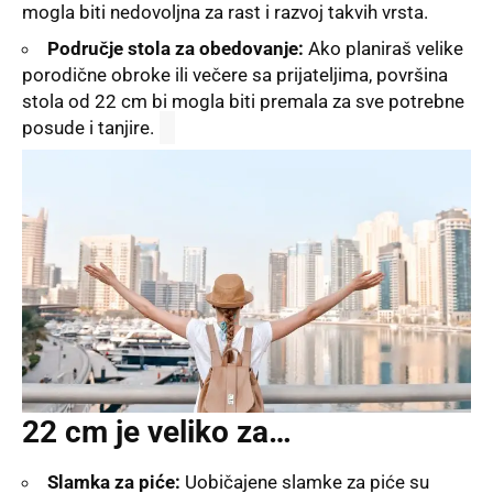
mogla biti nedovoljna za rast i razvoj takvih vrsta.
Područje stola za obedovanje:
Ako planiraš velike
porodične obroke ili večere sa prijateljima, površina
stola od 22 cm bi mogla biti premala za sve potrebne
posude i tanjire.
22 cm je veliko za…
Slamka za piće:
Uobičajene slamke za piće su