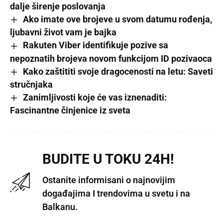
dalje širenje poslovanja
Ako imate ove brojeve u svom datumu rođenja,
ljubavni život vam je bajka
Rakuten Viber identifikuje pozive sa
nepoznatih brojeva novom funkcijom ID pozivaoca
Kako zaštititi svoje dragocenosti na letu: Saveti
stručnjaka
Zanimljivosti koje će vas iznenaditi:
Fascinantne činjenice iz sveta
BUDITE U TOKU 24H!
Ostanite informisani o najnovijim
događajima I trendovima u svetu i na
Balkanu.