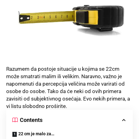
Razumem da postoje situacije u kojima se 22cm
može smatrati malim ili velikim. Naravno, važno je
napomenuti da percepcija veličina može varirati od
osobe do osobe. Tako da će neki od ovih primera
zavisiti od subjektivnog osećaja. Evo nekih primera, a
vi listu slobodno proširite.
Contents
22 cm je malo za…