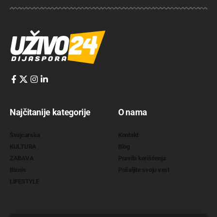
Najčitanije kategorije
O nama
Švajcarska
Kontakt
KULTURA
Blog
ZABAVA
Pravila korišćenja
Biznis
Pošaljite svoju vest
LIFESTYLE