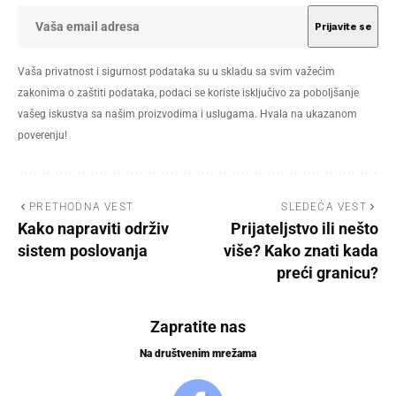
Vaša privatnost i sigurnost podataka su u skladu sa svim važećim
zakonima o zaštiti podataka, podaci se koriste isključivo za poboljšanje
vašeg iskustva sa našim proizvodima i uslugama. Hvala na ukazanom
poverenju!
PRETHODNA VEST
SLEDEĆA VEST
Kako napraviti održiv
Prijateljstvo ili nešto
sistem poslovanja
više? Kako znati kada
preći granicu?
Zapratite nas
Na društvenim mrežama