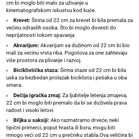
cm bi moglo biti malo za uživanje u
kinematografskom iskustvu kod kuće.
Krevet:
Širina od 22 cm za krevet bi bila premala za
većinu odraslih osoba. Što bi moglo dovesti do
neprijatnosti tokom spavanja.
Akvarijum:
Akvarijum sa dužinom od 22 cm bi bio
mali za većinu vrsta riba. Pogotova za one zahtevaju
više prostora za plivanje i razvoj.
Biciklistička staza:
Širina staze od 22 cm bi bila
uska za bezbedan prolazak biciklista i pešaka u oba
smera.
Dečija igračka zmaj:
Za ljubitelje letenja zmajeva,
22 cm bi moglo biti premalo da bi se doživela prava
radost i visoki letovi.
Biljka u saksiji:
Ako razmatramo drveće, neki
tipični primerci, poput hrasta ili bora, mogu biti
mnogo veći od 22 cm u prečniku stabla.Ova veličina bi