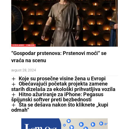
IZDVAJAMO
ZABAVA
“Gospodar prstenova: Prstenovi moći“ se
vraća na scenu
avgust 28, 2024
Koje su prosečne visine žena u Evropi
Obećavajući početak projekta zamene
starih dizelaša za ekološki prihvatljiva vozila
Hitno ažuriranje za iPhone: Pegasus
špijunski softver preti bezbednosti
Šta se dešava nakon što kliknete „kupi
odmah“