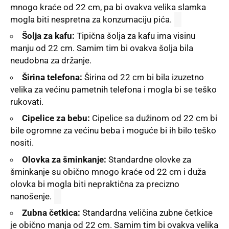
mnogo kraće od 22 cm, pa bi ovakva velika slamka
mogla biti nespretna za konzumaciju pića.
Šolja za kafu:
Tipična šolja za kafu ima visinu
manju od 22 cm. Samim tim bi ovakva šolja bila
neudobna za držanje.
Širina telefona:
Širina od 22 cm bi bila izuzetno
velika za većinu pametnih telefona i mogla bi se teško
rukovati.
Cipelice za bebu:
Cipelice sa dužinom od 22 cm bi
bile ogromne za većinu beba i moguće bi ih bilo teško
nositi.
Olovka za šminkanje:
Standardne olovke za
šminkanje su obično mnogo kraće od 22 cm i duža
olovka bi mogla biti nepraktična za precizno
nanošenje.
Zubna četkica:
Standardna veličina zubne četkice
je obično manja od 22 cm. Samim tim bi ovakva velika