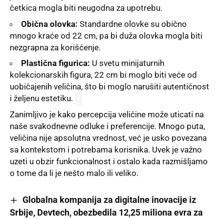
četkica mogla biti neugodna za upotrebu.
Obična olovka:
Standardne olovke su obično
mnogo kraće od 22 cm, pa bi duža olovka mogla biti
nezgrapna za korišćenje.
Plastična figurica:
U svetu minijaturnih
kolekcionarskih figura, 22 cm bi moglo biti veće od
uobičajenih veličina, što bi moglo narušiti autentičnost
i željenu estetiku.
Zanimljivo je kako percepcija veličine može uticati na
naše svakodnevne odluke i preferencije. Mnogo puta,
veličina nije apsolutna vrednost, već je usko povezana
sa kontekstom i potrebama korisnika. Uvek je važno
uzeti u obzir funkcionalnost i ostalo kada razmišljamo
o tome da li je nešto malo ili veliko.
Globalna kompanija za digitalne inovacije iz
Srbije, Devtech, obezbedila 12,25 miliona evra za