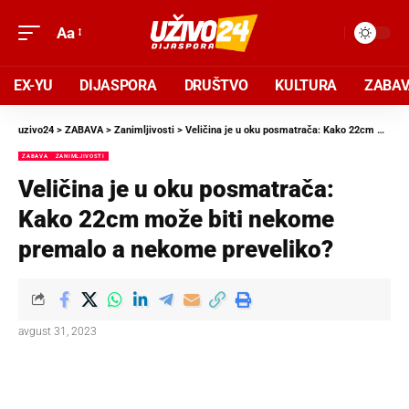
Aa
EX-YU
DIJASPORA
DRUŠTVO
KULTURA
ZABA
uzivo24
>
ZABAVA
>
Zanimljivosti
>
Veličina je u oku posmatrača: Kako 22cm može biti nekome premalo a nekome preveliko?
ZABAVA
ZANIMLJIVOSTI
Veličina je u oku posmatrača:
Kako 22cm može biti nekome
premalo a nekome preveliko?
avgust 31, 2023