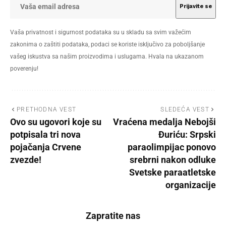
Vaša privatnost i sigurnost podataka su u skladu sa svim važećim
zakonima o zaštiti podataka, podaci se koriste isključivo za poboljšanje
vašeg iskustva sa našim proizvodima i uslugama. Hvala na ukazanom
poverenju!
PRETHODNA VEST
SLEDEĆA VEST
Ovo su ugovori koje su
Vraćena medalja Nebojši
potpisala tri nova
Đuriću: Srpski
pojačanja Crvene
paraolimpijac ponovo
zvezde!
srebrni nakon odluke
Svetske paraatletske
organizacije
Zapratite nas