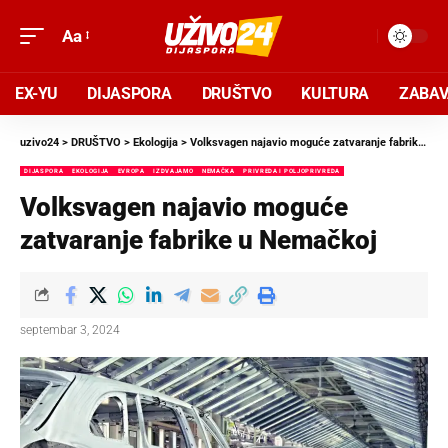
Aa
EX-YU
DIJASPORA
DRUŠTVO
KULTURA
ZABA
uzivo24
>
DRUŠTVO
>
Ekologija
>
Volksvagen najavio moguće zatvaranje fabrike u Nemačkoj
DIJASPORA
EKOLOGIJA
EVROPA
IZDVAJAMO
NEMAČKA
PRIVREDA I POLJOPRIVREDA
Volksvagen najavio moguće
zatvaranje fabrike u Nemačkoj
septembar 3, 2024