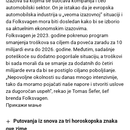
izazova sa kojima se suočava kompanija i ceo
automobilski sektor. On je istakao da je evropska
automobilska industrija u „veoma izazovnoj“ situaciji i
da Folksvagen mora biti dosledan kako bi se izborio
sa aktuelnim ekonomskim izazovima.
Folksvagen je 2023. godine pokrenuo program
smanjenja troškova sa ciljem da poveća zaradu za 10
milijardi evra do 2026. godine. Međutim, sadašnje
poteškoće su dodatno pogoršale situaciju, a troškovi
bi sada morali da se smanje za dodatnih do četiri
milijarde evra da bi se postiglo ciljano poboljšanje.
„Nepovoljne okolnosti su danas mnogo intenzivnije,
tako da moramo pojačati naše napore i stvoriti uslove
za dugoročan uspeh“, rekao je Tomas Šefer, šef
brenda Folksvagen.
Прикажи мање
Putovanja iz snova za tri horoskopska znaka
ove zime