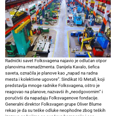
Radnički savet Folksvagena najavio je odlučan otpor
planovima menadžmenta. Danijela Kavalo, šefica
saveta, označila je planove kao „napad na radna
mesta i kolektivne ugovore“. Sindikat IG Metall, koji
predstavlja mnoge radnike Folksvagena, oštro je
reagovao na planove, nazvavši ih „neodgovornim“ i
poručivši da napadaju Folksvagenove fondacije.
Generalni direktor Folksvagen grupe Oliver Blume
rekao je da su teške odluke neophodne zbog teških