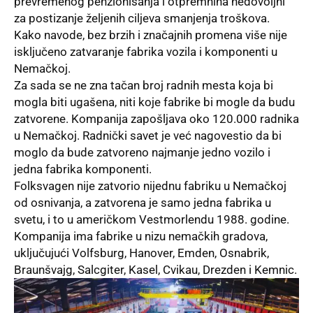
prevremenog penzionisanja i otpremnina nedovoljni
za postizanje željenih ciljeva smanjenja troškova.
Kako navode, bez brzih i značajnih promena više nije
isključeno zatvaranje fabrika vozila i komponenti u
Nemačkoj.
Za sada se ne zna tačan broj radnih mesta koja bi
mogla biti ugašena, niti koje fabrike bi mogle da budu
zatvorene. Kompanija zapošljava oko 120.000 radnika
u Nemačkoj. Radnički savet je već nagovestio da bi
moglo da bude zatvoreno najmanje jedno vozilo i
jedna fabrika komponenti.
Folksvagen nije zatvorio nijednu fabriku u Nemačkoj
od osnivanja, a zatvorena je samo jedna fabrika u
svetu, i to u američkom Vestmorlendu 1988. godine.
Kompanija ima fabrike u nizu nemačkih gradova,
uključujući Volfsburg, Hanover, Emden, Osnabrik,
Braunšvajg, Salcgiter, Kasel, Cvikau, Drezden i Kemnic.