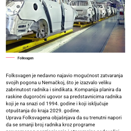
Folkvagen
Folksvagen je nedavno najavio mogućnost zatvaranja
svojih pogona u Nemačkoj
, što je izazvalo veliku
zabrinutost radnika i sindikata. Kompanija planira da
raskine dugoročni ugovor sa predstavnicima radnika
koji je na snazi od 1994. godine i koji isključuje
otpuštanja do kraja 2029. godine.
Uprava Folksvagena objašnjava da su trenutni napori
da se smanji broj radnika kroz programe