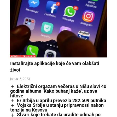
LIFESTYLE
TEHNOLOGIJA
Instalirajte aplikacije koje će vam olakšati
život
januar 5, 2023
Električni orgazam večeras u Nišu slavi 40
godina albuma ‘Kako bubanj kaže’, uz sve
hitove
Er Srbija u aprilu prevezla 282.509 putnika
Vojska Srbije u stanju pripravnosti nakon
tenzija na Kosovu
Stvari koje trebate da uradite odmah po