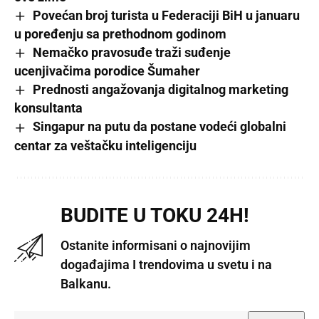
Povećan broj turista u Federaciji BiH u januaru
u poređenju sa prethodnom godinom
Nemačko pravosuđe traži suđenje
ucenjivačima porodice Šumaher
Prednosti angažovanja digitalnog marketing
konsultanta
Singapur na putu da postane vodeći globalni
centar za veštačku inteligenciju
BUDITE U TOKU 24H!
Ostanite informisani o najnovijim
događajima I trendovima u svetu i na
Balkanu.