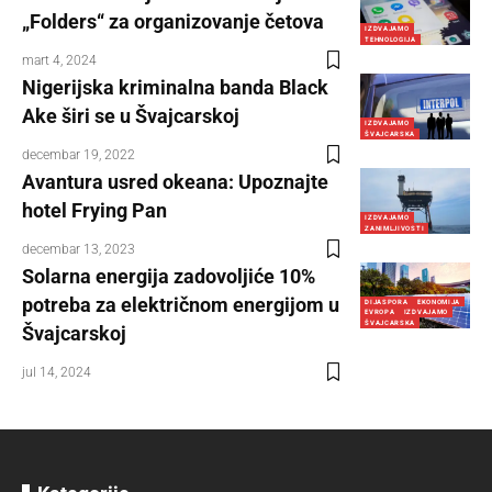
„Folders“ za organizovanje četova
IZDVAJAMO
TEHNOLOGIJA
mart 4, 2024
Nigerijska kriminalna banda Black
Ake širi se u Švajcarskoj
IZDVAJAMO
ŠVAJCARSKA
decembar 19, 2022
Avantura usred okeana: Upoznajte
hotel Frying Pan
IZDVAJAMO
ZANIMLJIVOSTI
decembar 13, 2023
Solarna energija zadovoljiće 10%
potreba za električnom energijom u
DIJASPORA
EKONOMIJA
EVROPA
IZDVAJAMO
ŠVAJCARSKA
Švajcarskoj
jul 14, 2024