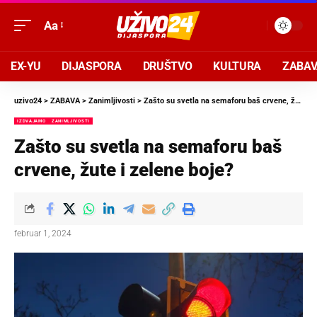
Aa
EX-YU
DIJASPORA
DRUŠTVO
KULTURA
ZABA
uzivo24
>
ZABAVA
>
Zanimljivosti
>
Zašto su svetla na semaforu baš crvene, žute i zelene boje?
IZDVAJAMO
ZANIMLJIVOSTI
Zašto su svetla na semaforu baš
crvene, žute i zelene boje?
februar 1, 2024