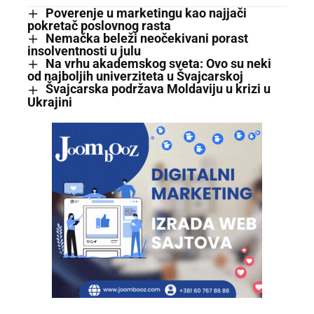
Poverenje u marketingu kao najjači
pokretač poslovnog rasta
Nemačka beleži neočekivani porast
insolventnosti u julu
Na vrhu akademskog sveta: Ovo su neki
od najboljih univerziteta u Švajcarskoj
Švajcarska podržava Moldaviju u krizi u
Ukrajini