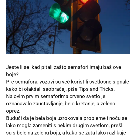
Jeste li se ikad pitali zašto semafori imaju baš ove
boje?
Pre semafora, vozovi su već koristili svetlosne signale
kako bi olakšali saobraćaj, piše Tips and Tricks.
Na ovim prvim semaforima crveno svetlo je
označavalo zaustavljanje, belo kretanje, a zeleno
oprez.
Budući da je bela boja uzrokovala probleme i noću se
lako mogla zameniti s nekim drugim svetlom, prešli
su s bele na zelenu boju, a kako se žuta lako razlikuje