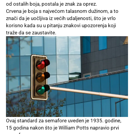
od ostalih boja, postala je znak za oprez.
Crvena je boja s najvećom talasnom dužinom, a to
znači da je uočljiva iz većih udaljenosti, što je vrlo
korisno kada su u pitanju znakovi upozorenja koji
traže da se zaustavite.
Ovaj standard za semafore uveden je 1935. godine,
15 godina nakon što je
William Potts
napravio prvi