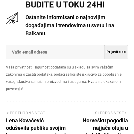
BUDITE U TOKU 24H!
Ostanite informisani o najnovijim
događajima I trendovima u svetu i na
Balkanu.
Vaša privatnost i sigurnost podataka su u skladu sa svim važećim
zakonima o zaštiti podataka, podaci se koriste isključivo za poboljšanje
vašeg iskustva sa našim proizvodima i uslugama. Hvala na ukazanom
poverenju!
PRETHODNA VEST
SLEDEĆA VEST
Lena Kovačević
Norvešku pogodila
oduševila publiku svojim
najjača oluja u