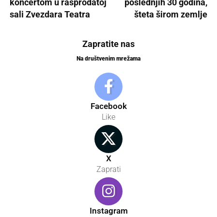
koncertom u rasprodatoj
poslednjih 30 godina,
sali Zvezdara Teatra
šteta širom zemlje
Zapratite nas
Na društvenim mrežama
Facebook
Like
X
Zaprati
Instagram