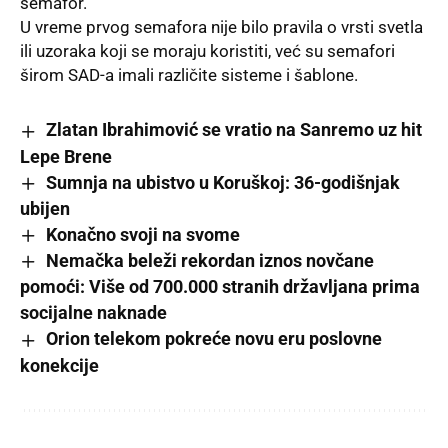
semafor.
U vreme prvog semafora nije bilo pravila o vrsti svetla
ili uzoraka koji se moraju koristiti, već su semafori
širom SAD-a imali različite sisteme i šablone.
Zlatan Ibrahimović se vratio na Sanremo uz hit
Lepe Brene
Sumnja na ubistvo u Koruškoj: 36-godišnjak
ubijen
Konačno svoji na svome
Nemačka beleži rekordan iznos novčane
pomoći: Više od 700.000 stranih državljana prima
socijalne naknade
Orion telekom pokreće novu eru poslovne
konekcije