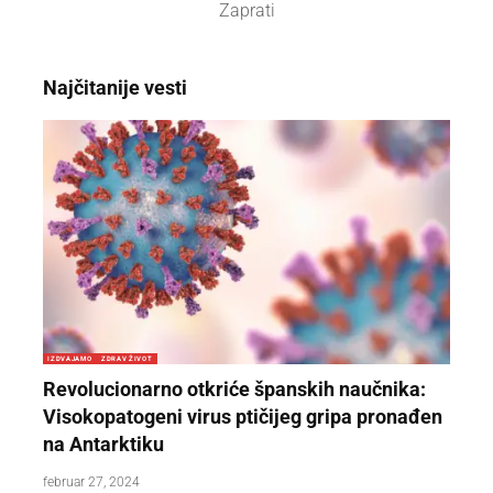
Zaprati
Najčitanije vesti
IZDVAJAMO
ZDRAV ŽIVOT
Revolucionarno otkriće španskih naučnika:
Visokopatogeni virus ptičijeg gripa pronađen
na Antarktiku
februar 27, 2024