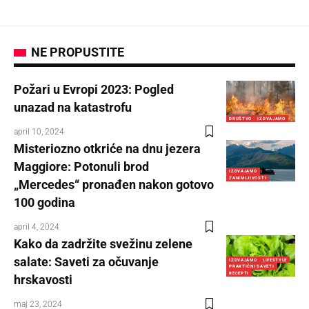
NE PROPUSTITE
Požari u Evropi 2023: Pogled
unazad na katastrofu
DRUŠTVO
IZDVAJAMO
april 10, 2024
Misteriozno otkriće na dnu jezera
Maggiore: Potonuli brod
IZDVAJAMO
ZANIMLJIVOSTI
„Mercedes“ pronađen nakon gotovo
100 godina
april 4, 2024
Kako da zadržite svežinu zelene
salate: Saveti za očuvanje
IZDVAJAMO
LIFESTYLE
PRAKTIČNI SAVETI
RECEPTI
hrskavosti
maj 23, 2024