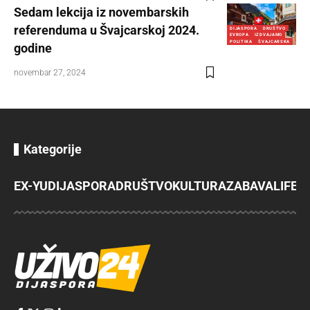
Sedam lekcija iz novembarskih
referenduma u Švajcarskoj 2024.
DIJASPORA
DRUŠTVO
EVROPA
IZDVAJAMO
POLITIKA
ŠVAJCARSKA
godine
novembar 27, 2024
Kategorije
EX-YU
DIJASPORA
DRUŠTVO
KULTURA
ZABAVA
LIFES