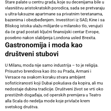
Stare palate u centru grada, koje su decenijama bile u
vlasništvu aristokratskih porodica, sada se pretvaraju
u ultra-luksuzne apartmane sa privatnim teretanama,
bazenima i obezbeđenjem. Investitori iz SAD, Kine i sa
Bliskog istoka ulažu milijarde u milansko tlo, verujući
da će grad postati ključni finansijski centar Evrope,
posebno nakon slabljenja Londona usled Brexita.
Gastronomija i moda kao
društveni stubovi
U Milanu, moda nije samo industrija – to je religija.
Prisustvo brendova kao što su Prada, Armani i
Versace na svakom koraku stvara ambijent
sofisticiranosti koji Dubai pokušava da kopira, ali mu
nedostaje dubina tradicije. Društveni život se vrti oko
prestižnih događaja, od operskih premijera u Teatro
alla Scala do nedelja mode koje privlače krem
svetskog društva.