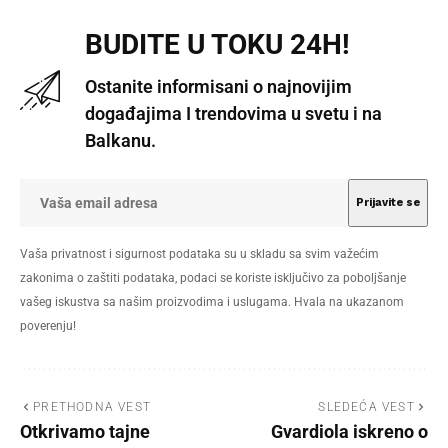
BUDITE U TOKU 24H!
Ostanite informisani o najnovijim
događajima I trendovima u svetu i na
Balkanu.
Vaša privatnost i sigurnost podataka su u skladu sa svim važećim
zakonima o zaštiti podataka, podaci se koriste isključivo za poboljšanje
vašeg iskustva sa našim proizvodima i uslugama. Hvala na ukazanom
poverenju!
PRETHODNA VEST
SLEDEĆA VEST
Otkrivamo tajne
Gvardiola iskreno o