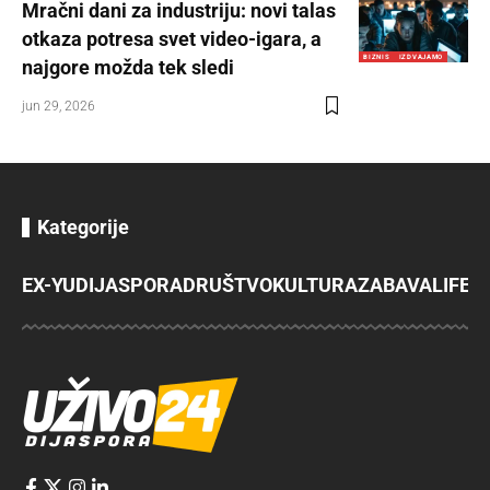
Mračni dani za industriju: novi talas
otkaza potresa svet video-igara, a
BIZNIS
IZDVAJAMO
najgore možda tek sledi
jun 29, 2026
Kategorije
EX-YU
DIJASPORA
DRUŠTVO
KULTURA
ZABAVA
LIFES