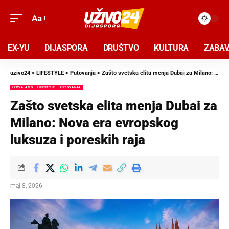
Aa
EX-YU
DIJASPORA
DRUŠTVO
KULTURA
ZABA
uzivo24
>
LIFESTYLE
>
Putovanja
>
Zašto svetska elita menja Dubai za Milano: Nova era evropskog luksuza i poreskih raja
IZDVAJAMO
LIFESTYLE
PUTOVANJA
Zašto svetska elita menja Dubai za
Milano: Nova era evropskog
luksuza i poreskih raja
maj 8, 2026