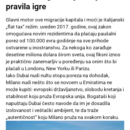
pravila igre
Glavni motor ove migracije kapitala i moći je italijanski
„flat tax“ režim. uveden 2017. godine, ovaj zakon
omogućava novim rezidentima da plaćaju paušalni
porez od 100.000 evra godišnje na sve prihode
ostvarene u inostranstvu. Za nekoga ko zarađuje
desetine miliona dolara širom sveta, ovaj fiksni iznos
je praktično zanemarljiv u poređenju sa onim što bi
plaćali u Londonu, New Yorku ili Parizu.
Iako Dubai nudi nultu stopu poreza na dohodak,
Milano nudi nešto što se novcem u Emiratima ne
može kupiti: evropski državljanstvo, slobodu kretanja i
stabilnost koju pruža Evropska unija. Bogataši koji
napuštaju Dubai često navode da im je dosadila
izolovanost i veštački ambijent, te da traže
„autentičnost“ koju Milano pruža na svakom koraku.