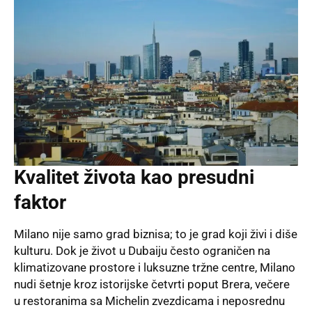
Kvalitet života kao presudni
faktor
Milano nije samo grad biznisa; to je grad koji živi i diše
kulturu. Dok je život u Dubaiju često ograničen na
klimatizovane prostore i luksuzne tržne centre, Milano
nudi šetnje kroz istorijske četvrti poput Brera, večere
u restoranima sa Michelin zvezdicama i neposrednu