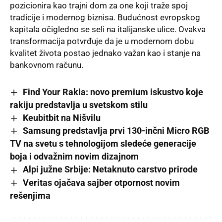
pozicionira kao trajni dom za one koji traže spoj
tradicije i modernog biznisa. Budućnost evropskog
kapitala očigledno se seli na italijanske ulice. Ovakva
transformacija potvrđuje da je u modernom dobu
kvalitet života postao jednako važan kao i stanje na
bankovnom računu.
Find Your Rakia: novo premium iskustvo koje
rakiju predstavlja u svetskom stilu
Keubitbit na Nišvilu
Samsung predstavlja prvi 130-inčni Micro RGB
TV na svetu s tehnologijom sledeće generacije
boja i odvažnim novim dizajnom
Alpi južne Srbije: Netaknuto carstvo prirode
Veritas ojačava sajber otpornost novim
rešenjima