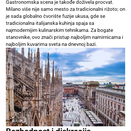
Gastronomska scena je takođe doživela procvat.
Milano više nije samo mesto za tradicionalni rižoto; on
je sada globalno čvorište fuzije ukusa, gde se
tradicionalna italijanska kuhinja spaja sa
najmodernijim kulinarskim tehnikama. Za bogate
stanovnike, ovo znači pristup najboljim namirnicama i
najboljim kuvarima sveta na dnevnoj bazi.