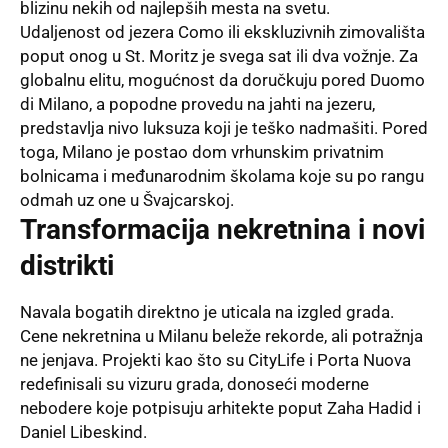
blizinu nekih od najlepših mesta na svetu.
Udaljenost od jezera Como ili ekskluzivnih zimovališta
poput onog u St. Moritz je svega sat ili dva vožnje. Za
globalnu elitu, mogućnost da doručkuju pored Duomo
di Milano, a popodne provedu na jahti na jezeru,
predstavlja nivo luksuza koji je teško nadmašiti. Pored
toga, Milano je postao dom vrhunskim privatnim
bolnicama i međunarodnim školama koje su po rangu
odmah uz one u Švajcarskoj.
Transformacija nekretnina i novi
distrikti
Navala bogatih direktno je uticala na izgled grada.
Cene nekretnina u Milanu beleže rekorde, ali potražnja
ne jenjava. Projekti kao što su CityLife i Porta Nuova
redefinisali su vizuru grada, donoseći moderne
nebodere koje potpisuju arhitekte poput Zaha Hadid i
Daniel Libeskind.