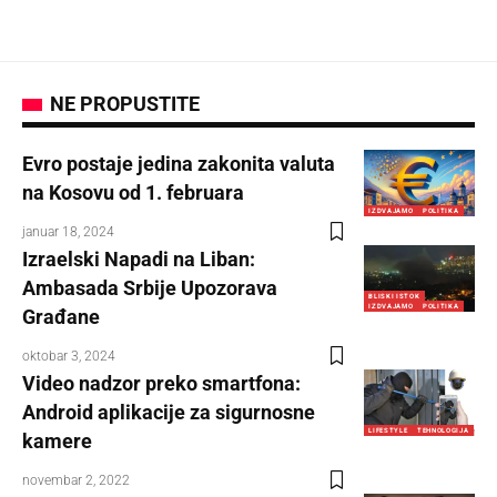
NE PROPUSTITE
Evro postaje jedina zakonita valuta
na Kosovu od 1. februara
IZDVAJAMO
POLITIKA
januar 18, 2024
Izraelski Napadi na Liban:
Ambasada Srbije Upozorava
BLISKI ISTOK
IZDVAJAMO
POLITIKA
Građane
oktobar 3, 2024
Video nadzor preko smartfona:
Android aplikacije za sigurnosne
LIFESTYLE
TEHNOLOGIJA
kamere
novembar 2, 2022