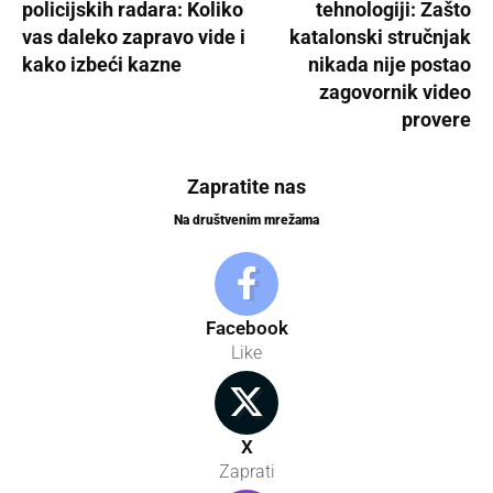
policijskih radara: Koliko
tehnologiji: Zašto
vas daleko zapravo vide i
katalonski stručnjak
kako izbeći kazne
nikada nije postao
zagovornik video
provere
Zapratite nas
Na društvenim mrežama
Facebook
Like
X
Zaprati