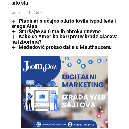
bilo šta
septembar 14, 2024
Planinar slučajno otkrio fosile ispod leda i
snega Alpa
Smršajte sa 6 malih obroka dnevno
Kako se Amerika bori protiv krađe glasova
na izborima?
Međedović prošao dalje u Mauthauzenu