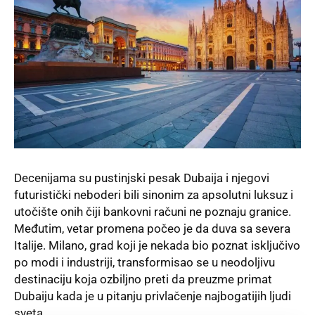
Decenijama su pustinjski pesak Dubaija i njegovi
futuristički neboderi bili sinonim za apsolutni luksuz i
utočište onih čiji bankovni računi ne poznaju granice.
Međutim, vetar promena počeo je da duva sa severa
Italije. Milano, grad koji je nekada bio poznat isključivo
po modi i industriji, transformisao se u neodoljivu
destinaciju koja ozbiljno preti da preuzme primat
Dubaiju kada je u pitanju privlačenje najbogatijih ljudi
sveta.