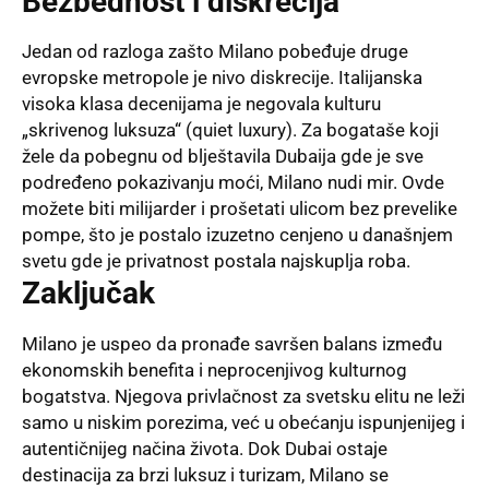
Bezbednost i diskrecija
Jedan od razloga zašto Milano pobeđuje druge
evropske metropole je nivo diskrecije. Italijanska
visoka klasa decenijama je negovala kulturu
„skrivenog luksuza“ (quiet luxury). Za bogataše koji
žele da pobegnu od blještavila Dubaija gde je sve
podređeno pokazivanju moći, Milano nudi mir. Ovde
možete biti milijarder i prošetati ulicom bez prevelike
pompe, što je postalo izuzetno cenjeno u današnjem
svetu gde je privatnost postala najskuplja roba.
Zaključak
Milano je uspeo da pronađe savršen balans između
ekonomskih benefita i neprocenjivog kulturnog
bogatstva. Njegova privlačnost za svetsku elitu ne leži
samo u niskim porezima, već u obećanju ispunjenijeg i
autentičnijeg načina života. Dok Dubai ostaje
destinacija za brzi luksuz i turizam, Milano se