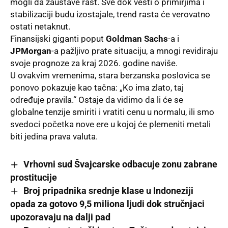
mogli da zaustave rast. Sve dok vesti o primirjima i
stabilizaciji budu izostajale, trend rasta će verovatno
ostati netaknut.
Finansijski giganti poput
Goldman Sachs
-a i
JPMorgan
-a pažljivo prate situaciju, a mnogi revidiraju
svoje prognoze za kraj 2026. godine naviše.
U ovakvim vremenima, stara berzanska poslovica se
ponovo pokazuje kao tačna: „Ko ima zlato, taj
određuje pravila.“ Ostaje da vidimo da li će se
globalne tenzije smiriti i vratiti cenu u normalu, ili smo
svedoci početka nove ere u kojoj će plemeniti metali
biti jedina prava valuta.
Vrhovni sud Švajcarske odbacuje zonu zabrane
prostitucije
Broj pripadnika srednje klase u Indoneziji
opada za gotovo 9,5 miliona ljudi dok stručnjaci
upozoravaju na dalji pad