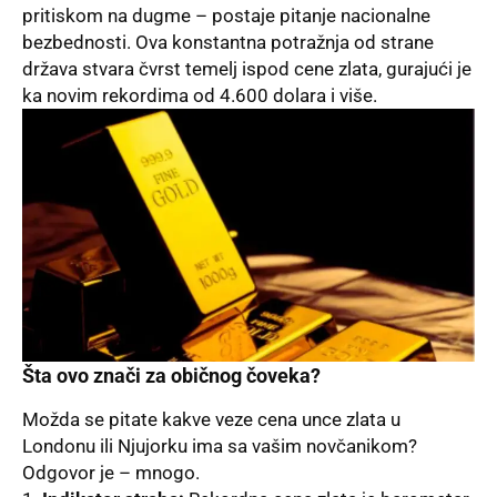
pritiskom na dugme – postaje pitanje nacionalne
bezbednosti. Ova konstantna potražnja od strane
država stvara čvrst temelj ispod cene zlata, gurajući je
ka novim rekordima od 4.600 dolara i više.
Šta ovo znači za običnog čoveka?
Možda se pitate kakve veze cena unce zlata u
Londonu ili Njujorku ima sa vašim novčanikom?
Odgovor je – mnogo.