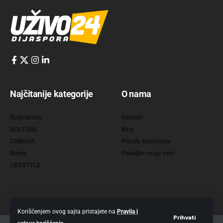
Najčitanije kategorije
O nama
Švajcarska
Kontakt
KULTURA
Blog
ZABAVA
Pravila korišćenja
Biznis
Pošaljite svoju vest
LIFESTYLE
Korišćenjem ovog sajta pristajete na
Pravila i
Prihvati