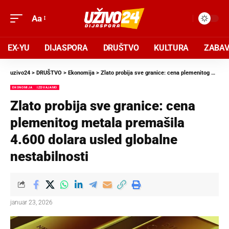
Aa
EX-YU
DIJASPORA
DRUŠTVO
KULTURA
ZABA
uzivo24
>
DRUŠTVO
>
Ekonomija
>
Zlato probija sve granice: cena plemenitog metala premašila 4.600 dolara usled globalne nestabilnosti
EKONOMIJA
IZDVAJAMO
Zlato probija sve granice: cena
plemenitog metala premašila
4.600 dolara usled globalne
nestabilnosti
januar 23, 2026