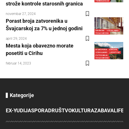
TEHNOLOGIJA
strože kontrole starosnih granica
novembar 27, 2024
Porast broja zatvorenika u
Švajcarskoj za 7% u jednoj godini
HRONIKA
IZDVAJAMO
ŠVAJCARSKA
april 29, 2024
Mesta koja obavezno morate
DIJASPORA
EVROPA
posetiti u Cirihu
IZDVAJAMO
LIFESTYLE
PUTOVANJA
ŠVAJCARSKA
februar 14, 2023
Kategorije
EX-YU
DIJASPORA
DRUŠTVO
KULTURA
ZABAVA
LIFES