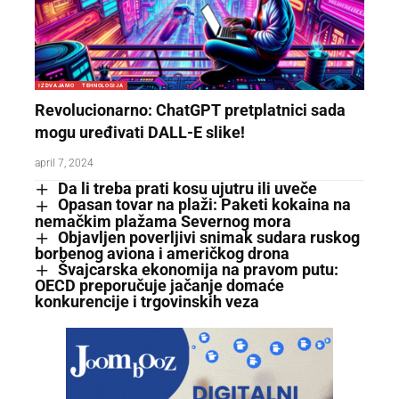
IZDVAJAMO
TEHNOLOGIJA
Revolucionarno: ChatGPT pretplatnici sada
mogu uređivati DALL-E slike!
april 7, 2024
Da li treba prati kosu ujutru ili uveče
Opasan tovar na plaži: Paketi kokaina na
nemačkim plažama Severnog mora
Objavljen poverljivi snimak sudara ruskog
borbenog aviona i američkog drona
Švajcarska ekonomija na pravom putu:
OECD preporučuje jačanje domaće
konkurencije i trgovinskih veza