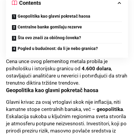
Contents
Geopolitika kao glavni pokretač haosa
Centralne banke gomilaju rezerve
Šta ovo znači za običnog čoveka?
Pogled u budućnost: da li je nebo granica?
Cena unce ovog plemenitog metala probila je
psihološku i istorijsku granicu od
4.600 dolara
,
ostavljajući analitičare u neverici i potvrđujući da strah
trenutno diktira tržišne trendove.
Geopolitika kao glavni pokretač haosa
Glavni krivac za ovaj vrtoglavi skok nije inflacija, niti
kamatne stope centralnih banaka, već –
geopolitika
.
Eskalacija sukoba u ključnim regionima sveta stvorila
je atmosferu potpune neizvesnosti. Investitori, koji po
prirodi preziru rizik, masovno povlače sredstva iz