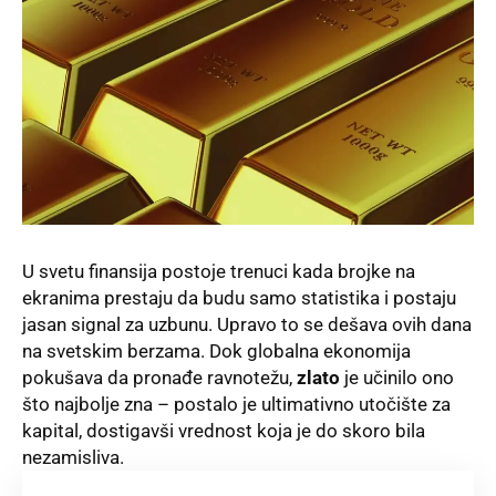
U svetu finansija postoje trenuci kada brojke na
ekranima prestaju da budu samo statistika i postaju
jasan signal za uzbunu. Upravo to se dešava ovih dana
na svetskim berzama. Dok globalna ekonomija
pokušava da pronađe ravnotežu,
zlato
je učinilo ono
što najbolje zna – postalo je ultimativno utočište za
kapital, dostigavši vrednost koja je do skoro bila
nezamisliva.