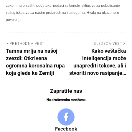
zakonima o zaštiti podataka, podaci se koriste isključivo za poboljšanje
vašeg iskustva sa našim proizvodima i uslugama. Hvala na ukazanom
poverenju!
PRETHODNA VEST
SLEDEĆA VEST
Tamna mrlja na našoj
Kako veštačka
zvezdi: Otkrivena
inteligencija može
ogromna koronalna rupa
unaprediti tokove, ali i
koja gleda ka Zemlji
stvoriti novo rasipanje…
Zapratite nas
Na društvenim mrežama
Facebook