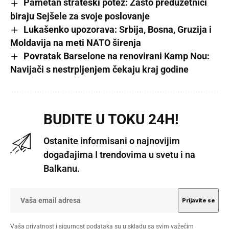
Pametan strateški potez: Zašto preduzetnici
biraju Sejšele za svoje poslovanje
Lukašenko upozorava: Srbija, Bosna, Gruzija i
Moldavija na meti NATO širenja
Povratak Barselone na renovirani Kamp Nou:
Navijači s nestrpljenjem čekaju kraj godine
BUDITE U TOKU 24H!
Ostanite informisani o najnovijim
događajima I trendovima u svetu i na
Balkanu.
Vaša privatnost i sigurnost podataka su u skladu sa svim važećim