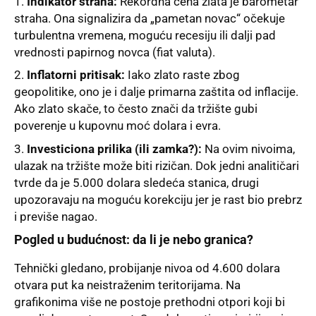
Indikator straha:
Rekordna cena zlata je barometar
straha. Ona signalizira da „pametan novac“ očekuje
turbulentna vremena, moguću recesiju ili dalji pad
vrednosti papirnog novca (fiat valuta).
Inflatorni pritisak:
Iako zlato raste zbog
geopolitike, ono je i dalje primarna zaštita od inflacije.
Ako zlato skače, to često znači da tržište gubi
poverenje u kupovnu moć dolara i evra.
Investiciona prilika (ili zamka?):
Na ovim nivoima,
ulazak na tržište može biti rizičan. Dok jedni analitičari
tvrde da je 5.000 dolara sledeća stanica, drugi
upozoravaju na moguću korekciju jer je rast bio prebrz
i previše nagao.
Pogled u budućnost: da li je nebo granica?
Tehnički gledano, probijanje nivoa od 4.600 dolara
otvara put ka neistraženim teritorijama. Na
grafikonima više ne postoje prethodni otpori koji bi