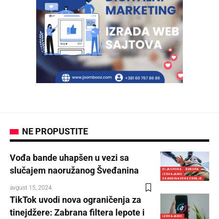
NE PROPUSTITE
Vođa bande uhapšen u vezi sa
slučajem naoružanog Šveđanina
DIJASPORA
EVROPA
IZDVAJAMO
SKANDINAVSKE ZEMLJE
avgust 15, 2024
TikTok uvodi nova ograničenja za
tinejdžere: Zabrana filtera lepote i
IZDVAJAMO