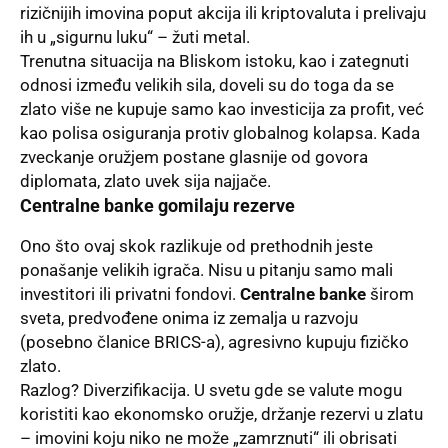
rizičnijih imovina poput akcija ili kriptovaluta i prelivaju
ih u „sigurnu luku“ – žuti metal.
Trenutna situacija na Bliskom istoku, kao i zategnuti
odnosi između velikih sila, doveli su do toga da se
zlato više ne kupuje samo kao investicija za profit, već
kao polisa osiguranja protiv globalnog kolapsa. Kada
zveckanje oružjem postane glasnije od govora
diplomata, zlato uvek sija najjače.
Centralne banke gomilaju rezerve
Ono što ovaj skok razlikuje od prethodnih jeste
ponašanje velikih igrača. Nisu u pitanju samo mali
investitori ili privatni fondovi.
Centralne banke
širom
sveta, predvođene onima iz zemalja u razvoju
(posebno članice BRICS-a), agresivno kupuju fizičko
zlato.
Razlog? Diverzifikacija. U svetu gde se valute mogu
koristiti kao ekonomsko oružje, držanje rezervi u zlatu
– imovini koju niko ne može „zamrznuti“ ili obrisati