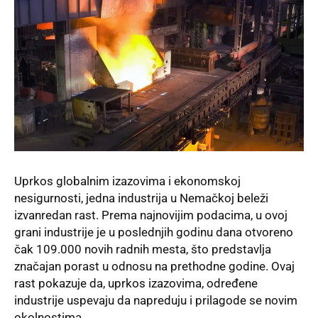
Uprkos globalnim izazovima i ekonomskoj
nesigurnosti, jedna industrija u Nemačkoj beleži
izvanredan rast. Prema najnovijim podacima, u ovoj
grani industrije je u poslednjih godinu dana otvoreno
čak 109.000 novih radnih mesta, što predstavlja
značajan porast u odnosu na prethodne godine. Ovaj
rast pokazuje da, uprkos izazovima, određene
industrije uspevaju da napreduju i prilagode se novim
okolnostima.