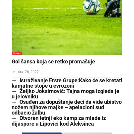
FUDBAL
Gol šansa koja se retko promašuje
oktobar 26, 2022
Istraživanje Erste Grupe:Kako će se kretati
kamatne stope u evrozoni
Željko Joksimović: Tajna moga izgleda je
u jelovniku
Osuđen za dopuštanje deci da vide ubistvo
nožem njihove majke – apelacioni sud
odbacio žalbu
Otvoren letnji eko kamp za mlade iz
dijaspore u Lipovici kod Aleksinca