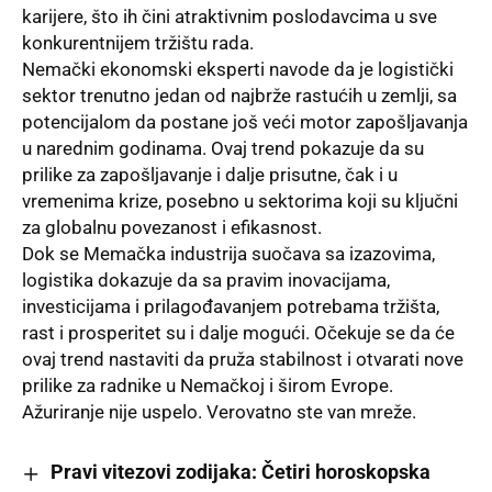
karijere, što ih čini atraktivnim poslodavcima u sve
konkurentnijem tržištu rada.
Nemački ekonomski eksperti navode da je logistički
sektor trenutno jedan od najbrže rastućih u zemlji, sa
potencijalom da postane još veći motor zapošljavanja
u narednim godinama. Ovaj trend pokazuje da su
prilike za zapošljavanje i dalje prisutne, čak i u
vremenima krize, posebno u sektorima koji su ključni
za globalnu povezanost i efikasnost.
Dok se Memačka industrija suočava sa izazovima,
logistika dokazuje da sa pravim inovacijama,
investicijama i prilagođavanjem potrebama tržišta,
rast i prosperitet su i dalje mogući. Očekuje se da će
ovaj trend nastaviti da pruža stabilnost i otvarati nove
prilike za radnike u Nemačkoj i širom Evrope.
Ažuriranje nije uspelo. Verovatno ste van mreže.
Pravi vitezovi zodijaka: Četiri horoskopska