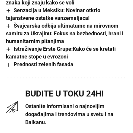
znaka koji znaju kako se voli
Senzacija u Meksiku: Novinar otkrio
tajanstvene ostatke vanzemaljaca!
Švajcarska odbija ultimatume na mirovnom
samitu za Ukrajinu: Fokus na bezbednosti, hrani i
humanitarnim pitanjima
Istraživanje Erste Grupe:Kako će se kretati
kamatne stope u evrozoni
Prednosti zelenih fasada
BUDITE U TOKU 24H!
Ostanite informisani o najnovijim
događajima I trendovima u svetu i na
Balkanu.