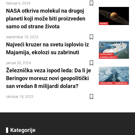
februar 6, 2024
NASA otkriva molekul na drugoj
planeti koji može biti proizveden
NAUKA
samo od strane života
septembar 18, 2023
Najveći kruzer na svetu isplovio iz
Majamija, ekolozi su zabrinuti
IZDVAJAMO
ZANIMLJIVOSTI
januar 30, 2024
Železnička veza ispod leda: Da li je
Beringov moreuz novi geopolitički
IZDVAJAMO
SAOBRAĆAJ
san vredan 8 milijardi dolara?
oktobar 18, 2025
Kategorije