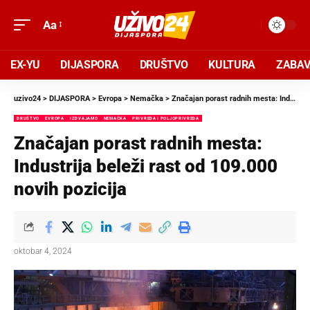
Aa
EX-YU
DIJASPORA
DRUŠTVO
KULTURA
ZABA
uzivo24
>
DIJASPORA
>
Evropa
>
Nemačka
>
Značajan porast radnih mesta: Industrija beleži rast od 109.000 novih pozicija
DRUŠTVO
EVROPA
IZDVAJAMO
NEMAČKA
PRIVREDA I POLJOPRIVREDA
Značajan porast radnih mesta:
Industrija beleži rast od 109.000
novih pozicija
oktobar 4, 2024