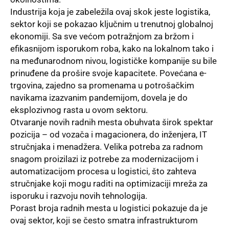
Industrija koja je zabeležila ovaj skok jeste logistika,
sektor koji se pokazao ključnim u trenutnoj globalnoj
ekonomiji. Sa sve većom potražnjom za bržom i
efikasnijom isporukom roba, kako na lokalnom tako i
na međunarodnom nivou, logističke kompanije su bile
prinuđene da prošire svoje kapacitete. Povećana e-
trgovina, zajedno sa promenama u potrošačkim
navikama izazvanim pandemijom, dovela je do
eksplozivnog rasta u ovom sektoru.
Otvaranje novih radnih mesta obuhvata širok spektar
pozicija – od vozača i magacionera, do inženjera, IT
stručnjaka i menadžera. Velika potreba za radnom
snagom proizilazi iz potrebe za modernizacijom i
automatizacijom procesa u logistici, što zahteva
stručnjake koji mogu raditi na optimizaciji mreža za
isporuku i razvoju novih tehnologija.
Porast broja radnih mesta u logistici pokazuje da je
ovaj sektor, koji se često smatra infrastrukturom