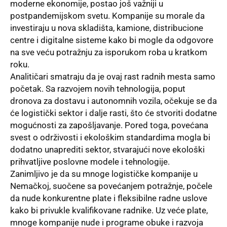
moderne ekonomije, postao još važniji u
postpandemijskom svetu. Kompanije su morale da
investiraju u nova skladišta, kamione, distribucione
centre i digitalne sisteme kako bi mogle da odgovore
na sve veću potražnju za isporukom roba u kratkom
roku.
Analitičari smatraju da je ovaj rast radnih mesta samo
početak. Sa razvojem novih tehnologija, poput
dronova za dostavu i autonomnih vozila, očekuje se da
će logistički sektor i dalje rasti, što će stvoriti dodatne
mogućnosti za zapošljavanje. Pored toga, povećana
svest o održivosti i ekološkim standardima mogla bi
dodatno unaprediti sektor, stvarajući nove ekološki
prihvatljive poslovne modele i tehnologije.
Zanimljivo je da su mnoge logističke kompanije u
Nemačkoj, suočene sa povećanjem potražnje, počele
da nude konkurentne plate i fleksibilne radne uslove
kako bi privukle kvalifikovane radnike. Uz veće plate,
mnoge kompanije nude i programe obuke i razvoja