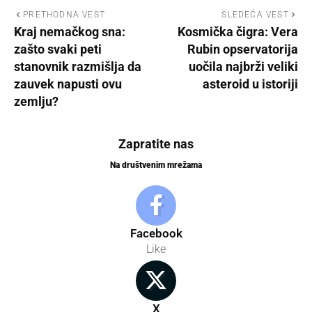
PRETHODNA VEST
SLEDEĆA VEST
Kraj nemačkog sna:
Kosmička čigra: Vera
zašto svaki peti
Rubin opservatorija
stanovnik razmišlja da
uočila najbrži veliki
zauvek napusti ovu
asteroid u istoriji
zemlju?
Zapratite nas
Na društvenim mrežama
Facebook
Like
X