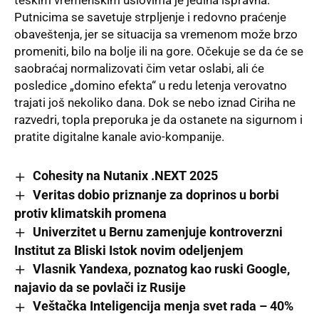
teškim vremenskim uslovima je jedina ispravna.
Putnicima se savetuje strpljenje i redovno praćenje
obaveštenja, jer se situacija sa vremenom može brzo
promeniti, bilo na bolje ili na gore. Očekuje se da će se
saobraćaj normalizovati čim vetar oslabi, ali će
posledice „domino efekta“ u redu letenja verovatno
trajati još nekoliko dana. Dok se nebo iznad Ciriha ne
razvedri, topla preporuka je da ostanete na sigurnom i
pratite digitalne kanale avio-kompanije.
Cohesity na Nutanix .NEXT 2025
Veritas dobio priznanje za doprinos u borbi
protiv klimatskih promena
Univerzitet u Bernu zamenjuje kontroverzni
Institut za Bliski Istok novim odeljenjem
Vlasnik Yandexa, poznatog kao ruski Google,
najavio da se povlači iz Rusije
Veštačka Inteligencija menja svet rada – 40%