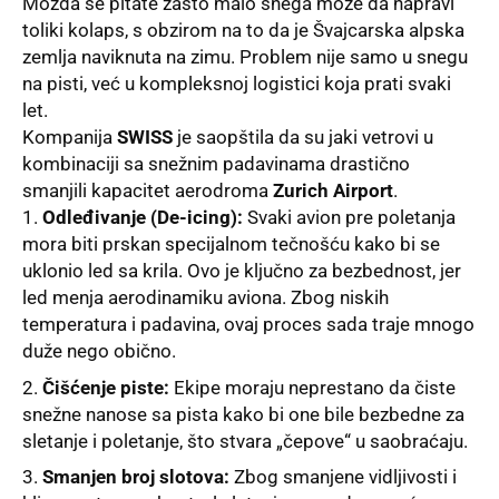
Možda se pitate zašto malo snega može da napravi
toliki kolaps, s obzirom na to da je Švajcarska alpska
zemlja naviknuta na zimu. Problem nije samo u snegu
na pisti, već u kompleksnoj logistici koja prati svaki
let.
Kompanija
SWISS
je saopštila da su jaki vetrovi u
kombinaciji sa snežnim padavinama drastično
smanjili kapacitet aerodroma
Zurich Airport
.
Odleđivanje (De-icing):
Svaki avion pre poletanja
mora biti prskan specijalnom tečnošću kako bi se
uklonio led sa krila. Ovo je ključno za bezbednost, jer
led menja aerodinamiku aviona. Zbog niskih
temperatura i padavina, ovaj proces sada traje mnogo
duže nego obično.
Čišćenje piste:
Ekipe moraju neprestano da čiste
snežne nanose sa pista kako bi one bile bezbedne za
sletanje i poletanje, što stvara „čepove“ u saobraćaju.
Smanjen broj slotova:
Zbog smanjene vidljivosti i