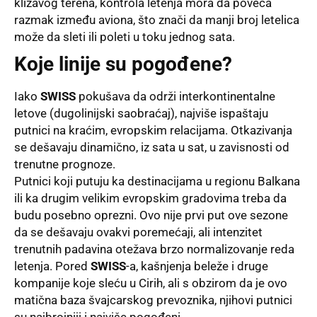
klizavog terena, kontrola letenja mora da poveća
razmak između aviona, što znači da manji broj letelica
može da sleti ili poleti u toku jednog sata.
Koje linije su pogođene?
Iako
SWISS
pokušava da održi interkontinentalne
letove (dugolinijski saobraćaj), najviše ispaštaju
putnici na kraćim, evropskim relacijama. Otkazivanja
se dešavaju dinamično, iz sata u sat, u zavisnosti od
trenutne prognoze.
Putnici koji putuju ka destinacijama u regionu Balkana
ili ka drugim velikim evropskim gradovima treba da
budu posebno oprezni. Ovo nije prvi put ove sezone
da se dešavaju ovakvi poremećaji, ali intenzitet
trenutnih padavina otežava brzo normalizovanje reda
letenja. Pored
SWISS
-a, kašnjenja beleže i druge
kompanije koje sleću u Cirih, ali s obzirom da je ovo
matična baza švajcarskog prevoznika, njihovi putnici