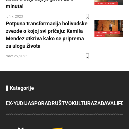
LIFESTYLE
RECEPTI
minuta!
jun 7, 2023
Potpuna transformacija holivudske
zvezde o kojoj svi pričaju: Kamila
IZDVAJAMO
POZNATI
ZABAVA
Mendez otkriva kako se priprema
za ulogu života
mart 25, 2025
Kategorije
EX-YU
DIJASPORA
DRUŠTVO
KULTURA
ZABAVA
LIFES