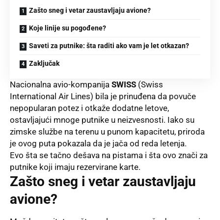
Zašto sneg i vetar zaustavljaju avione?
Koje linije su pogođene?
Saveti za putnike: šta raditi ako vam je let otkazan?
Zaključak
Nacionalna avio-kompanija
SWISS
(Swiss
International Air Lines) bila je prinuđena da povuče
nepopularan potez i otkaže dodatne letove,
ostavljajući mnoge putnike u neizvesnosti. Iako su
zimske službe na terenu u punom kapacitetu, priroda
je ovog puta pokazala da je jača od reda letenja.
Evo šta se tačno dešava na pistama i šta ovo znači za
putnike koji imaju rezervirane karte.
Zašto sneg i vetar zaustavljaju
avione?