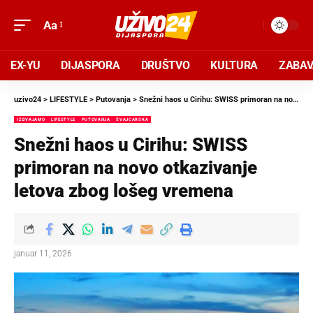
Aa
EX-YU
DIJASPORA
DRUŠTVO
KULTURA
ZABA
uzivo24
>
LIFESTYLE
>
Putovanja
>
Snežni haos u Cirihu: SWISS primoran na novo otkazivanje letova zbog lošeg vremena
IZDVAJAMO
LIFESTYLE
PUTOVANJA
ŠVAJCARSKA
Snežni haos u Cirihu: SWISS
primoran na novo otkazivanje
letova zbog lošeg vremena
januar 11, 2026