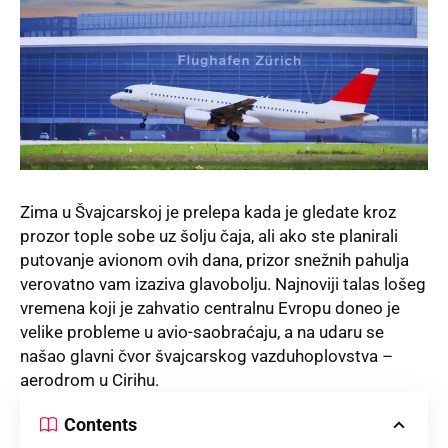
Zima u Švajcarskoj je prelepa kada je gledate kroz
prozor tople sobe uz šolju čaja, ali ako ste planirali
putovanje avionom ovih dana, prizor snežnih pahulja
verovatno vam izaziva glavobolju. Najnoviji talas lošeg
vremena koji je zahvatio centralnu Evropu doneo je
velike probleme u avio-saobraćaju, a na udaru se
našao glavni čvor švajcarskog vazduhoplovstva –
aerodrom u Cirihu.
Contents