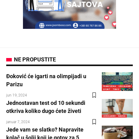
NE PROPUSTITE
Đoković će igarti na olimpijadi u
Parizu
FRANCUSKA
IZDVAJAMO
SPORT
TENIS
jun 19, 2024
Jednostavan test od 10 sekundi
otkriva koliko dugo ćete živeti
IZDVAJAMO
NAUKA
januar 7, 2024
Jede vam se slatko? Napravite
kolač u šolji koji je gotov za 5