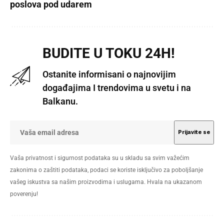
poslova pod udarem
BUDITE U TOKU 24H!
Ostanite informisani o najnovijim
događajima I trendovima u svetu i na
Balkanu.
Vaša privatnost i sigurnost podataka su u skladu sa svim važećim
zakonima o zaštiti podataka, podaci se koriste isključivo za poboljšanje
vašeg iskustva sa našim proizvodima i uslugama. Hvala na ukazanom
poverenju!