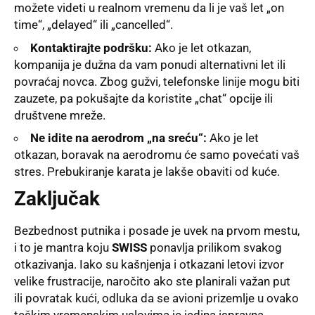
možete videti u realnom vremenu da li je vaš let „on
time“, „delayed“ ili „cancelled“.
Kontaktirajte podršku:
Ako je let otkazan,
kompanija je dužna da vam ponudi alternativni let ili
povraćaj novca. Zbog gužvi, telefonske linije mogu biti
zauzete, pa pokušajte da koristite „chat“ opcije ili
društvene mreže.
Ne idite na aerodrom „na sreću“:
Ako je let
otkazan, boravak na aerodromu će samo povećati vaš
stres. Prebukiranje karata je lakše obaviti od kuće.
Zaključak
Bezbednost putnika i posade je uvek na prvom mestu,
i to je mantra koju
SWISS
ponavlja prilikom svakog
otkazivanja. Iako su kašnjenja i otkazani letovi izvor
velike frustracije, naročito ako ste planirali važan put
ili povratak kući, odluka da se avioni prizemlje u ovako