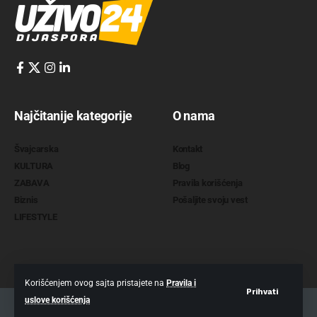
Najčitanije kategorije
O nama
Švajcarska
Kontakt
KULTURA
Blog
ZABAVA
Pravila korišćenja
Biznis
Pošaljite svoju vest
LIFESTYLE
Korišćenjem ovog sajta pristajete na
Pravila i
Prihvati
uslove korišćenja
2022 @
www.uzivo24.com