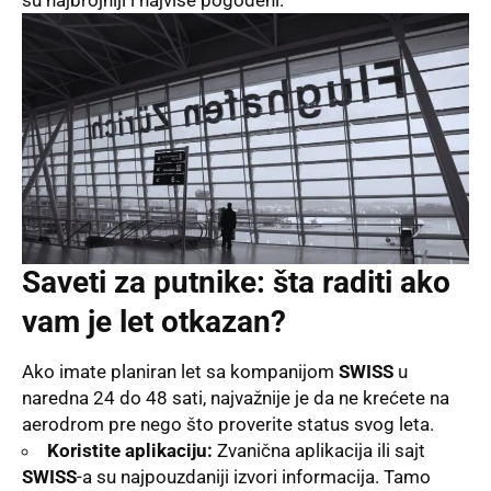
su najbrojniji i najviše pogođeni.
Saveti za putnike: šta raditi ako
vam je let otkazan?
Ako imate planiran let sa kompanijom
SWISS
u
naredna 24 do 48 sati, najvažnije je da ne krećete na
aerodrom pre nego što proverite status svog leta.
Koristite aplikaciju:
Zvanična aplikacija ili sajt
SWISS
-a su najpouzdaniji izvori informacija. Tamo