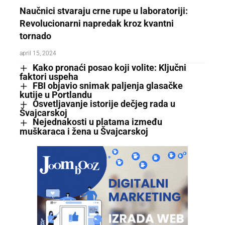
Naučnici stvaraju crne rupe u laboratoriji:
Revolucionarni napredak kroz kvantni
tornado
april 15, 2024
Kako pronaći posao koji volite: Ključni
faktori uspeha
FBI objavio snimak paljenja glasačke
kutije u Portlandu
Osvetljavanje istorije dečjeg rada u
Švajcarskoj
Nejednakosti u platama između
muškaraca i žena u Švajcarskoj