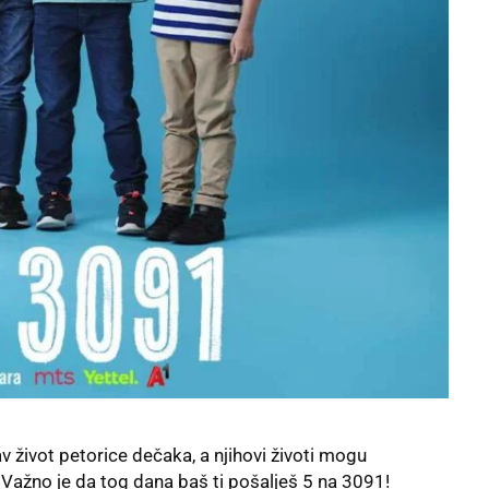
 život petorice dečaka, a njihovi životi mogu
! Važno je da tog dana baš ti pošalješ 5 na 3091!