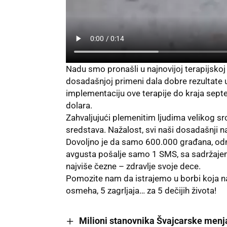
Nadu smo pronašli u najnovijoj terapijskoj 
dosadašnjoj primeni dala dobre rezultate u
implementaciju ove terapije do kraja sept
dolara.
Zahvaljujući plemenitim ljudima velikog 
sredstava. Nažalost, svi naši dosadašnji n
Dovoljno je da samo 600.000 građana, odno
avgusta pošalje samo 1 SMS, sa sadržajem 
najviše čezne – zdravlje svoje dece.
Pomozite nam da istrajemo u borbi koja nam
osmeha, 5 zagrljaja… za 5 dečijih života!
Milioni stanovnika Švajcarske menja