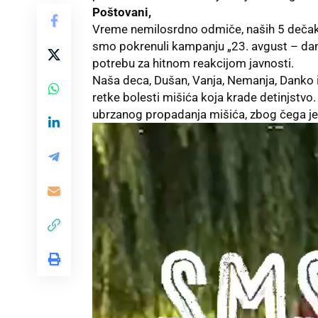
Poštovani,
Vreme nemilosrdno odmiče, naših 5 dečak
smo pokrenuli kampanju „23. avgust – dan
potrebu za hitnom reakcijom javnosti.
Naša deca, Dušan, Vanja, Nemanja, Danko i
retke bolesti mišića koja krade detinjstvo.
ubrzanog propadanja mišića, zbog čega je