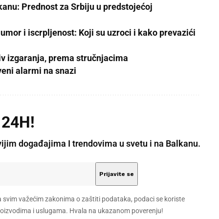
kanu: Prednost za Srbiju u predstojećoj
mor i iscrpljenost: Koji su uzroci i kako prevazići
tiv izgaranja, prema stručnjacima
veni alarmi na snazi
 24H!
vijim događajima I trendovima u svetu i na Balkanu.
a svim važećim zakonima o zaštiti podataka, podaci se koriste
 proizvodima i uslugama. Hvala na ukazanom poverenju!