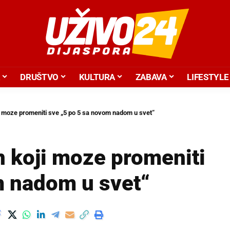
DRUŠTVO
KULTURA
ZABAVA
LIFESTYLE
i moze promeniti sve „5 po 5 sa novom nadom u svet“
n koji moze promeniti
m nadom u svet“