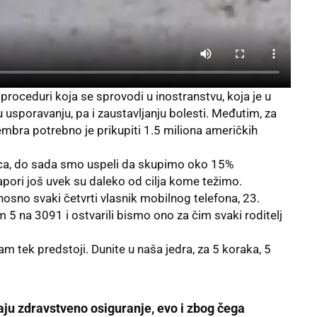
proceduri koja se sprovodi u inostranstvu, koja je u
 usporavanju, pa i zaustavljanju bolesti. Međutim, za
embra potrebno je prikupiti 1.5 miliona američkih
srca, do sada smo uspeli da skupimo oko 15%
apori još uvek su daleko od cilja kome težimo.
sno svaki četvrti vlasnik mobilnog telefona, 23.
5 na 3091 i ostvarili bismo ono za čim svaki roditelj
 tek predstoji. Dunite u naša jedra, za 5 koraka, 5
ju zdravstveno osiguranje, evo i zbog čega