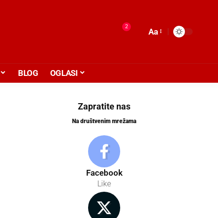
2
Aa
BLOG
OGLASI
Zapratite nas
Na društvenim mrežama
Facebook
Like