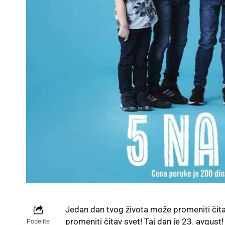
Jedan dan tvog života može promeniti čitav
promeniti čitav svet! Taj dan je 23. avgust
Podelite