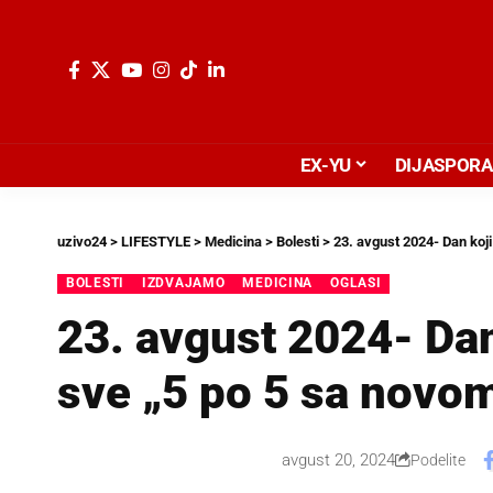
EX-YU
DIJASPORA
uzivo24
>
LIFESTYLE
>
Medicina
>
Bolesti
>
23. avgust 2024- Dan koj
BOLESTI
IZDVAJAMO
MEDICINA
OGLASI
23. avgust 2024- Da
sve „5 po 5 sa novo
avgust 20, 2024
Podelite