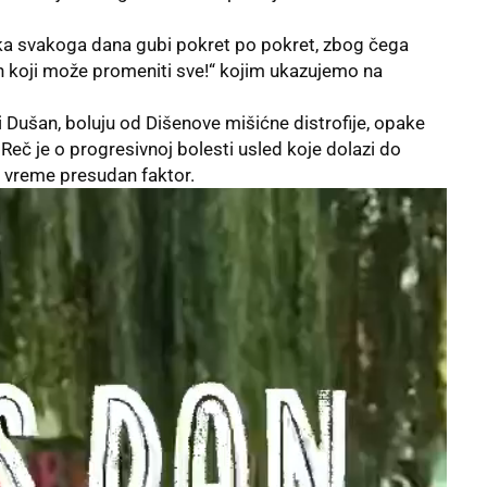
a svakoga dana gubi pokret po pokret, zbog čega
 koji može promeniti sve!“ kojim ukazujemo na
 Dušan, boluju od Dišenove mišićne distrofije, opake
 Reč je o progresivnoj bolesti usled koje dolazi do
 vreme presudan faktor.