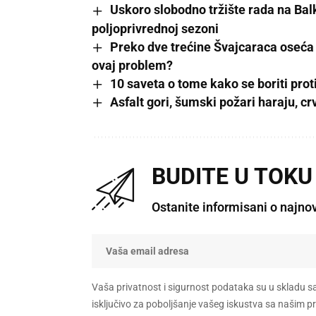
Uskoro slobodno tržište rada na Bal
poljoprivrednoj sezoni
Preko dve trećine Švajcaraca oseća u
ovaj problem?
10 saveta o tome kako se boriti pro
Asfalt gori, šumski požari haraju, cr
BUDITE U TOKU
Ostanite informisani o najno
Vaša privatnost i sigurnost podataka su u skladu s
isključivo za poboljšanje vašeg iskustva sa našim