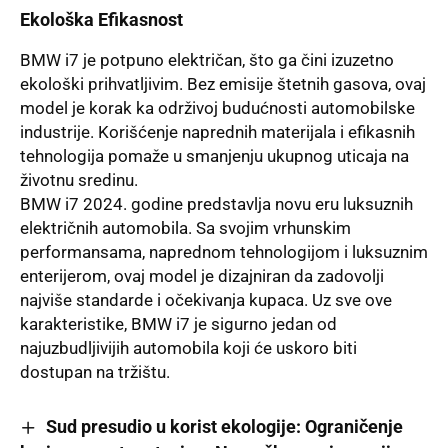
Ekološka Efikasnost
BMW i7 je potpuno električan, što ga čini izuzetno
ekološki prihvatljivim. Bez emisije štetnih gasova, ovaj
model je korak ka održivoj budućnosti automobilske
industrije. Korišćenje naprednih materijala i efikasnih
tehnologija pomaže u smanjenju ukupnog uticaja na
životnu sredinu.
BMW i7 2024. godine predstavlja novu eru luksuznih
električnih automobila. Sa svojim vrhunskim
performansama, naprednom tehnologijom i luksuznim
enterijerom, ovaj model je dizajniran da zadovolji
najviše standarde i očekivanja kupaca. Uz sve ove
karakteristike, BMW i7 je sigurno jedan od
najuzbudljivijih automobila koji će uskoro biti
dostupan na tržištu.
Sud presudio u korist ekologije: Ograničenje