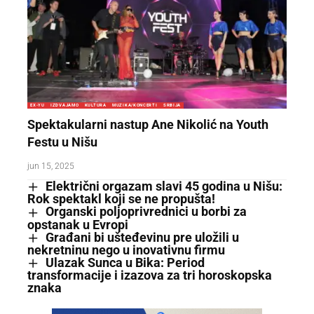
EX-YU
IZDVAJAMO
KULTURA
MUZIKA/KONCERTI
SRBIJA
Spektakularni nastup Ane Nikolić na Youth
Festu u Nišu
jun 15, 2025
Električni orgazam slavi 45 godina u Nišu:
Rok spektakl koji se ne propušta!
Organski poljoprivrednici u borbi za
opstanak u Evropi
Građani bi ušteđevinu pre uložili u
nekretninu nego u inovativnu firmu
Ulazak Sunca u Bika: Period
transformacije i izazova za tri horoskopska
znaka