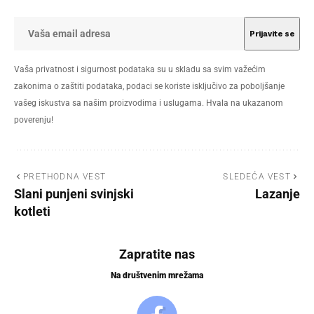
Vaša privatnost i sigurnost podataka su u skladu sa svim važećim
zakonima o zaštiti podataka, podaci se koriste isključivo za poboljšanje
vašeg iskustva sa našim proizvodima i uslugama. Hvala na ukazanom
poverenju!
PRETHODNA VEST
SLEDEĆA VEST
Slani punjeni svinjski
Lazanje
kotleti
Zapratite nas
Na društvenim mrežama