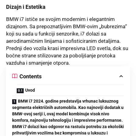
Dizajn i Estetika
BMW i7 ističe se svojim modernim i elegantnim
dizajnom
. Sa prepoznatljivim BMW-ovim „
bubrezima
“
koji su sada u
funkciji
senzorike, i7 dolazi sa
aerodinamičnim linijama i sofisticiranim detaljima.
Prednji deo vozila krasi impresivna LED svetla, dok su
bočne strane stilizovane za poboljšanje protoka
vazduha i smanjenje otpora.
Contents
Uvod
BMW i7 2024. godine predstavlja vrhunac luksuznog
segmenta električnih automobila. Kao najnoviji dodatak u
BMW-ovoj seriji i, ovaj model kombinuje visok nivo
komfora, najnoviju tehnologiju i impresivne performanse.
BMW i7 dolazi kao odgovor na rastuću potrebu za ekološki
prihvatljivim vozilima bez kompromisa u luksuzu i