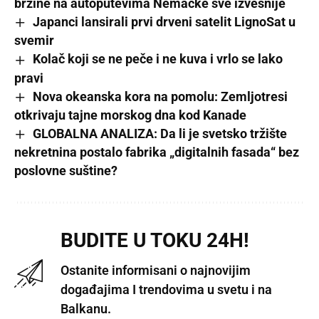
brzine na autoputevima Nemačke sve izvesnije
Japanci lansirali prvi drveni satelit LignoSat u
svemir
Kolač koji se ne peče i ne kuva i vrlo se lako
pravi
Nova okeanska kora na pomolu: Zemljotresi
otkrivaju tajne morskog dna kod Kanade
GLOBALNA ANALIZA: Da li je svetsko tržište
nekretnina postalo fabrika „digitalnih fasada“ bez
poslovne suštine?
BUDITE U TOKU 24H!
Ostanite informisani o najnovijim
događajima I trendovima u svetu i na
Balkanu.