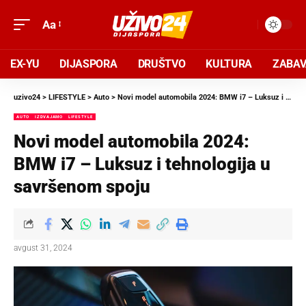
Aa
EX-YU
DIJASPORA
DRUŠTVO
KULTURA
ZABA
uzivo24
>
LIFESTYLE
>
Auto
>
Novi model automobila 2024: BMW i7 – Luksuz i tehnologija u savršenom spoju
AUTO
IZDVAJAMO
LIFESTYLE
Novi model automobila 2024:
BMW i7 – Luksuz i tehnologija u
savršenom spoju
avgust 31, 2024