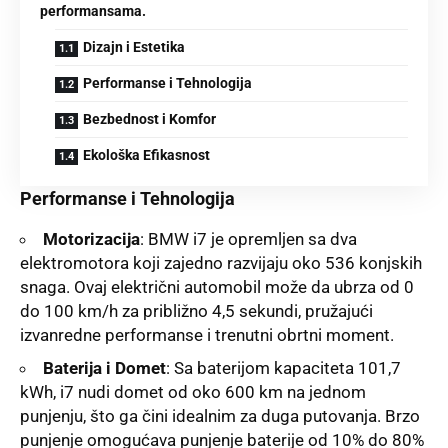
performansama.
Dizajn i Estetika
Performanse i Tehnologija
Bezbednost i Komfor
Ekološka Efikasnost
Performanse i Tehnologija
Motorizacija
: BMW i7 je opremljen sa dva
elektromotora koji zajedno razvijaju oko 536 konjskih
snaga. Ovaj električni automobil može da ubrza od 0
do 100 km/h za približno 4,5 sekundi, pružajući
izvanredne performanse i trenutni obrtni moment.
Baterija i Domet
: Sa baterijom kapaciteta 101,7
kWh, i7 nudi domet od oko 600 km na jednom
punjenju, što ga čini idealnim za duga putovanja. Brzo
punjenje omogućava punjenje baterije od 10% do 80%