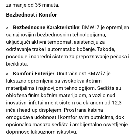
za manje od 35 minuta.
Bezbednost i Komfor
Bezbednosne Karakteristike
: BMW i7 je opremljen
sa najnovijim bezbednosnim tehnologijama,
uključujući aktivni tempomat, asistenciju za
održavanje trake i automatsko kočenje. Takođe,
poseduje i napredni sistem za prepoznavanje pešaka i
biciklista.
Komfor i Enterijer
: Unutrašnjost BMW i7 je
luksuzno opremljena sa visokokvalitetnim
materijalima i najnovijom tehnologijom. Sedišta su
obložena finim kožnim materijalom, a vozilo nudi
inovativni infotainment sistem sa ekranom od 12,3
inča i head-up displejem. Prostrana kabina
omogućava udobnost i komfor svim putnicima, dok
opcionalna masaža sedišta i ambijentalno osvetljenje
doprinose luksuznom iskustvu.