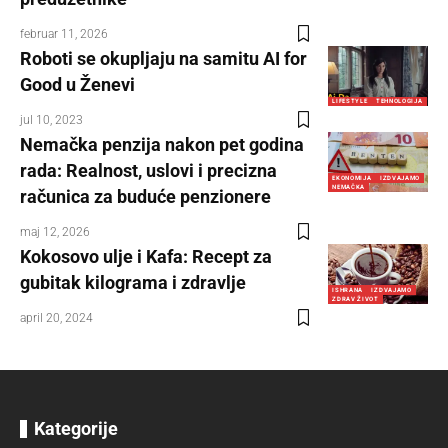
februar 11, 2026
Roboti se okupljaju na samitu AI for
Good u Ženevi
LIFESTYLE
TEHNOLOGIJA
jul 10, 2023
Nemačka penzija nakon pet godina
rada: Realnost, uslovi i precizna
EKONOMIJA
IZDVAJAMO
NEMAČKA
računica za buduće penzionere
maj 12, 2026
Kokosovo ulje i Kafa: Recept za
gubitak kilograma i zdravlje
ISHRANA
IZDVAJAMO
ZDRAV ŽIVOT
april 20, 2024
Kategorije