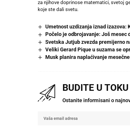
za njihove doprinose matematici, svetoj g
koje ste dali svetu.
Umetnost uzdizanja iznad izazova: 
Počelo je odbrojavanje: Još mesec 
Svetska Jutjub zvezda premijerno n
Veliki Gerard Pique u suzama se op
Musk planira naplaćivanje mesečne 
BUDITE U TOKU
Ostanite informisani o najno