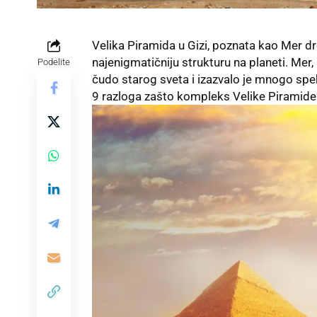
Velika Piramida u Gizi, poznata kao Mer d
najenigmatičniju strukturu na planeti. Mer,
Podelite
čudo starog sveta i izazvalo je mnogo speku
9 razloga zašto kompleks Velike Piramide 