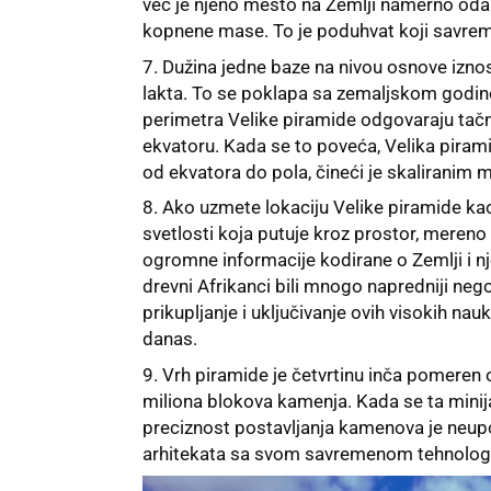
već je njeno mesto na Zemlji namerno odab
kopnene mase. To je poduhvat koji savreme
Dužina jedne baze na nivou osnove iznos
lakta. To se poklapa sa zemaljskom godino
perimetra Velike piramide odgovaraju tačn
ekvatoru. Kada se to poveća, Velika pira
od ekvatora do pola, čineći je skaliranim
Ako uzmete lokaciju Velike piramide kao
svetlosti koja putuje kroz prostor, mereno
ogromne informacije kodirane o Zemlji i 
drevni Afrikanci bili mnogo napredniji neg
prikupljanje i uključivanje ovih visokih nau
danas.
Vrh piramide je četvrtinu inča pomeren o
miliona blokova kamenja. Kada se ta minij
preciznost postavljanja kamenova je neupo
arhitekata sa svom savremenom tehnolog