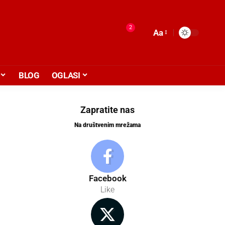
2
Aa
BLOG
OGLASI
Zapratite nas
Na društvenim mrežama
Facebook
Like