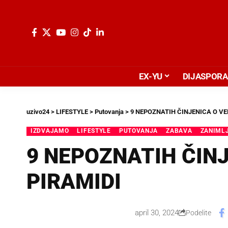
EX-YU
DIJASPORA
uzivo24
>
LIFESTYLE
>
Putovanja
>
9 NEPOZNATIH ČINJENICA O VE
IZDVAJAMO
LIFESTYLE
PUTOVANJA
ZABAVA
ZANIMLJ
9 NEPOZNATIH ČINJ
PIRAMIDI
april 30, 2024
Podelite