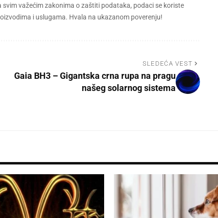
a svim važećim zakonima o zaštiti podataka, podaci se koriste
 proizvodima i uslugama. Hvala na ukazanom poverenju!
SLEDEĆA VEST
Gaia BH3 – Gigantska crna rupa na pragu
našeg solarnog sistema