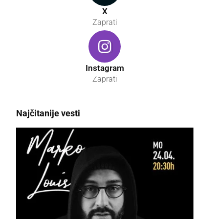
X
Zaprati
Instagram
Zaprati
Najčitanije vesti