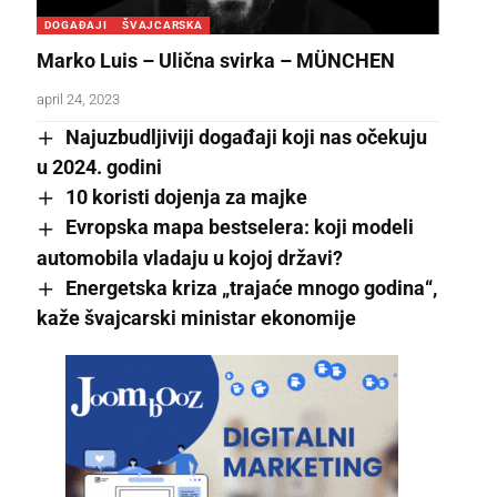
DOGAĐAJI
ŠVAJCARSKA
Marko Luis – Ulična svirka – MÜNCHEN
april 24, 2023
Najuzbudljiviji događaji koji nas očekuju
u 2024. godini
10 koristi dojenja za majke
Evropska mapa bestselera: koji modeli
automobila vladaju u kojoj državi?
Energetska kriza „trajaće mnogo godina“,
kaže švajcarski ministar ekonomije