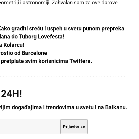
eometriji i astronomiji. Zahvalan sam za ove darove
Kako graditi sreću i uspeh u svetu punom prepreka
dana do Tuborg Lovefesta!
a Kolarcu!
rostio od Barcelone
pretplate svim korisnicima Twittera.
 24H!
vijim događajima I trendovima u svetu i na Balkanu.