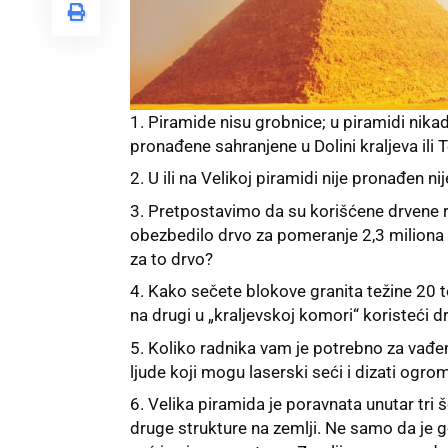
Piramide nisu grobnice; u piramidi nika
pronađene sahranjene u Dolini kraljeva il
U ili na Velikoj piramidi nije pronađen nij
Pretpostavimo da su korišćene drvene r
obezbedilo drvo za pomeranje 2,3 milion
za to drvo?
Kako sečete blokove granita težine 20 
na drugi u „kraljevskoj komori“ koristeći 
Koliko radnika vam je potrebno za vađen
ljude koji mogu laserski seći i dizati ogro
Velika piramida je poravnata unutar tri š
druge strukture na zemlji. Ne samo da je