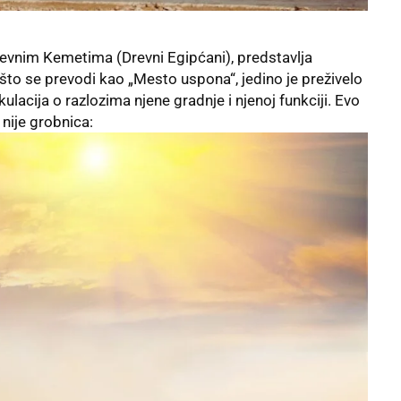
revnim Kemetima (Drevni Egipćani), predstavlja
 što se prevodi kao „Mesto uspona“, jedino je preživelo
lacija o razlozima njene gradnje i njenoj funkciji. Evo
nije grobnica: