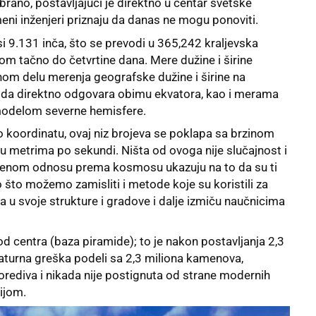
rano, postavljajući je direktno u centar svetske
ni inženjeri priznaju da danas ne mogu ponoviti.
i 9.131 inča, što se prevodi u 365,242 kraljevska
m tačno do četvrtine dana. Mere dužine i širine
om delu merenja geografske dužine i širine na
mida direktno odgovara obimu ekvatora, kao i merama
 modelom severne hemisfere.
 koordinatu, ovaj niz brojeva se poklapa sa brzinom
 u metrima po sekundi. Ništa od ovoga nije slučajnost i
njenom odnosu prema kosmosu ukazuju na to da su ti
o što možemo zamisliti i metode koje su koristili za
ka u svoje strukture i gradove i dalje izmiču naučnicima
d centra (baza piramide); to je nakon postavljanja 2,3
aturna greška podeli sa 2,3 miliona kamenova,
rediva i nikada nije postignuta od strane modernih
ijom.