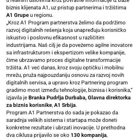
biznis klijenata A1, uz pristup partnerima i tržištima
A1 Grupe
u regionu.
„Kroz A1 Program partnerstva želimo da podržimo
razvoj digitalnih rešenja koja unapređuju korisničko
iskustvo i poslovnu efikasnost u različitim
industrijama. Naš cilj je da povežemo agilne inovatore
sa infrastrukturom i ekspertizom velike kompanije,
čime ubrzavamo proces digitalne transformacije
tržišta. A1 već danas, kroz svoju optičku i mobilnu
mrežu, pruža najpouzdaniju osnovu za razvoj novih
digitalnih servisa, a upravo kroz Partnering program
gradimo most između tehnologije, biznisa i korisnika,“
izjavila je
Branka Pudrlja Durbaba,
Glavna direktorka
za biznis korisnike
,
A1 Srbija
.
Program A1 Partnerstva do sada je pokazao da
saradnja velikih sistema i startapa može doneti
konkretne rezultate i ubrzati inovacije. U prethodna
dva ciklusa prijavilo se oko
130 kompanija
,