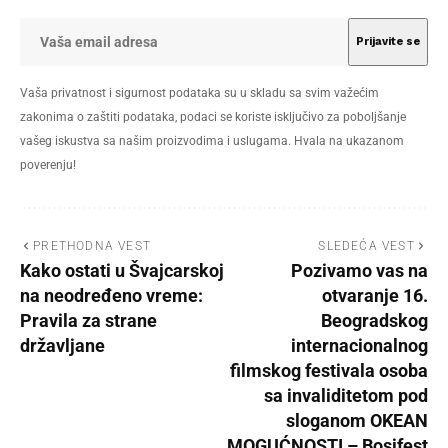
Vaša privatnost i sigurnost podataka su u skladu sa svim važećim
zakonima o zaštiti podataka, podaci se koriste isključivo za poboljšanje
vašeg iskustva sa našim proizvodima i uslugama. Hvala na ukazanom
poverenju!
PRETHODNA VEST
SLEDEĆA VEST
Kako ostati u Švajcarskoj
Pozivamo vas na
na neodređeno vreme:
otvaranje 16.
Pravila za strane
Beogradskog
državljane
internacionalnog
filmskog festivala osoba
sa invaliditetom pod
sloganom OKEAN
MOGUĆNOSTI – Bosifest