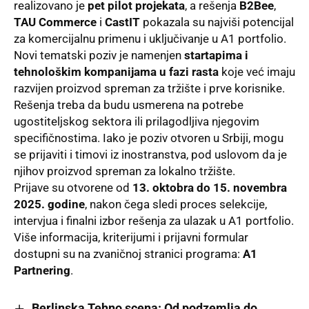
realizovano je
pet pilot projekata
, a rešenja
B2Bee
,
TAU Commerce
i
CastIT
pokazala su najviši potencijal
za komercijalnu primenu i uključivanje u A1 portfolio.
Novi tematski poziv je namenjen
startapima i
tehnološkim kompanijama u fazi rasta
koje već imaju
razvijen proizvod spreman za tržište i prve korisnike.
Rešenja treba da budu usmerena na potrebe
ugostiteljskog sektora ili prilagodljiva njegovim
specifičnostima. Iako je poziv otvoren u Srbiji, mogu
se prijaviti i timovi iz inostranstva, pod uslovom da je
njihov proizvod spreman za lokalno tržište.
Prijave su otvorene od
13. oktobra do 15. novembra
2025. godine
, nakon čega sledi proces selekcije,
intervjua i finalni izbor rešenja za ulazak u A1 portfolio.
Više informacija, kriterijumi i prijavni formular
dostupni su na zvaničnoj stranici programa:
A1
Partnering
.
Berlinska Tehno scena: Od podzemlja do