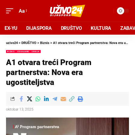
Aa
EX-YU
DIJASPORA
DRUŠTVO
KULTURA
ZABA
uzivo24
>
DRUŠTVO
>
Biznis
>
A1 otvara treći Program partnerstva: Nova era ugostiteljstva
BIZNIS
IZDVAJAMO
SRBIJA
A1 otvara treći Program
partnerstva: Nova era
ugostiteljstva
oktobar 13, 2025