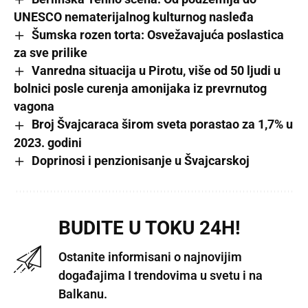
UNESCO nematerijalnog kulturnog nasleđa
Šumska rozen torta: Osvežavajuća poslastica
za sve prilike
Vanredna situacija u Pirotu, više od 50 ljudi u
bolnici posle curenja amonijaka iz prevrnutog
vagona
Broj Švajcaraca širom sveta porastao za 1,7% u
2023. godini
Doprinosi i penzionisanje u Švajcarskoj
BUDITE U TOKU 24H!
Ostanite informisani o najnovijim
događajima I trendovima u svetu i na
Balkanu.