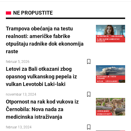
NE PROPUSTITE
Trampova obećanja na testu
realnosti: američke fabrike
EKONOMIJA
IZDVAJAMO
SJEDINJENE AMERIČKE
DRŽAVE
otpuštaju radnike dok ekonomija
raste
februar 5, 2026
Letovi za Bali otkazani zbog
opasnog vulkanskog pepela iz
AUSTRALIJA I NOVI
ZELAND
AZIJA
IZDVAJAMO
vulkan Levotobi Laki-laki
novembar 13, 2024
Otpornost na rak kod vukova iz
Černobila: Nova nada za
IZDVAJAMO
ZDRAV ŽIVOT
medicinska istraživanja
februar 13, 2024