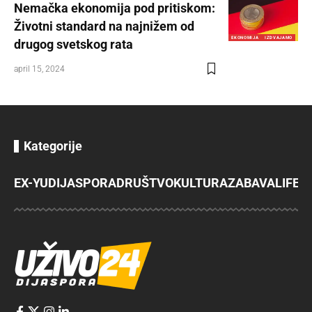
Nemačka ekonomija pod pritiskom:
Životni standard na najnižem od
EKONOMIJA
IZDVAJAMO
drugog svetskog rata
april 15, 2024
Kategorije
EX-YU
DIJASPORA
DRUŠTVO
KULTURA
ZABAVA
LIFES