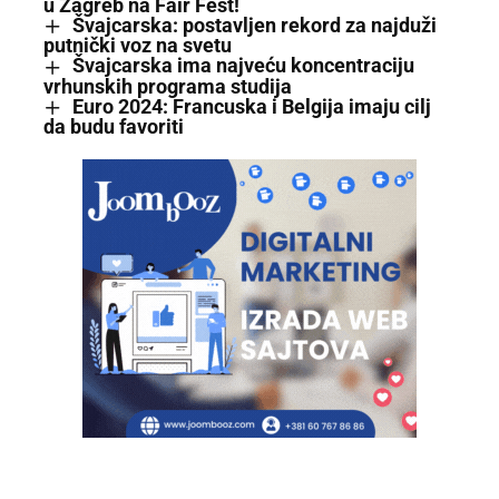
u Zagreb na Fair Fest!
Švajcarska: postavljen rekord za najduži
putnički voz na svetu
Švajcarska ima najveću koncentraciju
vrhunskih programa studija
Euro 2024: Francuska i Belgija imaju cilj
da budu favoriti