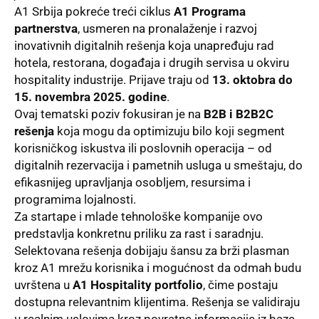
A1 Srbija pokreće treći ciklus
A1 Programa
partnerstva
, usmeren na pronalaženje i razvoj
inovativnih digitalnih rešenja koja unapređuju rad
hotela, restorana, događaja i drugih servisa u okviru
hospitality industrije. Prijave traju od
13. oktobra do
15. novembra 2025. godine
.
Ovaj tematski poziv fokusiran je na
B2B i B2B2C
rešenja
koja mogu da optimizuju bilo koji segment
korisničkog iskustva ili poslovnih operacija – od
digitalnih rezervacija i pametnih usluga u smeštaju, do
efikasnijeg upravljanja osobljem, resursima i
programima lojalnosti.
Za startape i mlade tehnološke kompanije ovo
predstavlja konkretnu priliku za rast i saradnju.
Selektovana rešenja dobijaju šansu za brži plasman
kroz A1 mrežu korisnika i mogućnost da odmah budu
uvrštena u
A1 Hospitality portfolio
, čime postaju
dostupna relevantnim klijentima. Rešenja se validiraju
u realnim uslovima kroz povratne informacije iz baze