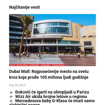
Najčitanije vesti
AZIJA
BLISKI ISTOK
DIJASPORA
IZDVAJAMO
OSTALE REGIJE
Dubai Mall: Najposećenije mesto na svetu
kroz koje prođe 105 miliona ljudi godišnje
maj 26, 2024
Đoković će igarti na olimpijadi u Parizu
Wizz Air ukida brojne letove u regionu
Mercedesova baby G-Klasa će imati samo
električni pogon