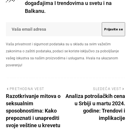
događajima I trendovima u svetu i na
Balkanu.
Vaša privatnost i sigurnost podataka su u skladu sa svim važećim
zakonima o zaštiti podataka, podaci se koriste isključivo za poboljšanje
vašeg iskustva sa našim proizvodima i uslugama. Hvala na ukazanom
poverenju!
PRETHODNA VEST
SLEDEĆA VEST
Razotkrivanje mitova o
Analiza potrošačkih cena
seksualnim
u Srbiji u martu 2024.
sposobnostima: Kako
godine: Trendovi i
prepoznati i unaprediti
implikacije
svoje veštine u krevetu