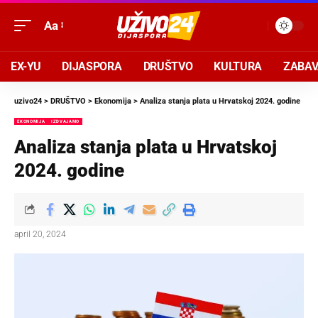
Aa
EX-YU
DIJASPORA
DRUŠTVO
KULTURA
ZABA
uzivo24
>
DRUŠTVO
>
Ekonomija
>
Analiza stanja plata u Hrvatskoj 2024. godine
EKONOMIJA
IZDVAJAMO
Analiza stanja plata u Hrvatskoj
2024. godine
april 20, 2024