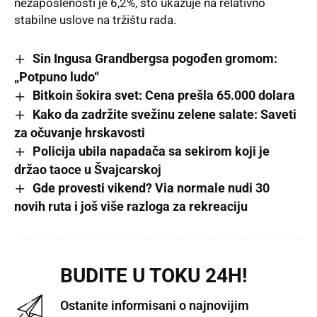
nezaposlenosti je 6,2%, što ukazuje na relativno
stabilne uslove na tržištu rada.
Sin Ingusa Grandbergsa pogođen gromom:
„Potpuno ludo“
Bitkoin šokira svet: Cena prešla 65.000 dolara
Kako da zadržite svežinu zelene salate: Saveti
za očuvanje hrskavosti
Policija ubila napadača sa sekirom koji je
držao taoce u Švajcarskoj
Gde provesti vikend? Via normale nudi 30
novih ruta i još više razloga za rekreaciju
BUDITE U TOKU 24H!
Ostanite informisani o najnovijim