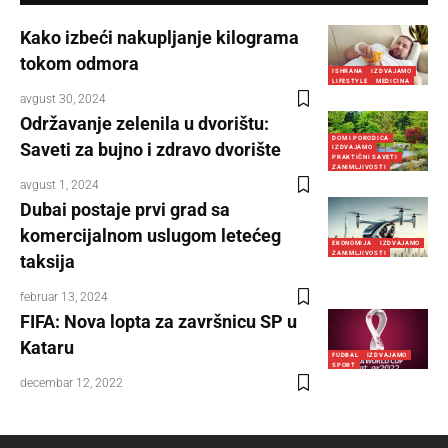
Kako izbeći nakupljanje kilograma
tokom odmora
ISHRANA
IZDVAJAMO
LIFESTYLE
MEDICINA
avgust 30, 2024
Održavanje zelenila u dvorištu:
DOM I PORODICA
Saveti za bujno i zdravo dvorište
IZDVAJAMO
PRAKTIČNI SAVETI
ZANIMLJIVOSTI
avgust 1, 2024
Dubai postaje prvi grad sa
komercijalnom uslugom letećeg
EKONOMIJA
IZDVAJAMO
ZANIMLJIVOSTI
taksija
februar 13, 2024
FIFA: Nova lopta za završnicu SP u
Kataru
FUDBAL
IZDVAJAMO
SPORT
decembar 12, 2022