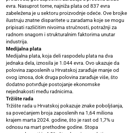
evra. Nasuprot tome, najniža plata od 837 evra
zabeležena je u sektoru proizvodnje odeće. Ove brojke
ilustruju znatne disparitete u zaradama koje se mogu
pripisati različitim nivoima stručnosti, potražnji za
radnom snagom i strukturalnim faktorima unutar
industrija.
Medijalna plata
Medijalna plata, koja deli raspodelu plata na dva
jednaka dela, iznosila je 1.044 evra. Ovo ukazuje da
polovina zaposlenih u Hrvatskoj zarađuje manje od
ovog iznosa, dok druga polovina zarađuje više, što
dodatno potvrđuje postojanje ekonomske
nejednakosti među radnicima.
Tržište rada
Tržište rada u Hrvatskoj pokazuje znake poboljšanja,
sa povećanjem broja zaposlenih na 1,64 miliona
krajem marta 2024. godine, što je rast od 1,7% u
odnosu na mart prethodne godine. Stopa