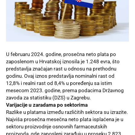
U februaru 2024. godine, prosečna neto plata po
zaposlenom u Hrvatskoj iznosila je 1.248 evra, što
predstavlja značajan rast u odnosu na prethodnu
godinu. Ovaj iznos predstavlja nominalni rast od
12,8% i realni rast od 8,4% u poređenju sa istim
mesecom 2023. godine, prema podacima Državnog
zavoda za statistiku (DZS) u Zagrebu.
Varijacije u zaradama po sektorima
Razlike u platama između različitih sektora su izrazite.
Najviša prosečna mesečna neto plata isplaćena je u
sektoru proizvodnje osnovnih farmaceutskih
proizvoda, gde zaposleni zarađuju u proseku 2.823