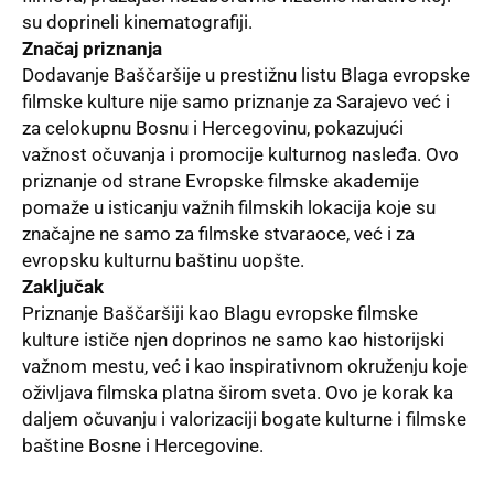
su doprineli kinematografiji.
Značaj priznanja
Dodavanje Baščaršije u prestižnu listu Blaga evropske
filmske kulture nije samo priznanje za Sarajevo već i
za celokupnu Bosnu i Hercegovinu, pokazujući
važnost očuvanja i promocije kulturnog nasleđa. Ovo
priznanje od strane Evropske filmske akademije
pomaže u isticanju važnih filmskih lokacija koje su
značajne ne samo za filmske stvaraoce, već i za
evropsku kulturnu baštinu uopšte.
Zaključak
Priznanje Baščaršiji kao Blagu evropske filmske
kulture ističe njen doprinos ne samo kao historijski
važnom mestu, već i kao inspirativnom okruženju koje
oživljava filmska platna širom sveta. Ovo je korak ka
daljem očuvanju i valorizaciji bogate kulturne i filmske
baštine Bosne i Hercegovine.