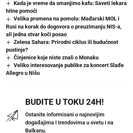
Kada je vreme da smanjimo kafu: Saveti lekara
hitne pomoći
Velika promena na pomolu: Mađarski MOL i
Rusi na korak do dogovora o preuzimanju NIS-a,
ali jedna stvar koči posao
Zelena Sahara: Prirodni ciklus ili budućnost
pustinje?
Činjenice koje niste znali o Monaku
Veliko interesovanje publike za koncert Slađe
Allegro u Nišu
BUDITE U TOKU 24H!
Ostanite informisani o najnovijim
događajima I trendovima u svetu i na
Balkanu.