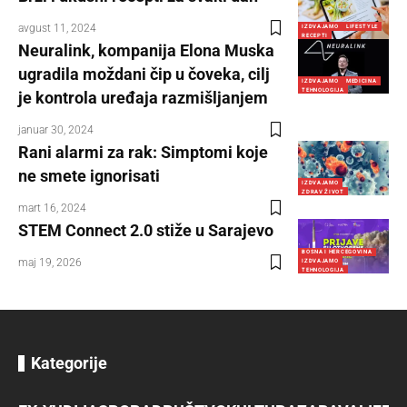
avgust 11, 2024
IZDVAJAMO
LIFESTYLE
RECEPTI
Neuralink, kompanija Elona Muska
ugradila moždani čip u čoveka, cilj
IZDVAJAMO
MEDICINA
TEHNOLOGIJA
je kontrola uređaja razmišljanjem
januar 30, 2024
Rani alarmi za rak: Simptomi koje
ne smete ignorisati
IZDVAJAMO
ZDRAV ŽIVOT
mart 16, 2024
STEM Connect 2.0 stiže u Sarajevo
BOSNA I HERCEGOVINA
maj 19, 2026
IZDVAJAMO
TEHNOLOGIJA
Kategorije