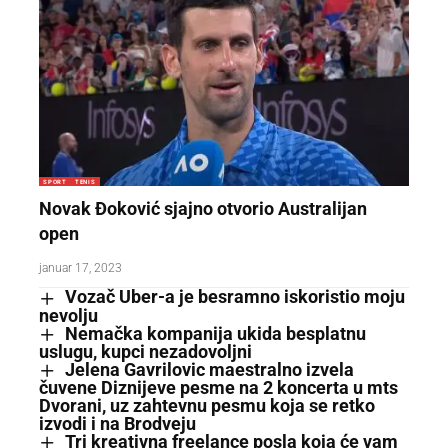
SPORT
TENIS
Novak Đoković sjajno otvorio Australijan
open
januar 17, 2023
Vozač Uber-a je besramno iskoristio moju
nevolju
Nemačka kompanija ukida besplatnu
uslugu, kupci nezadovoljni
Jelena Gavrilovic maestralno izvela
čuvene Diznijeve pesme na 2 koncerta u mts
Dvorani, uz zahtevnu pesmu koja se retko
izvodi i na Brodveju
Tri kreativna freelance posla koja će vam