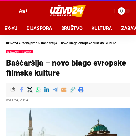
Aa
EX-YU
DIJASPORA
DRUŠTVO
KULTURA
ZABA
uzivo24
>
Izdvajamo
>
Baščaršija – novo blago evropske filmske kulture
IZDVAJAMO
KULTURA
Baščaršija – novo blago evropske
filmske kulture
april 24, 2024