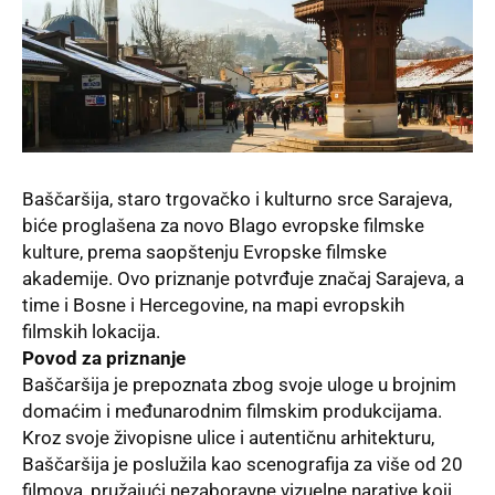
Baščaršija, staro trgovačko i kulturno srce Sarajeva,
biće proglašena za novo Blago evropske filmske
kulture, prema saopštenju Evropske filmske
akademije. Ovo priznanje potvrđuje značaj Sarajeva, a
time i Bosne i Hercegovine, na mapi evropskih
filmskih lokacija.
Povod za priznanje
Baščaršija je prepoznata zbog svoje uloge u brojnim
domaćim i međunarodnim filmskim produkcijama.
Kroz svoje živopisne ulice i autentičnu arhitekturu,
Baščaršija je poslužila kao scenografija za više od 20
filmova, pružajući nezaboravne vizuelne narative koji