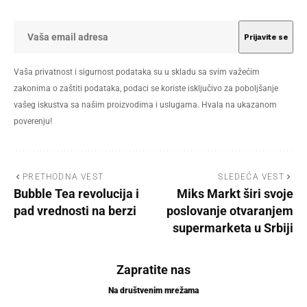
Vaša privatnost i sigurnost podataka su u skladu sa svim važećim
zakonima o zaštiti podataka, podaci se koriste isključivo za poboljšanje
vašeg iskustva sa našim proizvodima i uslugama. Hvala na ukazanom
poverenju!
PRETHODNA VEST
SLEDEĆA VEST
Bubble Tea revolucija i
Miks Markt širi svoje
pad vrednosti na berzi
poslovanje otvaranjem
supermarketa u Srbiji
Zapratite nas
Na društvenim mrežama