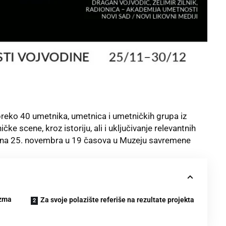
preko 40 umetnika, umetnica i umetničkih grupa iz
ke scene, kroz istoriju, ali i uključivanje relevantnih
ena 25. novembra u 19 časova u
Muzeju savremene
izma
Za svoje polazište referiše na rezultate projekta