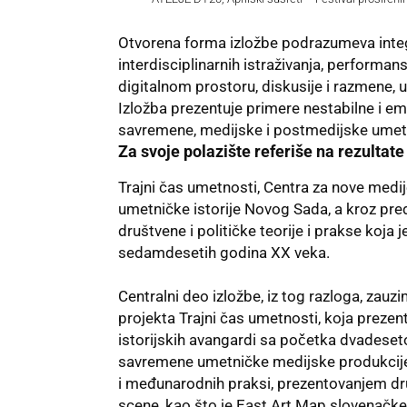
Otvorena forma izložbe podrazumeva integri
interdisciplinarnih istraživanja, performans 
digitalnom prostoru, diskusije i razmene, u
Izložba prezentuje primere nestabilne i 
savremene, medijske i postmedijske umet
Za svoje polazište referiše na rezultate
Trajni čas umetnosti, Centra za nove med
umetničke istorije Novog Sada, a kroz pred
društvene i političke teorije i prakse koja
sedamdesetih godina XX veka.
Centralni deo izložbe, iz tog razloga, zau
projekta Trajni čas umetnosti, koja prezent
istorijskih avangardi sa početka dvadese
savremene umetničke medijske produkcije.
i međunarodnih praksi, prezentovanjem dr
scene, kao što je East Art Map slovenačke 