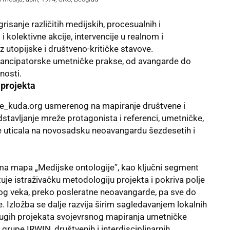
sanje različitih medijskih, procesualnih i
i kolektivne akcije, intervencije u realnom i
z utopijske i društveno-kritičke stavove.
emancipatorske umetničke prakse, od avangarde do
nosti.
 projekta
ije_kuda.org usmerenog na mapiranje društvene i
stavljanje mreže protagonista i referenci, umetničke,
 je uticala na novosadsku neoavangardu šezdesetih i
zima mapa „Medijske ontologije”, kao ključni segment
uje istraživačku metodologiju projekta i pokriva polje
tog veka, preko posleratne neoavangarde, pa sve do
 Izložba se dalje razvija širim sagledavanjem lokalnih
ugih projekata svojevrsnog mapiranja umetničke
grupe IRWIN, društvenih i interdisciplinarnih