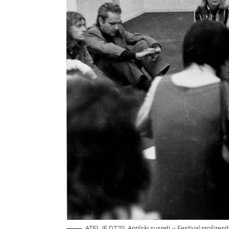
ATELJE DT20, Aprilski susreti – Festival prošireni