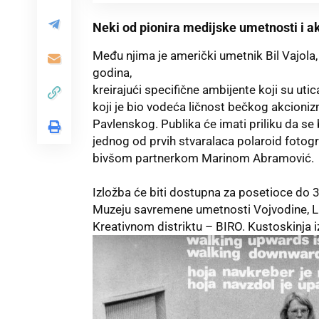
Neki od pionira medijske umetnosti i akt
Među njima je američki umetnik Bil Vajola
godina,
kreirajući specifične ambijente koji su utic
koji je bio vodeća ličnost bečkog akcioniz
Pavlenskog. Publika će imati priliku da se
jednog od prvih stvaralaca polaroid fotogra
bivšom partnerkom Marinom Abramović.
Izložba će biti dostupna za posetioce do 
Muzeju savremene umetnosti Vojvodine, L
Kreativnom distriktu – BIRO. Kustoskinja i