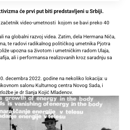
ivizma će prvi put biti predstavljeni u Srbiji.
, začetnik video-umetnosti kojom se bavi preko 40
ali na globalni razvoj videa. Zatim, dela Hermana Niča,
ma, te radovi radikalnog političkog umetnika Pjotra
 bliže upozna sa životom i umetničkim radom Ulaja,
fija, ali i performansa realizovanih kroz saradnju sa
30. decembra 2022. godine na nekoliko lokacija: u
ikovnom salonu Kulturnog centra Novog Sada, i
zložbe je dr Sanja Kojić Mladenov.