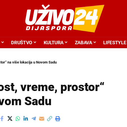
DRUŠTVO
KULTURA
ZABAVA
LIFESTYLE
stor“ na više lokacija u Novom Sadu
st, vreme, prostor“
Novom Sadu