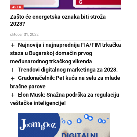
AUTO
Zašto će energetska oznaka biti stroža
2023?
oktobar 31, 2022
Najnovija i najnaprednija FIA/FIM trkačka
staza u Bugarskoj domaćin prvog
međunarodnog trkačkog vikenda
Trendovi digitalnog marketinga za 2023.
Gradonačelnik:Pet kuća na selu za mlade
bračne parove
Elon Musk: Snažna podrška za regulaciju
veštačke inteligencije!