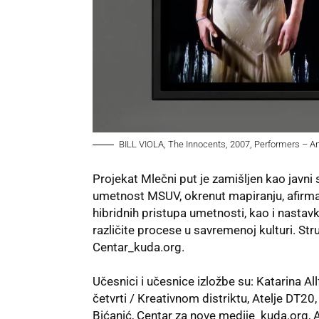
BILL VIOLA, The Innocents, 2007, Performers – Ani
Projekat Mlečni
put je zamišljen kao javni
umetnost MSUV, okrenut mapiranju, afirmaciji
hibridnih pristupa umetnosti, kao i nasta
različite procese u savremenoj kulturi. Str
Centar_kuda.org.
Učesnici i učesnice izložbe su: Katarina Al
četvrti / Kreativnom distriktu, Atelje DT20
Bićanić, Centar za nove medije_kuda.org, A