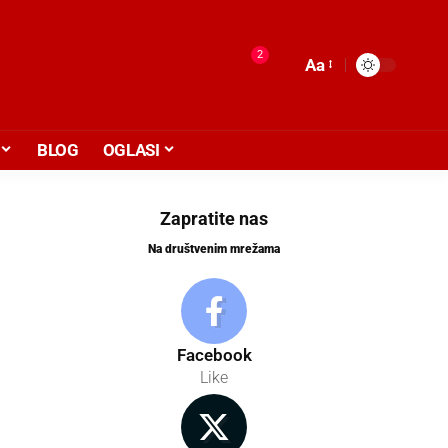
2
Aa
BLOG
OGLASI
Zapratite nas
Na društvenim mrežama
Facebook
Like