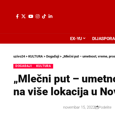
EX-YU
DIJASPORA
uzivo24
>
KULTURA
>
Događaji
>
„Mlečni put – umetnost, vreme, pro
DOGAĐAJI
KULTURA
„Mlečni put – umetno
na više lokacija u 
novembar 15, 2022
Podelite