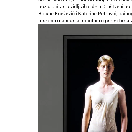
pozicioniranja vidljivih u delu Društveni 
Bojane Knežević i Katarine Petrović, psi
mrežnih mapiranja prisutnih u projektima V