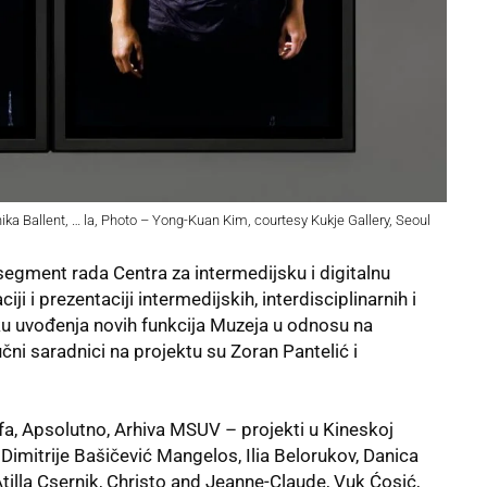
ka Ballent, … la, Photo – Yong-Kuan Kim, courtesy Kukje Gallery, Seoul
 segment rada Centra za intermedijsku i digitalnu
 i prezentaciji intermedijskih, interdisciplinarnih i
vku uvođenja novih funkcija Muzeja u odnosu na
učni saradnici na projektu su Zoran Pantelić i
lfa, Apsolutno, Arhiva MSUV – projekti u Kineskoj
, Dimitrije Bašičević Mangelos, Ilia Belorukov, Danica
tilla Csernik, Christo and Jeanne-Claude, Vuk Ćosić,