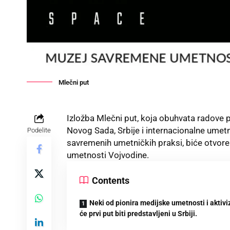
Mlečni put
Izložba Mlečni put, koja obuhvata radove 
Novog Sada, Srbije i internacionalne umetnič
Podelite
savremenih umetničkih praksi, biće otvor
umetnosti Vojvodine.
Contents
Neki od pionira medijske umetnosti i aktiv
će prvi put biti predstavljeni u Srbiji.