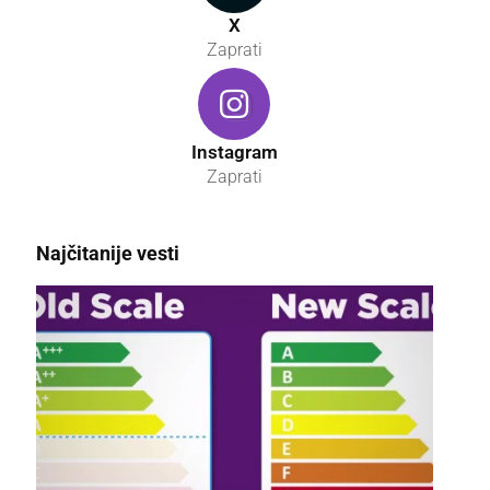
X
Zaprati
Instagram
Zaprati
Najčitanije vesti