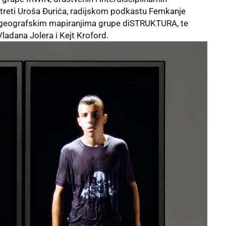
portreti Uroša Đurića, radijskom podkastu Femkanje
hogeografskim mapiranjima grupe diSTRUKTURA, te
ladana Jolera i Kejt Kroford.