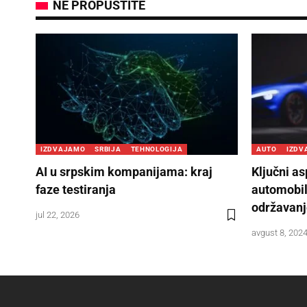
NE PROPUSTITE
IZDVAJAMO
SRBIJA
TEHNOLOGIJA
AUTO
IZDV
AI u srpskim kompanijama: kraj
Ključni a
faze testiranja
automobila
održavanj
jul 22, 2026
avgust 8, 202