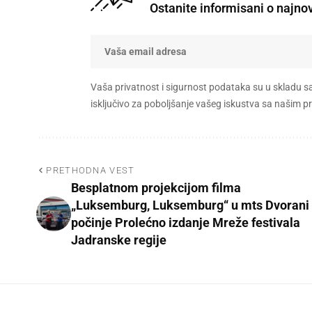
Ostanite informisani o najno
Vaša privatnost i sigurnost podataka su u skladu s
isključivo za poboljšanje vašeg iskustva sa našim
PRETHODNA VEST
Besplatnom projekcijom filma
„Luksemburg, Luksemburg“ u mts Dvorani
počinje Prolećno izdanje Mreže festivala
Jadranske regije