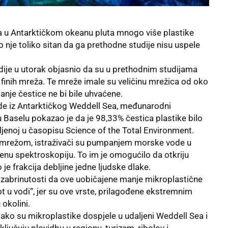
i da u Antarktičkom okeanu pluta mnogo više plastike
eo nje toliko sitan da ga prethodne studije nisu uspele
edije u utorak objasnio da su u prethodnim studijama
finih mreža. Te mreže imale su veličinu mrežica od oko
anje čestice ne bi bile uhvaćene.
de iz Antarktičkog Weddell Sea, međunarodni
 Baselu pokazao je da je 98,33% čestica plastike bilo
ljenoj u časopisu Science of the Total Environment.
a mrežom, istraživači su pumpanjem morske vode u
rvenu spektroskopiju. To im je omogućilo da otkriju
je frakcija debljine jedne ljudske dlake.
je zabrinutosti da ove uobičajene manje mikroplastične
vot u vodi“, jer su ove vrste, prilagođene ekstremnim
okolini.
kako su mikroplastike dospjele u udaljeni Weddell Sea i
uključuju plovidbu u regionu, turizam, ribolov i