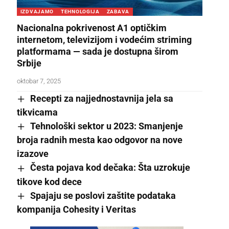
IZDVAJAMO
TEHNOLOGIJA
ZABAVA
Nacionalna pokrivenost A1 optičkim
internetom, televizijom i vodećim striming
platformama — sada je dostupna širom
Srbije
oktobar 7, 2025
Recepti za najjednostavnija jela sa
tikvicama
Tehnološki sektor u 2023: Smanjenje
broja radnih mesta kao odgovor na nove
izazove
Česta pojava kod dečaka: Šta uzrokuje
tikove kod dece
Spajaju se poslovi zaštite podataka
kompanija Cohesity i Veritas