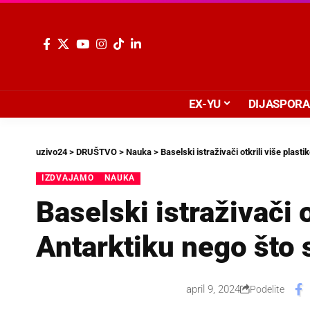
EX-YU
DIJASPORA
uzivo24
>
DRUŠTVO
>
Nauka
>
Baselski istraživači otkrili više plasti
IZDVAJAMO
NAUKA
Baselski istraživači o
Antarktiku nego što s
april 9, 2024
Podelite