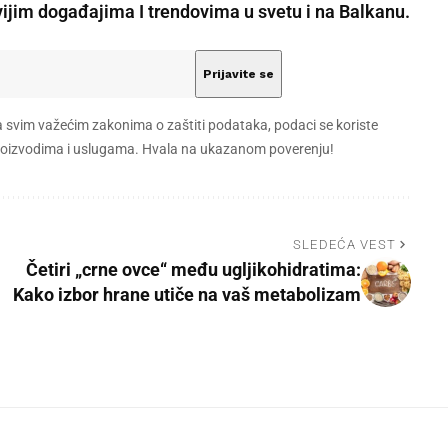
vijim događajima I trendovima u svetu i na Balkanu.
a svim važećim zakonima o zaštiti podataka, podaci se koriste
 proizvodima i uslugama. Hvala na ukazanom poverenju!
SLEDEĆA VEST
Četiri „crne ovce“ među ugljikohidratima:
Kako izbor hrane utiče na vaš metabolizam