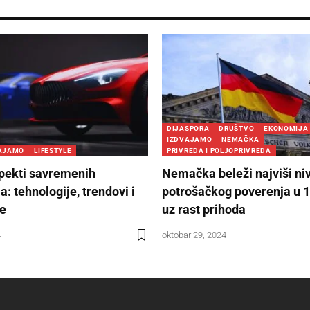
DIJASPORA
DRUŠTVO
EKONOMIJA
IZDVAJAMO
NEMAČKA
AJAMO
LIFESTYLE
PRIVREDA I POLJOPRIVREDA
spekti savremenih
Nemačka beleži najviši ni
: tehnologije, trendovi i
potrošačkog poverenja u 
e
uz rast prihoda
4
oktobar 29, 2024