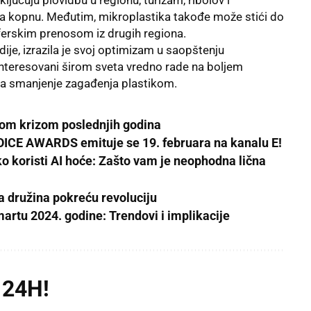
e na kopnu. Međutim, mikroplastika takođe može stići do
ferskim prenosom iz drugih regiona.
ije, izrazila je svoj optimizam u saopštenju
interesovani širom sveta vredno rade na boljem
za smanjenje zagađenja plastikom.
kom krizom poslednjih godina
CE AWARDS emituje se 19. februara na kanalu E!
ko koristi AI hoće: Zašto vam je neophodna lična
a družina pokreću revoluciju
martu 2024. godine: Trendovi i implikacije
 24H!