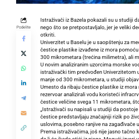
Istraživači iz Bazela pokazali su u studij
nego što se pretpostavljalo, jer je veliki d
Podelite
otkriti.
Univerzitet u Baselu je u saopštenju za m
čestice plastike izvađene iz mora pomoću 
300 mikrometara (trećina milimetra), ali m
U novim analiziranim uzorcima morske vo
istraživački tim predvođen Univerzitetom u
manje od 300 mikrometara, u studiji objav
Umesto da ribaju čestice plastike iz mor
rezervoar analizirali vodu koristeći infrac
čestice veličine svega 11 mikrometara, što 
„Istraživači su napisali u studiji da posto
čestice predstavljaju značajniji rizik po ži
uslovima, posebno ranjive na zagađivače u 
Prema istraživačima, još nije jasno tačno 
da li će ikada otići iz njega. Mogući izvori 