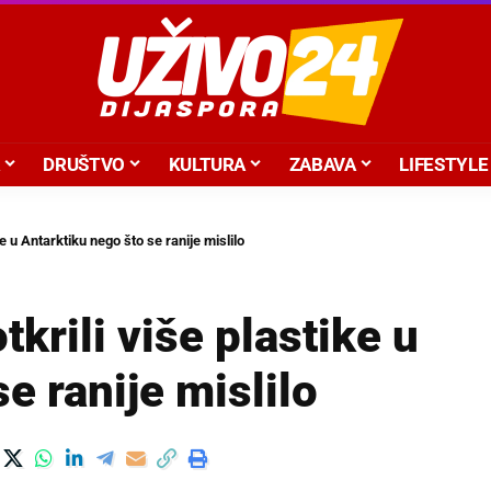
DRUŠTVO
KULTURA
ZABAVA
LIFESTYLE
ke u Antarktiku nego što se ranije mislilo
tkrili više plastike u
e ranije mislilo