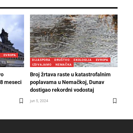
EVROPA
DIJASPORA
DRUŠTVO
EKOLOGIJA
EVROPA
IZDVAJAMO
NEMAČKA
vo
Broj žrtava raste u katastrofalnim
18 meseci
poplavama u Nemačkoj, Dunav
dostigao rekordni vodostaj
jun 5, 2024