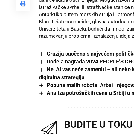
istraživačke svrhe ili istraživačke stanic
Antarktika putem morskih struja ili atmos
Klara Leistenschneider, glavna autorka stud
Univerziteta u Baselu, budući da mnogi za
razumevanju problema i iznalaženju ideja 
Gruzija suočena s najvećom politič
Dodela nagrada 2024 PEOPLE’S CHOI
Ne, AI vas neće zameniti – ali neko 
digitalna strategija
Pobuna malih robota: Arbai i njegov
Analiza potrošačkih cena u Srbiji u 
BUDITE U TOKU