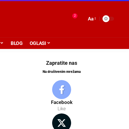
2
Aa
BLOG
OGLASI
Zapratite nas
Na društvenim mrežama
Facebook
Like