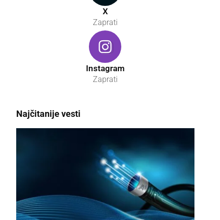
X
Zaprati
Instagram
Zaprati
Najčitanije vesti