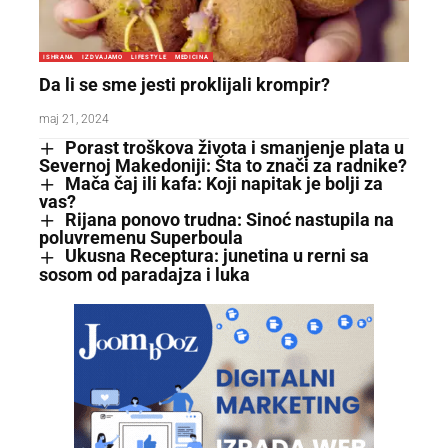
ISHRANA
IZDVAJAMO
LIFESTYLE
MEDICINA
Da li se sme jesti proklijali krompir?
maj 21, 2024
Porast troškova života i smanjenje plata u
Severnoj Makedoniji: Šta to znači za radnike?
Mača čaj ili kafa: Koji napitak je bolji za
vas?
Rijana ponovo trudna: Sinoć nastupila na
poluvremenu Superboula
Ukusna Receptura: junetina u rerni sa
sosom od paradajza i luka