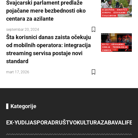
Švajcarski parlament predlaže
pojačane mere bezbednosti oko
DIJASPORA
DRUŠTVO
EVROPA
IZDVAJAMO
ŠVAJCARSKA
centara za azilante
septembar 20, 2024
Šta korisnici danas zaista očekuju
od mobilnih operatora: integracija
EX-YU
IZDVAJAMO
SRBIJA
TEHNOLOGIJA
ZABAVA
streaming servisa postaje novi
standard
mart 17, 2026
Kategorije
EX-YU
DIJASPORA
DRUŠTVO
KULTURA
ZABAVA
LIFES