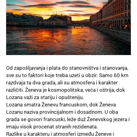
Od zapošljavanja i plata do stanovništva i stanovanja,
sve su to faktori koje treba uzeti u obzir. Samo 60 km
razdvaja ta dva grada, ali su atmosfera i karakter
različiti.
Ženeva
je kosmopolitska, veća i oštrija, dok
Lozana važi za stariju i opušteniju.
Lozana smatra Ženevu francuskom, dok Ženeva
Lozanu naziva provincijalnom i dosadnom. U oba
grada se govori francuski, leže duž Ženevskog jezera i
imaju visok procenat stranih rezidenata.
Razlike u karakteru i atmosferi između Ženeve i