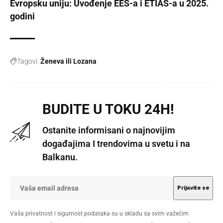
Evropsku uniju: Uvođenje EES-a i ETIAS-a u 2025.
godini
Tagovi:
Ženeva ili Lozana
BUDITE U TOKU 24H!
Ostanite informisani o najnovijim
događajima I trendovima u svetu i na
Balkanu.
Vaša privatnost i sigurnost podataka su u skladu sa svim važećim