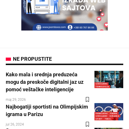
NE PROPUSTITE
Kako mala i srednja preduzeća
mogu da preskoče digitalni jaz uz
IZDVAJAMO
TEHNOLOGIJA
pomoć veštačke inteligencije
maj 29, 2026
Najbogatiji sportisti na Olimpijskim
igrama u Parizu
FRANCUSKA
FUDBAL
IZDVAJAMO
KOŠARKA
SPORT
TENIS
jul 26, 2024