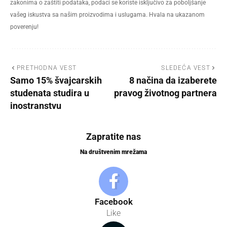
zakonima o zaštiti podataka, podaci se koriste isključivo za poboljšanje
vašeg iskustva sa našim proizvodima i uslugama. Hvala na ukazanom
poverenju!
PRETHODNA VEST
SLEDEĆA VEST
Samo 15% švajcarskih
8 načina da izaberete
studenata studira u
pravog životnog partnera
inostranstvu
Zapratite nas
Na društvenim mrežama
Facebook
Like