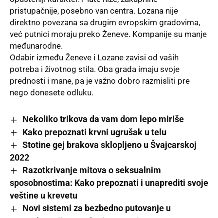
pristupačnije, posebno van centra. Lozana nije
direktno povezana sa drugim evropskim gradovima,
već putnici moraju preko Ženeve. Kompanije su manje
međunarodne.
Odabir između Ženeve i Lozane zavisi od vaših
potreba i životnog stila. Oba grada imaju svoje
prednosti i mane, pa je važno dobro razmisliti pre
nego donesete odluku.
Nekoliko trikova da vam dom lepo miriše
Kako prepoznati krvni ugrušak u telu
Stotine gej brakova sklopljeno u Švajcarskoj
2022
Razotkrivanje mitova o seksualnim
sposobnostima: Kako prepoznati i unaprediti svoje
veštine u krevetu
Novi sistemi za bezbedno putovanje u