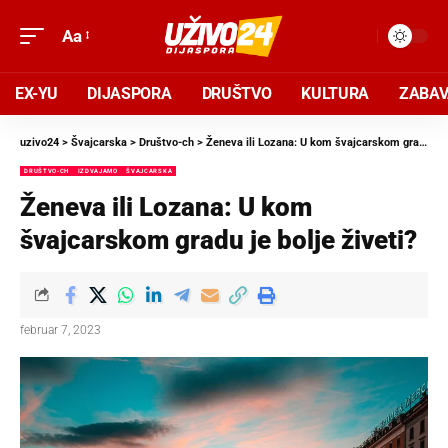
Aa
EX-YU
DIJASPORA
DRUŠTVO
KULTURA
ZABA
uzivo24
>
Švajcarska
>
Društvo-ch
>
Ženeva ili Lozana: U kom švajcarskom gradu je bolje živeti?
DRUŠTVO-CH
IZDVAJAMO
ŠVAJCARSKA
Ženeva ili Lozana: U kom
švajcarskom gradu je bolje živeti?
februar 7, 2023