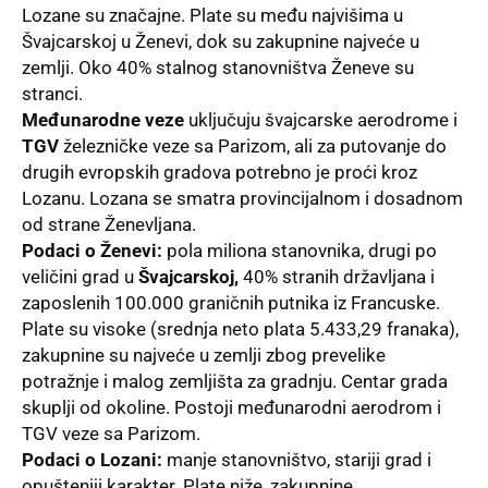
Lozane su značajne. Plate su među najvišima u
Švajcarskoj u Ženevi, dok su zakupnine najveće u
zemlji. Oko 40% stalnog stanovništva Ženeve su
stranci.
Međunarodne veze
uključuju švajcarske aerodrome i
TGV
železničke veze sa Parizom, ali za putovanje do
drugih evropskih gradova potrebno je proći kroz
Lozanu. Lozana se smatra provincijalnom i dosadnom
od strane Ženevljana.
Podaci o Ženevi:
pola miliona stanovnika, drugi po
veličini grad u
Švajcarskoj,
40% stranih državljana i
zaposlenih 100.000 graničnih putnika iz Francuske.
Plate su visoke (srednja neto plata 5.433,29 franaka),
zakupnine su najveće u zemlji zbog prevelike
potražnje i malog zemljišta za gradnju. Centar grada
skuplji od okoline. Postoji međunarodni aerodrom i
TGV veze sa Parizom.
Podaci o Lozani:
manje stanovništvo, stariji grad i
opušteniji karakter. Plate niže, zakupnine