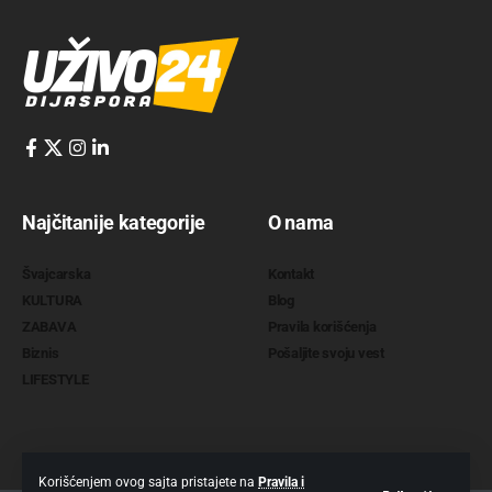
Najčitanije kategorije
O nama
Švajcarska
Kontakt
KULTURA
Blog
ZABAVA
Pravila korišćenja
Biznis
Pošaljite svoju vest
LIFESTYLE
Korišćenjem ovog sajta pristajete na
Pravila i