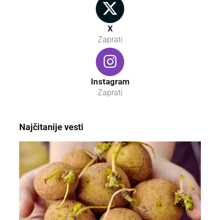
X
Zaprati
Instagram
Zaprati
Najčitanije vesti