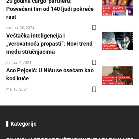
20 godina cargo-partnera:
Posvećeni tim od 140 ljudi pokreće
BIZNIS
DRUŠTVO
EX-YU
IZDVAJAMO
SRBIJA
rast
oktobar 20, 2024
Veštačka inteligencija i
„verovatnoća propasti“: Novi trend
IZDVAJAMO
TEHNOLOGIJA
među stručnjacima
februar 7, 2024
Aco Pejović: U Nišu se osećam kao
kod kuće
DOGAĐAJI
IZDVAJAMO
KULTURA
MUZIKA/KONCERTI
maj 10, 2024
Kategorije