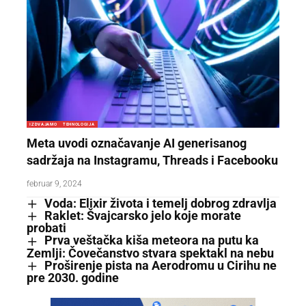
IZDVAJAMO
TEHNOLOGIJA
Meta uvodi označavanje AI generisanog
sadržaja na Instagramu, Threads i Facebooku
februar 9, 2024
Voda: Elixir života i temelj dobrog zdravlja
Raklet: Švajcarsko jelo koje morate
probati
Prva veštačka kiša meteora na putu ka
Zemlji: Čovečanstvo stvara spektakl na nebu
Proširenje pista na Aerodromu u Cirihu ne
pre 2030. godine