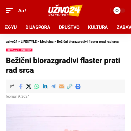
Aa
EX-YU
DIJASPORA
DRUŠTVO
KULTURA
ZABA
uzivo24
>
LIFESTYLE
>
Medicina
>
Bežični biorazgradivi flaster prati rad srca
IZDVAJAMO
MEDICINA
Bežični biorazgradivi flaster prati
rad srca
februar 9, 2024