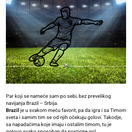
Par koji se nameće sam po sebi, bez prevelikog
navijanja Brazil – Srbija.
Brazil
je u svakom meču favorit, pa da igra i sa Timom
sveta i samim tim se od njih očekuju golovi. Takodje,
sa napadačima koje imaju i ostalim timom, tu je
gotovo svako sposoban da postigne gol.