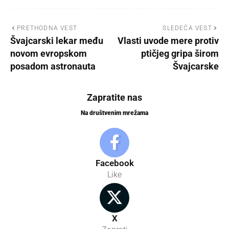
PRETHODNA VEST
SLEDEĆA VEST
Švajcarski lekar među
Vlasti uvode mere protiv
novom evropskom
ptičjeg gripa širom
posadom astronauta
Švajcarske
Zapratite nas
Na društvenim mrežama
Facebook
Like
X