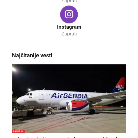
Zaprati
Instagram
Zaprati
Najčitanije vesti
DRUŠTVO