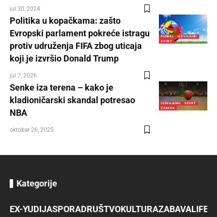
jul 30, 2024
Politika u kopačkama: zašto
Evropski parlament pokreće istragu
FUDBAL
IZDVAJAMO
SPORT
protiv udruženja FIFA zbog uticaja
koji je izvršio Donald Trump
jul 7, 2026
Senke iza terena – kako je
kladioničarski skandal potresao
IZDVAJAMO
SPORT
ZABAVA
NBA
oktobar 26, 2025
Kategorije
EX-YU
DIJASPORA
DRUŠTVO
KULTURA
ZABAVA
LIFES