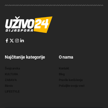
Najčitanije kategorije
O nama
Švajcarska
Kontakt
KULTURA
Blog
ZABAVA
Pravila korišćenja
Biznis
Pošaljite svoju vest
LIFESTYLE