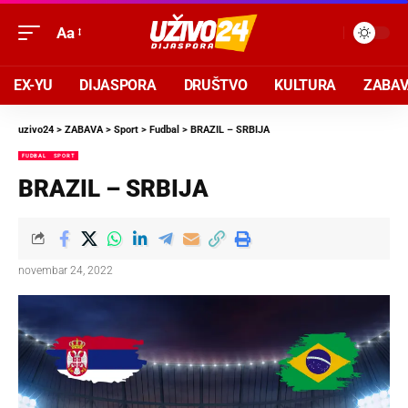
Aa
EX-YU
DIJASPORA
DRUŠTVO
KULTURA
ZABA
uzivo24
>
ZABAVA
>
Sport
>
Fudbal
>
BRAZIL – SRBIJA
FUDBAL
SPORT
BRAZIL – SRBIJA
novembar 24, 2022