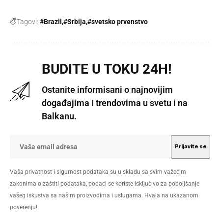
Tagovi:
#Brazil
#Srbija
#svetsko prvenstvo
BUDITE U TOKU 24H!
Ostanite informisani o najnovijim
događajima I trendovima u svetu i na
Balkanu.
Vaša privatnost i sigurnost podataka su u skladu sa svim važećim
zakonima o zaštiti podataka, podaci se koriste isključivo za poboljšanje
vašeg iskustva sa našim proizvodima i uslugama. Hvala na ukazanom
poverenju!