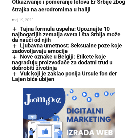
Otkazivanje i pomeranje letova Er Srbije zbog
štrajka na aerodromima u Italiji
maj 19, 2023
Tajna formula uspeha: Upoznajte 10
najbogatijih zemalja sveta i šta Srbija može
da nauči od njih
Ljubavna umetnost: Seksualne poze koje
zadovoljavaju emocije
Nove oznake u Belgiji: Etikete koje
nagrađuju proizvođače za dodatni trud u
dobrobiti životinja
Vuk koji je zaklao ponija Ursule fon der
Lajen biće ubijen