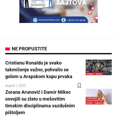
NE PROPUSTITE
Cristianu Ronaldu je svako
takmičenje važno, pohvalio se
FUDBAL
SPORT
golom u Arapskom kupu prvaka
avgust 1, 2023
Zorana Arunović i Damir Mikec
osvojili su zlato u mešovitim
IZDVAJAMO
OSTALI SPORTOVI
SPORT
ZABAVA
timskim disciplinama vazdušnim
pištoljem