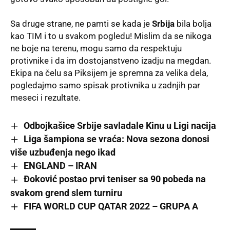
Sa druge strane, ne pamti se kada je
Srbija
bila bolja
kao TIM i to u svakom pogledu! Mislim da se nikoga
ne boje na terenu, mogu samo da respektuju
protivnike i da im dostojanstveno izadju na megdan.
Ekipa na čelu sa
Piksijem
je spremna za velika dela,
pogledajmo samo spisak protivnika u zadnjih par
meseci i rezultate.
Odbojkašice Srbije savladale Kinu u Ligi nacija
Liga šampiona se vraća: Nova sezona donosi
više uzbuđenja nego ikad
ENGLAND – IRAN
Đoković postao prvi teniser sa 90 pobeda na
svakom grend slem turniru
FIFA WORLD CUP QATAR 2022 – GRUPA A