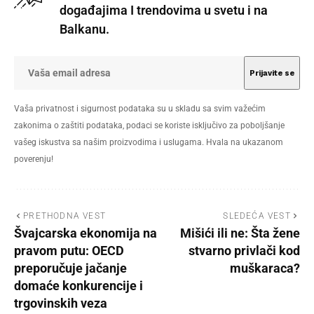
događajima I trendovima u svetu i na
Balkanu.
Vaša privatnost i sigurnost podataka su u skladu sa svim važećim
zakonima o zaštiti podataka, podaci se koriste isključivo za poboljšanje
vašeg iskustva sa našim proizvodima i uslugama. Hvala na ukazanom
poverenju!
PRETHODNA VEST
SLEDEĆA VEST
Švajcarska ekonomija na
Mišići ili ne: Šta žene
pravom putu: OECD
stvarno privlači kod
preporučuje jačanje
muškaraca?
domaće konkurencije i
trgovinskih veza