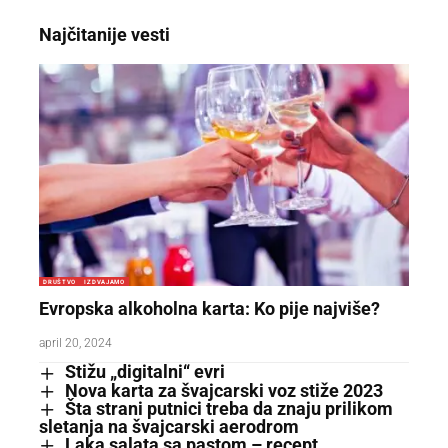
Najčitanije vesti
DRUŠTVO
IZDVAJAMO
Evropska alkoholna karta: Ko pije najviše?
april 20, 2024
Stižu „digitalni“ evri
Nova karta za švajcarski voz stiže 2023
Šta strani putnici treba da znaju prilikom
sletanja na švajcarski aerodrom
Laka salata sa pastom – recept