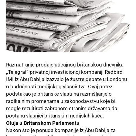
Razmatranje prodaje uticajnog britanskog dnevnika
„Telegraf“ privatnoj investicionoj kompaniji Redbird
IMI iz Abu Dabija izazvalo je žustre debate u Londonu
o budućnosti medijskog vlasništva. Ovaj potez
podstakao je britanske vlasti na razmišljanje o
radikalnim promenama u zakonodavstvu koje bi
mogle rezultirati zabranom stranim državama da
postanu vlasnici britanskih medijskih kuća.
Oluja u Britanskom Parlamentu
Nakon što je ponuda kompanije iz Abu Dabija za