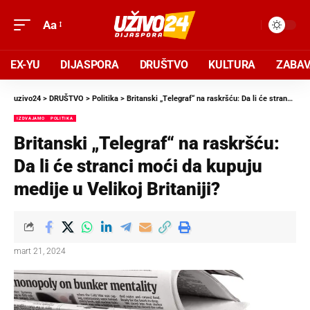
Aa
EX-YU
DIJASPORA
DRUŠTVO
KULTURA
ZABA
uzivo24
>
DRUŠTVO
>
Politika
>
Britanski „Telegraf“ na raskršću: Da li će stranci moći da kupuju medije u Velikoj Britaniji?
IZDVAJAMO
POLITIKA
Britanski „Telegraf“ na raskršću:
Da li će stranci moći da kupuju
medije u Velikoj Britaniji?
mart 21, 2024