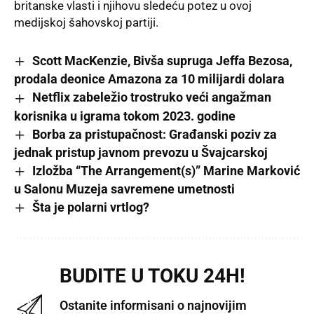
britanske vlasti i njihovu sledeću potez u ovoj
medijskoj šahovskoj partiji.
Scott MacKenzie, Bivša supruga Jeffa Bezosa,
prodala deonice Amazona za 10 milijardi dolara
Netflix zabeležio trostruko veći angažman
korisnika u igrama tokom 2023. godine
Borba za pristupačnost: Građanski poziv za
jednak pristup javnom prevozu u Švajcarskoj
Izložba “The Arrangement(s)” Marine Marković
u Salonu Muzeja savremene umetnosti
Šta je polarni vrtlog?
BUDITE U TOKU 24H!
Ostanite informisani o najnovijim