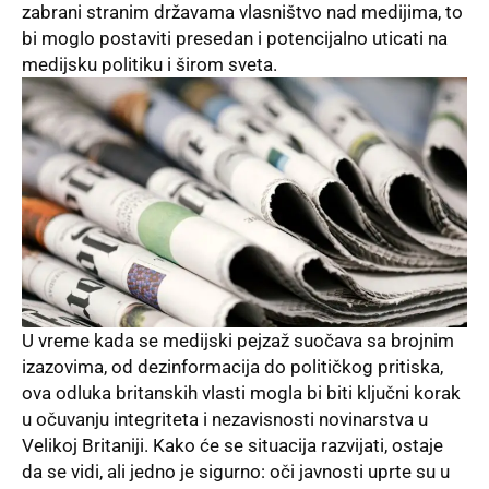
zabrani stranim državama vlasništvo nad medijima, to
bi moglo postaviti presedan i potencijalno uticati na
medijsku politiku i širom sveta.
U vreme kada se medijski pejzaž suočava sa brojnim
izazovima, od dezinformacija do političkog pritiska,
ova odluka britanskih vlasti mogla bi biti ključni korak
u očuvanju integriteta i nezavisnosti novinarstva u
Velikoj Britaniji. Kako će se situacija razvijati, ostaje
da se vidi, ali jedno je sigurno: oči javnosti uprte su u