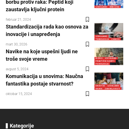
borbu protiv raka: Peptid koji
IZDVAJAMO
MEDICINA
zaustavlja ključni protein
februar 21, 2024
Standardizacija rada kao osnova za
inovacije i unapređenja
IZDVAJAMO
TEHNOLOGIJA
ZABAVA
mart 30, 2026
Navike na koje uspešni ljudi ne
troše svoje vreme
BIZNIS
IZDVAJAMO
PRAKTIČNI SAVETI
PSIHOLOGIJA
avgust 5, 2024
Komunikacija u snovima: Naučna
fantastika postaje stvarnost?
DRUŠTVO
IZDVAJAMO
NAUKA
ZANIMLJIVOSTI
oktobar 15, 2024
Kategorije