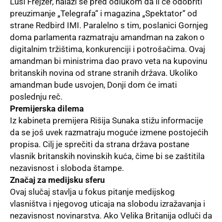
Lusi Frejzer, nalazi se pred odlukom da li će odobriti
preuzimanje „Telegrafa“ i magazina „Spektator“ od
strane Redbird IMI. Paralelno s tim, poslanici Gornjeg
doma parlamenta razmatraju amandman na zakon o
digitalnim tržištima, konkurenciji i potrošačima. Ovaj
amandman bi ministrima dao pravo veta na kupovinu
britanskih novina od strane stranih država. Ukoliko
amandman bude usvojen, Donji dom će imati
poslednju reč.
Premijerska dilema
Iz kabineta premijera Rišija Sunaka stižu informacije
da se još uvek razmatraju moguće izmene postojećih
propisa. Cilj je sprečiti da strana država postane
vlasnik britanskih novinskih kuća, čime bi se zaštitila
nezavisnost i sloboda štampe.
Značaj za medijsku sferu
Ovaj slučaj stavlja u fokus pitanje medijskog
vlasništva i njegovog uticaja na slobodu izražavanja i
nezavisnost novinarstva. Ako Velika Britanija odluči da