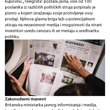
kupovinu „Telegrafa“ postala javna, više od 100
poslanika iz različitih političkih struja potpisalo je
pismo u kojem izražavaju svoje protivljenje ovoj
prodaji. Njihova glavna briga leži u potencijalnom
uticaju na nezavisnost medija i mogućnosti da strani
investitori uvedu cenzuru ili se mešaju u uređivačku
politiku.
Zakonodavni manevri
Britanska ministarka javnog informisanja i medija,