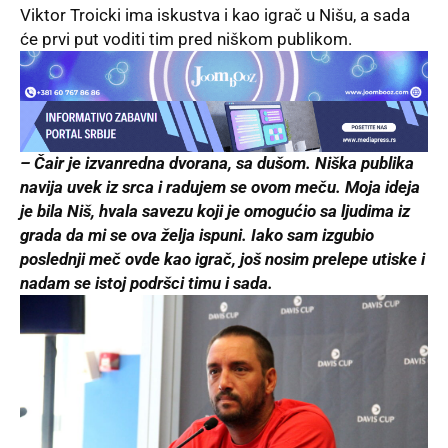
Viktor Troicki ima iskustva i kao igrač u Nišu, a sada
će prvi put voditi tim pred niškom publikom.
– Čair je izvanredna dvorana, sa dušom. Niška publika
navija uvek iz srca i radujem se ovom meču. Moja ideja
je bila Niš, hvala savezu koji je omogućio sa ljudima iz
grada da mi se ova želja ispuni. Iako sam izgubio
poslednji meč ovde kao igrač, još nosim prelepe utiske i
nadam se istoj podršci timu i sada.