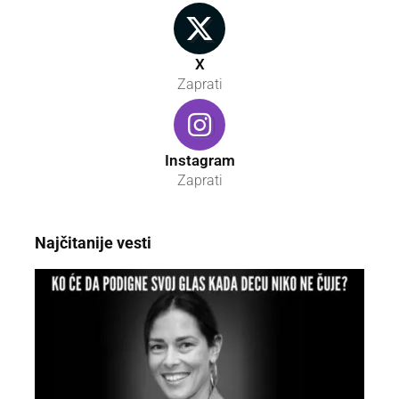
X
Zaprati
Instagram
Zaprati
Najčitanije vesti