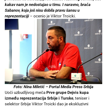
kakav nam je nedostajao u timu. I naravno, braća
Sabanov, koja još nisu dobila pravu šansu u
reprezentaciji
– ocenio je Viktor Troicki.
Foto: Nina Miletić –
Portal Media Press Srbija
Uoči uzbudljivog meča
Prve grupe Dejvis kupa
između reprezentacija Srbije i Turske
, teniser i
selektor Srbije Viktor Troicki dao je ekskluzivni