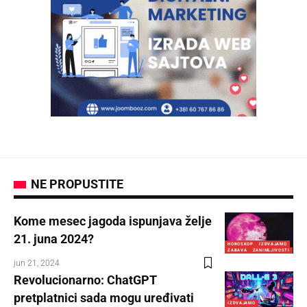
NE PROPUSTITE
Kome mesec jagoda ispunjava želje
21. juna 2024?
HOROSKOP
IZDVAJAMO
ZABAVA
ZANIMLJIVOSTI
jun 21, 2024
Revolucionarno: ChatGPT
pretplatnici sada mogu uređivati
IZDVAJAMO