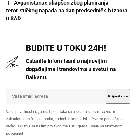
Avganistanac uhapšen zbog planiranja
terorističkog napada na dan predsedničkih izbora
u SAD
BUDITE U TOKU 24H!
Ostanite informisani o najnovijim
događajima I trendovima u svetu i na
Balkanu.
Vaša privatnost i sigurnost podataka su u skladu sa svim važećim
zakonima o zaštiti podataka, podaci se koriste isključivo za poboljšanje
vašeg iskustva sa našim proizvodima i uslugama. Hvala na ukazanom
poverenju!