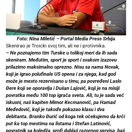
Foto: Nina Miletić –
Portal Media Press Srbija
Skenirao je Troicki svoj tim, ali ne i protivnika.
– Ne poznajemo tim Turske u tolikoj meri da ih sada
skeniram. Međutim, sport je sport i svakom izazovu
prilazimo maksimalno oprezno. Nisu sa nama Novak,
koji je igrao polufinale US opena i za njega, kad god
može je mesto rezervisano u timu, pa povređeni Laslo
Đere koji se oporavlja i Dušan Lajović, koji je na misiji
povratka među 100 top igrača sveta. Ali, tu je sada već
iskusni, naš kapiten Mimor Kecmanović, pa Hamad
Međedović, koji je takođe pokazao klasu i dva
debitanta. Branko Đurić od koga tek očekujemo da krči
put ka top mestima na listama i Stefan Latinović,
povratnik sa koledža, profi dublaš razornog servisa, baš