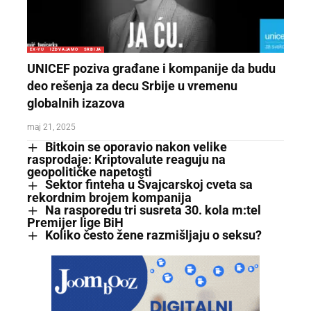
EX-YU
IZDVAJAMO
SRBIJA
UNICEF poziva građane i kompanije da budu
deo rešenja za decu Srbije u vremenu
globalnih izazova
maj 21, 2025
Bitkoin se oporavio nakon velike
rasprodaje: Kriptovalute reaguju na
geopolitičke napetosti
Sektor finteha u Švajcarskoj cveta sa
rekordnim brojem kompanija
Na rasporedu tri susreta 30. kola m:tel
Premijer lige BiH
Koliko često žene razmišljaju o seksu?