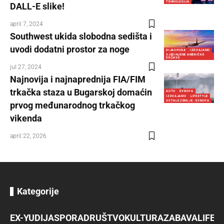
TEHNOLOGIJA
DALL-E slike!
april 7, 2024
Southwest ukida slobodna sedišta i
uvodi dodatni prostor za noge
DIJASPORA
IZDVAJAMO
SJEDINJENE AMERIČKE
DRŽAVE
jul 27, 2024
Najnovija i najnaprednija FIA/FIM
trkačka staza u Bugarskoj domaćin
AUTO
EVROPA
IZDVAJAMO
LIFESTYLE
OSTALE ZEMLJE - EVROPA
prvog međunarodnog trkačkog
vikenda
april 22, 2026
Kategorije
EX-YU
DIJASPORA
DRUŠTVO
KULTURA
ZABAVA
LIFES