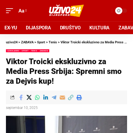
Aa
EX-YU
DIJASPORA
DRUŠTVO
KULTURA
ZABA
uzivo24
>
ZABAVA
>
Sport
>
Tenis
>
Viktor Troicki ekskluzivno za Media Press Srbija: Spremni smo za Dejvis kup!
IZDVAJAMO
SPORT
TENIS
ZABAVA
Viktor Troicki ekskluzivno za
Media Press Srbija: Spremni smo
za Dejvis kup!
septembar 10, 2025