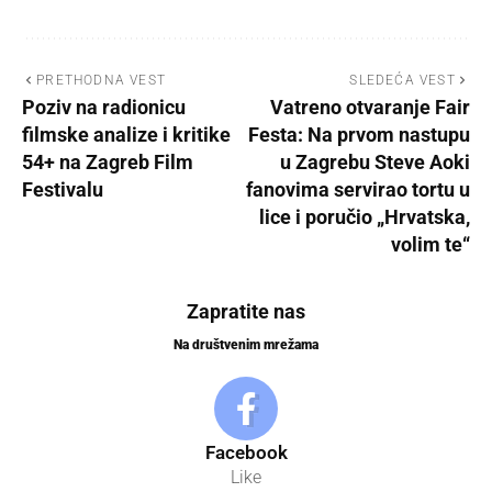
PRETHODNA VEST
SLEDEĆA VEST
Poziv na radionicu
Vatreno otvaranje Fair
filmske analize i kritike
Festa: Na prvom nastupu
54+ na Zagreb Film
u Zagrebu Steve Aoki
Festivalu
fanovima servirao tortu u
lice i poručio „Hrvatska,
volim te“
Zapratite nas
Na društvenim mrežama
Facebook
Like