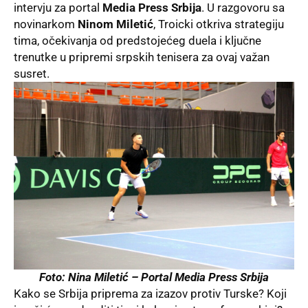
intervju za portal
Media Press Srbija
. U razgovoru sa
novinarkom
Ninom Miletić
, Troicki otkriva strategiju
tima, očekivanja od predstojećeg duela i ključne
trenutke u pripremi srpskih tenisera za ovaj važan
susret.
Foto: Nina Miletić –
Portal Media Press Srbija
Kako se Srbija priprema za izazov protiv Turske? Koji