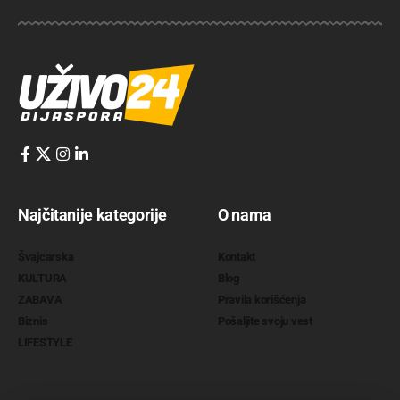
Najčitanije kategorije
O nama
Švajcarska
Kontakt
KULTURA
Blog
ZABAVA
Pravila korišćenja
Biznis
Pošaljite svoju vest
LIFESTYLE