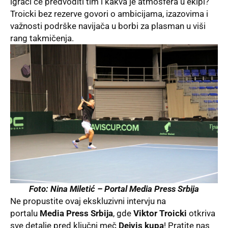
igrači će predvoditi tim i kakva je atmosfera u ekipi?
Troicki bez rezerve govori o ambicijama, izazovima i
važnosti podrške navijača u borbi za plasman u viši
rang takmičenja.
Foto: Nina Miletić –
Portal Media Press Srbija
Ne propustite ovaj ekskluzivni intervju na
portalu
Media Press Srbija
, gde
Viktor Troicki
otkriva
sve detalje pred ključni meč
Dejvis kupa
! Pratite nas