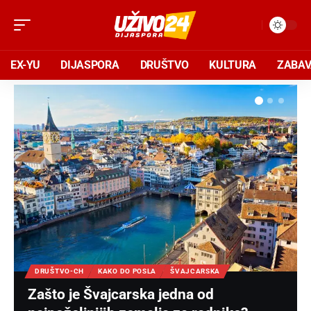
EX-YU
DIJASPORA
DRUŠTVO
KULTURA
ZABA
DRUŠTVO-CH
KAKO DO POSLA
ŠVAJCARSKA
Zašto je Švajcarska jedna od