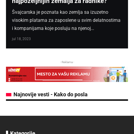
najpoželjnijih zemalja za radnike?
Švajcarska je poznata kao zemlja sa izuzetno
visokim platama za zaposlene u svim delatnostima
i kompanijama koje posluju na njenoj…
jun 2, 2023
jul 18, 2023
jun 7, 2023
jun 2, 2023
jul 18, 2023
- Reklama -
Najnovije vesti - Kako do posla
Kategorije