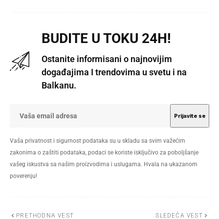
BUDITE U TOKU 24H!
Ostanite informisani o najnovijim
događajima I trendovima u svetu i na
Balkanu.
Vaša privatnost i sigurnost podataka su u skladu sa svim važećim
zakonima o zaštiti podataka, podaci se koriste isključivo za poboljšanje
vašeg iskustva sa našim proizvodima i uslugama. Hvala na ukazanom
poverenju!
PRETHODNA VEST
SLEDEĆA VEST