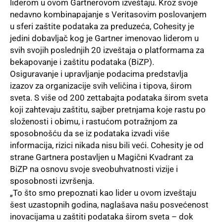
liderom u ovom Gartnerovom izveštaju. Kroz svoje
nedavno kombinapajanje s Veritasovim poslovanjem
u sferi zaštite podataka za preduzeća, Cohesity je
jedini dobavljač kog je Gartner imenovao liderom u
svih svojih poslednjih 20 izveštaja o platformama za
bekapovanje i zaštitu podataka (BiZP).
Osiguravanje i upravljanje
podacima
predstavlja
izazov za organizacije svih veličina i tipova, širom
sveta. S više od 200 zettabajta podataka širom sveta
koji zahtevaju zaštitu, sajber pretnjama koje rastu po
složenosti i obimu, i rastućom potražnjom za
sposobnošću da se iz podataka izvadi više
informacija, rizici nikada nisu bili veći. Cohesity je od
strane Gartnera postavljen u Magični Kvadrant za
BiZP na osnovu svoje sveobuhvatnosti vizije i
sposobnosti izvršenja.
„To što smo prepoznati kao lider u ovom izveštaju
šest uzastopnih godina, naglašava našu posvećenost
inovacijama u zaštiti podataka širom sveta – dok