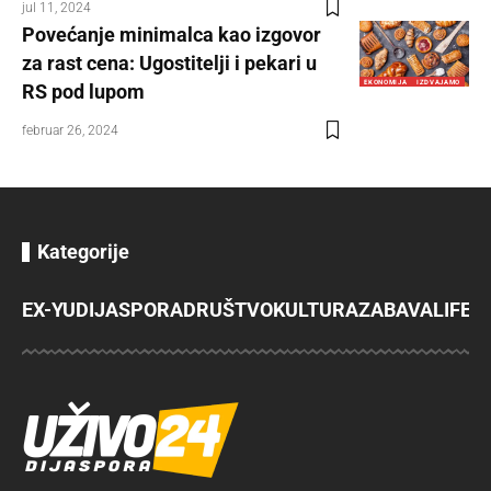
jul 11, 2024
Povećanje minimalca kao izgovor
za rast cena: Ugostitelji i pekari u
EKONOMIJA
IZDVAJAMO
RS pod lupom
februar 26, 2024
Kategorije
EX-YU
DIJASPORA
DRUŠTVO
KULTURA
ZABAVA
LIFES