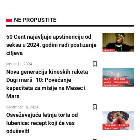
NE PROPUSTITE
50 Cent najavljuje apstinenciju od
seksa u 2024. godini radi postizanje
POZNATI
ciljeva
januar 11, 2024
Nova generacija kineskih raketa
Dugi marš -10: Povećanje
AZIJA
IZDVAJAMO
NAUKA
TEHNOLOGIJA
ZANIMLJIVOSTI
kapaciteta za misije na Mesec i
Mars
decembar 10, 2024
Osvežavajuća letnja torta od
lubenice: recept koji će vas
IZDVAJAMO
RECEPTI
ZDRAV ŽIVOT
oduševiti