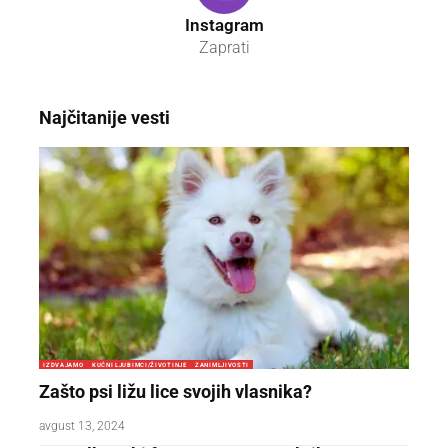
Instagram
Zaprati
Najčitanije vesti
IZDVAJAMO
KUĆNI LJUBIMCI/ŽIVOTINJE
ZANIMLJIVOSTI
Zašto psi ližu lice svojih vlasnika?
avgust 13, 2024