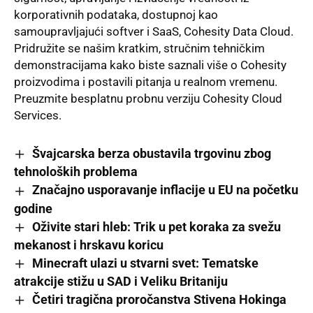
korporativnih podataka, dostupnoj kao
samoupravljajući softver i SaaS,
Cohesity Data Cloud
.
Pridružite se našim
kratkim, stručnim tehničkim
demonstracijama
kako biste saznali više o Cohesity
proizvodima i postavili pitanja u realnom vremenu.
Preuzmite besplatnu probnu verziju
Cohesity Cloud
Services.
Švajcarska berza obustavila trgovinu zbog
tehnoloških problema
Značajno usporavanje inflacije u EU na početku
godine
Oživite stari hleb: Trik u pet koraka za svežu
mekanost i hrskavu koricu
Minecraft ulazi u stvarni svet: Tematske
atrakcije stižu u SAD i Veliku Britaniju
Četiri tragična proročanstva Stivena Hokinga