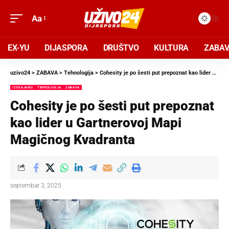
Aa
EX-YU
DIJASPORA
DRUŠTVO
KULTURA
ZABA
uzivo24
>
ZABAVA
>
Tehnologija
>
Cohesity je po šesti put prepoznat kao lider u Gartnerovoj Mapi Magičnog Kvadranta
IZDVAJAMO
TEHNOLOGIJA
ZABAVA
Cohesity je po šesti put prepoznat
kao lider u Gartnerovoj Mapi
Magičnog Kvadranta
septembar 3, 2025