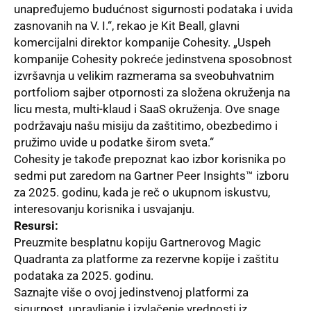
unapređujemo budućnost sigurnosti podataka i uvida
zasnovanih na V. I.“, rekao je Kit Beall, glavni
komercijalni direktor kompanije Cohesity. „Uspeh
kompanije Cohesity pokreće jedinstvena sposobnost
izvršavnja u velikim razmerama sa sveobuhvatnim
portfoliom sajber otpornosti za složena okruženja na
licu mesta, multi-klaud i SaaS okruženja. Ove snage
podržavaju našu misiju da zaštitimo, obezbedimo i
pružimo uvide u podatke širom sveta.“
Cohesity je takođe prepoznat kao izbor korisnika po
sedmi put zaredom na Gartner Peer Insights™ izboru
za 2025. godinu, kada je reč o ukupnom iskustvu,
interesovanju korisnika i usvajanju.
Resursi:
Preuzmite besplatnu kopiju
Gartnerovog Magic
Quadranta za platforme za rezervne kopije i zaštitu
podataka za 2025. godinu.
Saznajte više o ovoj jedinstvenoj platformi za
sigurnost, upravljanje i izvlačenje vrednosti iz