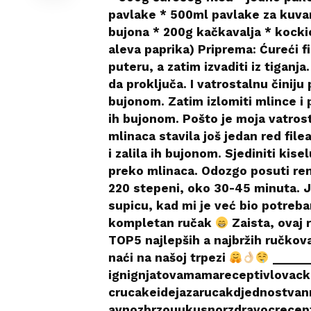
pavlake * 500ml pavlake za kuva
bujona * 200g kačkavalja * kockic
aleva paprika) Priprema: Ćureći fil
puteru, a zatim izvaditi iz tiganja
da proključa. I vatrostalnu činiju 
bujonom. Zatim izlomiti mlince i p
ih bujonom. Pošto je moja vatrost
mlinaca stavila još jedan red file
i zalila ih bujonom. Sjediniti kisel
preko mlinaca. Odozgo posuti ren
220 stepeni, oko 30-45 minuta. J
supicu, kad mi je već bio potreb
kompletan ručak
Zaista, ovaj 
TOP5 najlepših a najbržih ručkova
naći na našoj trpezi
______
ignignjatovamamareceptivlovack
crucakeidejazarucakdjednostvan
avnozbrzouukusnorzdravocrecept