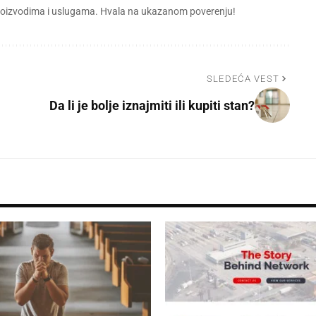
 proizvodima i uslugama. Hvala na ukazanom poverenju!
SLEDEĆA VEST
Da li je bolje iznajmiti ili kupiti stan?