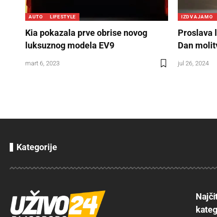
AUTO
LIFESTYLE
IZDVAJAMO
Kia pokazala prve obrise novog
Proslava 
luksuznog modela EV9
Dan molit
mart 6, 2023
jul 26, 2024
Kategorije
Najči
kateg