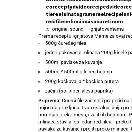
eoreceptydvideorecipedvideorec
tiereelsinstagramereelrecipeisnic
rećifileimlinciincisaćuretinom
♬ original sound – ignjatovamama
Prema receptu
Ignjatove Mame
za ovaj re
500g ćurećeg filea
jedno pakovanje mlinaca 200g kisele p
500ml pavlake za kuvanje
500ml * 500ml pilećeg bujona
200g kačkavalja * kockica putera
začini (so, biber, aleva paprika)
Priprema:
Ćureći file začiniti i propržiri na 
bujon da proključa. I vatrostalnu činiju pre
poredjati preko mesa, i zaliti ih bujonom. 
mlinaca stavila još jedan red filea, i preko 
pavlaku za kuvanje i preliti preko mlinaca