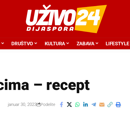
DRUŠTVO
KULTURA
ZABAVA
LIFESTYLE
cima – recept
januar 30, 2023
Podelite