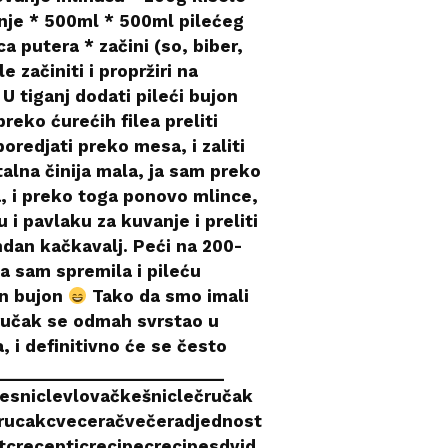
nje * 500ml * 500ml pilećeg
a putera * začini (so, biber,
e začiniti i propržiri na
. U tiganj dodati pileći bujon
preko ćurećih filea preliti
oredjati preko mesa, i zaliti
alna činija mala, ja sam preko
a, i preko toga ponovo mlince,
u i pavlaku za kuvanje i preliti
dan kačkavalj. Peći na 200-
a sam spremila i pileću
an bujon
Tako da smo imali
ručak se odmah svrstao u
, i definitivno će se često
_________________________
esniclevlovačkešniclečručak
rucakcveceračvečeradjednost
crecepticrecipecrecipesdvid