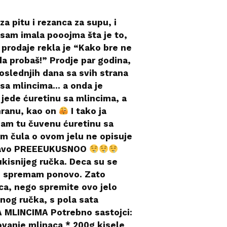
 pitu i rezanca za supu, i
isam imala pooojma šta je to,
 prodaje rekla je “Kako bre ne
da probaš!” Prodje par godina,
slednjih dana sa svih strana
a sa mlincima… a onda je
jede ćuretinu sa mlincima, a
hranu, kao on
I tako ja
bam tu čuvenu ćuretinu sa
am čula o ovom jelu ne opisuje
apravo PREEEUKUSNOO
ukisnijeg ručka. Deca su se
vo spremam ponovo. Zato
ica, nego spremite ovo jelo
nog ručka, s pola sata
MLINCIMA Potrebno sastojci:
ovanje mlinaca * 200g kisele