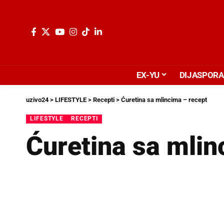
EX-YU
DIJASPORA
uzivo24
>
LIFESTYLE
>
Recepti
>
Ćuretina sa mlincima – recept
LIFESTYLE
RECEPTI
Ćuretina sa mlin