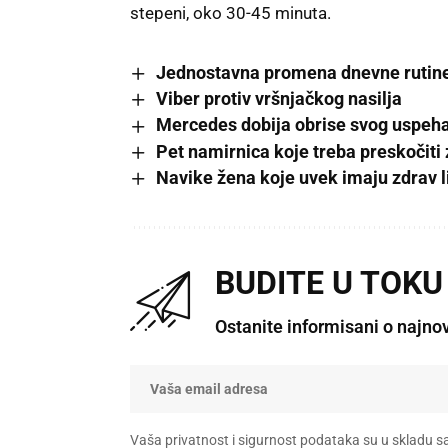
stepeni, oko 30-45 minuta.
Jednostavna promena dnevne rutine
Viber protiv vršnjačkog nasilja
Mercedes dobija obrise svog uspeha: 
Pet namirnica koje treba preskočiti
Navike žena koje uvek imaju zdrav l
BUDITE U TOKU
Ostanite informisani o najno
Vaša privatnost i sigurnost podataka su u skladu s