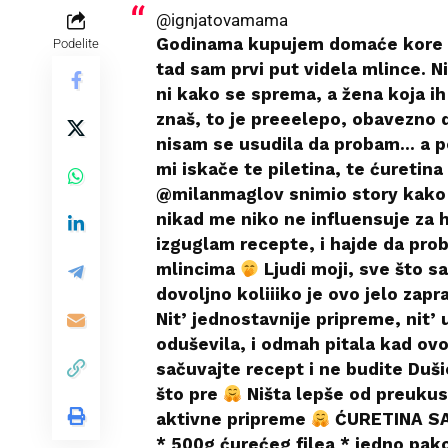
@ignjatovamama
Godinama kupujem domaće kore za
Podelite
tad sam prvi put videla mlince. N
ni kako se sprema, a žena koja ih
znaš, to je preeelepo, obavezno 
nisam se usudila da probam… a po
mi iskače te piletina, te ćuretin
@milanmaglov snimio story kako 
nikad me niko ne influensuje za 
izguglam recepte, i hajde da pro
mlincima
Ljudi moji, sve što s
dovoljno koliiiko je ovo jelo z
Nit’ jednostavnije pripreme, nit’ 
oduševila, i odmah pitala kad o
sačuvajte recept i ne budite Duš
što pre
Ništa lepše od preukus
aktivne pripreme
ĆURETINA SA 
* 500g ćurećeg filea * jedno pak