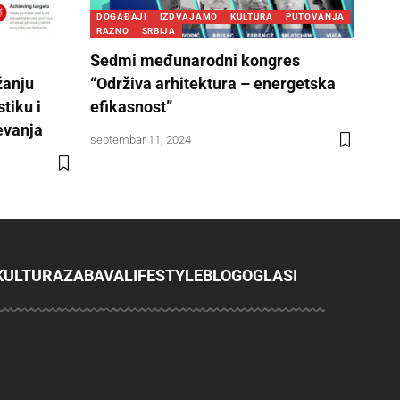
DOGAĐAJI
IZDVAJAMO
KULTURA
PUTOVANJA
RAZNO
SRBIJA
Sedmi međunarodni kongres
žanju
“Održiva arhitektura – energetska
stiku i
efikasnost”
evanja
septembar 11, 2024
KULTURA
ZABAVA
LIFESTYLE
BLOG
OGLASI