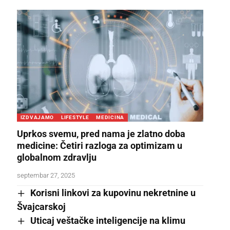
IZDVAJAMO
LIFESTYLE
MEDICINA
Uprkos svemu, pred nama je zlatno doba
medicine: Četiri razloga za optimizam u
globalnom zdravlju
septembar 27, 2025
Korisni linkovi za kupovinu nekretnine u
Švajcarskoj
Uticaj veštačke inteligencije na klimu