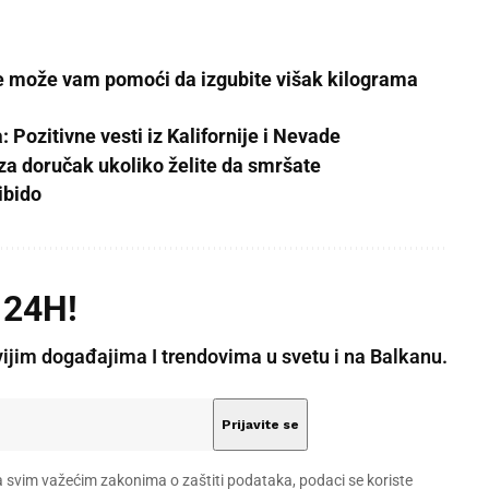
 može vam pomoći da izgubite višak kilograma
Pozitivne vesti iz Kalifornije i Nevade
 za doručak ukoliko želite da smršate
ibido
 24H!
vijim događajima I trendovima u svetu i na Balkanu.
a svim važećim zakonima o zaštiti podataka, podaci se koriste