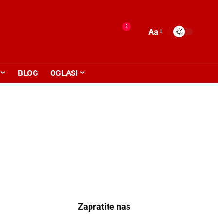
2
Aa
BLOG
OGLASI
Zapratite nas