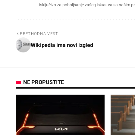
isključivo za poboljšanje vašeg iskustva sa našim
PRETHODNA VEST
Wikipedia ima novi izgled
NE PROPUSTITE