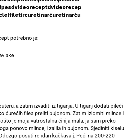
ipesdvideoreceptdvideorecep
lelfiletircuretinarćuretinarću
cept potrebno je:
avlake
puteru, a zatim izvaditi iz tiganja. U tiganj dodati pileći
ko ćurećih filea preliti bujonom. Zatim izlomiti mlince i
Pošto je moja vatrostalna činija mala, ja sam preko
toga ponovo mlince, i zalila ih bujonom. Sjediniti kiselu i
. Odozgo posuti rendan kačkavalj. Peći na 200-220