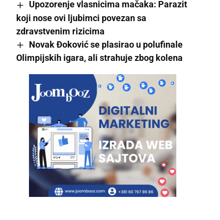
Upozorenje vlasnicima mačaka: Parazit
koji nose ovi ljubimci povezan sa
zdravstvenim rizicima
Novak Đoković se plasirao u polufinale
Olimpijskih igara, ali strahuje zbog kolena