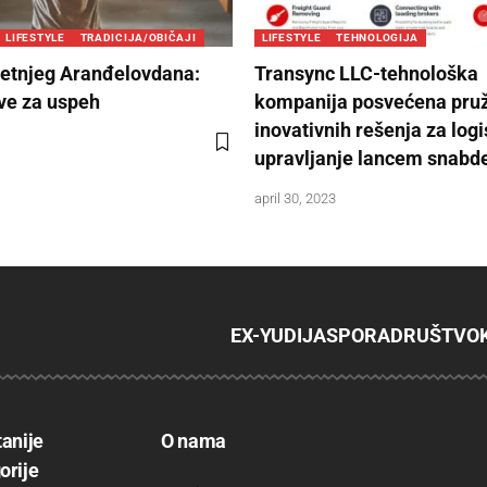
LIFESTYLE
TRADICIJA/OBIČAJI
LIFESTYLE
TEHNOLOGIJA
letnjeg Aranđelovdana:
Transync LLC-tehnološka
ve za uspeh
kompanija posvećena pru
inovativnih rešenja za logi
upravljanje lancem snabd
april 30, 2023
EX-YU
DIJASPORA
DRUŠTVO
tanije
O nama
orije