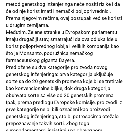
metod genetskog inženjeringa neće nositi rizike i da
će od nje korist imati i nemački poljoprivrednici.
Prema njegovim rečima, ovaj postupak već se koristi
u drugim zemljama.
Međutim, Zelene stranke u Evropskom parlamentu
imaju drugačiji stav, smatrajući da ova odluka ide u
korist poljoprivrednog lobija i velikih kompanija kao
što je Monsanto, podružnica nemačkog
farmaceutskog giganta Bayera.
Predložene su dve kategorije proizvoda novog
genetskog inženjeringa: prva kategorija uključuje
sorte sa do 20 genetskih promena koje bi se tretirale
kao konvencionalne biljke, dok druga kategorija
obuhvata sorte sa više od 20 genetskih promena.
Ipak, prema predlogu Evropske komisije, proizvodi iz
prve kategorije ne bi bili označeni kao proizvodi
genetskog inženjeringa, što bi potrošačima otežalo
prepoznavanje takvih sorti. Zbog toga
europarlamentarci insistiraju na obaveznom