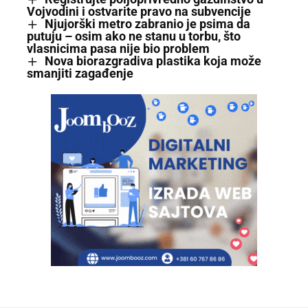
Vojvodini i ostvarite pravo na subvencije
Njujorški metro zabranio je psima da
putuju – osim ako ne stanu u torbu, što
vlasnicima pasa nije bio problem
Nova biorazgradiva plastika koja može
smanjiti zagađenje