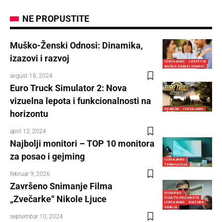
NE PROPUSTITE
Muško-Ženski Odnosi: Dinamika,
izazovi i razvoj
IZDVAJAMO
LIFESTYLE
MUŠKO-ŽENSKI ODNOSI
avgust 18, 2024
Euro Truck Simulator 2: Nova
vizuelna lepota i funkcionalnosti na
GEJMING
IZDVAJAMO
horizontu
april 12, 2024
Najbolji monitori – TOP 10 monitora
za posao i gejming
IZDVAJAMO
TEHNOLOGIJA
februar 9, 2026
Završeno Snimanje Filma
DOGAĐAJI
„Zvečarke“ Nikole Ljuce
FILM/TV/POZORIŠTE
IZDVAJAMO
KULTURA
SRBIJA
septembar 10, 2024