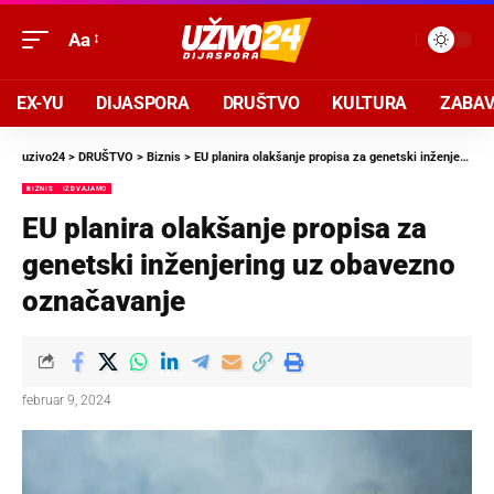
Aa
EX-YU
DIJASPORA
DRUŠTVO
KULTURA
ZABA
uzivo24
>
DRUŠTVO
>
Biznis
>
EU planira olakšanje propisa za genetski inženjering uz obavezno označavanje
BIZNIS
IZDVAJAMO
EU planira olakšanje propisa za
genetski inženjering uz obavezno
označavanje
februar 9, 2024