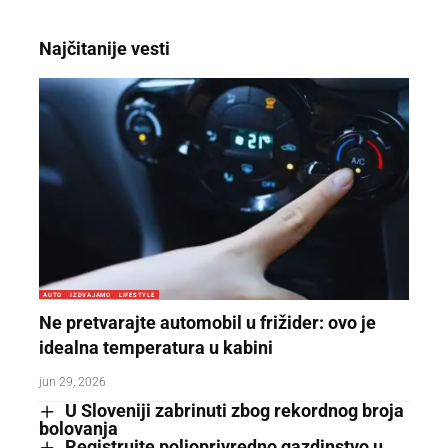
Najčitanije vesti
AUTO
IZDVAJAMO
LIFESTYLE
Ne pretvarajte automobil u frižider: ovo je
idealna temperatura u kabini
jun 29, 2026
U Sloveniji zabrinuti zbog rekordnog broja
bolovanja
Registrujte poljoprivredno gazdinstvo u