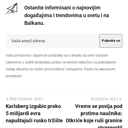
Ostanite informisani o najnovijim
događajima I trendovima u svetu i na
Balkanu.
Vaša privatnost i sigurnost podataka su u skladu sa svim važećim
zakonima o zaštiti podataka, podaci se koriste isključivo za poboljšanje
vašeg iskustva sa našim proizvodima i uslugama. Hvala na ukazanom
poverenju!
PRETHODNA VEST
SLEDEĆA VEST
Karlsberg izgubio preko
Vreme se povija pod
5 milijardi evra
prstima naučnika:
napuštajući rusko tržište
Otkriće koje ruši granice
stvarnosti!