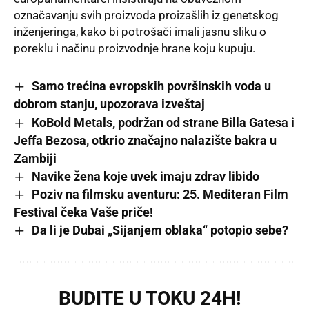
označavanju svih proizvoda proizašlih iz genetskog
inženjeringa, kako bi potrošači imali jasnu sliku o
poreklu i načinu proizvodnje hrane koju kupuju.
Samo trećina evropskih površinskih voda u
dobrom stanju, upozorava izveštaj
KoBold Metals, podržan od strane Billa Gatesa i
Jeffa Bezosa, otkrio značajno nalazište bakra u
Zambiji
Navike žena koje uvek imaju zdrav libido
Poziv na filmsku aventuru: 25. Mediteran Film
Festival čeka Vaše priče!
Da li je Dubai „Sijanjem oblaka“ potopio sebe?
BUDITE U TOKU 24H!