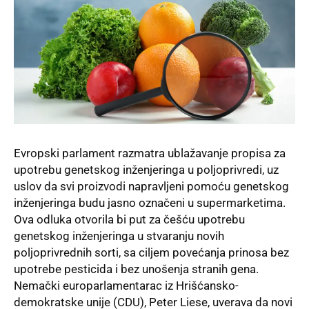
Evropski parlament razmatra ublažavanje propisa za
upotrebu genetskog inženjeringa u poljoprivredi, uz
uslov da svi proizvodi napravljeni pomoću genetskog
inženjeringa budu jasno označeni u supermarketima.
Ova odluka otvorila bi put za češću upotrebu
genetskog inženjeringa u stvaranju novih
poljoprivrednih sorti, sa ciljem povećanja prinosa bez
upotrebe pesticida i bez unošenja stranih gena.
Nemački europarlamentarac iz Hrišćansko-
demokratske unije (CDU), Peter Liese, uverava da novi