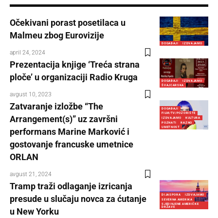
Očekivani porast posetilaca u
Malmeu zbog Eurovizije
DOGAĐAJI
IZDVAJAMO
april 24, 2024
Prezentacija knjige ‘Treća strana
ploče’ u organizaciji Radio Kruga
DOGAĐAJI
IZDVAJAMO
ŠVAJCARSKA
avgust 10, 2023
Zatvaranje izložbe “The
DOGAĐAJI
FILM/TV/POZORIŠTE
Arrangement(s)” uz završni
IZDVAJAMO
KULTURA
POZNATI
RAZNO
UMETNOST
performans Marine Marković i
gostovanje francuske umetnice
ORLAN
avgust 21, 2024
Tramp traži odlaganje izricanja
DIJASPORA
IZDVAJAMO
presude u slučaju novca za ćutanje
SEVERNA AMERIKA
SJEDINJENE AMERIČKE
DRŽAVE
u New Yorku