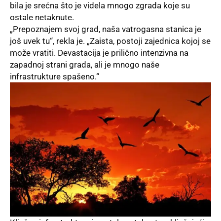
bila je srećna što je videla mnogo zgrada koje su
ostale netaknute.
„Prepoznajem svoj grad, naša vatrogasna stanica je
još uvek tu“, rekla je. „Zaista, postoji
zajednica
kojoj se
može vratiti. Devastacija je prilično intenzivna na
zapadnoj strani grada, ali je mnogo naše
infrastrukture spašeno.“