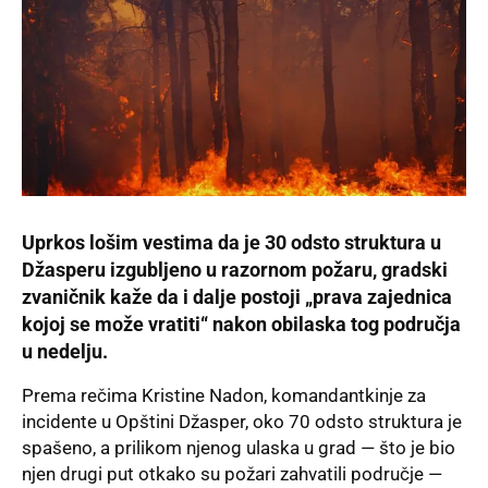
Uprkos lošim vestima da je 30 odsto struktura u
Džasperu izgubljeno u razornom požaru, gradski
zvaničnik kaže da i dalje postoji „prava zajednica
kojoj se može vratiti“ nakon obilaska tog područja
u nedelju.
Prema rečima Kristine Nadon, komandantkinje za
incidente u Opštini Džasper, oko 70 odsto struktura je
spašeno, a prilikom njenog ulaska u grad — što je bio
njen drugi put otkako su požari zahvatili područje —