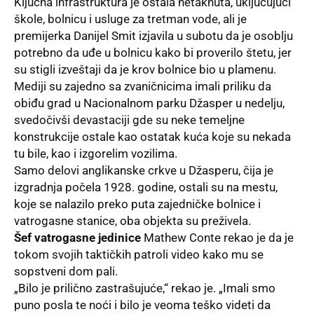
Ključna
infrastruktura
je ostala netaknuta, uključujući
škole, bolnicu i usluge za tretman vode, ali je
premijerka Danijel Smit izjavila u subotu da je osoblju
potrebno da uđe u bolnicu kako bi proverilo štetu, jer
su stigli izveštaji da je krov bolnice bio u plamenu.
Mediji su zajedno sa zvaničnicima imali priliku da
obiđu grad u Nacionalnom parku Džasper u nedelju,
svedočivši devastaciji gde su neke temeljne
konstrukcije ostale kao ostatak kuća koje su nekada
tu bile, kao i izgorelim vozilima.
Samo delovi anglikanske crkve u Džasperu, čija je
izgradnja počela 1928. godine, ostali su na mestu,
koje se nalazilo preko puta zajedničke bolnice i
vatrogasne stanice, oba objekta su preživela.
Šef vatrogasne jedinice
Mathew Conte rekao je da je
tokom svojih taktičkih patroli video kako mu se
sopstveni dom pali.
„Bilo je prilično zastrašujuće,“ rekao je. „Imali smo
puno posla te noći i bilo je veoma teško videti da