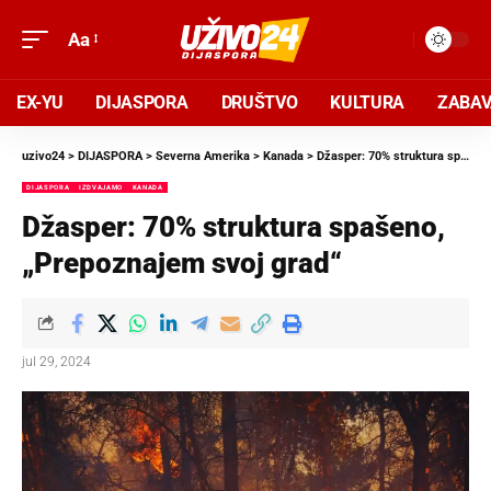
Aa
EX-YU
DIJASPORA
DRUŠTVO
KULTURA
ZABA
uzivo24
>
DIJASPORA
>
Severna Amerika
>
Kanada
>
Džasper: 70% struktura spašeno, „Prepoznajem svoj grad“
DIJASPORA
IZDVAJAMO
KANADA
Džasper: 70% struktura spašeno,
„Prepoznajem svoj grad“
jul 29, 2024