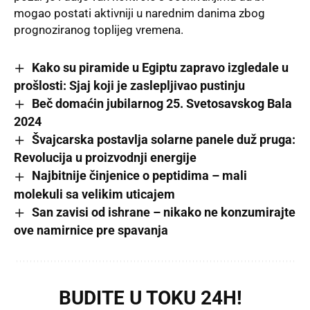
mogao postati aktivniji u narednim danima zbog
prognoziranog toplijeg vremena.
Kako su piramide u Egiptu zapravo izgledale u
prošlosti: Sjaj koji je zaslepljivao pustinju
Beč domaćin jubilarnog 25. Svetosavskog Bala
2024
Švajcarska postavlja solarne panele duž pruga:
Revolucija u proizvodnji energije
Najbitnije činjenice o peptidima – mali
molekuli sa velikim uticajem
San zavisi od ishrane – nikako ne konzumirajte
ove namirnice pre spavanja
BUDITE U TOKU 24H!