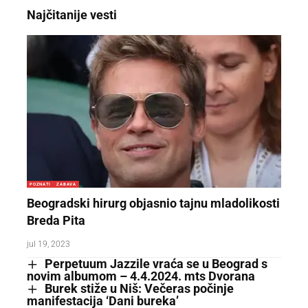
Najčitanije vesti
POZNATI
ZABAVA
Beogradski hirurg objasnio tajnu mladolikosti
Breda Pita
jul 19, 2023
Perpetuum Jazzile vraća se u Beograd s
novim albumom – 4.4.2024. mts Dvorana
Burek stiže u Niš: Večeras počinje
manifestacija ‘Dani bureka’