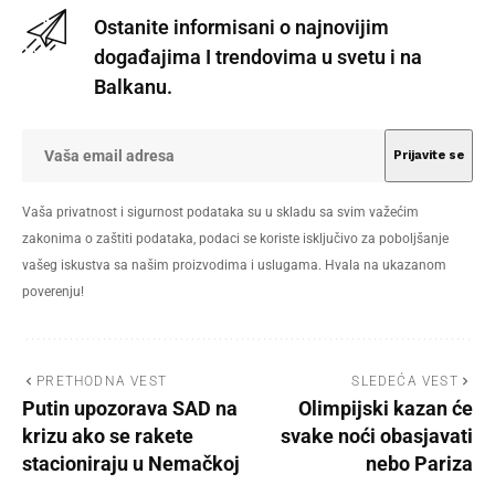
Ostanite informisani o najnovijim
događajima I trendovima u svetu i na
Balkanu.
Vaša privatnost i sigurnost podataka su u skladu sa svim važećim
zakonima o zaštiti podataka, podaci se koriste isključivo za poboljšanje
vašeg iskustva sa našim proizvodima i uslugama. Hvala na ukazanom
poverenju!
PRETHODNA VEST
SLEDEĆA VEST
Putin upozorava SAD na
Olimpijski kazan će
krizu ako se rakete
svake noći obasjavati
stacioniraju u Nemačkoj
nebo Pariza