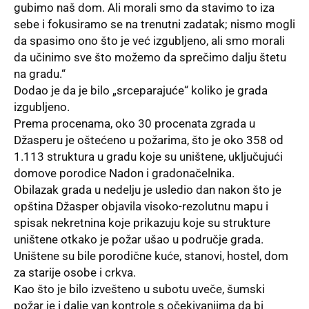
gubimo naš dom. Ali morali smo da stavimo to iza
sebe i fokusiramo se na trenutni zadatak; nismo mogli
da spasimo ono što je već izgubljeno, ali smo morali
da učinimo sve što možemo da sprečimo dalju štetu
na gradu.“
Dodao je da je bilo „srceparajuće“ koliko je grada
izgubljeno.
Prema procenama, oko 30 procenata zgrada u
Džasperu je oštećeno u požarima, što je oko 358 od
1.113 struktura u gradu koje su uništene, uključujući
domove porodice Nadon i gradonačelnika.
Obilazak grada u nedelju je usledio dan nakon što je
opština Džasper objavila visoko-rezolutnu mapu i
spisak nekretnina koje prikazuju koje su strukture
uništene otkako je požar ušao u područje grada.
Uništene su bile porodične kuće, stanovi, hostel, dom
za starije osobe i crkva.
Kao što je bilo izvešteno u subotu uveče, šumski
požar je i dalje van kontrole s očekivanjima da bi