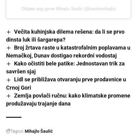
Објава коју дели Mihajlo Saulic (@saulicmihajlo)
Večita kuhinjska dilema rešena: da li se prvo
dinsta luk ili šargarepa?
Broj žrtava raste u katastrofalnim poplavama u
Nemačkoj, Dunav dostigao rekordni vodostaj
Kako očistiti bele patike: Jednostavan trik za
savršen sjaj
Lidl se približava otvaranju prve prodavnice u
Crnoj Gori
Zemlja povlači ručnu: kako klimatske promene
produžavaju trajanje dana
Tagovi:
Mihajlo Šaulić