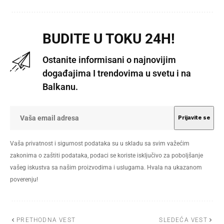
BUDITE U TOKU 24H!
Ostanite informisani o najnovijim
događajima I trendovima u svetu i na
Balkanu.
Vaša privatnost i sigurnost podataka su u skladu sa svim važećim
zakonima o zaštiti podataka, podaci se koriste isključivo za poboljšanje
vašeg iskustva sa našim proizvodima i uslugama. Hvala na ukazanom
poverenju!
PRETHODNA VEST
SLEDEĆA VEST