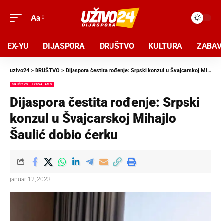
Aa
EX-YU
DIJASPORA
DRUŠTVO
KULTURA
ZABA
uzivo24
>
DRUŠTVO
>
Dijaspora čestita rođenje: Srpski konzul u Švajcarskoj Mihajlo Šaulić dobio ćerku
DRUŠTVO
IZDVAJAMO
Dijaspora čestita rođenje: Srpski
konzul u Švajcarskoj Mihajlo
Šaulić dobio ćerku
januar 12, 2023