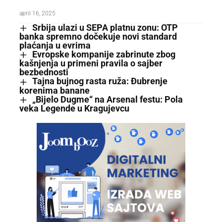
april 16, 2025
Srbija ulazi u SEPA platnu zonu: OTP
banka spremno dočekuje novi standard
plaćanja u evrima
Evropske kompanije zabrinute zbog
kašnjenja u primeni pravila o sajber
bezbednosti
Tajna bujnog rasta ruža: Đubrenje
korenima banane
„Bijelo Dugme“ na Arsenal festu: Pola
veka Legende u Kragujevcu