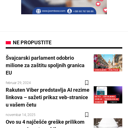
NE PROPUSTITE
Švajcarski parlament odobrio
milione za zaštitu spoljnih granica
IZDVAJAMO
POLITIKA
EU
februar 29, 2024
Rakuten Viber predstavlja AI rezime
linkova – sažeti prikaz veb-stranice
EX-YU
IZDVAJAMO
SRBIJA
TEHNOLOGIJA
ZABAVA
u vašem četu
novembar 14, 2025
Ovo su 4 najčešće greške prilikom