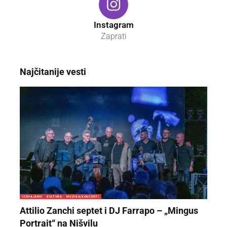
Instagram
Zaprati
Najčitanije vesti
IZDVAJAMO
KULTURA
MUZIKA/KONCERTI
Attilio Zanchi septet i DJ Farrapo – „Mingus
Portrait“ na Nišvilu