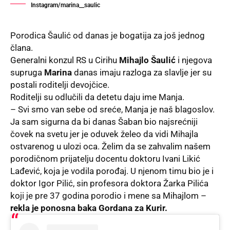
Instagram/marina__saulic
Porodica Šaulić od danas je bogatija za još jednog
člana.
Generalni konzul
RS u Cirihu
Mihajlo Šaulić
i njegova
supruga
Marina
danas imaju razloga za slavlje jer su
postali roditelji devojčice.
Roditelji su odlučili da detetu daju ime Manja.
– Svi smo van sebe od sreće, Manja je naš blagoslov.
Ja sam sigurna da bi danas Šaban bio najsrećniji
čovek na svetu jer je oduvek želeo da vidi Mihajla
ostvarenog u ulozi oca. Želim da se zahvalim našem
porodičnom prijatelju docentu doktoru Ivani Likić
Lađević, koja je vodila porođaj. U njenom timu bio je i
doktor Igor Pilić, sin profesora doktora Žarka Pilića
koji je pre 37 godina porodio i mene sa Mihajlom –
rekla
je ponosna baka Gordana za Kurir.