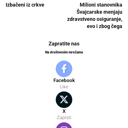
Izbačeni iz crkve
Milioni stanovnika
Švajcarske menjaju
zdravstveno osiguranje,
evo i zbog čega
Zapratite nas
Na društvenim mrežama
Facebook
Like
X
Zaprati