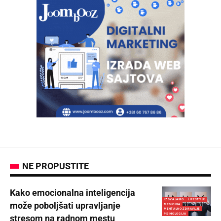
NE PROPUSTITE
Kako emocionalna inteligencija
IZDVAJAMO
LIFESTYLE
može poboljšati upravljanje
MEDICINA
MENTALNO ZDRAVLJE
PSIHOLOGIJA
stresom na radnom mestu