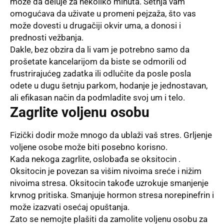
može da deluje za nekoliko minuta. Šetnja vam
omogućava da uživate u promeni pejzaža, što vas
može dovesti u drugačiji okvir uma, a donosi i
prednosti vežbanja.
Dakle, bez obzira da li vam je potrebno samo da
prošetate kancelarijom da biste se odmorili od
frustrirajućeg zadatka ili odlučite da posle posla
odete u dugu šetnju parkom, hodanje je jednostavan,
ali efikasan način da podmladite svoj um i telo.
Zagrlite voljenu osobu
Fizički dodir može mnogo da ublaži vaš stres. Grljenje
voljene osobe može biti posebno korisno.
Kada nekoga zagrlite, oslobađa se oksitocin .
Oksitocin je povezan sa višim nivoima sreće i nižim
nivoima stresa. Oksitocin takođe uzrokuje smanjenje
krvnog pritiska. Smanjuje hormon stresa norepinefrin i
može izazvati osećaj opuštanja.
Zato se nemojte plašiti da zamolite voljenu osobu za