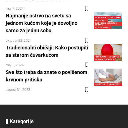
maj 7, 2024
Najmanje ostrvo na svetu sa
DIJASPORA
IZDVAJAMO
PUTOVANJA
jednom kućom koje je dovoljno
SJEDINJENE AMERIČKE
DRŽAVE
ZANIMLJIVOSTI
samo za jednu sobu
oktobar 22, 2024
Tradicionalni običaji: Kako postupiti
sa starom čuvarkućom
IZDVAJAMO
LIFESTYLE
TRADICIJA/OBIČAJI
maj 3, 2024
Sve što treba da znate o povišenom
krvnom pritisku
LIFESTYLE
ZDRAV ŽIVOT
avgust 31, 2023
Kategorije