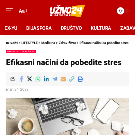
Aa
EX-YU
DIJASPORA
DRUŠTVO
KULTURA
ZABA
uzivo24
>
LIFESTYLE
>
Medicina
>
Zdrav život
>
Efikasni načini da pobedite stres
LIFESTYLE
ZDRAV ŽIVOT
Efikasni načini da pobedite stres
mart 24, 2023