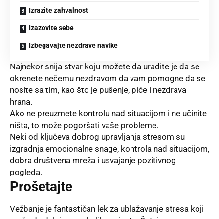
Izrazite zahvalnost
Izazovite sebe
Izbegavajte nezdrave navike
Najnekorisnija
stvar koju možete da uradite je da se
okrenete nečemu nezdravom da vam pomogne da se
nosite sa tim, kao što je pušenje, piće i nezdrava
hrana.
Ako ne preuzmete kontrolu nad situacijom i ne učinite
ništa, to može pogoršati vaše probleme.
Neki od ključeva dobrog upravljanja stresom su
izgradnja emocionalne snage, kontrola nad situacijom,
dobra društvena mreža i usvajanje pozitivnog
pogleda.
Prošetajte
Vežbanje
je fantastičan lek za ublažavanje stresa koji