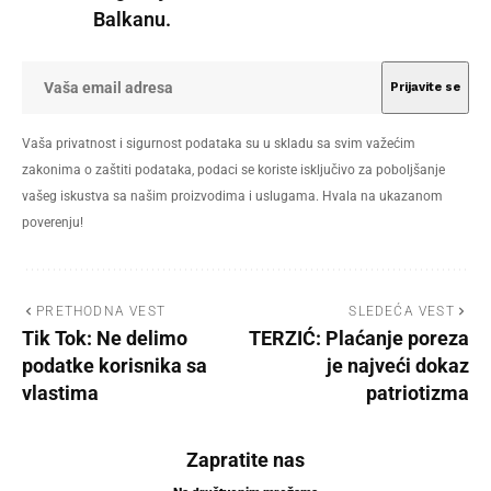
Balkanu.
Vaša privatnost i sigurnost podataka su u skladu sa svim važećim
zakonima o zaštiti podataka, podaci se koriste isključivo za poboljšanje
vašeg iskustva sa našim proizvodima i uslugama. Hvala na ukazanom
poverenju!
PRETHODNA VEST
SLEDEĆA VEST
Tik Tok: Ne delimo
TERZIĆ: Plaćanje poreza
podatke korisnika sa
je najveći dokaz
vlastima
patriotizma
Zapratite nas