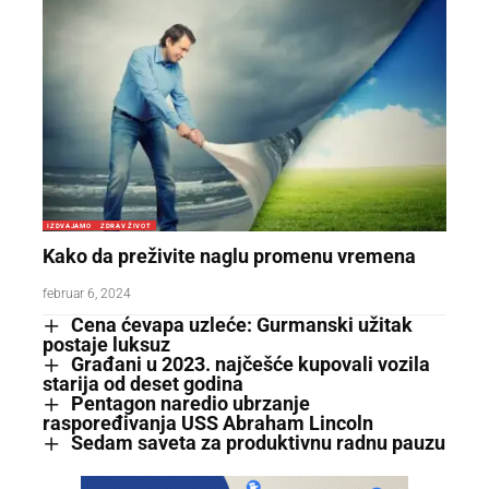
IZDVAJAMO
ZDRAV ŽIVOT
Kako da preživite naglu promenu vremena
februar 6, 2024
Cena ćevapa uzleće: Gurmanski užitak
postaje luksuz
Građani u 2023. najčešće kupovali vozila
starija od deset godina
Pentagon naredio ubrzanje
raspoređivanja USS Abraham Lincoln
Sedam saveta za produktivnu radnu pauzu