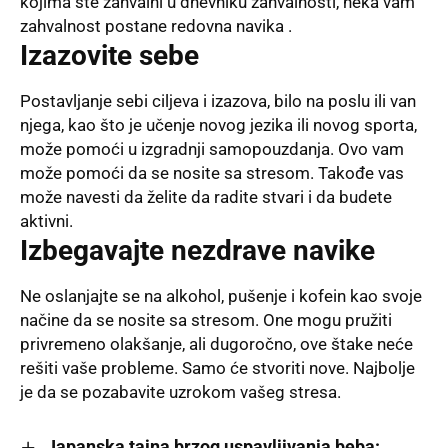
kojima ste zahvalni u dnevniku zahvalnosti, neka vam
zahvalnost postane redovna navika .
Izazovite sebe
Postavljanje sebi ciljeva i izazova, bilo na poslu ili van
njega, kao što je učenje novog jezika ili novog sporta,
može pomoći u izgradnji samopouzdanja. Ovo vam
može pomoći da se nosite sa stresom. Takođe vas
može navesti da želite da radite stvari i da budete
aktivni.
Izbegavajte nezdrave navike
Ne oslanjajte se na alkohol, pušenje i kofein kao svoje
načine da se nosite sa stresom. One mogu pružiti
privremeno olakšanje, ali dugoročno, ove štake neće
rešiti vaše probleme. Samo će stvoriti nove. Najbolje
je da se pozabavite uzrokom vašeg stresa.
Japanska tajna brzog uspavljivanja beba: