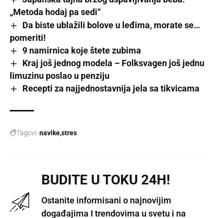
„Metoda hodaj pa sedi“
Da biste ublažili bolove u leđima, morate se…
pomeriti!
9 namirnica koje štete zubima
Kraj još jednog modela – Folksvagen još jednu
limuzinu poslao u penziju
Recepti za najjednostavnija jela sa tikvicama
Tagovi:
navike
stres
BUDITE U TOKU 24H!
Ostanite informisani o najnovijim
događajima I trendovima u svetu i na