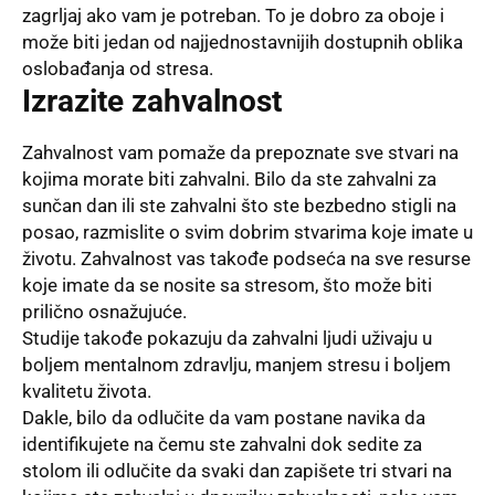
zagrljaj ako vam je potreban. To je dobro za oboje i
može biti jedan od najjednostavnijih dostupnih oblika
oslobađanja od stresa.
Izrazite zahvalnost
Zahvalnost vam pomaže da prepoznate sve stvari na
kojima morate biti zahvalni. Bilo da ste zahvalni za
sunčan dan ili ste zahvalni što ste bezbedno stigli na
posao, razmislite o svim dobrim stvarima koje imate u
životu. Zahvalnost vas takođe podseća na sve resurse
koje imate da se nosite sa stresom, što može biti
prilično osnažujuće.
Studije takođe pokazuju da zahvalni ljudi uživaju u
boljem mentalnom zdravlju, manjem stresu i boljem
kvalitetu života.
Dakle, bilo da odlučite da vam postane navika da
identifikujete na čemu ste zahvalni dok sedite za
stolom ili odlučite da svaki dan zapišete tri stvari na