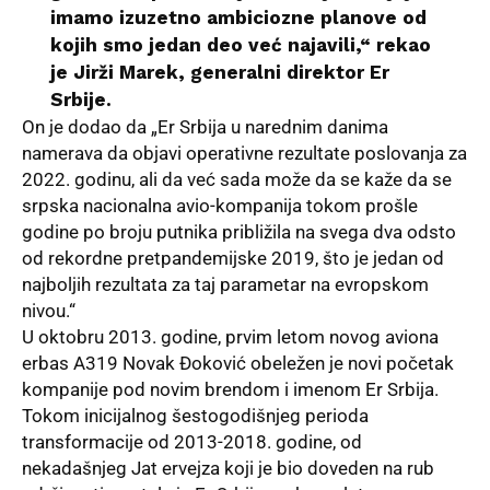
imamo izuzetno ambiciozne planove od
kojih smo jedan deo već najavili,“ rekao
je Jirži Marek, generalni direktor Er
Srbije.
On je dodao da „Er Srbija u narednim danima
namerava da objavi operativne rezultate poslovanja za
2022. godinu, ali da već sada može da se kaže da se
srpska nacionalna avio-kompanija tokom prošle
godine po broju putnika približila na svega dva odsto
od rekordne pretpandemijske 2019, što je jedan od
najboljih rezultata za taj parametar na evropskom
nivou.“
U oktobru 2013. godine, prvim letom novog aviona
erbas A319 Novak Đoković obeležen je novi početak
kompanije pod novim brendom i imenom Er Srbija.
Tokom inicijalnog šestogodišnjeg perioda
transformacije od 2013-2018. godine, od
nekadašnjeg Jat ervejza koji je bio doveden na rub