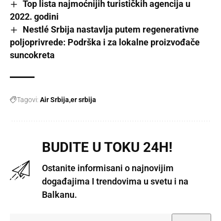
Top lista najmoćnijih turističkih agencija u
2022. godini
Nestlé Srbija nastavlja putem regenerativne
poljoprivrede: Podrška i za lokalne proizvođače
suncokreta
Tagovi:
Air Srbija
er srbija
BUDITE U TOKU 24H!
Ostanite informisani o najnovijim
događajima I trendovima u svetu i na
Balkanu.