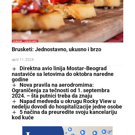
ISHRANA
IZDVAJAMO
Brusketi: Jednostavno, ukusno i brzo
april 11, 2024
Direktna avio linija Mostar-Beograd
nastaviće sa letovima do oktobra naredne
godine
Nova pravila na aerodromima:
Ograničenja za tečnosti od 1. septembra
2024. – šta putnici treba da znaju
Napad medveda u okrugu Rocky View u
nedelju dovodi do hospitalizacije jedne osobe
5 načina da preuredite svoju kancelariju
kod kuće