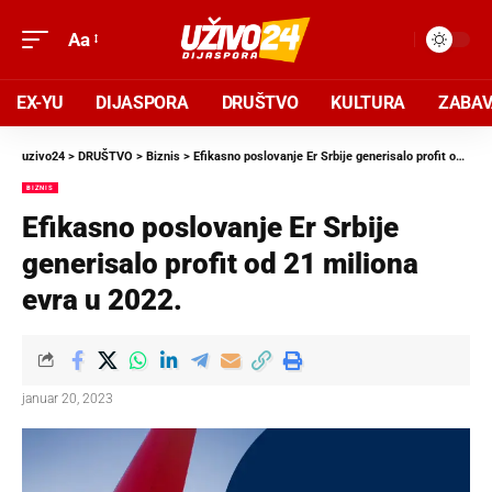
Aa
EX-YU
DIJASPORA
DRUŠTVO
KULTURA
ZABA
uzivo24
>
DRUŠTVO
>
Biznis
>
Efikasno poslovanje Er Srbije generisalo profit od 21 miliona evra u 2022.
BIZNIS
Efikasno poslovanje Er Srbije
generisalo profit od 21 miliona
evra u 2022.
januar 20, 2023