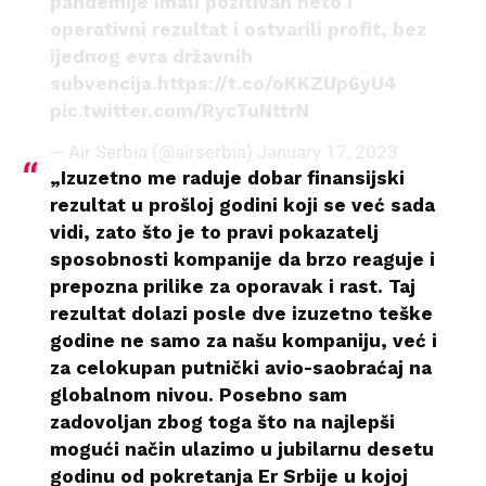
pandemije imali pozitivan neto i
operativni rezultat i ostvarili profit, bez
ijednog evra državnih
subvencija.
https://t.co/oKKZUp6yU4
pic.twitter.com/RycTuNttrN
— Air Serbia (@airserbia)
January 17, 2023
„Izuzetno me raduje dobar finansijski
rezultat u prošloj godini koji se već sada
vidi, zato što je to pravi pokazatelj
sposobnosti kompanije da brzo reaguje i
prepozna prilike za oporavak i rast. Taj
rezultat dolazi posle dve izuzetno teške
godine ne samo za našu kompaniju, već i
za celokupan putnički avio-saobraćaj na
globalnom nivou. Posebno sam
zadovoljan zbog toga što na najlepši
mogući način ulazimo u jubilarnu desetu
godinu od pokretanja Er Srbije u kojoj