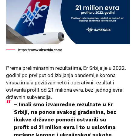
https://www.airserbia.com/
Prema preliminarnim rezultatima,
Er Srbija
je u 2022.
godini po prvi put od izbijanja pandemije korona
virusa imala pozitivan neto i operativni rezultat i
ostvarila profit od 21 miliona evra, bez ijednog evra
državnih subvencija.
– Imali smo izvanredne rezultate u Er
Srbiji, na ponos svakog građanina, bez
ikakve državne pomoći ostvarili su
profit od 21 milion evra i to u uslovima
mešane korone i ukrajinskog sukoba,