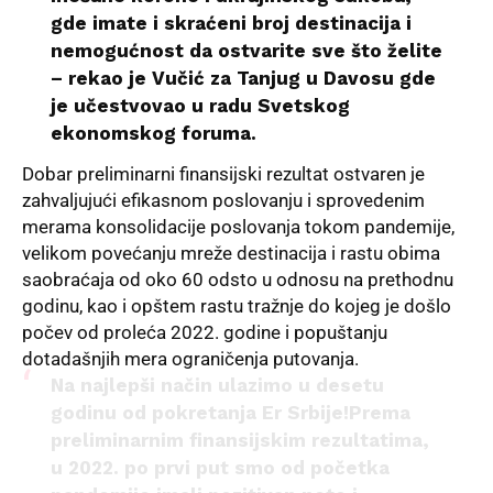
gde imate i skraćeni broj destinacija i
nemogućnost da ostvarite sve što želite
– rekao je Vučić za Tanjug u Davosu gde
je učestvovao u radu Svetskog
ekonomskog foruma.
Dobar preliminarni finansijski
rezultat ostvaren je
zahvaljujući efikasnom poslovanju i sprovedenim
merama konsolidacije poslovanja tokom pandemije,
velikom povećanju mreže destinacija i rastu obima
saobraćaja od oko 60 odsto u odnosu na prethodnu
godinu, kao i opštem rastu tražnje do kojeg je došlo
počev od proleća 2022. godine i popuštanju
dotadašnjih mera ograničenja putovanja.
Na najlepši način ulazimo u desetu
godinu od pokretanja Er Srbije!Prema
preliminarnim finansijskim rezultatima,
u 2022. po prvi put smo od početka