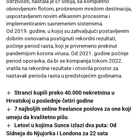
održivosti, nastala je Er Srbija, sa kompletno
obnovljenom flotom, proširenom mrežom destinacija,
uspostavljenim novim efikasnim procesima i
implementiranim savremenim sistemima.
Od 2019. godine, u kojoj su zahvaljujući postavljenim
dobrim osnovama postignuti rekordni rezultati,
počinje period rasta, koji je privremeno prekinut
pandemijom korona virusa. Od 2021. godine počinje
period oporavka, da bi se kompanija tokom 2022.
vratila na rekordne rezultate i otvorila prostor za
nastavak perioda rasta u predstojećim godinama.
Stranci kupili preko 40.000 nekretnina u
Hrvatskoj u poslednje četiri godine
7 najboljih online freelance poslova za one koji
umeju da kvalitetno pišu
Letovi u kojima Sunce izlazi dva puta: Od
Sidneja do Njujorka i Londona za 22 sata