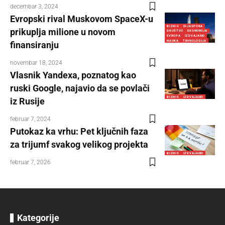
decembar 3, 2024
Evropski rival Muskovom SpaceX-u
BIZNIS
DIJASPORA
prikuplja milione u novom
DRUŠTVO
EKONOMIJA
EVROPA
IZDVAJAMO
NAUKA
TEHNOLOGIJA
finansiranju
novembar 18, 2024
Vlasnik Yandexa, poznatog kao
ruski Google, najavio da se povlači
BIZNIS
IZDVAJAMO
iz Rusije
februar 7, 2024
Putokaz ka vrhu: Pet ključnih faza
za trijumf svakog velikog projekta
BIZNIS
IZDVAJAMO
februar 7, 2026
Kategorije