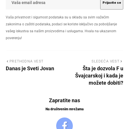
Vaša privatnost i sigurnost podataka su u skladu sa svim važećim
zakonima o zaštiti podataka, podaci se koriste isključivo za poboljšanje
vašeg iskustva sa našim proizvodima i uslugama. Hvala na ukazanom
poverenju!
PRETHODNA VEST
SLEDEĆA VEST
Danas je Sveti Jovan
Šta je dozvola F u
Švajcarskoj i kada je
možete dobiti?
Zapratite nas
Na društvenim mrežama