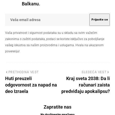
Balkanu.
Vaša privatnost i sigurnost podataka su u skladu sa svim važećim
zakonima o zaštiti podataka, podaci se koriste isključivo za poboljšanje
vašeg iskustva sa našim proizvodima i uslugama. Hvala na ukazanom
poverenju!
PRETHODNA VEST
SLEDEĆA VEST
Huti preuzeli
Kraj sveta 2038: Da li
odgovornost za napad na
računari zaista
deo Izraela
predviđaju apokalipsu?
Zapratite nas
Na društvenim mrežama