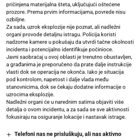
pričinjena materijalna šteta, uključujući oštećene
prozore. Prema prvim informacijama, povrede nisu
ozbiljne.
Za sada, uzrok eksplozije nije poznat, ali nadležni
organi provode detaljnu istragu. Policija koristi
nadzorne kamere u pokušaju da utvrdi tačne okolnosti
incidenta i potencijalno identifikuje počinioce.
Javni saobraćaj u ovoj oblasti je trenutno obustavljen,
a građanima je preporučeno da prate dalje instrukcije
vlasti dok se operacija ne okonča. Iako je situacija
pod kontrolom, napetost i dalje vlada među
stanovnicima, dok se čekaju dodatne informacije o
uzrocima eksplozije.
Nadležni organi će u narednim satima objaviti više
detalja o ovom incidentu, a za sada se sve aktivnosti
fokusiraju na osiguranje lokacije i nastavak istrage.
Telefoni nas ne prisluškuju, ali nas aktivno