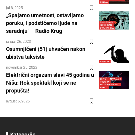
SRBIJA
jul 8, 2025
„Spajamo umetnost, ostavljamo
poruku, i podstičemo ljude na
DRUŠTVO-CH
IZDVAJAMO
ŠVAJCARSKA
saradnju“ – Radio Krug
januar 26, 2023
Osumnjičeni (51) uhvaćen nakon
ubistva taksiste
HRONIKA
novembar 25, 2022
Električni orgazam slavi 45 godina u
EX-YU
IZDVAJAMO
Nišu: Rok spektakl koji se ne
KULTURA
MUZIKA/KONCERTI
SRBIJA
propušta!
avgust 6, 2025
Kategorije