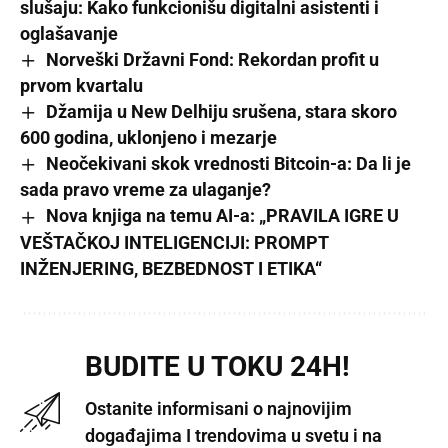
slušaju: Kako funkcionišu digitalni asistenti i
oglašavanje
Norveški Državni Fond: Rekordan profit u
prvom kvartalu
Džamija u New Delhiju srušena, stara skoro
600 godina, uklonjeno i mezarje
Neočekivani skok vrednosti Bitcoin-a: Da li je
sada pravo vreme za ulaganje?
Nova knjiga na temu AI-a: „PRAVILA IGRE U
VEŠTAČKOJ INTELIGENCIJI: PROMPT
INŽENJERING, BEZBEDNOST I ETIKA“
BUDITE U TOKU 24H!
Ostanite informisani o najnovijim
događajima I trendovima u svetu i na