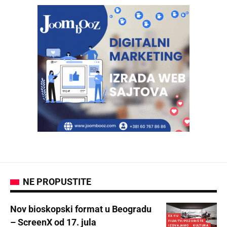
NE PROPUSTITE
Nov bioskopski format u Beogradu
EX-YU
– ScreenX od 17. jula
FILM/TV/POZORIŠTE
IZDVAJAMO
KULTURA