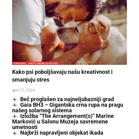
IZDVAJAMO
KUĆNI LJUBIMCI/ŽIVOTINJE
Kako psi poboljšavaju našu kreativnost i
smanjuju stres
april 21, 2024
Beč proglašen za najneljubazniji grad
Gaia BH3 – Gigantska crna rupa na pragu
našeg solarnog sistema
Izložba “The Arrangement(s)” Marine
Marković u Salonu Muzeja savremene
umetnosti
Najbrži napravljeni objekat ikada