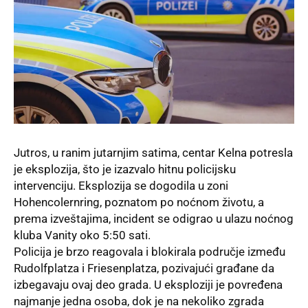
Jutros, u ranim jutarnjim satima, centar Kelna potresla
je eksplozija, što je izazvalo hitnu policijsku
intervenciju. Eksplozija se dogodila u zoni
Hohencolernring, poznatom po noćnom životu, a
prema izveštajima, incident se odigrao u ulazu noćnog
kluba Vanity oko 5:50 sati.
Policija
je brzo reagovala i blokirala područje između
Rudolfplatza i Friesenplatza, pozivajući građane da
izbegavaju ovaj deo grada. U eksploziji je povređena
najmanje jedna osoba, dok je na nekoliko zgrada