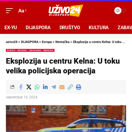
Aa
EX-YU
DIJASPORA
DRUŠTVO
KULTURA
ZABA
uzivo24
>
DIJASPORA
>
Evropa
>
Nemačka
>
Eksplozija u centru Kelna: U toku velika policijska operacija
EVROPA
HRONIKA
IZDVAJAMO
NEMAČKA
Eksplozija u centru Kelna: U toku
velika policijska operacija
septembar 16, 2024