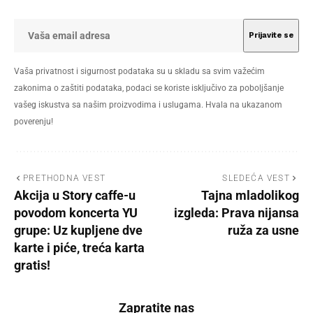
Vaša privatnost i sigurnost podataka su u skladu sa svim važećim
zakonima o zaštiti podataka, podaci se koriste isključivo za poboljšanje
vašeg iskustva sa našim proizvodima i uslugama. Hvala na ukazanom
poverenju!
PRETHODNA VEST
SLEDEĆA VEST
Akcija u Story caffe-u
Tajna mladolikog
povodom koncerta YU
izgleda: Prava nijansa
grupe: Uz kupljene dve
ruža za usne
karte i piće, treća karta
gratis!
Zapratite nas