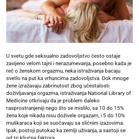
U svetu gde seksualno zadovoljstvo često ostaje
zavijeno velom tajni i nerazumevanja, posebno kada je
reč o ženskom orgazmu, neka istraživanja bacaju
svetlo na put ka vrhuncima zadovoljstva. Dok mnoge
žene izražavaju zabrinutost zbog učestalosti
doživljavanja orgazma, istraživanja National Library of
Medicine otkrivaju da je problem daleko
rasprostranjeniji nego što se mislilo, sa 10 do 15%
žena koje nikada nisu doživele orgazam, i 5 do 10%
muškaraca koji se suočavaju sa sličnim izazovima.
Ipak, postoji putokaz ka zemlji uživanja, a sastoji se
od tri ključna faktora.