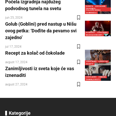
Počela izgradnja najdužeg
EVROPA
IZDVAJAMO
podvodnog tunela na svetu
PRIVREDA I
POLJOPRIVREDA
SAOBRAĆAJ
jun 25, 2024
Golub (Goblini) pred nastup u Nišu
ovog petka: ‘Dođite da pevamo svi
DOGAĐAJI
IZDVAJAMO
MUZIKA/KONCERTI
zajedno’
jul 17, 2024
Recept za kolač od čokolade
avgust 17, 2024
IZDVAJAMO
LIFESTYLE
RECEPTI
Zanimljivosti iz sveta koje će vas
iznenaditi
IZDVAJAMO
ZABAVA
ZANIMLJIVOSTI
avgust 27, 2024
Kategorije