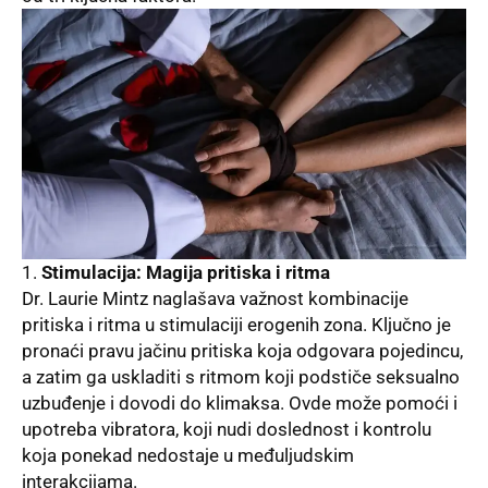
Stimulacija: Magija pritiska i ritma
Dr. Laurie Mintz naglašava važnost kombinacije
pritiska i ritma u stimulaciji erogenih zona. Ključno je
pronaći pravu jačinu pritiska koja odgovara pojedincu,
a zatim ga uskladiti s ritmom koji podstiče seksualno
uzbuđenje i dovodi do klimaksa. Ovde može pomoći i
upotreba vibratora, koji nudi doslednost i kontrolu
koja ponekad nedostaje u međuljudskim
interakcijama.