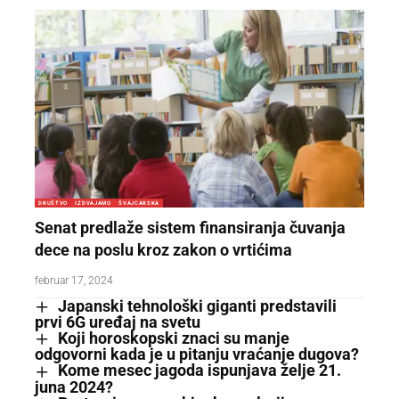
DRUŠTVO
IZDVAJAMO
ŠVAJCARSKA
Senat predlaže sistem finansiranja čuvanja
dece na poslu kroz zakon o vrtićima
februar 17, 2024
Japanski tehnološki giganti predstavili
prvi 6G uređaj na svetu
Koji horoskopski znaci su manje
odgovorni kada je u pitanju vraćanje dugova?
Kome mesec jagoda ispunjava želje 21.
juna 2024?