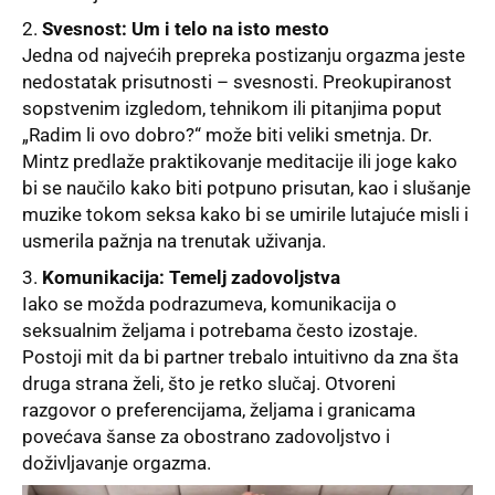
Svesnost: Um i telo na isto mesto
Jedna od najvećih prepreka postizanju orgazma jeste
nedostatak prisutnosti – svesnosti. Preokupiranost
sopstvenim izgledom, tehnikom ili pitanjima poput
„Radim li ovo dobro?“ može biti veliki smetnja. Dr.
Mintz predlaže praktikovanje meditacije ili joge kako
bi se naučilo kako biti potpuno prisutan, kao i slušanje
muzike tokom seksa kako bi se umirile lutajuće misli i
usmerila pažnja na trenutak uživanja.
Komunikacija: Temelj zadovoljstva
Iako se možda podrazumeva, komunikacija o
seksualnim željama i potrebama često izostaje.
Postoji mit da bi partner trebalo intuitivno da zna šta
druga strana želi, što je retko slučaj. Otvoreni
razgovor o preferencijama, željama i granicama
povećava šanse za obostrano zadovoljstvo i
doživljavanje orgazma.