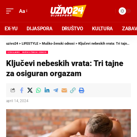
Aa
EX-YU
DIJASPORA
DRUŠTVO
KULTURA
ZABA
uzivo24
>
LIFESTYLE
>
Muško-ženski odnosi
>
Ključevi nebeskih vrata: Tri tajne za osiguran orgazam
IZDVAJAMO
MUŠKO-ŽENSKI ODNOSI
Ključevi nebeskih vrata: Tri tajne
za osiguran orgazam
april 14, 2024