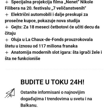
Specijalna projekcija filma „Nenet“ Nikole
Filibera na 20. festivalu „7 veličanstvenih“
Električni automobili i dalje preskupi za
prosečne kupce, pokazuje nova studija
Gejts: Za 18 meseci četbotovi će učiti decu da
čitaju
Oluja u La Chaux-de-Fonds prouzrokovala
štetu u iznosu od 117 miliona franaka
Anatomija modernih slot igara: šta igrači žele i
šta ne funkcioniše
BUDITE U TOKU 24H!
Ostanite informisani o najnovijim
događajima I trendovima u svetu i na
Balkanu.