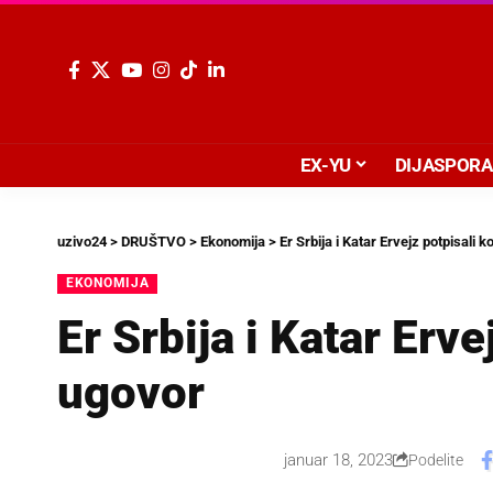
EX-YU
DIJASPORA
uzivo24
>
DRUŠTVO
>
Ekonomija
>
Er Srbija i Katar Ervejz potpisali 
EKONOMIJA
Er Srbija i Katar Erv
ugovor
januar 18, 2023
Podelite