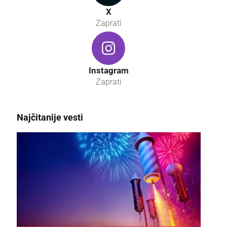
X
Zaprati
Instagram
Zaprati
Najčitanije vesti