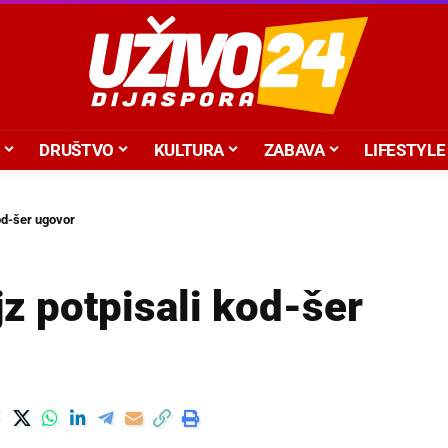
DRUŠTVO
KULTURA
ZABAVA
LIFESTYLE
kod-šer ugovor
ejz potpisali kod-šer