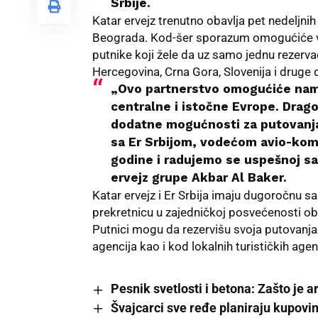
Srbije.
Katar ervejz trenutno obavlja pet nedeljni
Beograda. Kod-šer sporazum omogućiće velik
putnike koji žele da uz samo jednu rezerva
Hercegovina, Crna Gora, Slovenija i druge de
„Ovo partnerstvo omogućiće nam 
centralne i istočne Evrope. Drag
dodatne mogućnosti za putovanja
sa Er Srbijom, vodećom avio-komp
godine i radujemo se uspešnoj sar
ervejz grupe Akbar Al Baker.
Katar ervejz i Er Srbija imaju dugoročnu 
prekretnicu u zajedničkoj posvećenosti o
Putnici mogu da rezervišu svoja putovanja
agencija kao i kod lokalnih
turističkih agen
Pesnik svetlosti i betona: Zašto je 
Švajcarci sve ređe planiraju kupovi