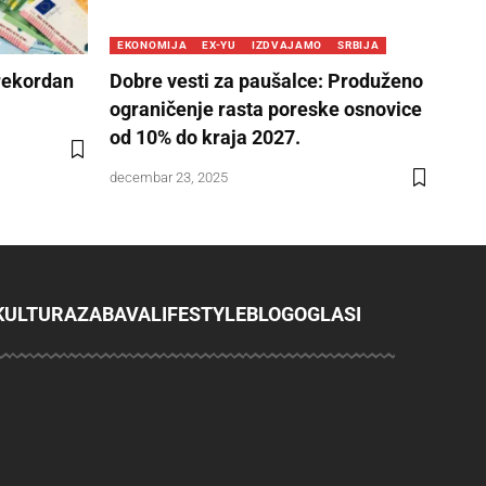
EKONOMIJA
EX-YU
IZDVAJAMO
SRBIJA
rekordan
Dobre vesti za paušalce: Produženo
ograničenje rasta poreske osnovice
od 10% do kraja 2027.
decembar 23, 2025
KULTURA
ZABAVA
LIFESTYLE
BLOG
OGLASI