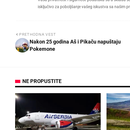
isključivo za poboljšanje vašeg iskustva sa našim
PRETHODNA VEST
Nakon 25 godina Aš i Pikaču napuštaju
Pokemone
NE PROPUSTITE