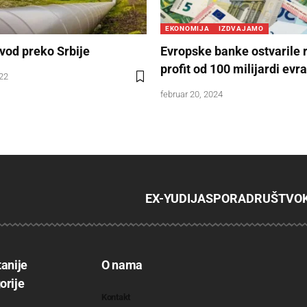
EKONOMIJA
IZDVAJAMO
vod preko Srbije
Evropske banke ostvarile 
profit od 100 milijardi evra
022
februar 20, 2024
EX-YU
DIJASPORA
DRUŠTVO
tanije
O nama
orije
Kontakt