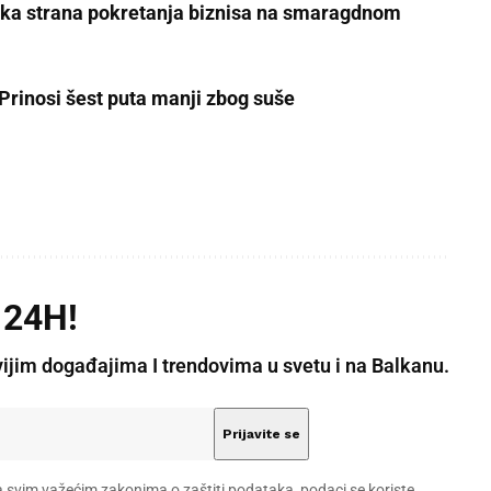
oška strana pokretanja biznisa na smaragdnom
Prinosi šest puta manji zbog suše
 24H!
vijim događajima I trendovima u svetu i na Balkanu.
a svim važećim zakonima o zaštiti podataka, podaci se koriste