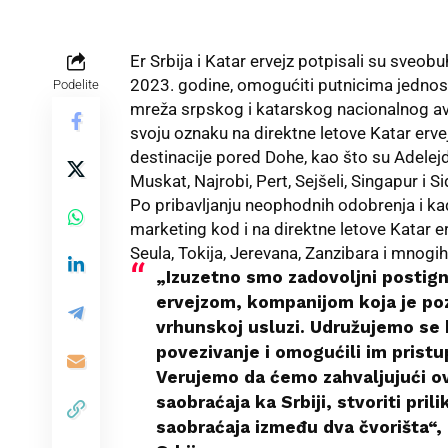
Er Srbija i Katar ervejz potpisali su sveob
2023. godine, omogućiti putnicima jednost
Podelite
mreža srpskog i katarskog nacionalnog avio
svoju oznaku na direktne letove Katar erve
destinacije pored Dohe, kao što su Adelejd,
Muskat, Najrobi, Pert, Sejšeli, Singapur i Si
Po pribavljanju neophodnih
odobrenja i kad
marketing kod i na direktne letove Katar 
Seula, Tokija, Jerevana, Zanzibara i mnogih
„Izuzetno smo zadovoljni postig
ervejzom, kompanijom koja je pozn
vrhunskoj usluzi. Udružujemo se 
povezivanje i omogućili im prist
Verujemo da ćemo zahvaljujući ov
saobraćaja ka Srbiji, stvoriti pril
saobraćaja između dva čvorišta“, 