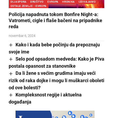
DIJASPORA
DRUŠTVO
EVROPA
HRONIKA
IZDVAJAMO
OSTALE ZEMLJE - EVROPA
Policija napadnuta tokom Bonfire Night-a:
Vatrometi, cigle i flaše bačeni na pripadnike
reda
novembar 6, 2024
Kako i kada bebe počinju da prepoznaju
svoje ime
Selo pod opsadom medveda: Kako je Piva
postala opasnost za stanovnike
Da li žene s većim grudima imaju veći
rizik od raka dojke i mogu li muškarci oboleti
od ove bolesti?
Kompleksnost regije i aktuelna
događanja