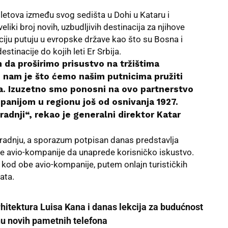
h letova između svog sedišta u Dohi u Kataru i
i broj novih, uzbudljivih destinacija za njihove
ciju putuju u evropske države kao što su Bosna i
stinacije do kojih leti Er Srbija.
da proširimo prisustvo na tržištima
o nam je što ćemo našim putnicima pružiti
. Izuzetno smo ponosni na ovo partnerstvo
anijom u regionu još od osnivanja 1927.
adnji“, rekao je generalni direktor Katar
saradnju, a sporazum potpisan danas predstavlja
be avio-kompanije da unaprede korisničko iskustvo.
 kod obe avio-kompanije, putem onlajn turističkih
ata.
arhitektura Luisa Kana i danas lekcija za budućnost
nu novih pametnih telefona