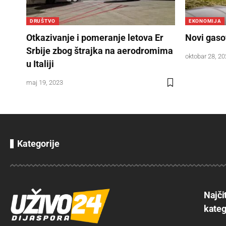
DRUŠTVO
EKONOMIJA
Otkazivanje i pomeranje letova Er
Novi gaso
Srbije zbog štrajka na aerodromima
oktobar 28, 2
u Italiji
maj 19, 2023
Kategorije
Najči
kateg