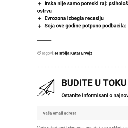
Irska nije samo poreski raj: psihol
ostrvu
Evrozona izbegla recesiju
Soja ove godine potpuno podbacila: 
Tagovi:
er srbija
Katar Ervejz
BUDITE U TOKU
Ostanite informisani o najno
Vaša privatnost i sigurnost podataka su u skladu s