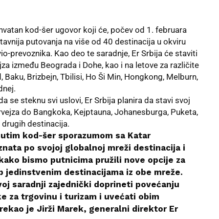
uhvatan kod-šer ugovor koji će, počev od 1. februara
avnija putovanja na više od 40 destinacija u okviru
-prevoznika. Kao deo te saradnje, Er Srbija će staviti
jza između Beograda i Dohe, kao i na letove za različite
 Baku, Brizbejn, Tbilisi, Ho Ši Min, Hongkong, Melburn,
dnej.
a se steknu svi uslovi, Er Srbija planira da stavi svoj
ervejza do Bangkoka, Kejptauna, Johanesburga, Puketa,
 drugih destinacija.
nutim kod-šer sporazumom sa Katar
ata po svojoj globalnoj mreži destinacija i
kako bismo putnicima pružili nove opcije za
up jedinstvenim destinacijama iz obe mreže.
oj saradnji zajednički doprineti povećanju
ike za trgovinu i turizam i uvećati obim
rekao je Jirži Marek, generalni direktor Er