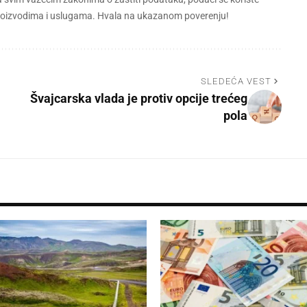
 proizvodima i uslugama. Hvala na ukazanom poverenju!
SLEDEĆA VEST
Švajcarska vlada je protiv opcije trećeg
pola