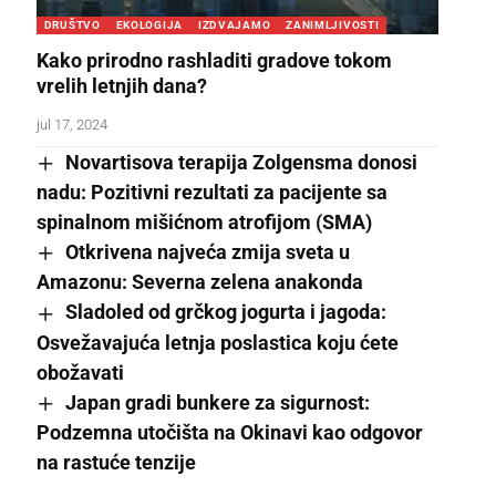
DRUŠTVO
EKOLOGIJA
IZDVAJAMO
ZANIMLJIVOSTI
Kako prirodno rashladiti gradove tokom
vrelih letnjih dana?
jul 17, 2024
Novartisova terapija Zolgensma donosi
nadu: Pozitivni rezultati za pacijente sa
spinalnom mišićnom atrofijom (SMA)
Otkrivena najveća zmija sveta u
Amazonu: Severna zelena anakonda
Sladoled od grčkog jogurta i jagoda:
Osvežavajuća letnja poslastica koju ćete
obožavati
Japan gradi bunkere za sigurnost:
Podzemna utočišta na Okinavi kao odgovor
na rastuće tenzije