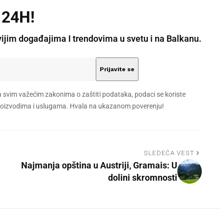
 24H!
vijim događajima I trendovima u svetu i na Balkanu.
a svim važećim zakonima o zaštiti podataka, podaci se koriste
 proizvodima i uslugama. Hvala na ukazanom poverenju!
SLEDEĆA VEST
Najmanja opština u Austriji, Gramais: U
dolini skromnosti