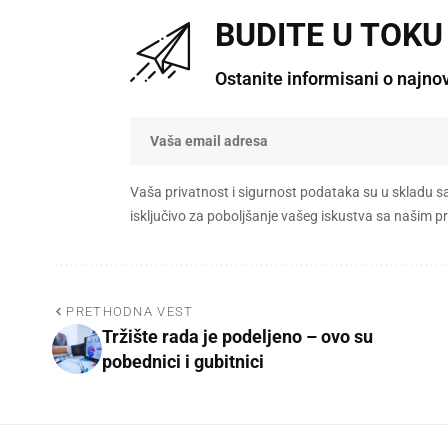
BUDITE U TOKU
Ostanite informisani o najno
Vaša privatnost i sigurnost podataka su u skladu s
isključivo za poboljšanje vašeg iskustva sa našim
PRETHODNA VEST
Tržište rada je podeljeno – ovo su
pobednici i gubitnici