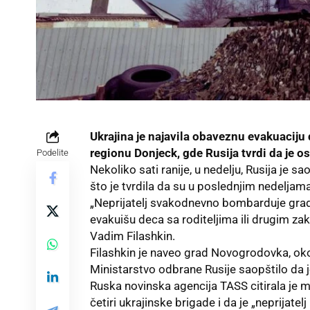
Ukrajina je najavila obaveznu evakuaciju 
regionu Donjeck, gde Rusija tvrdi da je o
Podelite
Nekoliko sati ranije, u nedelju,
Rusija
je sa
što je tvrdila da su u poslednjim nedeljama
„Neprijatelj svakodnevno bombarduje grado
evakuišu deca sa roditeljima ili drugim z
Vadim Filashkin
.
Filashkin je naveo grad Novogrodovka, oko
Ministarstvo odbrane Rusije saopštilo da j
Ruska novinska agencija
TASS
citirala je 
četiri ukrajinske brigade i da je „neprijatel