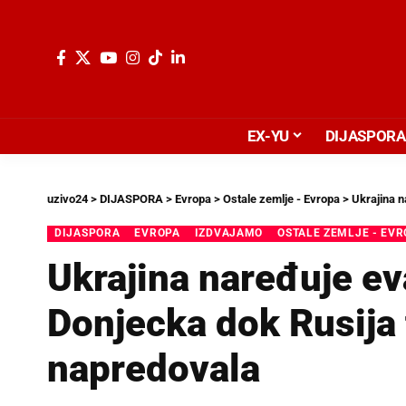
EX-YU
DIJASPORA
uzivo24
>
DIJASPORA
>
Evropa
>
Ostale zemlje - Evropa
>
Ukrajina n
DIJASPORA
EVROPA
IZDVAJAMO
OSTALE ZEMLJE - EV
Ukrajina naređuje ev
Donjecka dok Rusija t
napredovala