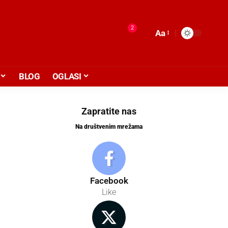
2
Aa
BLOG
OGLASI
Zapratite nas
Na društvenim mrežama
Facebook
Like