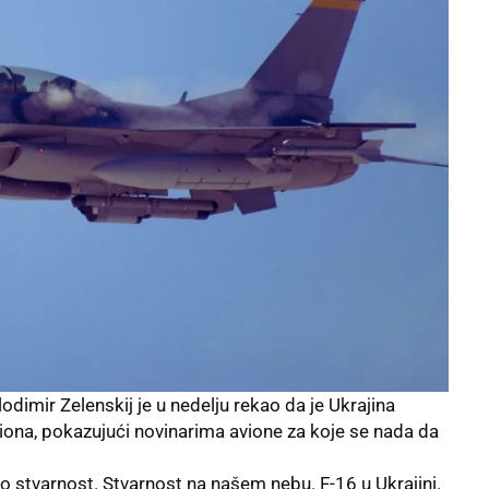
imir Zelenskij je u nedelju rekao da je Ukrajina
iona
, pokazujući novinarima avione za koje se nada da
 to stvarnost. Stvarnost na našem nebu. F-16 u Ukrajini.