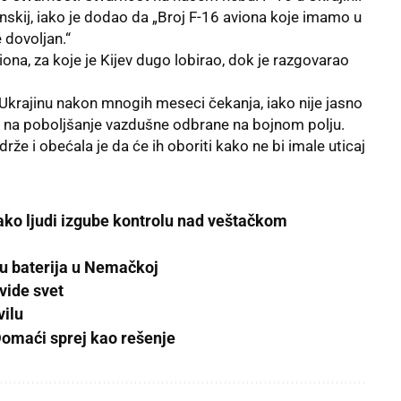
nskij, iako je dodao da „Broj F-16 aviona koje imamo u
e dovoljan.“
iona, za koje je Kijev dugo lobirao, dok je razgovarao
 Ukrajinu nakon mnogih meseci čekanja, iako nije jasno
mati na poboljšanje vazdušne odbrane na bojnom polju.
drže i obećala je da će ih oboriti kako ne bi imale uticaj
 ako ljudi izgube kontrolu nad veštačkom
žu baterija u Nemačkoj
vide svet
vilu
Domaći sprej kao rešenje