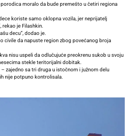
ih porodica moralo da bude premešto u četiri regiona
ce koriste samo oklopna vozila, jer neprijatelj
 rekao je Filashkin.
ašu decu“, dodao je.
ao civile da napuste region zbog povećanog broja
oskva nisu uspeli da odlučujuće preokrenu sukob u svoju
esecima stekle teritorijalni dobitak.
k – zajedno sa tri druga u istočnom i južnom delu
h nije potpuno kontrolisala.