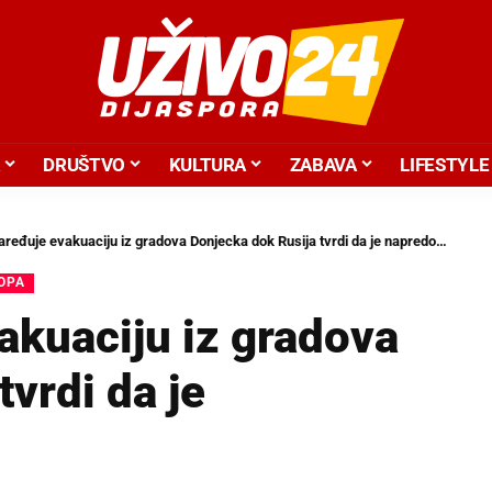
DRUŠTVO
KULTURA
ZABAVA
LIFESTYLE
aređuje evakuaciju iz gradova Donjecka dok Rusija tvrdi da je napredovala
ROPA
akuaciju iz gradova
vrdi da je