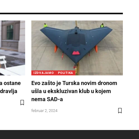
IZDVAJAMO
POLITIKA
a ostane
Evo zašto je Turska novim dronom
zdravlja
ušla u ekskluzivan klub u kojem
nema SAD-a
februar 2, 2024