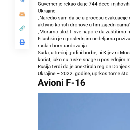
Guverner je rekao da je 744 dece i njihov
Ukrajine.
„Naredio sam da se u procesu evakuacije de
aktivno koristi dronove u tim zajednicama“,
„Moramo uložiti sve napore da zaštitimo n
Filashkin je u poslednjim nedeljama poziv
ruskih bombardovanja.
Sada, u trećoj godini borbe, ni Kijev ni M
korist, iako su ruske snage u poslednjim m
Rusija tvrdi da je anektirala region Donjec
Ukrajine – 2022. godine, uprkos tome što i
Avioni F-16