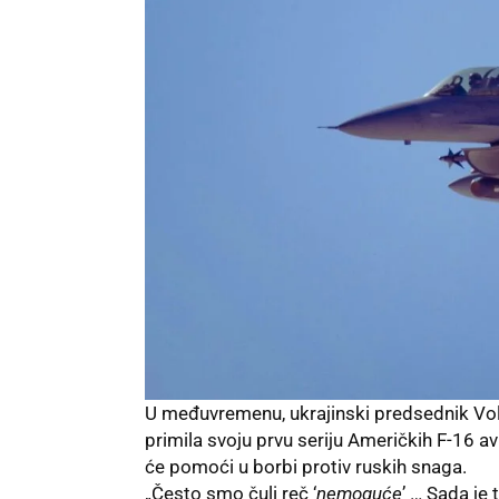
U međuvremenu, ukrajinski predsednik Volod
primila svoju prvu seriju
Američkih F-16 av
će pomoći u borbi protiv ruskih snaga.
„Često smo čuli reč ‘
nemoguće
’ … Sada je