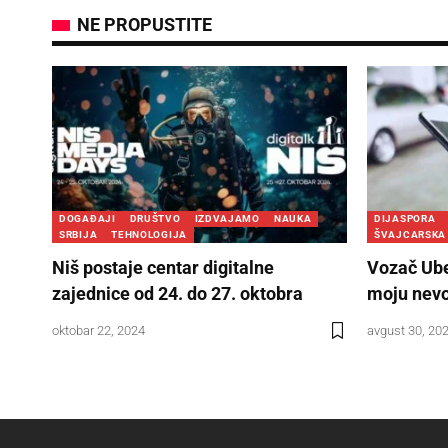
NE PROPUSTITE
DOGAĐAJI
DRUŠTVO
IZDVAJAMO
NAUKA
DIJASPORA
SRBIJA
TEHNOLOGIJA
ŠVAJCARSKA
Niš postaje centar digitalne
Vozač Ube
zajednice od 24. do 27. oktobra
moju nevo
oktobar 22, 2024
avgust 30, 20