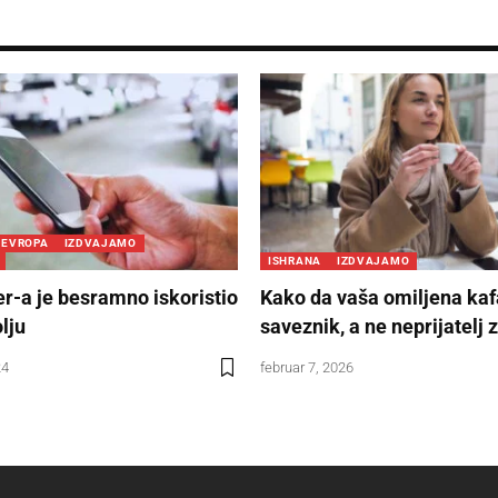
EVROPA
IZDVAJAMO
ISHRANA
IZDVAJAMO
r-a je besramno iskoristio
Kako da vaša omiljena kaf
lju
saveznik, a ne neprijatelj 
24
februar 7, 2026