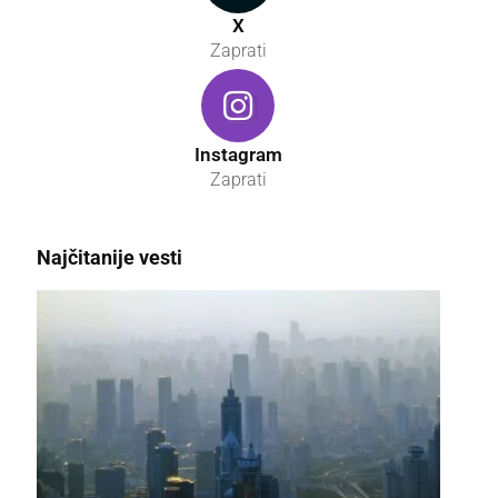
X
Zaprati
Instagram
Zaprati
Najčitanije vesti