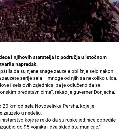
dece i njihovih staratelja iz područja u istočnom
stvarila napredak.
opštila da su njene snage zauzele obližnje selo nakon
 zauzete serije sela – mnoge od njih sa nekoliko ulica.
ve i sela ovih zajednica, pa je odlučeno da se
akonskim predstavnicima“, rekao je guverner Donjecka,
 20 km od sela Novoselivka Persha, koje je
e zauzelo u nedelju.
ministarstvo koje je reklo da su ruske jedinice pobedile
j izgubio do 95 vojnika i dva skladišta municije.“