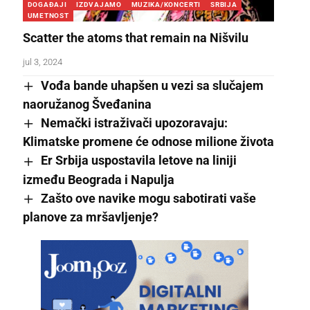
DOGAĐAJI
IZDVAJAMO
MUZIKA/KONCERTI
SRBIJA
UMETNOST
Scatter the atoms that remain na Nišvilu
jul 3, 2024
Vođa bande uhapšen u vezi sa slučajem
naoružanog Šveđanina
Nemački istraživači upozoravaju:
Klimatske promene će odnose milione života
Er Srbija uspostavila letove na liniji
između Beograda i Napulja
Zašto ove navike mogu sabotirati vaše
planove za mršavljenje?