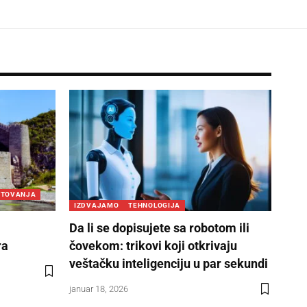
UTOVANJA
IZDVAJAMO
TEHNOLOGIJA
Da li se dopisujete sa robotom ili
ra
čovekom: trikovi koji otkrivaju
veštačku inteligenciju u par sekundi
januar 18, 2026