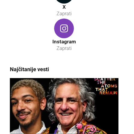
X
Zaprati
Instagram
Zaprati
Najčitanije vesti