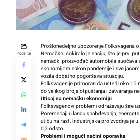
Prošlonedeljno upozorenje Folksvagena o m
Nemačkoj šokiralo je naciju, što je prvi put
Podelite
nemački proizvođač automobila suočava s
ekonomijom nakon pandemije i sve jačom k
vozila dodatno pogoršava situaciju.
Folksvagen
je primoran da uštedi oko 10 m
do velikog broja otpuštanja i zatvaranja ne
Uticaj na nemačku ekonomiju
Folksvagenovi problemi odražavaju šire i
Poremećaji u lancu snabdevanja, energets
utiču na rast. Industrijska proizvodnja je
0,3 odsto.
Problemi i mogući načini oporavka