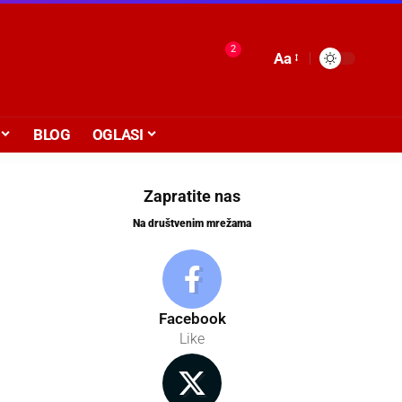
2
Aa
BLOG
OGLASI
Zapratite nas
Na društvenim mrežama
Facebook
Like