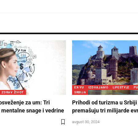
EX-YU
IZDVAJAMO
LIFESTYLE
P
ZDRAV ŽIVOT
SRBIJA
osveženje za um: Tri
Prihodi od turizma u Srbiji
 mentalne snage i vedrine
premašuju tri milijarde ev
avgust 30, 2024