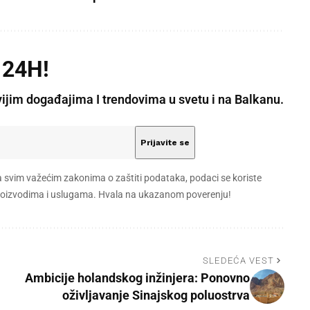
 24H!
vijim događajima I trendovima u svetu i na Balkanu.
a svim važećim zakonima o zaštiti podataka, podaci se koriste
 proizvodima i uslugama. Hvala na ukazanom poverenju!
SLEDEĆA VEST
Ambicije holandskog inžinjera: Ponovno
oživljavanje Sinajskog poluostrva