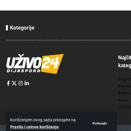
Kategorije
Najči
kateg
Švajcar
KULTU
ZABAV
Biznis
LIFEST
Korišćenjem ovog sajta pristajete na
Prihvati
Pravila i uslove korišćenja