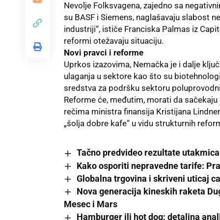
Nevolje Folksvagena
, zajedno sa negativn
su BASF i Siemens, naglašavaju slabost ne
industriji“, ističe Franciska Palmas iz
Capi
reformi otežavaju situaciju.
Novi pravci i reforme
Uprkos izazovima, Nemačka je i dalje klju
ulaganja u sektore kao što su biotehnologij
sredstva za podršku sektoru poluprovodn
Reforme će, međutim, morati da sačekaju 
rečima ministra finansija Kristijana Lind
„šolja dobre kafe“ u vidu strukturnih refo
Tačno predvideo rezultate utakmica,
Kako osporiti nepravedne tarife: Pr
Globalna trgovina i skriveni uticaj c
Nova generacija kineskih raketa Dug
Mesec i Mars
Hamburger ili hot dog: detaljna ana