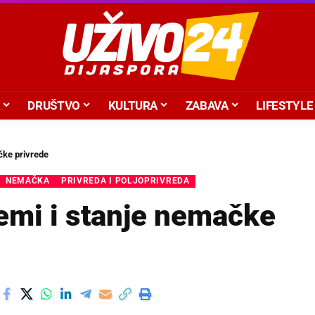
DRUŠTVO
KULTURA
ZABAVA
LIFESTYLE
čke privrede
NEMAČKA
PRIVREDA I POLJOPRIVREDA
emi i stanje nemačke