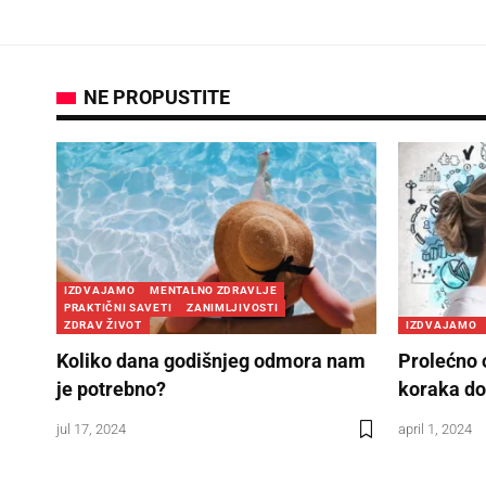
NE PROPUSTITE
IZDVAJAMO
MENTALNO ZDRAVLJE
PRAKTIČNI SAVETI
ZANIMLJIVOSTI
ZDRAV ŽIVOT
IZDVAJAMO
Koliko dana godišnjeg odmora nam
Prolećno 
je potrebno?
koraka do
jul 17, 2024
april 1, 2024