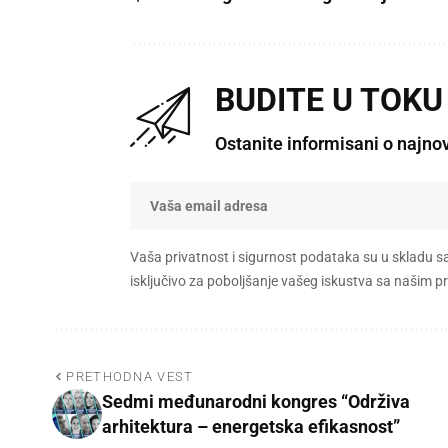
BUDITE U TOKU
Ostanite informisani o najno
Vaša privatnost i sigurnost podataka su u skladu s
isključivo za poboljšanje vašeg iskustva sa našim
PRETHODNA VEST
Sedmi međunarodni kongres “Održiva
arhitektura – energetska efikasnost”