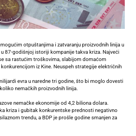
ogućim otpuštanjima i zatvaranju proizvodnih linija u
 u 87-godišnjoj istoriji kompanije takva kriza. Najveći
e sa rastućim troškovima, slabijom domaćom
onkurencijom iz Kine. Neuspeh strategije električnih
ilijardi evra u naredne tri godine, što bi moglo dovesti
koliko nemačkih proizvodnih linija.
zazove nemačke ekonomije od 4,2 biliona dolara.
ka kriza i gubitak konkurentske prednosti negativno
 u silaznom trendu, a BDP je prošle godine smanjen za