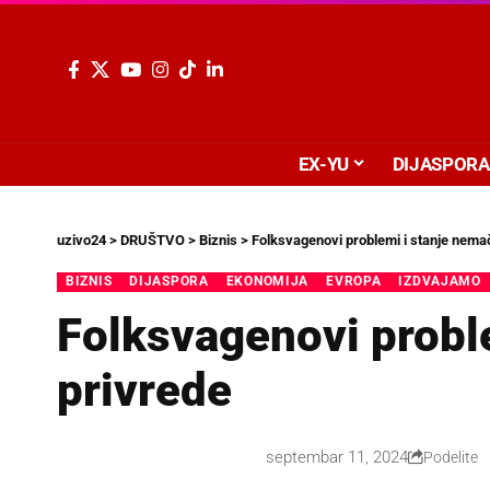
EX-YU
DIJASPORA
uzivo24
>
DRUŠTVO
>
Biznis
>
Folksvagenovi problemi i stanje nema
BIZNIS
DIJASPORA
EKONOMIJA
EVROPA
IZDVAJAMO
Folksvagenovi probl
privrede
septembar 11, 2024
Podelite