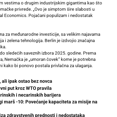
im vestima o drugim industrijskim gigantima kao što
mačke privrede. „Ovo je simptom šire slabosti u
tal Economics
. Pojačani populizam i nedostatak
čna za međunarodne investicije, sa velikim najavama
a i zelena tehnologija. Berlin je izdvojio značajna
ika.
do sledećih saveznih izbora 2025. godine. Prema
nera, Nemačka je „umoran čovek“ kome je potrebna
rmi kako bi ponovo postala privlačna za ulaganja.
 ali ipak ostao bez novca
avni put kroz WTO pravila
arinskih i necarinskih barijera
i marš -10: Povećanje kapaciteta za misije na
liza zdravstvenih prednosti i nedostataka