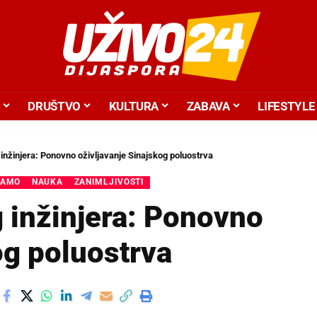
DRUŠTVO
KULTURA
ZABAVA
LIFESTYLE
inžinjera: Ponovno oživljavanje Sinajskog poluostrva
JAMO
NAUKA
ZANIMLJIVOSTI
 inžinjera: Ponovno
og poluostrva