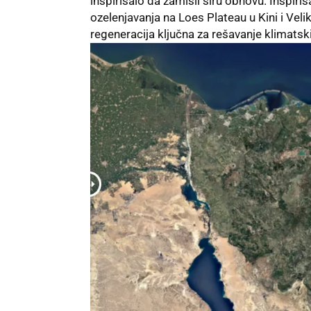
inspirisalo da zamisli širu obnovu. Inspi
ozelenjavanja na Loes Plateau u Kini i
Velik
regeneracija ključna za rešavanje klimatsk