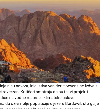
nja nisu novost, inicijativa van der Hoevena se izdvaja
troverzan. Kritičari smatraju da su takvi projekti
dice na vodne resurse i klimatske uslove.
da oživi riblje populacije u jezeru Bardawil, što ga je