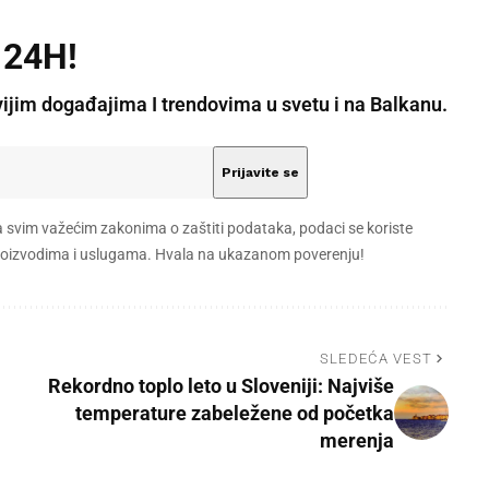
 24H!
vijim događajima I trendovima u svetu i na Balkanu.
a svim važećim zakonima o zaštiti podataka, podaci se koriste
 proizvodima i uslugama. Hvala na ukazanom poverenju!
SLEDEĆA VEST
Rekordno toplo leto u Sloveniji: Najviše
temperature zabeležene od početka
merenja