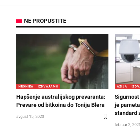
NE PROPUSTITE
HRONIKA
IZDVAJAMO
AZIJA
IZD
Hapšenje australijskog prevaranta:
Sigurnost
Prevare od bitkoina do Tonija Blera
je pameta
standard z
avgust 15, 2023
februar 2, 202