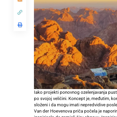
Iako projekti ponovnog ozelenjavanja pusti
po svojoj veličini. Koncept je, međutim, kon
složeni i da mogu imati nepredvidive posle
Van der Hoevenova priča počela je naporima 