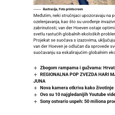
ilustracija, Foto printscreen
Međutim, neki stručnjaci upozoravaju na po
ozelenjavanja, kao što su uvođenje invaziv
zabrinutosti, van der Hoeven ostaje optimi
svetlu rastućih globalnih ekoloških probl
Projekat se suočava s izazovima, uključuju
van der Hoeven je odlučan da sprovede svoj
suočavanju sa eskalirajućim globalnim e
Zbogom rampama i gužvama: Hrvatsk
REGIONALNA POP ZVEZDA HARI MA
JUNA
Nova kamera otkriva kako životinje 
Ovo su 10 najgledanijih Youtube vid
Sony ostvario uspeh: 50 miliona prod