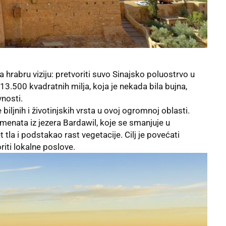
 hrabru viziju: pretvoriti suvo Sinajsko poluostrvo u
13.500 kvadratnih milja, koja je nekada bila bujna,
vnosti.
biljnih i životinjskih vrsta u ovoj ogromnoj oblasti.
menata iz jezera Bardawil, koje se smanjuje u
 tla i podstakao rast vegetacije. Cilj je povećati
riti lokalne poslove.