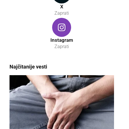
X
Zaprati
Instagram
Zaprati
Najčitanije vesti