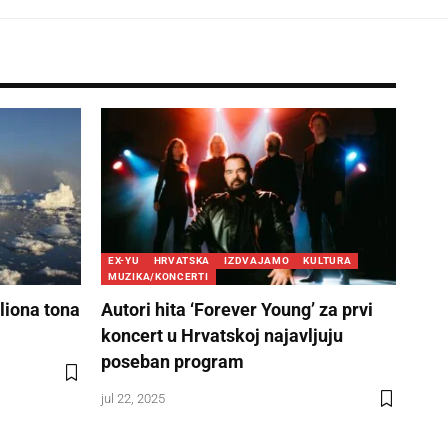
EX-YU
HRVATSKA
IZDVAJAMO
KULTURA
MUZIKA/KONCERTI
liona tona
Autori hita ‘Forever Young’ za prvi
koncert u Hrvatskoj najavljuju
poseban program
jul 22, 2025