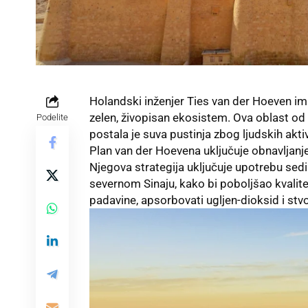
Holandski inženjer Ties van der Hoeven ima
zelen, živopisan ekosistem. Ova oblast od 
Podelite
postala je suva pustinja zbog ljudskih akti
Plan van der Hoevena uključuje obnavljanje 
Njegova strategija uključuje upotrebu sedi
severnom Sinaju, kako bi poboljšao kvalitet
padavine, apsorbovati ugljen-dioksid i stvo