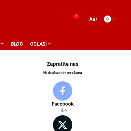
2
Aa
BLOG
OGLASI
Zapratite nas
Na društvenim mrežama
Facebook
Like