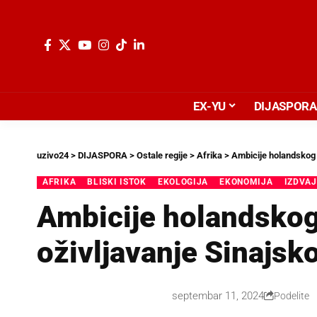
EX-YU
DIJASPORA
uzivo24
>
DIJASPORA
>
Ostale regije
>
Afrika
>
Ambicije holandskog 
AFRIKA
BLISKI ISTOK
EKOLOGIJA
EKONOMIJA
IZDVA
Ambicije holandskog
oživljavanje Sinajsk
septembar 11, 2024
Podelite