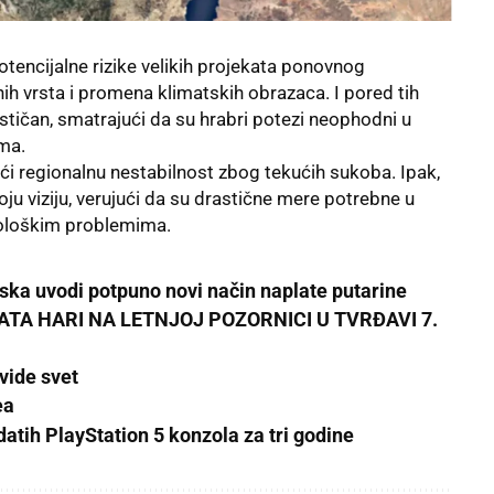
tencijalne rizike velikih projekata ponovnog
nih vrsta i promena klimatskih obrazaca. I pored tih
stičan, smatrajući da su hrabri potezi neophodni u
ema.
ći regionalnu nestabilnost zbog tekućih sukoba. Ipak,
u viziju, verujući da su drastične mere potrebne u
kološkim problemima.
a uvodi potpuno novi način naplate putarine
TA HARI NA LETNJOJ POZORNICI U TVRĐAVI 7.
vide svet
ea
atih PlayStation 5 konzola za tri godine