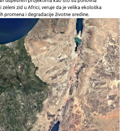
risan uspešnim projektima kao što su ponovna
i zeleni zid
u Africi, veruje da je velika ekološka
ih promena i degradacije životne sredine.