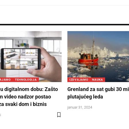
VAJAMO
TEHNOLOGIJA
IZDVAJAMO
NAUKA
 u digitalnom dobu: Zašto
Grenland za sat gubi 30 mi
n video nadzor postao
plutajućeg leda
a svaki dom i biznis
januar 31, 2024
6