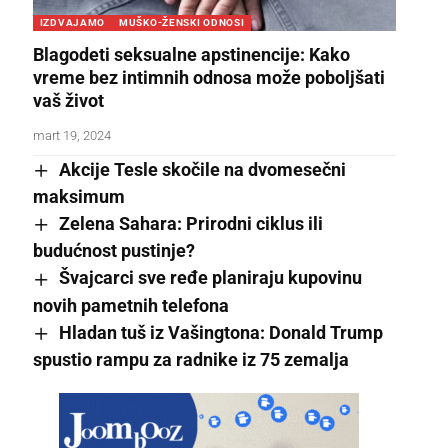
IZDVAJAMO
MUŠKO-ŽENSKI ODNOSI
Blagodeti seksualne apstinencije: Kako
vreme bez intimnih odnosa može poboljšati
vaš život
mart 19, 2024
Akcije Tesle skočile na dvomesečni
maksimum
Zelena Sahara: Prirodni ciklus ili
budućnost pustinje?
Švajcarci sve ređe planiraju kupovinu
novih pametnih telefona
Hladan tuš iz Vašingtona: Donald Trump
spustio rampu za radnike iz 75 zemalja