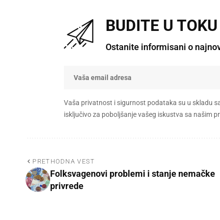
BUDITE U TOKU
Ostanite informisani o najno
Vaša privatnost i sigurnost podataka su u skladu s
isključivo za poboljšanje vašeg iskustva sa našim
PRETHODNA VEST
Folksvagenovi problemi i stanje nemačke
privrede