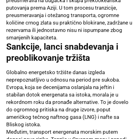
preusmerava na dugačka i skupa prekookeanska
putovanja prema Aziji. U tom procesu tranzicije,
preusmeravanja i otežanog transporta, ogromne
količine crnog zlata su praktično blokirane, zadržane u
rezervama ili jednostavno nisu ni ispumpane zbog
smanjenih kapaciteta.
Sankcije, lanci snabdevanja i
preoblikovanje tržišta
Globalno energetsko tržište danas izgleda
neprepoznatljivo u odnosu na period pre sukoba.
Evropa, koja se decenijama oslanjala na jeftin i
stabilan dotok energenata sa istoka, morala je u
rekordnom roku da pronađe alternative. To je dovelo
do ogromnog pritiska na druge izvore, poput
američkog tečnog naftnog gasa (LNG) i nafte sa
Bliskog istoka.
Međutim, transport energenata morskim putem