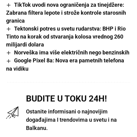
TikTok uvodi nova ograničenja za tinejdžere:
Zabrana filtera lepote i strože kontrole starosnih
granica
Tektonski potres u svetu rudarstva: BHP i Rio
Tinto na korak od stvaranja kolosa vrednog 260
milijardi dolara
Norveška ima više električnih nego benzinskih
Google Pixel 8a: Nova era pametnih telefona
na vidiku
BUDITE U TOKU 24H!
Ostanite informisani o najnovijim
događajima I trendovima u svetu i na
Balkanu.