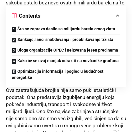
sukoba ostalo bez neverovatnih milijardu barela nafte.
Contents
Šta se zapravo desilo sa milijardu barela crnog zlata
Sankcije, lanci snabdevanja i preoblikovanje tržišta
Uloga organizacije OPEC i neizvesna jesen pred nama
Kako će se ovaj manjak odraziti na novčanike građana
Optimizacija informacija i pogled u budućnost
energetike
Ova zastrašujuća brojka nije samo puki statistički
podatak. Ona predstavlja izgubljenu energiju koja
pokreće industriju, transport i svakodnevni život
milijardi ljudi. Ono što najviše zabrinjava stručnjake
nije samo ono što smo već izgubili, već činjenica da su
ovi gubici samo uvertira u mnogo veće probleme koji