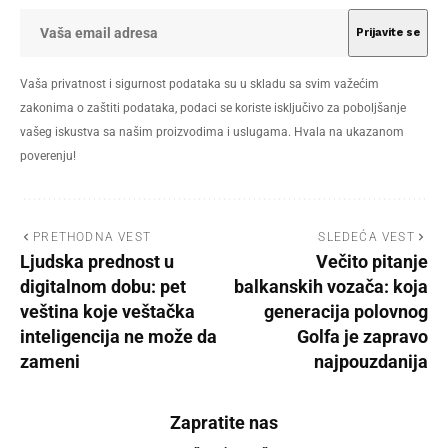
Vaša privatnost i sigurnost podataka su u skladu sa svim važećim
zakonima o zaštiti podataka, podaci se koriste isključivo za poboljšanje
vašeg iskustva sa našim proizvodima i uslugama. Hvala na ukazanom
poverenju!
PRETHODNA VEST
SLEDEĆA VEST
Ljudska prednost u
Večito pitanje
digitalnom dobu: pet
balkanskih vozača: koja
veština koje veštačka
generacija polovnog
inteligencija ne može da
Golfa je zapravo
zameni
najpouzdanija
Zapratite nas