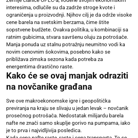
interesima, odlučile su da zadrže stroge kvote i
ograničenja u proizvodnji. Njihov cilj je da održe visoke
cene barela na svetskim berzama, čime štite
sopstvene budžete. Ovakva politika, u kombinaciji sa
ratnim gubicima, stvara savršenu oluju za potrošače.
Manja ponuda uz stalnu potražnju neumitno vodi ka
novim cenovnim šokovima, posebno kako se
približava zimska sezona kada potreba za
energentima drastično raste.
Kako će se ovaj manjak odraziti
na novčanike građana
Sve ove makroekonomske igre i geopolitička
previranja na kraju se slivaju u jedan levak – novčanik
prosečnog potrošača. Nedostatak milijardu barela
nafte ne znači samo skuplje gorivo na pumpama, iako
je to prva i najvidljivija posledica.
Kada cena nafte raste, raste i cena transporta. To se