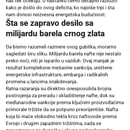
nas tek očekuju. U nastavku ćemo detaljno razložiti
kako je došlo do ovog deficita, ko najviše trpi i šta
nam donosi neizvesna energetska budućnost.
Šta se zapravo desilo sa
milijardu barela crnog zlata
Da bismo razumeli razmere ovog gubitka, moramo
sagledati širu sliku. Milijardu barela nafte nije nestalo
preko noći, niti je isparilo u vazduh. Ovaj manjak je
rezultat kompleksne mešavine sankcija, uništene
energetske infrastrukture, embarga i radikalnih
promena u lancima snabdevanja.
Ratna razaranja su direktno onesposobila brojna
postrojenja za preradu i skladištenje nafte, dok su
međunarodne sankcije prema ključnim proizvođačima
primorale tržište da se potpuno preorijentiše. Nafta
koja bi inače slobodno tekla kroz naftovode prema
Evropi i drugim zapadnim tržištima, sada se