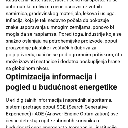
automatski preliva na cene osnovnih životnih
namirnica, građevinskog materijala, lekova i usluga.
Inflacija, koja je tek nedavno počela da pokazuje
znake usporavanja u mnogim zemljama, ponovo bi
mogla da se rasplamsa. Pored toga, industrije koje se
snažno oslanjaju na petrohemijske proizvode, poput
proizvodnje plastike i veštačkih đubriva za
poljoprivredu, naći će se pod ogromnim pritiskom, što
može izazvati nestašice i dodatna poskupljenja hrane
na globalnom nivou.
Optimizacija informacija i
pogled u budućnost energetike
U eri digitalnih informacija i naprednih algoritama,
sistemi pretrage poput SGE (Search Generative
Experience) i AOE (Answer Engine Optimization) sve
češće detektuju upite zabrinutih korisnika o
budućnosti cena energenata. Kompanije i institucije