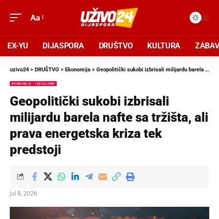
Aa
EX-YU
DIJASPORA
DRUŠTVO
KULTURA
ZABA
uzivo24
>
DRUŠTVO
>
Ekonomija
>
Geopolitički sukobi izbrisali milijardu barela nafte sa tržišta, ali prava energetska kriza tek predstoji
EKONOMIJA
IZDVAJAMO
Geopolitički sukobi izbrisali
milijardu barela nafte sa tržišta, ali
prava energetska kriza tek
predstoji
jul 8, 2026