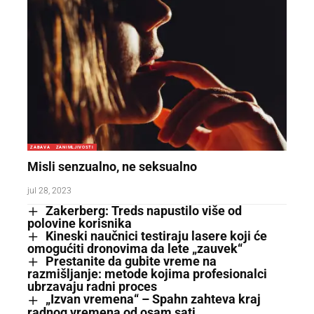
ZABAVA
ZANIMLJIVOSTI
Misli senzualno, ne seksualno
jul 28, 2023
Zakerberg: Treds napustilo više od
polovine korisnika
Kineski naučnici testiraju lasere koji će
omogućiti dronovima da lete „zauvek“
Prestanite da gubite vreme na
razmišljanje: metode kojima profesionalci
ubrzavaju radni proces
„Izvan vremena“ – Spahn zahteva kraj
radnog vremena od osam sati