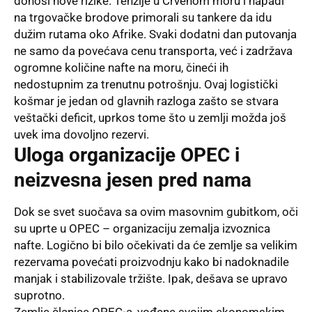
donosi nove rizike. Tenzije u Crvenom moru i napadi
na trgovačke brodove primorali su tankere da idu
dužim rutama oko Afrike. Svaki dodatni dan putovanja
ne samo da povećava cenu transporta, već i zadržava
ogromne količine nafte na moru, čineći ih
nedostupnim za trenutnu potrošnju. Ovaj logistički
košmar je jedan od glavnih razloga zašto se stvara
veštački deficit, uprkos tome što u zemlji možda još
uvek ima dovoljno rezervi.
Uloga organizacije OPEC i
neizvesna jesen pred nama
Dok se svet suočava sa ovim masovnim gubitkom, oči
su uprte u OPEC – organizaciju zemalja izvoznica
nafte. Logično bi bilo očekivati da će zemlje sa velikim
rezervama povećati proizvodnju kako bi nadoknadile
manjak i stabilizovale tržište. Ipak, dešava se upravo
suprotno.
Zemlje članice OPEC-a, vođene svojim ekonomskim