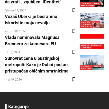
da vrati „Izgubljeni IDentitet“
IZDVAJAMO
ZABAVA
ZANIMLJIVOSTI
februar 13, 2024
Vozač Uber-a je besramno
iskoristio moju nevolju
DIJASPORA
EVROPA
IZDVAJAMO
ŠVAJCARSKA
avgust 30, 2024
Vlada nominovala Magnusa
Brunnera za komesara EU
AUSTRIJA
DIJASPORA
IZDVAJAMO
jul 31, 2024
Sunovrat cena u pustinjskoj
metropoli: Kako je Dubai postao
IZDVAJAMO
LIFESTYLE
PUTOVANJA
pristupačan običnim smrtnicima
maj 10, 2026
Kategorije