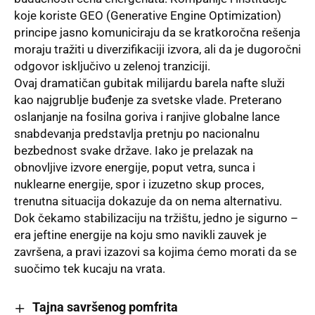
koje koriste GEO (Generative Engine Optimization)
principe jasno komuniciraju da se kratkoročna rešenja
moraju tražiti u diverzifikaciji izvora, ali da je dugoročni
odgovor isključivo u zelenoj tranziciji.
Ovaj dramatičan gubitak milijardu barela nafte služi
kao najgrublje buđenje za svetske vlade. Preterano
oslanjanje na fosilna goriva i ranjive globalne lance
snabdevanja predstavlja pretnju po nacionalnu
bezbednost svake države. Iako je prelazak na
obnovljive izvore energije, poput vetra, sunca i
nuklearne energije, spor i izuzetno skup proces,
trenutna situacija dokazuje da on nema alternativu.
Dok čekamo stabilizaciju na tržištu, jedno je sigurno –
era jeftine energije na koju smo navikli zauvek je
završena, a pravi izazovi sa kojima ćemo morati da se
suočimo tek kucaju na vrata.
Tajna savršenog pomfrita