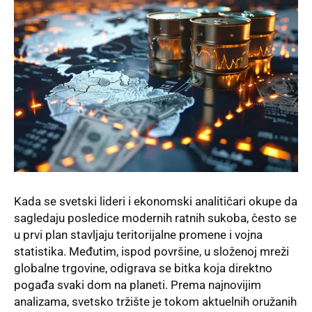
Kada se svetski lideri i ekonomski analitičari okupe da
sagledaju posledice modernih ratnih sukoba, često se
u prvi plan stavljaju teritorijalne promene i vojna
statistika. Međutim, ispod površine, u složenoj mreži
globalne trgovine, odigrava se bitka koja direktno
pogađa svaki dom na planeti. Prema najnovijim
analizama, svetsko tržište je tokom aktuelnih oružanih