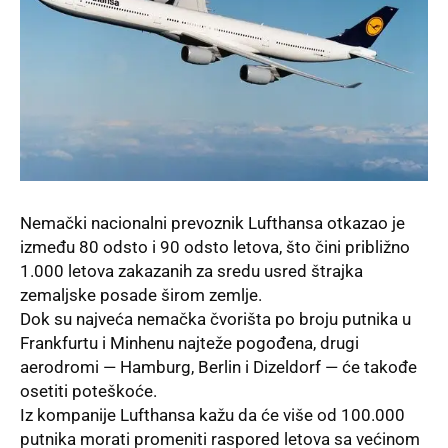
Nemački nacionalni prevoznik Lufthansa otkazao je
između 80 odsto i 90 odsto letova, što čini približno
1.000 letova zakazanih za sredu usred štrajka
zemaljske posade širom zemlje.
Dok su najveća nemačka čvorišta po broju putnika u
Frankfurtu i Minhenu najteže pogođena, drugi
aerodromi — Hamburg, Berlin i Dizeldorf — će takođe
osetiti poteškoće.
Iz kompanije Lufthansa kažu da će više od 100.000
putnika morati promeniti raspored letova sa većinom