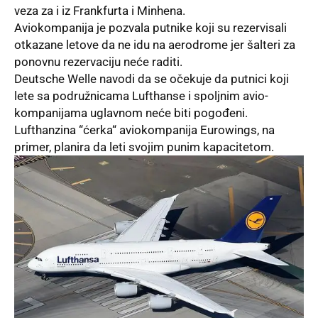
veza za i iz Frankfurta i Minhena.
Aviokompanija je pozvala putnike koji su rezervisali
otkazane letove da ne idu na aerodrome jer šalteri za
ponovnu rezervaciju neće raditi.
Deutsche Welle navodi da se očekuje da putnici koji
lete sa podružnicama Lufthanse i spoljnim avio-
kompanijama uglavnom neće biti pogođeni.
Lufthanzina “ćerka“ aviokompanija
Eurowings
, na
primer, planira da leti svojim punim kapacitetom.