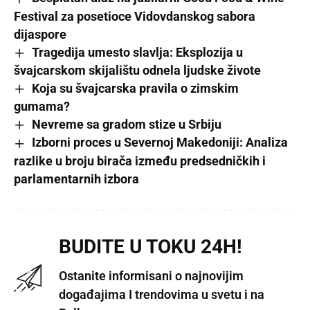
Festival za posetioce Vidovdanskog sabora
dijaspore
Tragedija umesto slavlja: Eksplozija u
švajcarskom skijalištu odnela ljudske živote
Koja su švajcarska pravila o zimskim
gumama?
Nevreme sa gradom stize u Srbiju
Izborni proces u Severnoj Makedoniji: Analiza
razlike u broju birača između predsedničkih i
parlamentarnih izbora
BUDITE U TOKU 24H!
Ostanite informisani o najnovijim
događajima I trendovima u svetu i na