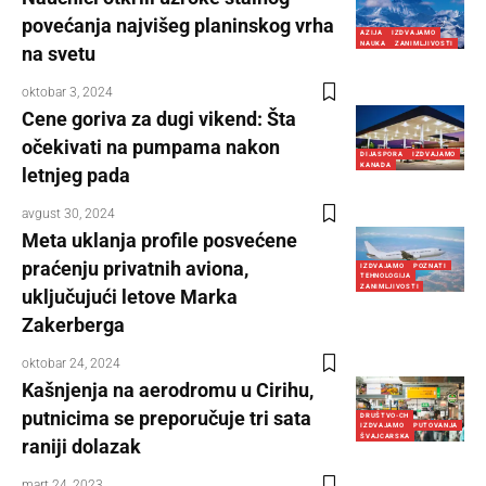
povećanja najvišeg planinskog vrha
AZIJA
IZDVAJAMO
NAUKA
ZANIMLJIVOSTI
na svetu
oktobar 3, 2024
Cene goriva za dugi vikend: Šta
očekivati na pumpama nakon
DIJASPORA
IZDVAJAMO
KANADA
letnjeg pada
avgust 30, 2024
Meta uklanja profile posvećene
praćenju privatnih aviona,
IZDVAJAMO
POZNATI
TEHNOLOGIJA
ZANIMLJIVOSTI
uključujući letove Marka
Zakerberga
oktobar 24, 2024
Kašnjenja na aerodromu u Cirihu,
putnicima se preporučuje tri sata
DRUŠTVO-CH
IZDVAJAMO
PUTOVANJA
ŠVAJCARSKA
raniji dolazak
mart 24, 2023