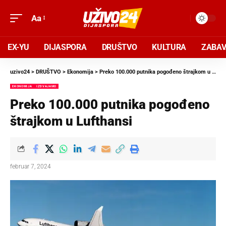
Aa
EX-YU
DIJASPORA
DRUŠTVO
KULTURA
ZABA
uzivo24
>
DRUŠTVO
>
Ekonomija
>
Preko 100.000 putnika pogođeno štrajkom u Lufthansi
EKONOMIJA
IZDVAJAMO
Preko 100.000 putnika pogođeno
štrajkom u Lufthansi
februar 7, 2024