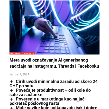
IZDVAJAMO
TEHNOLOGIJA
Meta uvodi označavanje AI generisanog
sadržaja na Instagramu, Threads i Facebooku
februar 9, 2024
Cirih uvodi minimalnu zaradu od skoro 24
CHF po satu
Povećajte produktivnost – od škole do
sale za sastanke
Poverenje u marketingu kao najjači
pokretač poslovnog rasta
Male navike koje potkopavaju čak i dobre