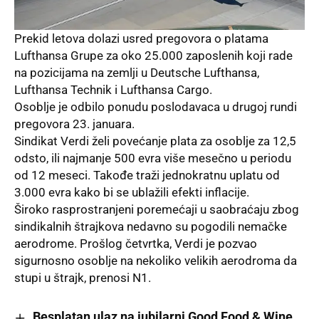
Prekid letova dolazi usred pregovora o platama
Lufthansa Grupe za oko 25.000 zaposlenih koji rade
na pozicijama na zemlji u Deutsche Lufthansa,
Lufthansa Technik i Lufthansa Cargo.
Osoblje je odbilo ponudu poslodavaca u drugoj rundi
pregovora 23. januara.
Sindikat Verdi želi povećanje plata za osoblje za 12,5
odsto, ili najmanje 500 evra više mesečno u periodu
od 12 meseci. Takođe traži jednokratnu uplatu od
3.000 evra kako bi se ublažili efekti inflacije.
Široko rasprostranjeni poremećaji u saobraćaju zbog
sindikalnih štrajkova nedavno su pogodili nemačke
aerodrome. Prošlog četvrtka, Verdi je pozvao
sigurnosno osoblje na nekoliko velikih aerodroma da
stupi u štrajk, prenosi N1.
Besplatan ulaz na jubilarni Good Food & Wine