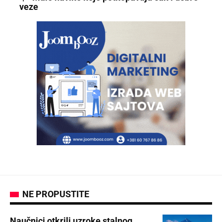
veze
NE PROPUSTITE
Naučnici otkrili uzroke stalnog