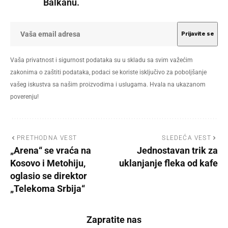
Balkanu.
Vaša privatnost i sigurnost podataka su u skladu sa svim važećim
zakonima o zaštiti podataka, podaci se koriste isključivo za poboljšanje
vašeg iskustva sa našim proizvodima i uslugama. Hvala na ukazanom
poverenju!
PRETHODNA VEST
SLEDEĆA VEST
„Arena“ se vraća na
Jednostavan trik za
Kosovo i Metohiju,
uklanjanje fleka od kafe
oglasio se direktor
„Telekoma Srbija“
Zapratite nas