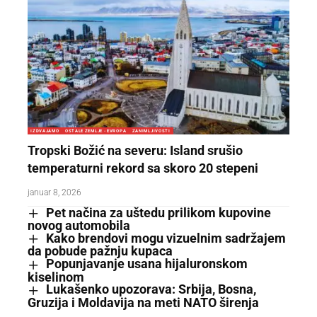
IZDVAJAMO
OSTALE ZEMLJE - EVROPA
ZANIMLJIVOSTI
Tropski Božić na severu: Island srušio
temperaturni rekord sa skoro 20 stepeni
januar 8, 2026
Pet načina za uštedu prilikom kupovine
novog automobila
Kako brendovi mogu vizuelnim sadržajem
da pobude pažnju kupaca
Popunjavanje usana hijaluronskom
kiselinom
Lukašenko upozorava: Srbija, Bosna,
Gruzija i Moldavija na meti NATO širenja