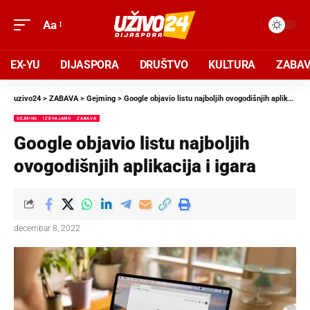
Aa
EX-YU
DIJASPORA
DRUŠTVO
KULTURA
ZABA
uzivo24
>
ZABAVA
>
Gejming
>
Google objavio listu najboljih ovogodišnjih aplikacija i igara
GEJMING
IZDVAJAMO
ZABAVA
Google objavio listu najboljih
ovogodišnjih aplikacija i igara
decembar 8, 2022