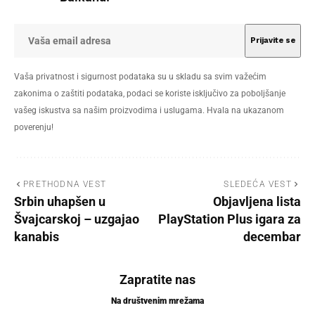
Vaša privatnost i sigurnost podataka su u skladu sa svim važećim
zakonima o zaštiti podataka, podaci se koriste isključivo za poboljšanje
vašeg iskustva sa našim proizvodima i uslugama. Hvala na ukazanom
poverenju!
PRETHODNA VEST
SLEDEĆA VEST
Srbin uhapšen u
Objavljena lista
Švajcarskoj – uzgajao
PlayStation Plus igara za
kanabis
decembar
Zapratite nas
Na društvenim mrežama