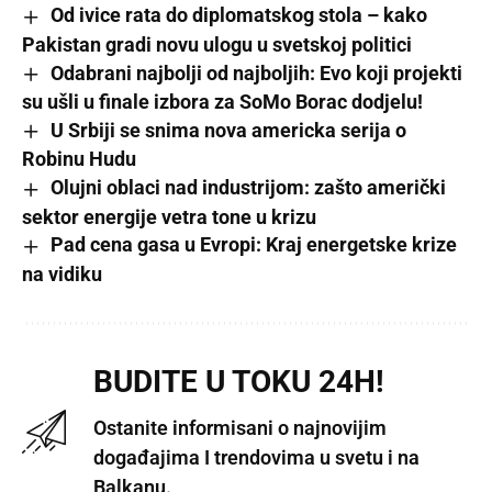
Od ivice rata do diplomatskog stola – kako
Pakistan gradi novu ulogu u svetskoj politici
Odabrani najbolji od najboljih: Evo koji projekti
su ušli u finale izbora za SoMo Borac dodjelu!
U Srbiji se snima nova americka serija o
Robinu Hudu
Olujni oblaci nad industrijom: zašto američki
sektor energije vetra tone u krizu
Pad cena gasa u Evropi: Kraj energetske krize
na vidiku
BUDITE U TOKU 24H!
Ostanite informisani o najnovijim
događajima I trendovima u svetu i na
Balkanu.