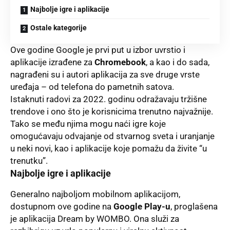
Najbolje igre i aplikacije
Ostale kategorije
Ove godine Google je prvi put u izbor uvrstio i
aplikacije izrađene za
Chromebook
, a kao i do sada,
nagrađeni su i autori aplikacija za sve
druge vrste
uređaja
– od telefona do pametnih satova.
Istaknuti radovi za 2022. godinu odražavaju tržišne
trendove i ono što je korisnicima trenutno najvažnije.
Tako se među njima mogu naći igre koje
omogućavaju odvajanje od stvarnog sveta i uranjanje
u neki novi, kao i aplikacije koje pomažu da živite “u
trenutku”.
Najbolje igre i aplikacije
Generalno najboljom mobilnom aplikacijom,
dostupnom ove godine na
Google Play-u
, proglašena
je aplikacija
Dream by WOMBO
. Ona služi za