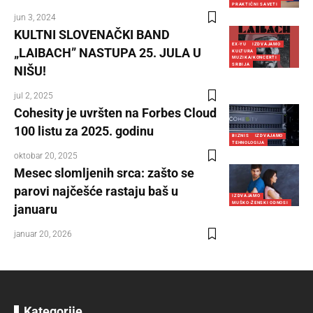
PRAKTIČNI SAVETI
jun 3, 2024
KULTNI SLOVENAČKI BAND
EX-YU
IZDVAJAMO
„LAIBACH” NASTUPA 25. JULA U
KULTURA
MUZIKA/KONCERTI
SRBIJA
NIŠU!
jul 2, 2025
Cohesity je uvršten na Forbes Cloud
100 listu za 2025. godinu
BIZNIS
IZDVAJAMO
TEHNOLOGIJA
oktobar 20, 2025
Mesec slomljenih srca: zašto se
parovi najčešće rastaju baš u
IZDVAJAMO
MUŠKO-ŽENSKI ODNOSI
januaru
januar 20, 2026
Kategorije