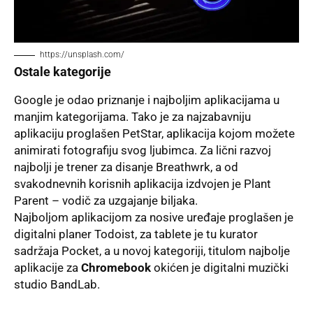
https://unsplash.com/
Ostale kategorije
Google je odao priznanje i najboljim aplikacijama u
manjim kategorijama. Tako je za najzabavniju
aplikaciju proglašen
PetStar
, aplikacija kojom možete
animirati fotografiju svog ljubimca. Za lični razvoj
najbolji je trener za disanje Breathwrk, a od
svakodnevnih korisnih aplikacija izdvojen je
Plant
Parent
– vodič za uzgajanje biljaka.
Najboljom aplikacijom
za nosive uređaje proglašen je
digitalni planer
Todoist
, za tablete je tu kurator
sadržaja
Pocket
, a u novoj kategoriji, titulom najbolje
aplikacije za
Chromebook
okićen je digitalni muzički
studio
BandLab
.