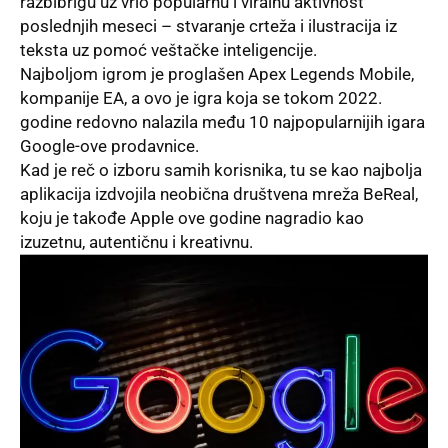
razbibrigu uz vrlo popularnu i viralnu aktivnost
poslednjih meseci – stvaranje crteža i ilustracija iz
teksta uz pomoć veštačke inteligencije.
Najboljom igrom je proglašen
Apex Legends Mobile
,
kompanije
EA
, a ovo je igra koja se tokom 2022.
godine redovno nalazila među 10 najpopularnijih igara
Google-ove prodavnice.
Kad je reč o izboru samih korisnika, tu se kao najbolja
aplikacija izdvojila neobična društvena mreža
BeReal
,
koju je takođe
Apple
ove godine nagradio kao
izuzetnu, autentičnu i kreativnu.