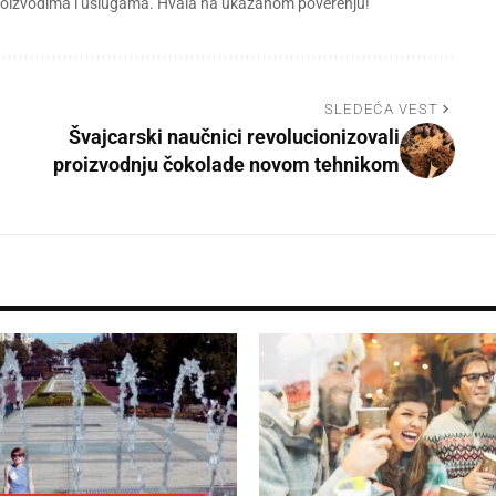
 proizvodima i uslugama. Hvala na ukazanom poverenju!
SLEDEĆA VEST
Švajcarski naučnici revolucionizovali
proizvodnju čokolade novom tehnikom