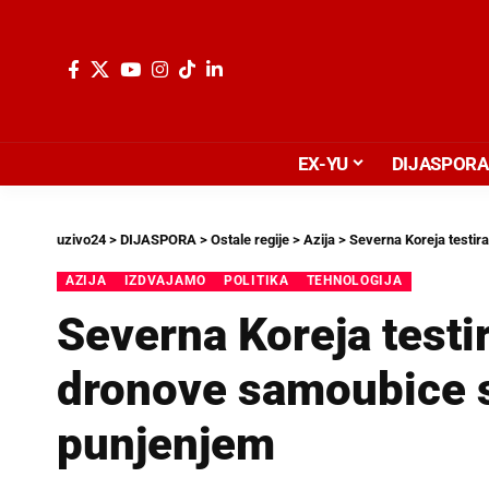
EX-YU
DIJASPORA
uzivo24
>
DIJASPORA
>
Ostale regije
>
Azija
>
Severna Koreja testir
AZIJA
IZDVAJAMO
POLITIKA
TEHNOLOGIJA
Severna Koreja testi
dronove samoubice 
punjenjem