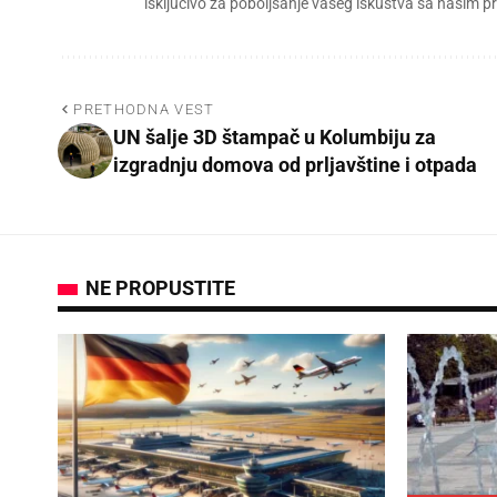
isključivo za poboljšanje vašeg iskustva sa našim
PRETHODNA VEST
UN šalje 3D štampač u Kolumbiju za
izgradnju domova od prljavštine i otpada
NE PROPUSTITE