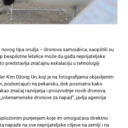
e novog tipa oružja – dronova samoubica, saopštili su
ip bespilotne letelice može da gađa neprijateljske
što predstavlja značajnu eskalaciju u tehnologiji
der
Kim Džong Un
, koji je na fotografijama objavljenim
m, podsećajući na pekarsku, dok posmatra kako
kao značaj razvijanja i proizvodnje novih dronova,
i „višenamenske dronove za napad“, javlja agencija
ksplozivnim punjenjem koje im omogućava direktno
 za napade na sve neprijateljske ciljeve na zemlji i na