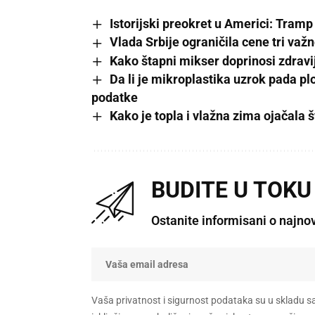
Istorijski preokret u Americi: Tram
Vlada Srbije ograničila cene tri važ
Kako štapni mikser doprinosi zdravi
Da li je mikroplastika uzrok pada pl
podatke
Kako je topla i vlažna zima ojačala
BUDITE U TOKU
Ostanite informisani o najno
Vaša privatnost i sigurnost podataka su u skladu s