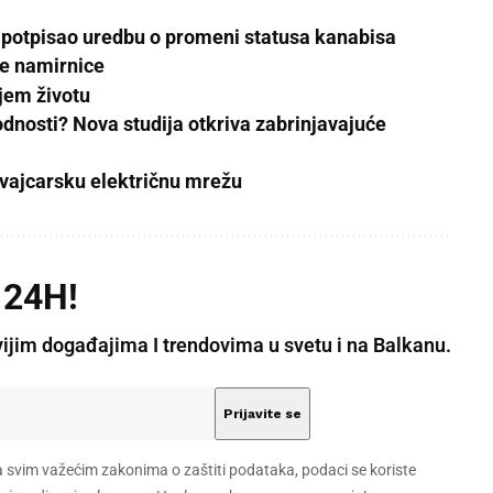
p potpisao uredbu o promeni statusa kanabisa
ne namirnice
jem životu
odnosti? Nova studija otkriva zabrinjavajuće
 švajcarsku električnu mrežu
 24H!
vijim događajima I trendovima u svetu i na Balkanu.
a svim važećim zakonima o zaštiti podataka, podaci se koriste