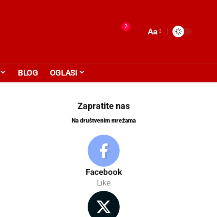
2
Aa
BLOG
OGLASI
Zapratite nas
Na društvenim mrežama
Facebook
Like