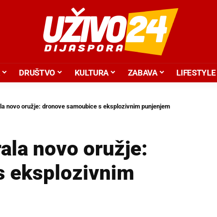
DRUŠTVO
KULTURA
ZABAVA
LIFESTYLE
ala novo oružje: dronove samoubice s eksplozivnim punjenjem
rala novo oružje:
s eksplozivnim