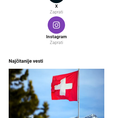
X
Zaprati
Instagram
Zaprati
Najčitanije vesti