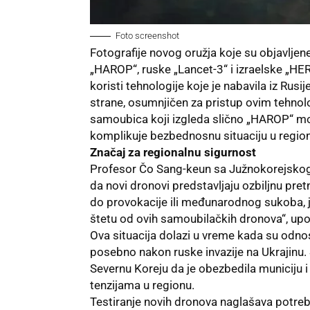
Foto screenshot
Fotografije novog oružja koje su objavljene
„HAROP“, ruske „
Lancet-3
“ i izraelske „H
koristi tehnologije koje je nabavila iz Rusij
strane, osumnjičen za pristup ovim tehnolo
samoubica koji izgleda slično „HAROP“ mo
komplikuje bezbednosnu situaciju u regio
Značaj za regionalnu sigurnost
Profesor Čo Sang-keun sa Južnokorejskog 
da novi dronovi predstavljaju ozbiljnu pre
do provokacije ili međunarodnog sukoba, 
štetu od ovih samoubilačkih dronova“, upo
Ova situacija dolazi u vreme kada su odnos
posebno nakon ruske invazije na Ukrajinu.
Severnu Koreju da je obezbedila municiju i 
tenzijama u regionu.
Testiranje novih dronova naglašava potreb