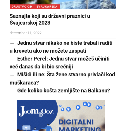
DRUŠTVO-CH
ŠVAJCARSKA
Saznajte koji su državni praznici u
Švajcarskoj 2023
decembar 11, 2022
Jednu stvar nikako ne biste trebali raditi
u krevetu ako ne možete zaspati
Esther Perel: Jednu stvar možeš učiniti
već danas da bi bio srećniji
Mišići ili ne: Šta žene stvarno privlači kod
muškaraca?
Gde koliko košta zemljište na Balkanu?