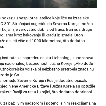
 pokazuju bespilotne letelice koje liče na izraelske
ERO 30“. Stručnjaci sugerišu da Severna Koreja možda
e, koja ih je verovatno dobila od Irana.
Iran
je, s druge
gijama kroz hakovanje ili krađu iz Izraela. Dron
že da leti više od 1000 kilometara, što dodatno
nu.
instituta za naprednu nauku i tehnologiju upozorava
tnju nacionalnoj bezbednosti Južne Koreje. „Ako dođe
južnokorejska vojska bi neizbežno pretrpela značajnu
zorio je Čo.
i između Severne Koreje i Rusije dodatno ojačali,
 Sjedinjene Američke Države i
Južna Koreja
su optužile
rakete Rusiji za rat u Ukrajini, što dodatno doprinosi
u za pažljivim nadzorom i potencijalnim reakcijama na