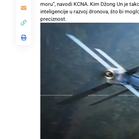
moru“, navodi KCNA. Kim Džong Un je tak
inteligencije
u razvoj dronova, što bi moglo
preciznost.