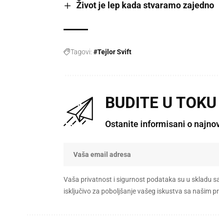
Život je lep kada stvaramo zajedno
Tagovi:
#Tejlor Svift
BUDITE U TOKU
Ostanite informisani o najno
Vaša privatnost i sigurnost podataka su u skladu s
isključivo za poboljšanje vašeg iskustva sa našim