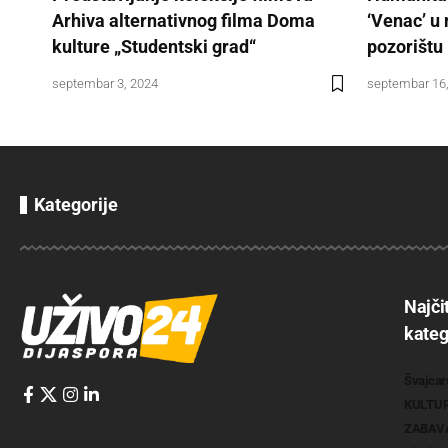
Arhiva alternativnog filma Doma
‘Venac’ 
kulture „Studentski grad“
pozorištu
septembar 3, 2024
septembar 16
Kategorije
Najči
kateg
Švajcar
KULTU
ZABAV