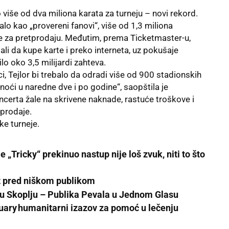
više od dva miliona karata za turneju – novi rekord.
valo kao „provereni fanovi“, više od 1,3 miliona
ve za pretprodaju. Međutim, prema Ticketmaster-u,
li da kupe karte i preko interneta, uz pokušaje
lo oko 3,5 milijardi zahteva.
i, Tejlor bi trebalo da odradi više od 900 stadionskih
oći u naredne dve i po godine“, saopštila je
erta žale na skrivene naknade, rastuće troškove i
tprodaje.
e turneje
.
e „Tricky“ prekinuo nastup nije loš zvuk, niti to što
t pred niškom publikom
 u Skoplju – Publika Pevala u Jednom Glasu
uary humanitarni izazov za pomoć u lečenju