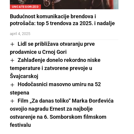
UNCATEGORIZED
Budućnost komunikacije brendova i
potrošača: top 5 trendova za 2025. i nadalje
april 4, 2025
Lidl se približava otvaranju prve
prodavnice u Crnoj Gori
Zahlađenje donelo rekordno niske
temperature i zatvorene prevoje u
Švajcarskoj
Hodočasnici masovno umiru na 52
stepena
Film „Za danas toliko“ Marka Đorđevića
osvojio nagradu Ernest za najbolje
ostvarenje na 6. Somborskom filmskom
festivalu