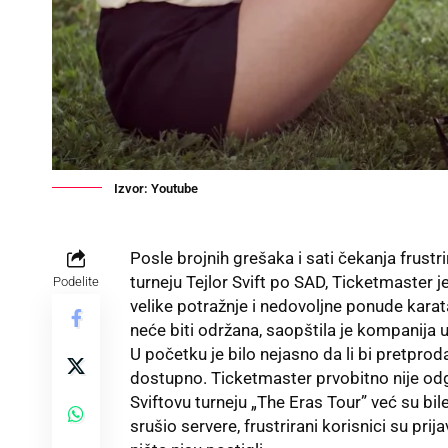
Izvor: Youtube
Posle brojnih grešaka i sati čekanja frustr
turneju
Tejlor Svift
po SAD, Ticketmaster j
Podelite
velike potražnje i nedovoljne ponude karata
neće biti održana, saopštila je kompanija u
U početku je bilo nejasno da li bi pretproda
dostupno. Ticketmaster prvobitno nije odgo
Sviftovu turneju „The Eras Tour” već su bil
srušio servere, frustrirani korisnici su prij