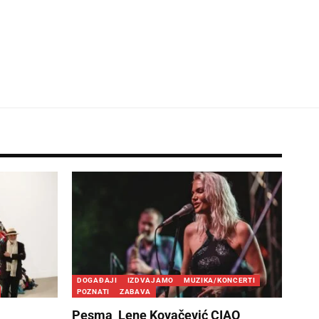
DOGAĐAJI
IZDVAJAMO
MUZIKA/KONCERTI
POZNATI
ZABAVA
Pesma Lene Kovačević CIAO