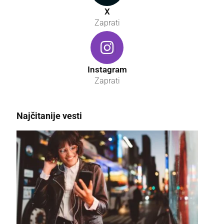
X
Zaprati
Instagram
Zaprati
Najčitanije vesti