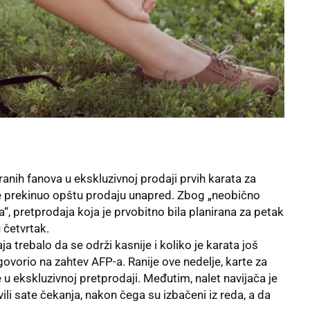
iranih fanova u ekskluzivnoj prodaji prvih karata za
e prekinuo opštu prodaju unapred. Zbog „neobično
“, pretprodaja koja je prvobitno bila planirana za petak
 četvrtak.
ja trebalo da se održi kasnije i koliko je karata još
vorio na zahtev AFP-a. Ranije ove nedelje, karte za
e u ekskluzivnoj pretprodaji. Međutim, nalet navijača je
avili sate čekanja, nakon čega su izbačeni iz reda, a da