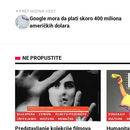
PRETHODNA VEST
Google mora da plati skoro 400 miliona
američkih dolara
NE PROPUSTITE
DIJASPORA
EVROPA
FILM/TV/POZORIŠTE
DOGAĐAJI
IZDVAJAMO
KULTURA
NEMAČKA
KULTURA
S
Predstavljanje kolekcije filmova
Humanita