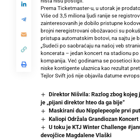
ništa nisu postigli.
Prema Ticketmaster-u, u utorak je prodato 
Više od 3,5 miliona ljudi ranije se registro
zainteresovanih je dobilo pristupne kodo
brojni neregistrovani obožavaoci su pokuša
pristupa automatskim botovi, na sajtu je bi
„Sudeći po saobraćaju na našoj veb stranic
koncerata – jedan koncert na stadionu po n
kompanija. Već godinama se posetioci konc
niske kontigente ulaznica kao rezultat pre
Tejlor Svift još nije objavila
datume evropsk
Direktor Nišvila: Razlog zbog kojeg j
je „pijani direktor hteo da ga bije“
Maskirani duo Nipplepeople prvi pu
Kaliopi Održala Grandiozan Koncert
U toku je KTJ Winter Challenge #jan
devojčice Magdalene Vlaški