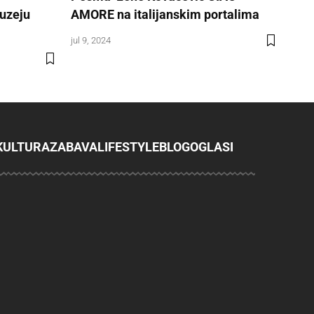
Muzeju
AMORE na italijanskim portalima
jul 9, 2024
KULTURA
ZABAVA
LIFESTYLE
BLOG
OGLASI