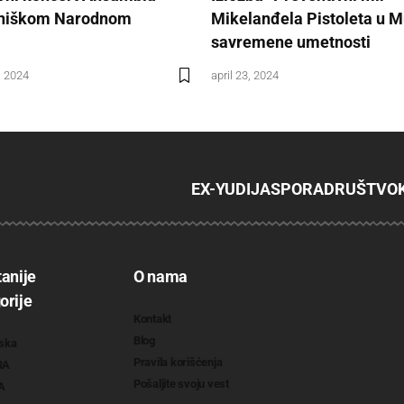
u niškom Narodnom
Mikelanđela Pistoleta u 
savremene umetnosti
, 2024
april 23, 2024
EX-YU
DIJASPORA
DRUŠTVO
tanije
O nama
orije
Kontakt
Blog
ska
Pravila korišćenja
RA
Pošaljite svoju vest
A