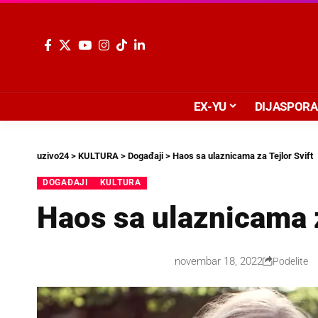
EX-YU
DIJASPORA
uzivo24
>
KULTURA
>
Događaji
>
Haos sa ulaznicama za Tejlor Svift
DOGAĐAJI
KULTURA
Haos sa ulaznicama z
novembar 18, 2022
Podelite