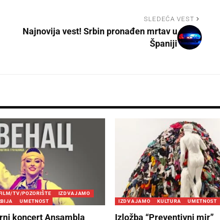
SLEDEĆA VEST
Najnovija vest! Srbin pronađen mrtav u
Španiji
FILM/TV/POZORIŠTE
IZDVAJAMO
RBIJA
UMETNOST
IZDVAJAMO
KULTURA
UMETNOST
rni koncert Ansambla
Izložba “Preventivni mir”