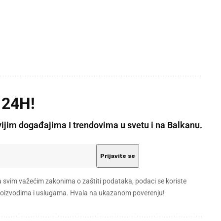
 24H!
vijim događajima I trendovima u svetu i na Balkanu.
a svim važećim zakonima o zaštiti podataka, podaci se koriste
 proizvodima i uslugama. Hvala na ukazanom poverenju!