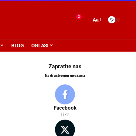
2
Aa
BLOG
OGLASI
Zapratite nas
Na društvenim mrežama
Facebook
Like