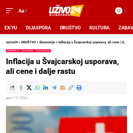
Aa
EX-YU
DIJASPORA
DRUŠTVO
KULTURA
ZABA
uzivo24
>
DRUŠTVO
>
Ekonomija
>
Inflacija u Švajcarskoj usporava, ali cene i dalje rastu
EKONOMIJA
IZDVAJAMO
ŠVAJCARSKA
Inflacija u Švajcarskoj usporava,
ali cene i dalje rastu
april 12, 2024