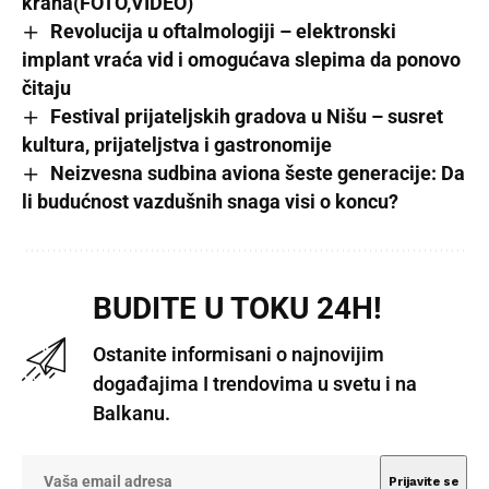
krana(FOTO,VIDEO)
Revolucija u oftalmologiji – elektronski
implant vraća vid i omogućava slepima da ponovo
čitaju
Festival prijateljskih gradova u Nišu – susret
kultura, prijateljstva i gastronomije
Neizvesna sudbina aviona šeste generacije: Da
li budućnost vazdušnih snaga visi o koncu?
BUDITE U TOKU 24H!
Ostanite informisani o najnovijim
događajima I trendovima u svetu i na
Balkanu.