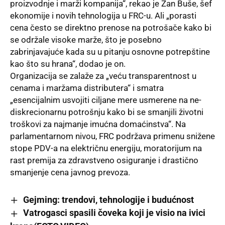
proizvodnje i marži kompanija“, rekao je Žan Buše, šef
ekonomije i novih tehnologija u FRC-u. Ali „porasti
cena često se direktno prenose na potrošače kako bi
se održale visoke marže, što je posebno
zabrinjavajuće kada su u pitanju osnovne potrepštine
kao što su hrana“, dodao je on.
Organizacija se zalaže za „veću transparentnost u
cenama i maržama distributera“ i smatra
„esencijalnim usvojiti ciljane mere usmerene na ne-
diskrecionarnu potrošnju kako bi se smanjili životni
troškovi za najmanje imućna domaćinstva“. Na
parlamentarnom nivou, FRC podržava primenu snižene
stope PDV-a na električnu energiju, moratorijum na
rast premija za zdravstveno osiguranje i drastično
smanjenje cena javnog prevoza.
Gejming: trendovi, tehnologije i budućnost
Vatrogasci spasili čoveka koji je visio na ivici