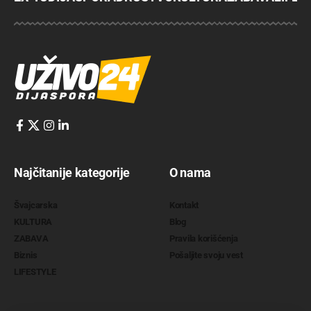
Najčitanije kategorije
O nama
Švajcarska
Kontakt
KULTURA
Blog
ZABAVA
Pravila korišćenja
Biznis
Pošaljite svoju vest
LIFESTYLE