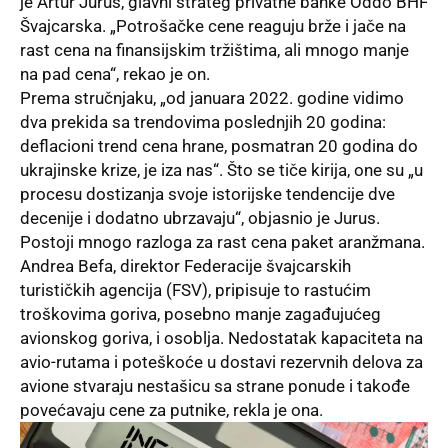
je Artur Jurus, glavni strateg privatne banke Oddo BHF
Švajcarska. „Potrošačke cene reaguju brže i jače na
rast cena na finansijskim tržištima, ali mnogo manje
na pad cena“, rekao je on.
Prema stručnjaku, „od januara 2022. godine vidimo
dva prekida sa trendovima poslednjih 20 godina:
deflacioni trend cena hrane, posmatran 20 godina do
ukrajinske krize, je iza nas“. Što se tiče kirija, one su „u
procesu dostizanja svoje istorijske tendencije dve
decenije i dodatno ubrzavaju“, objasnio je Jurus.
Postoji mnogo razloga za rast cena paket aranžmana.
Andrea Befa, direktor Federacije švajcarskih
turističkih agencija (FSV), pripisuje to rastućim
troškovima goriva, posebno manje zagađujućeg
avionskog goriva, i osoblja. Nedostatak kapaciteta na
avio-rutama i poteškoće u dostavi rezervnih delova za
avione stvaraju nestašicu sa strane ponude i takođe
povećavaju cene za putnike, rekla je ona.