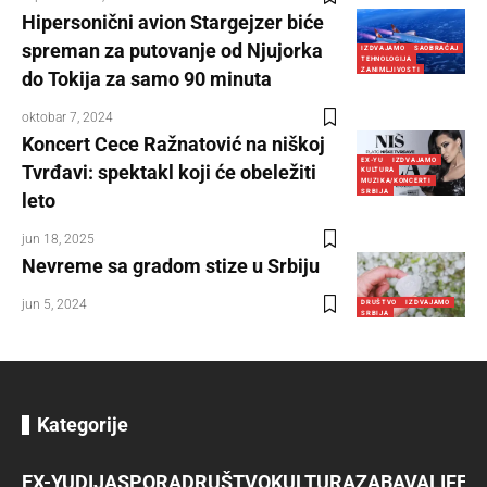
Hipersonični avion Stargejzer biće
spreman za putovanje od Njujorka
IZDVAJAMO
SAOBRAĆAJ
TEHNOLOGIJA
ZANIMLJIVOSTI
do Tokija za samo 90 minuta
oktobar 7, 2024
Koncert Cece Ražnatović na niškoj
EX-YU
IZDVAJAMO
Tvrđavi: spektakl koji će obeležiti
KULTURA
MUZIKA/KONCERTI
SRBIJA
leto
jun 18, 2025
Nevreme sa gradom stize u Srbiju
jun 5, 2024
DRUŠTVO
IZDVAJAMO
SRBIJA
Kategorije
EX-YU
DIJASPORA
DRUŠTVO
KULTURA
ZABAVA
LIFES