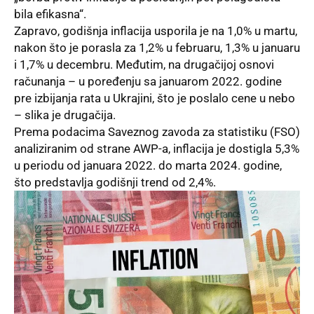
bila efikasna“.
Zapravo, godišnja inflacija usporila je na 1,0% u martu,
nakon što je porasla za 1,2% u februaru, 1,3% u januaru
i 1,7% u decembru. Međutim, na drugačijoj osnovi
računanja – u poređenju sa januarom 2022. godine
pre izbijanja rata u Ukrajini, što je poslalo cene u nebo
– slika je drugačija.
Prema podacima Saveznog zavoda za statistiku (FSO)
analiziranim od strane AWP-a, inflacija je dostigla 5,3%
u periodu od januara 2022. do marta 2024. godine,
što predstavlja godišnji trend od 2,4%.