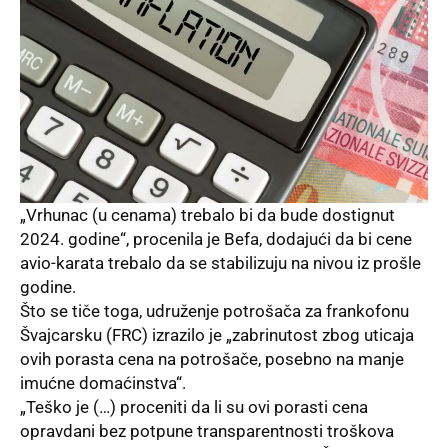
„Vrhunac (u cenama) trebalo bi da bude dostignut
2024. godine“, procenila je Befa, dodajući da bi cene
avio-karata trebalo da se stabilizuju na nivou iz prošle
godine.
Što se tiče toga, udruženje potrošača za frankofonu
Švajcarsku (FRC) izrazilo je „zabrinutost zbog uticaja
ovih porasta cena na potrošače, posebno na manje
imućne domaćinstva“.
„Teško je (…) proceniti da li su ovi porasti cena
opravdani bez potpune transparentnosti troškova