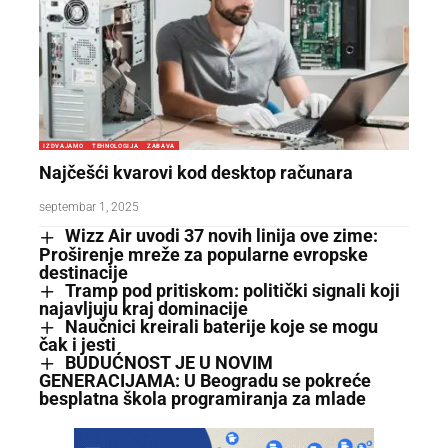
IZDVAJAMO
TEHNOLOGIJA
ZABAVA
Najčešći kvarovi kod desktop računara
septembar 1, 2025
Wizz Air uvodi 37 novih linija ove zime:
Proširenje mreže za popularne evropske
destinacije
Tramp pod pritiskom: politički signali koji
najavljuju kraj dominacije
Naučnici kreirali baterije koje se mogu
čak i jesti
BUDUĆNOST JE U NOVIM
GENERACIJAMA: U Beogradu se pokreće
besplatna škola programiranja za mlade