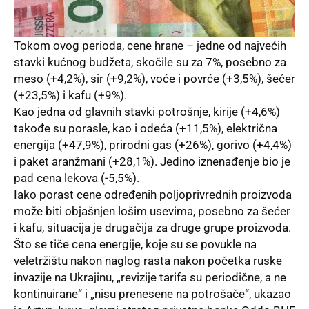
Tokom ovog perioda, cene hrane – jedne od najvećih
stavki kućnog budžeta, skočile su za 7%, posebno za
meso (+4,2%), sir (+9,2%), voće i povrće (+3,5%), šećer
(+23,5%) i kafu (+9%).
Kao jedna od glavnih stavki potrošnje, kirije (+4,6%)
takođe su porasle, kao i odeća (+11,5%), električna
energija (+47,9%), prirodni gas (+26%), gorivo (+4,4%)
i paket aranžmani (+28,1%). Jedino iznenađenje bio je
pad cena lekova (-5,5%).
Iako porast cene određenih poljoprivrednih proizvoda
može biti objašnjen lošim usevima, posebno za šećer
i kafu, situacija je drugačija za druge grupe proizvoda.
Što se tiče cena energije, koje su se povukle na
veletržištu nakon naglog rasta nakon početka ruske
invazije na Ukrajinu, „revizije tarifa su periodične, a ne
kontinuirane“ i „nisu prenesene na potrošače“, ukazao