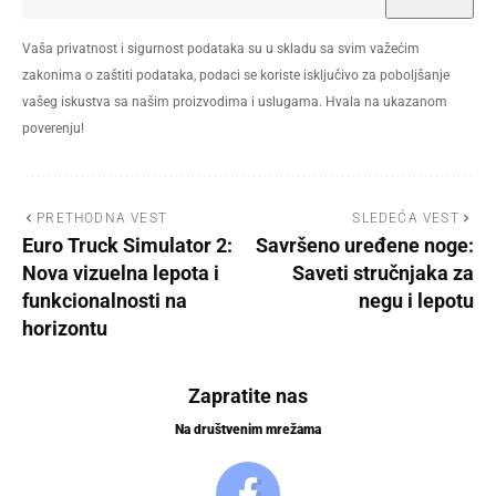
Vaša privatnost i sigurnost podataka su u skladu sa svim važećim
zakonima o zaštiti podataka, podaci se koriste isključivo za poboljšanje
vašeg iskustva sa našim proizvodima i uslugama. Hvala na ukazanom
poverenju!
PRETHODNA VEST
SLEDEĆA VEST
Euro Truck Simulator 2:
Savršeno uređene noge:
Nova vizuelna lepota i
Saveti stručnjaka za
funkcionalnosti na
negu i lepotu
horizontu
Zapratite nas
Na društvenim mrežama