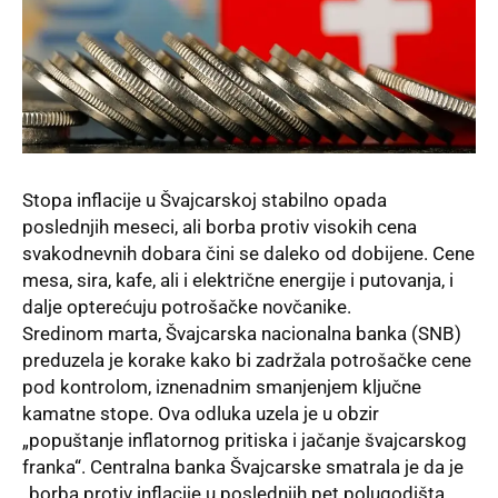
Stopa inflacije u Švajcarskoj stabilno opada
poslednjih meseci, ali borba protiv visokih cena
svakodnevnih dobara čini se daleko od dobijene. Cene
mesa, sira, kafe, ali i električne energije i putovanja, i
dalje opterećuju potrošačke novčanike.
Sredinom marta, Švajcarska nacionalna banka (SNB)
preduzela je korake kako bi zadržala potrošačke cene
pod kontrolom, iznenadnim smanjenjem ključne
kamatne stope. Ova odluka uzela je u obzir
„popuštanje inflatornog pritiska i jačanje švajcarskog
franka“. Centralna banka Švajcarske smatrala je da je
„borba protiv inflacije u poslednjih pet polugodišta