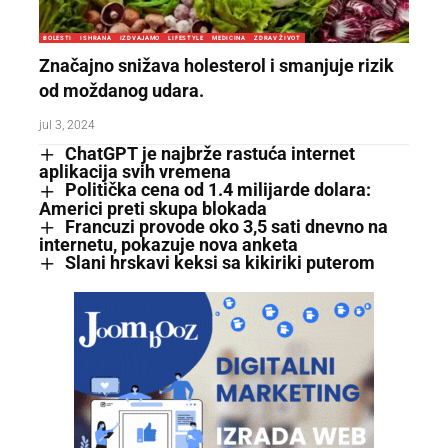
BOLESTI
ISHRANA
IZDVAJAMO
LIFESTYLE
MEDICINA
ZDRAV ŽIVOT
Značajno snižava holesterol i smanjuje rizik
od moždanog udara.
jul 3, 2024
ChatGPT je najbrže rastuća internet
aplikacija svih vremena
Politička cena od 1.4 milijarde dolara:
Americi preti skupa blokada
Francuzi provode oko 3,5 sati dnevno na
internetu, pokazuje nova anketa
Slani hrskavi keksi sa kikiriki puterom