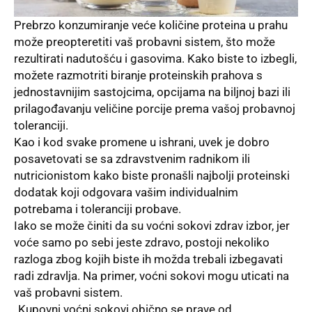
Prebrzo konzumiranje veće količine proteina u prahu
može preopteretiti vaš probavni sistem, što može
rezultirati nadutošću i gasovima. Kako biste to izbegli,
možete razmotriti biranje proteinskih prahova s ​​
jednostavnijim sastojcima, opcijama na biljnoj bazi ili
prilagođavanju veličine porcije prema vašoj probavnoj
toleranciji.
Kao i kod svake promene u ishrani, uvek je dobro
posavetovati se sa zdravstvenim radnikom ili
nutricionistom kako biste pronašli najbolji proteinski
dodatak koji odgovara vašim individualnim
potrebama i toleranciji probave.
Iako se može činiti da su voćni sokovi zdrav izbor, jer
voće samo po sebi jeste zdravo, postoji nekoliko
razloga zbog kojih biste ih možda trebali izbegavati
radi zdravlja. Na primer, voćni sokovi mogu uticati na
vaš probavni sistem.
„Kupovni voćni sokovi obično se prave od