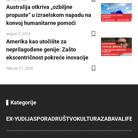
Australija otkriva „ozbiljne
propuste“ u izraelskom napadu na
AUSTRALIJA I NOVI
ZELAND
DIJASPORA
IZDVAJAMO
konvoj humanitarne pomoći
avgust 2, 2024
Amerika kao utočište za
IZDVAJAMO
SEVERNA AMERIKA
neprilagođene genije: Zašto
SJEDINJENE AMERIČKE
DRŽAVE
ZANIMLJIVOSTI
ekscentričnost pokreće inovacije
februar 27, 2026
Kategorije
EX-YU
DIJASPORA
DRUŠTVO
KULTURA
ZABAVA
LIFES