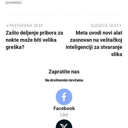
poverenju!
PRETHODNA VEST
SLEDEĆA VEST
Zašto deljenje pribora za
Meta uvodi novi alat
nokte može biti velika
zasnovan na veštačkoj
greška?
inteligenciji za stvaranje
slika
Zapratite nas
Na društvenim mrežama
Facebook
Like