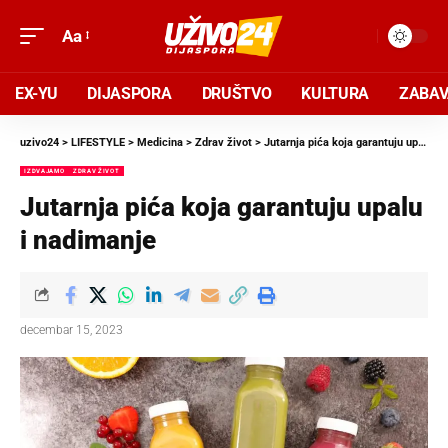
Aa
EX-YU
DIJASPORA
DRUŠTVO
KULTURA
ZABA
uzivo24
>
LIFESTYLE
>
Medicina
>
Zdrav život
>
Jutarnja pića koja garantuju upalu i nadimanje
IZDVAJAMO
ZDRAV ŽIVOT
Jutarnja pića koja garantuju upalu
i nadimanje
decembar 15, 2023