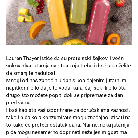
Lauren Thayer ističe da su proteinski šejkovi i voćni
sokovi dva jutarnja napitka koja treba izbeći ako želite
da smanjite nadutost
Mnogi od nas započinju dan s uobičajenim jutarnjim
napitkom, bilo da je to voda, kafa, čaj, sok ili bilo šta
drugo što možete popiti dok se pripremate za dan
pred vama.
I baš kao što vaš izbor hrane za
doručak
ima važnost,
tako i pića koja konzumirate mogu značajno uticati na
to kako će proteći ostatak dana. Naime, neka jutarnja
pića mogu nenamerno doprineti neželjenim gostima –