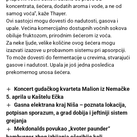
koncentrata, šećera, dodatih aroma i vode, a ne od
samog voća“, kaže Thayer.
Ovi sastojci mogu dovesti do nadutosti, gasova i
upale. Većina komercijalno dostupnih voćnih sokova
obiluje fruktozom, prirodnim šećerom iz voća.
Za neke ljude, velike količine ovog šećera mogu
izazvati izazove u probavnom sistemu pri apsorpciji.
To može dovesti do
fermentacije u crevima
, stvarajući
gasove i nadutost. Upala je još jedna posledica
prekomernog unosa šećera.
Koncert gudačkog kvarteta Malion iz Nemačke
5. aprila u Kaštelu Ečka
Gasna elektrana kraj Niša – poznata lokacija,
potpisan sporazum, a grad dobija i jeftiniji sistem
grejanja
Mekdonalds povukao „kvoter paunder“
hamburger zbog izbijanja ešerihije koli