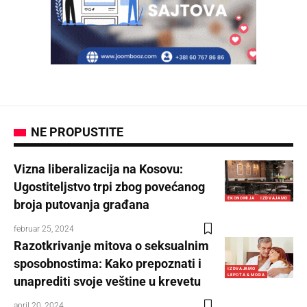
NE PROPUSTITE
Vizna liberalizacija na Kosovu:
Ugostiteljstvo trpi zbog povećanog
EKONOMIJA
IZDVAJAMO
broja putovanja građana
februar 25, 2024
Razotkrivanje mitova o seksualnim
sposobnostima: Kako prepoznati i
IZDVAJAMO
LEPOTA & MODA
unaprediti svoje veštine u krevetu
april 20, 2024