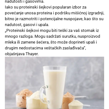
nadutosti i gasovima.
Iako su proteinski šejkovi popularan izbor za
povećanje unosa proteina i podršku mišićnoj izgradnji,
bitno je razmotriti i potencijalne nuspojave, kao što su
nadutost, gasovi i upala.
„Proteinski šejkovi mogu biti teški za vaš stomak iz
mnogo razloga. Mogu sadržati surutku, nusproizvod
mleka ili zamene šećera, što može doprineti upali i
drugim nedostacima veštačkih zaslađivača“,
objašnjava Thayer.