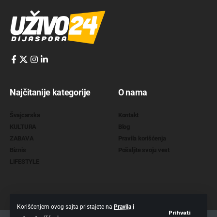
Najčitanije kategorije
O nama
Švajcarska
Kontakt
KULTURA
Blog
ZABAVA
Pravila korišćenja
Biznis
Pošaljite svoju vest
LIFESTYLE
Korišćenjem ovog sajta pristajete na
Pravila i
Prihvati