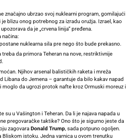
eme značajno ubrzao svoj nuklearni program, gomilajući
je blizu onog potrebnog za izradu oružja. Izrael, kao
upozorava da je „crvena linija“ pređena.
 načina:
postane nuklearna sila pre nego što bude prekasno.
treba da primora Teheran na nove, restriktivnije
d.
moćan. Njihov arsenal balističkih raketa i mreža
od Libana do Jemena – garantuje da bilo kakav napad
i moglo da ugrozi protok nafte kroz Ormuski moreuz i
e su u Vašington i Teheran. Da li je najava napada u
žene pregovaračke taktike? Ono što je sigurno jeste da
 koju zagovara
Donald Trump
, sada potpuno ogoljen.
 na Bliskom istoku. Jedna varnica u ovom trenutku