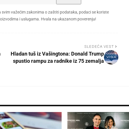
a svim važećim zakonima o zaštiti podataka, podaci se koriste
 proizvodima i uslugama. Hvala na ukazanom poverenju!
SLEDEĆA VEST
n
Hladan tuš iz Vašingtona: Donald Trump
spustio rampu za radnike iz 75 zemalja