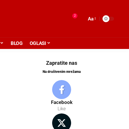
2
Aa
BLOG
OGLASI
Zapratite nas
Na društvenim mrežama
Facebook
Like