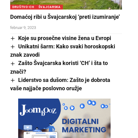
DRUŠTVO-CH
ŠVAJCARSKA
Domaćoj ribi u Švajcarskoj ‘preti izumiranje’
februar 9, 2023
Koje su prosečne visine žena u Evropi
Unikatni šarm: Kako svaki horoskopski
znak zavodi
Zašto Švajcarska koristi ‘CH’ i šta to
znači?
Liderstvo sa dušom: Zašto je dobrota
vaše najjače poslovno oružje