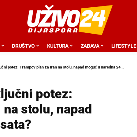
DRUŠTVO
KULTURA
ZABAVA
LIFESTYLE
čni potez: Trampov plan za Iran na stolu, napad moguć u naredna 24 sata?
jučni potez:
 na stolu, napad
sata?