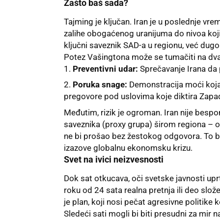
Zašto baš sada?
Tajming je ključan. Iran je u poslednje vr
zalihe obogaćenog uranijuma do nivoa koji 
ključni saveznik SAD-a u regionu, već dugo 
Potez Vašingtona može se tumačiti na dva
Preventivni udar:
Sprečavanje Irana da 
Poruka snage:
Demonstracija moći koja 
pregovore pod uslovima koje diktira Zapa
Međutim, rizik je ogroman. Iran nije bespo
saveznika (proxy grupa) širom regiona – 
ne bi prošao bez žestokog odgovora. To b
izazove globalnu ekonomsku krizu.
Svet na ivici neizvesnosti
Dok sat otkucava, oči svetske javnosti uprt
roku od 24 sata realna pretnja ili deo slo
je plan, koji nosi pečat agresivne politike
Sledeći sati mogli bi biti presudni za mir