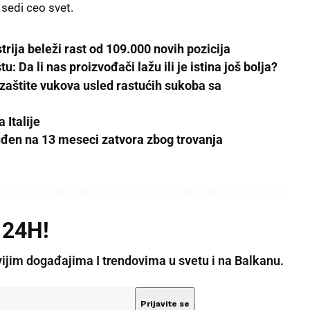
 sedi ceo svet.
rija beleži rast od 109.000 novih pozicija
: Da li nas proizvođači lažu ili je istina još bolja?
zaštite vukova usled rastućih sukoba sa
 Italije
đen na 13 meseci zatvora zbog trovanja
 24H!
vijim događajima I trendovima u svetu i na Balkanu.