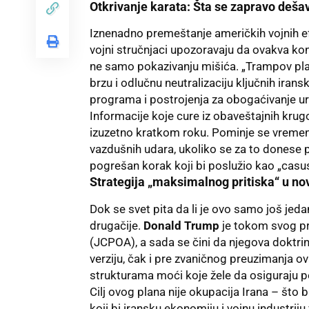
Otkrivanje karata: Šta se zapravo deša
Iznenadno premeštanje američkih vojnih efe
vojni stručnjaci upozoravaju da ovakva ko
ne samo pokazivanju mišića. „Trampov pla
brzu i odlučnu neutralizaciju ključnih irans
programa i postrojenja za obogaćivanje u
Informacije koje cure iz obaveštajnih kru
izuzetno kratkom roku. Pominje se vremens
vazdušnih udara, ukoliko se za to donese p
pogrešan korak koji bi poslužio kao „casus 
Strategija „maksimalnog pritiska“ u n
Dok se svet pita da li je ovo samo još jed
drugačije.
Donald Trump
je tokom svog p
(JCPOA), a sada se čini da njegova doktri
verziju, čak i pre zvaničnog preuzimanja ov
strukturama moći koje žele da osiguraju poz
Cilj ovog plana nije okupacija Irana – što b
koji bi iransku ekonomiju i vojnu industri