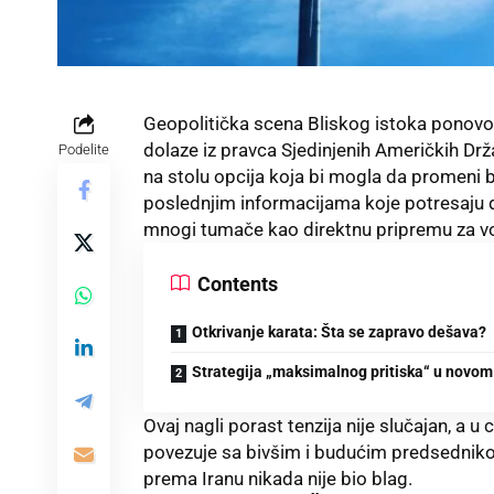
Geopolitička scena Bliskog istoka ponovo s
dolaze iz pravca Sjedinjenih Američkih Drž
Podelite
na stolu opcija koja bi mogla da promeni
poslednjim informacijama koje potresaju 
mnogi tumače kao direktnu pripremu za vo
Contents
Otkrivanje karata: Šta se zapravo dešava?
Strategija „maksimalnog pritiska“ u novom
Ovaj nagli porast tenzija nije slučajan, a u
povezuje sa bivšim i budućim predsednik
prema Iranu nikada nije bio blag.