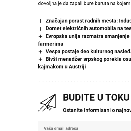
dovoljna je da zapali bure baruta na kojem
Značajan porast radnih mesta: Indust
Domet električnih automobila na testu
Evropska unija razmatra smanjenje 
farmerima
Vespa postaje deo kulturnog nasleđa
Bivši menadžer srpskog porekla osu
kajmakom u Austriji
BUDITE U TOKU
Ostanite informisani o najno