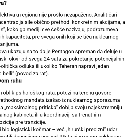
va?
ktiva u regionu nije prošlo nezapaženo. Analitičari i
ncentracija sile obično prethodi konkretnim akcijama, a
n“, kako ga mediji sve češće nazivaju, podrazumeva
kih kapaciteta, pre svega onih koji se tiču nuklearnog
ranijuma.
gova ukazuju na to da je Pentagon spreman da deluje u
ki okvir od svega 24 sata za pokretanje potencijalnih
olitička odluka ili ukoliko Teheran napravi jedan
belli“ (povod za rat).
ovom ruhu
an oblik psihološkog rata, potezi na terenu govore
rethodnog mandata izašao iz nuklearnog sporazuma
na „maksimalnog pritiska“ dobija svoju najekstremniju
alnog kabineta ili u koordinaciji sa trenutnim
icije pre tranzicije.
i bio logistički košmar – već „hirurški precizni“ udari
ju vratili decenijama unazad. Meta nisu samo nuklearna