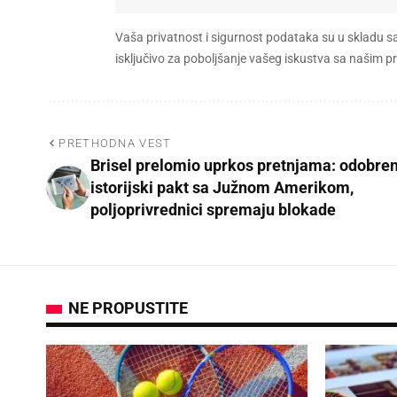
Vaša privatnost i sigurnost podataka su u skladu s
isključivo za poboljšanje vašeg iskustva sa našim
PRETHODNA VEST
Brisel prelomio uprkos pretnjama: odobre
istorijski pakt sa Južnom Amerikom,
poljoprivrednici spremaju blokade
NE PROPUSTITE