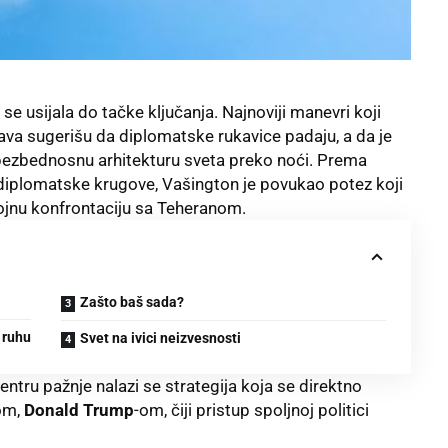
e usijala do tačke ključanja. Najnoviji manevri koji
ava sugerišu da diplomatske rukavice padaju, a da je
 bezbednosnu arhitekturu sveta preko noći. Prema
diplomatske krugove, Vašington je povukao potez koji
jnu konfrontaciju sa Teheranom.
Zašto baš sada?
 ruhu
Svet na ivici neizvesnosti
 centru pažnje nalazi se strategija koja se direktno
om,
Donald Trump
-om, čiji pristup spoljnoj politici