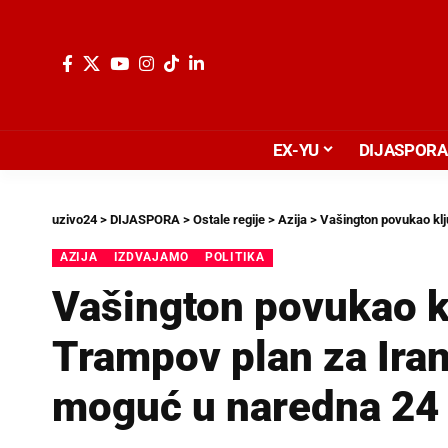
EX-YU
DIJASPORA
uzivo24
>
DIJASPORA
>
Ostale regije
>
Azija
>
Vašington povukao klju
AZIJA
IZDVAJAMO
POLITIKA
Vašington povukao kl
Trampov plan za Iran
moguć u naredna 24 