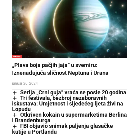
NAUKA
„Plava boja pačjih jaja“ u svemiru:
Iznenađujuća sličnost Neptuna i Urana
januar 20, 2024
Serija „Crni guja“ vraća se posle 20 godina
Tri festivala, bezbroj nezaboravnih
iskustava: Umjetnost i sljedećeg ljeta živi na
Lopudu
Otkriven kokain u supermarketima Berlina
i Brandenburga
FBI objavio snimak paljenja glasačke
kutije u Portlandu