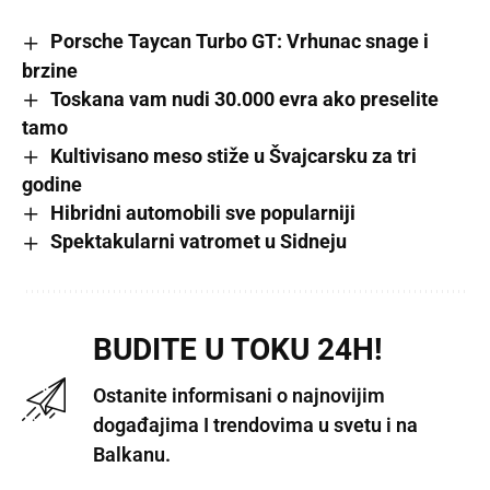
Porsche Taycan Turbo GT: Vrhunac snage i
brzine
Toskana vam nudi 30.000 evra ako preselite
tamo
Kultivisano meso stiže u Švajcarsku za tri
godine
Hibridni automobili sve popularniji
Spektakularni vatromet u Sidneju
BUDITE U TOKU 24H!
Ostanite informisani o najnovijim
događajima I trendovima u svetu i na
Balkanu.