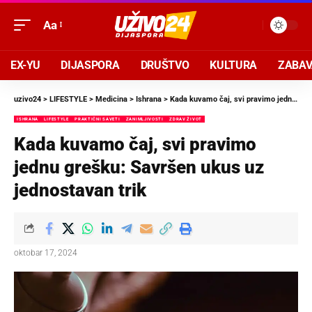
Aa
EX-YU
DIJASPORA
DRUŠTVO
KULTURA
ZABA
uzivo24
>
LIFESTYLE
>
Medicina
>
Ishrana
>
Kada kuvamo čaj, svi pravimo jednu grešku: Savršen ukus uz jednostavan trik
ISHRANA
LIFESTYLE
PRAKTIČNI SAVETI
ZANIMLJIVOSTI
ZDRAV ŽIVOT
Kada kuvamo čaj, svi pravimo
jednu grešku: Savršen ukus uz
jednostavan trik
oktobar 17, 2024