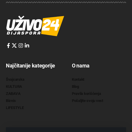
Najčitanije kategorije
O nama
Švajcarska
Kontakt
KULTURA
Blog
ZABAVA
Pravila korišćenja
Biznis
Pošaljite svoju vest
LIFESTYLE