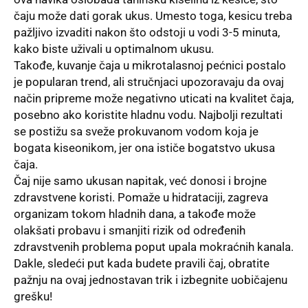
čaju može dati gorak ukus. Umesto toga, kesicu treba
pažljivo izvaditi nakon što odstoji u vodi 3-5 minuta,
kako biste uživali u optimalnom ukusu.
Takođe, kuvanje čaja u mikrotalasnoj pećnici postalo
je popularan trend, ali stručnjaci upozoravaju da ovaj
način pripreme može negativno uticati na kvalitet čaja,
posebno ako koristite hladnu vodu. Najbolji rezultati
se postižu sa sveže prokuvanom vodom koja je
bogata kiseonikom, jer ona ističe bogatstvo ukusa
čaja.
Čaj
nije samo ukusan napitak, već donosi i brojne
zdravstvene koristi. Pomaže u hidrataciji, zagreva
organizam tokom hladnih dana, a takođe može
olakšati probavu i smanjiti rizik od određenih
zdravstvenih problema poput upala mokraćnih kanala.
Dakle, sledeći put kada budete pravili čaj, obratite
pažnju na ovaj jednostavan trik i izbegnite uobičajenu
grešku!