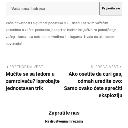
Vaša privatnost i sigurnost podataka su u skladu sa svim važećim
zakonima o zaštiti podataka, podaci se koriste isključivo za poboljšanje
vašeg iskustva sa našim proizvodima i uslugama. Hvala na ukazanom
poverenju!
PRETHODNA VEST
SLEDEĆA VEST
Mučite se sa ledom u
Ako osetite da curi gas,
zamrzivaču? Isprobajte
odmah uradite ovo:
jednostavan trik
Samo ovako ćete sprečiti
eksploziju
Zapratite nas
Na društvenim mrežama