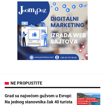
NE PROPUSTITE
Grad sa najvećom gužvom u Evropi:
EVROPA
IZDVAJAMO
Na jednog stanovnika čak 40 turista
OSTALE ZEMLJE - EVROPA
PUTOVANJA