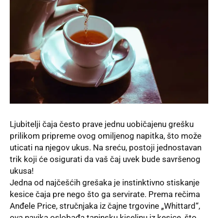
Ljubitelji čaja često prave jednu uobičajenu grešku
prilikom pripreme ovog omiljenog napitka, što može
uticati na njegov ukus. Na sreću, postoji jednostavan
trik koji će osigurati da vaš čaj uvek bude savršenog
ukusa!
Jedna od najčešćih grešaka je instinktivno stiskanje
kesice čaja pre nego što ga servirate. Prema rečima
Anđele Price, stručnjaka iz čajne trgovine „Whittard“,
ova navika oslobađa taninsku kiselinu iz kesice, što