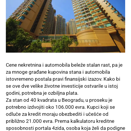
Cene nekretnina i automobila beleže stalan rast, pa je
za mnoge građane kupovina stana i automobila
istovremeno postala pravi finansijski izazov. Kako bi
se ove dve velike životne investicije ostvarile u istoj
godini, potrebna je ozbiljna plata.
Za stan od 40 kvadrata u Beogradu, u proseku je
potrebno izdvojiti oko 106.000 evra. Kupci koji se
odluče za kredit moraju obezbediti i učešće od
približno 21.000 evra. Prema kalkulatoru kreditne
sposobnosti portala 4zida, osoba koja želi da podigne