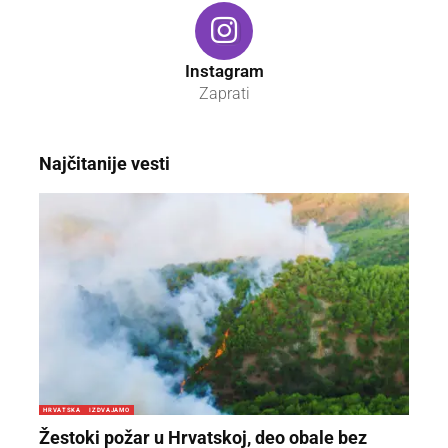
Instagram
Zaprati
Najčitanije vesti
HRVATSKA
IZDVAJAMO
Žestoki požar u Hrvatskoj, deo obale bez