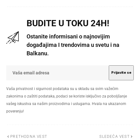
BUDITE U TOKU 24H!
Ostanite informisani o najnovijim
događajima I trendovima u svetu i na
Balkanu.
Vaša privatnost i sigurnost podataka su u skladu sa svim važećim
zakonima o zaštiti podataka, podaci se koriste isključivo za poboljšanje
vašeg iskustva sa našim proizvodima i uslugama. Hvala na ukazanom
poverenju!
PRETHODNA VEST
SLEDEĆA VEST