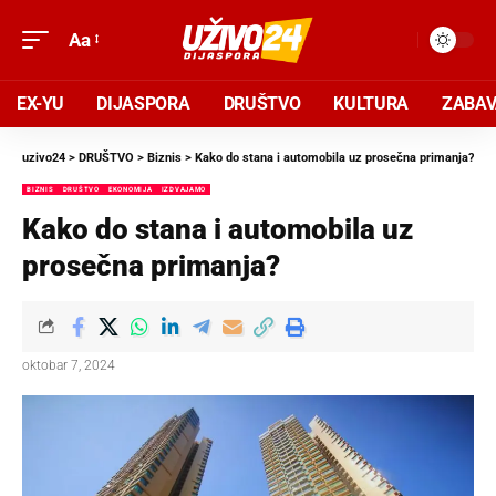
Aa
EX-YU
DIJASPORA
DRUŠTVO
KULTURA
ZABA
uzivo24
>
DRUŠTVO
>
Biznis
>
Kako do stana i automobila uz prosečna primanja?
BIZNIS
DRUŠTVO
EKONOMIJA
IZDVAJAMO
Kako do stana i automobila uz
prosečna primanja?
oktobar 7, 2024