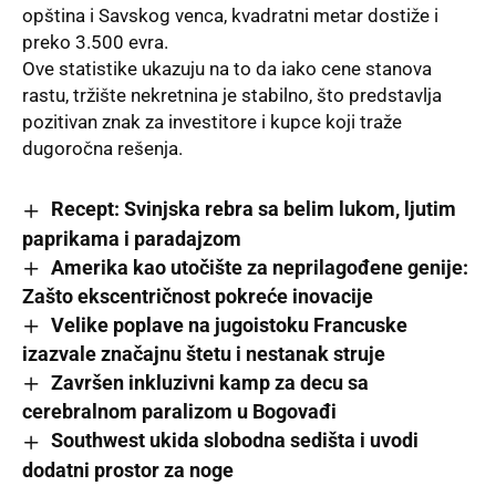
opština i Savskog venca, kvadratni metar dostiže i
preko 3.500 evra.
Ove statistike ukazuju na to da iako cene stanova
rastu, tržište nekretnina je stabilno, što predstavlja
pozitivan znak za investitore i kupce koji traže
dugoročna rešenja.
Recept: Svinjska rebra sa belim lukom, ljutim
paprikama i paradajzom
Amerika kao utočište za neprilagođene genije:
Zašto ekscentričnost pokreće inovacije
Velike poplave na jugoistoku Francuske
izazvale značajnu štetu i nestanak struje
Završen inkluzivni kamp za decu sa
cerebralnom paralizom u Bogovađi
Southwest ukida slobodna sedišta i uvodi
dodatni prostor za noge