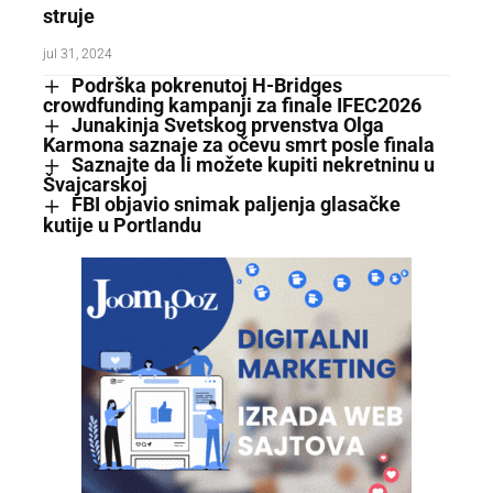
struje
jul 31, 2024
Podrška pokrenutoj H-Bridges
crowdfunding kampanji za finale IFEC2026
Junakinja Svetskog prvenstva Olga
Karmona saznaje za očevu smrt posle finala
Saznajte da li možete kupiti nekretninu u
Švajcarskoj
FBI objavio snimak paljenja glasačke
kutije u Portlandu