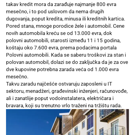
takav kredit mora da zarađuje najmanje 800 evra
mesečno, i to pod uslovom da nema drugih
dugovanja, poput kredita, minusa ili kreditnih kartica.
Pored stana, mnoge porodice žele i automobil. Cene
novih automobila kreću se od 13.000 evra, dok
polovni automobili, starosti između 11 i 15 godina,
koštaju oko 7.600 evra, prema podacima portala
Polovni automobili. Kada se saberu troškovi za stan i
polovan automobil, dolazi se do zaključka da je za ove
dve kupovine potrebna zarada veća od 1.000 evra
mesečno.
Takvu zaradu najčešće ostvaruju zaposleni u IT
sektoru, menadžeri, građevinski inženjeri, računovođe,
ali i zanatlije poput vodoinstalatera, električara i
bravara, koji su trenutno vrlo traženi na tržištu rada.