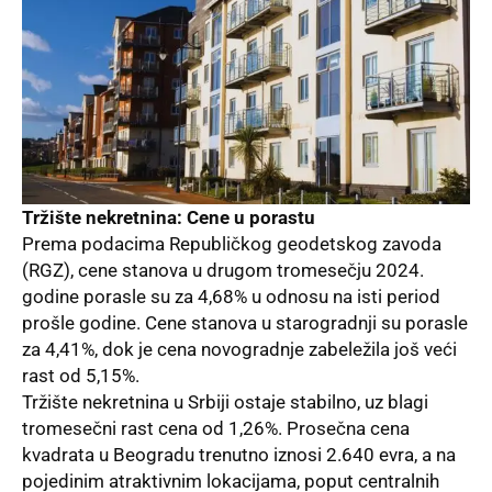
Tržište nekretnina: Cene u porastu
Prema podacima
Republičkog geodetskog zavoda
(RGZ), cene stanova u drugom tromesečju 2024.
godine porasle su za 4,68% u odnosu na isti period
prošle godine. Cene stanova u starogradnji su porasle
za 4,41%, dok je cena novogradnje zabeležila još veći
rast od 5,15%.
Tržište nekretnina
u Srbiji ostaje stabilno, uz blagi
tromesečni rast cena od 1,26%. Prosečna cena
kvadrata u Beogradu trenutno iznosi 2.640 evra, a na
pojedinim atraktivnim lokacijama, poput centralnih