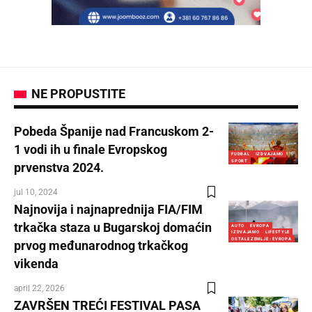
NE PROPUSTITE
Pobeda Španije nad Francuskom 2-
1 vodi ih u finale Evropskog
FUDBAL
IZDVAJAMO
SPORT
prvenstva 2024.
jul 10, 2024
Najnovija i najnaprednija FIA/FIM
trkačka staza u Bugarskoj domaćin
AUTO
EVROPA
IZDVAJAMO
LIFESTYLE
OSTALE ZEMLJE - EVROPA
prvog međunarodnog trkačkog
vikenda
april 22, 2026
ZAVRŠEN TREĆI FESTIVAL PASA