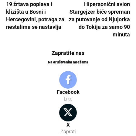
19 žrtava poplava i
Hipersonični avion
klizišta u Bosni i
Stargejzer biće spreman
Hercegovini, potraga za
za putovanje od Njujorka
nestalima se nastavlja
do Tokija za samo 90
minuta
Zapratite nas
Na društvenim mrežama
Facebook
Like
X
Zaprati