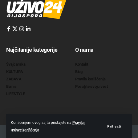
Najčitanije kategorije
O nama
Švajcarska
Kontakt
KULTURA
Blog
ZABAVA
Pravila korišćenja
Biznis
Pošaljite svoju vest
LIFESTYLE
Korišćenjem ovog sajta pristajete na
Pravila i
Prihvati
uslove korišćenja
2022 @
www.uzivo24.com