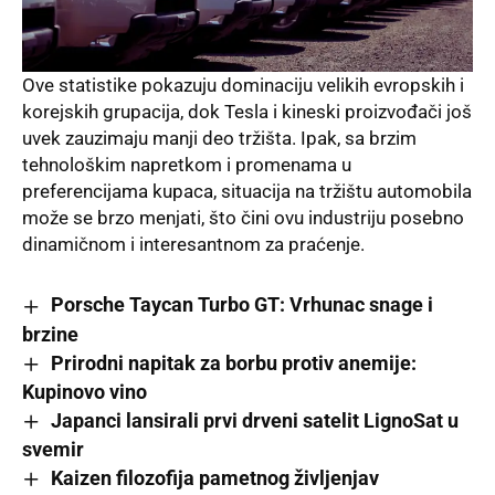
Ove statistike pokazuju dominaciju velikih evropskih i
korejskih grupacija, dok Tesla i kineski proizvođači još
uvek zauzimaju manji deo tržišta. Ipak, sa brzim
tehnološkim
napretkom
i promenama u
preferencijama kupaca, situacija na tržištu automobila
može se brzo menjati, što čini ovu industriju posebno
dinamičnom i interesantnom za praćenje.
Porsche Taycan Turbo GT: Vrhunac snage i
brzine
Prirodni napitak za borbu protiv anemije:
Kupinovo vino
Japanci lansirali prvi drveni satelit LignoSat u
svemir
Kaizen filozofija pametnog življenjav