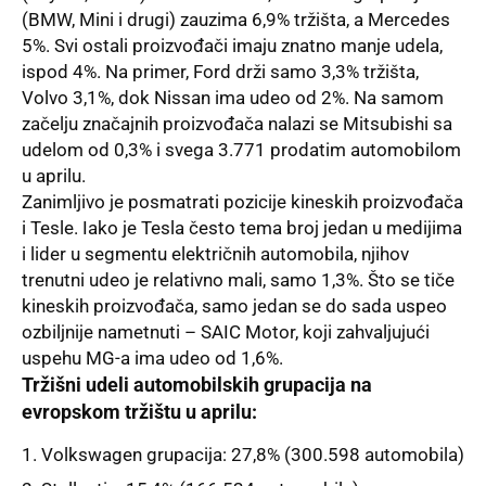
(BMW, Mini i drugi) zauzima 6,9% tržišta, a Mercedes
5%. Svi ostali proizvođači imaju znatno manje udela,
ispod 4%. Na primer, Ford drži samo 3,3% tržišta,
Volvo 3,1%, dok Nissan ima udeo od 2%. Na samom
začelju značajnih proizvođača nalazi se Mitsubishi sa
udelom od 0,3% i svega 3.771 prodatim automobilom
u aprilu.
Zanimljivo je posmatrati pozicije kineskih proizvođača
i Tesle. Iako je
Tesla
često tema broj jedan u medijima
i lider u segmentu električnih automobila, njihov
trenutni udeo je relativno mali, samo 1,3%. Što se tiče
kineskih proizvođača, samo jedan se do sada uspeo
ozbiljnije nametnuti –
SAIC Motor
, koji zahvaljujući
uspehu MG-a ima udeo od 1,6%.
Tržišni udeli automobilskih grupacija na
evropskom tržištu u aprilu:
Volkswagen grupacija: 27,8% (300.598 automobila)