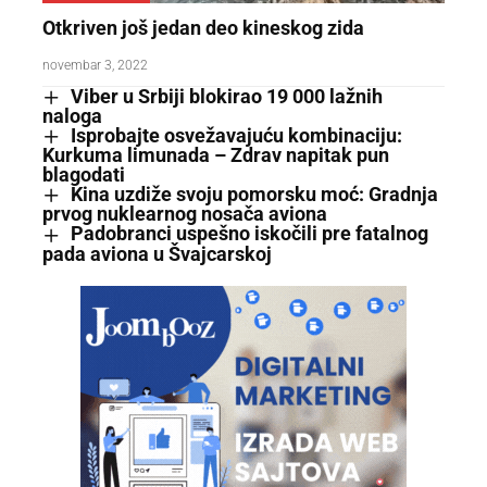
Otkriven još jedan deo kineskog zida
novembar 3, 2022
Viber u Srbiji blokirao 19 000 lažnih
naloga
Isprobajte osvežavajuću kombinaciju:
Kurkuma limunada – Zdrav napitak pun
blagodati
Kina uzdiže svoju pomorsku moć: Gradnja
prvog nuklearnog nosača aviona
Padobranci uspešno iskočili pre fatalnog
pada aviona u Švajcarskoj