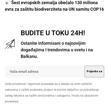
Šest evropskih zemalja obećalo 130 miliona
evra za zaštitu biodiverziteta na UN samitu COP16
BUDITE U TOKU 24H!
Ostanite informisani o najnovijim
događajima I trendovima u svetu i na
Balkanu.
Vaša privatnost i sigurnost podataka su u skladu sa svim važećim
zakonima o zaštiti podataka, podaci se koriste isključivo za poboljšanje
vašeg iskustva sa našim proizvodima i uslugama. Hvala na ukazanom
poverenju!