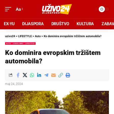
Aa
EX-YU
DIJASPORA
DRUŠTVO
KULTURA
ZABA
uzivo24
>
LIFESTYLE
>
Auto
>
Ko dominira evropskim tržištem automobila?
AUTO
IZDVAJAMO
LIFESTYLE
Ko dominira evropskim tržištem
automobila?
maj 24, 2024