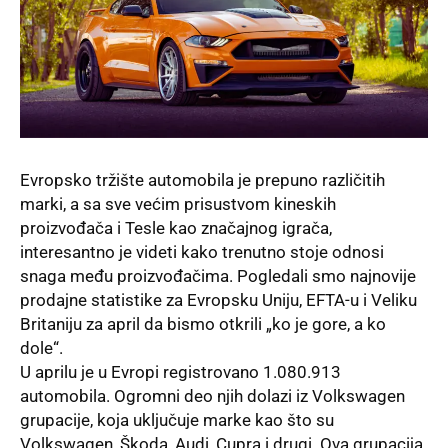
Evropsko tržište automobila je prepuno različitih
marki, a sa sve većim prisustvom kineskih
proizvođača i Tesle kao značajnog igrača,
interesantno je videti kako trenutno stoje odnosi
snaga među proizvođačima. Pogledali smo najnovije
prodajne statistike za Evropsku Uniju, EFTA-u i Veliku
Britaniju za april da bismo otkrili „ko je gore, a ko
dole“.
U aprilu je u Evropi registrovano 1.080.913
automobila. Ogromni deo njih dolazi iz Volkswagen
grupacije, koja uključuje marke kao što su
Volkswagen, Škoda, Audi, Cupra i drugi. Ova grupacija