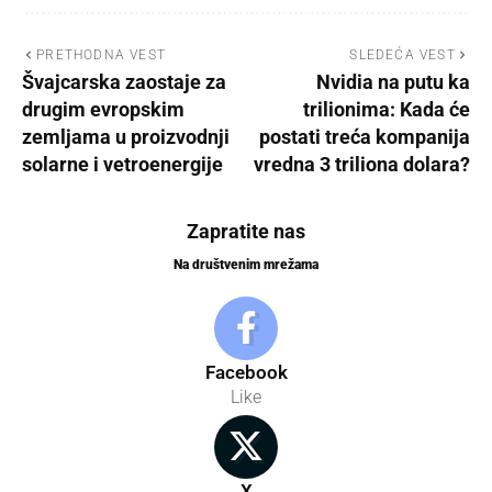
PRETHODNA VEST
SLEDEĆA VEST
Švajcarska zaostaje za
Nvidia na putu ka
drugim evropskim
trilionima: Kada će
zemljama u proizvodnji
postati treća kompanija
solarne i vetroenergije
vredna 3 triliona dolara?
Zapratite nas
Na društvenim mrežama
Facebook
Like
X