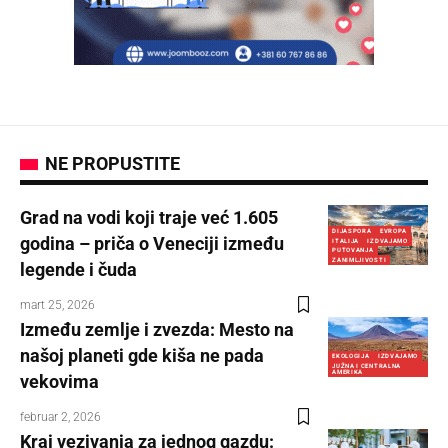
NE PROPUSTITE
Grad na vodi koji traje već 1.605
DIJASPORA
EVROPA
godina – priča o Veneciji između
ITALIJA
IZDVAJAMO
PUTOVANJA
ZANIMLJIVOSTI
legende i čuda
mart 25, 2026
Između zemlje i zvezda: Mesto na
našoj planeti gde kiša ne pada
EKOLOGIJA
IZDVAJAMO
JUŽNA I CENTRALNA
AMERIKA
vekovima
februar 2, 2026
Kraj vezivanja za jednog gazdu: