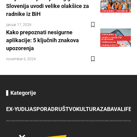
Slovenija uvodi velike olakšice za
IZDVAJAMO
SLOVENIJA
radnike iz BiH
januar 17, 2026
Kako prepoznati nesigurne
IZDVAJAMO
SAVETI I ISKUSTVA
aplikacije: 5 ključnih znakova
DIJASPORE
TEHNOLOGIJA
ZANIMLJIVOSTI
upozorenja
novembar 6, 2024
Kategorije
EX-YU
DIJASPORA
DRUŠTVO
KULTURA
ZABAVA
LIFES