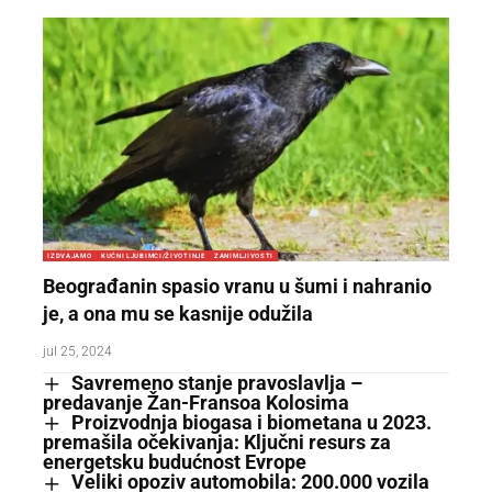
IZDVAJAMO
KUĆNI LJUBIMCI/ŽIVOTINJE
ZANIMLJIVOSTI
Beograđanin spasio vranu u šumi i nahranio
je, a ona mu se kasnije odužila
jul 25, 2024
Savremeno stanje pravoslavlja –
predavanje Žan-Fransoa Kolosima
Proizvodnja biogasa i biometana u 2023.
premašila očekivanja: Ključni resurs za
energetsku budućnost Evrope
Veliki opoziv automobila: 200.000 vozila