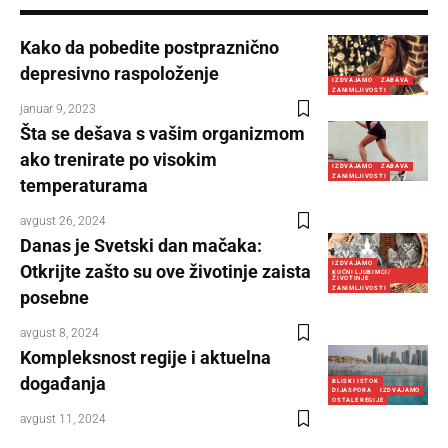
Kako da pobedite postpraznično
depresivno raspoloženje
IZDVAJAMO
ZABAVA
ZANIMLJIVOSTI
januar 9, 2023
Šta se dešava s vašim organizmom
ako trenirate po visokim
IZDVAJAMO
ZABAVA
ZANIMLJIVOSTI
temperaturama
avgust 26, 2024
Danas je Svetski dan mačaka:
IZDVAJAMO
Otkrijte zašto su ove životinje zaista
KUĆNI LJUBIMCI/
ŽIVOTINJE
ZANIMLJIVOSTI
posebne
avgust 8, 2024
Kompleksnost regije i aktuelna
događanja
BLISKI ISTOK
DIJASPORA
IZDVAJAMO
OSTALE REGIJE
avgust 11, 2024