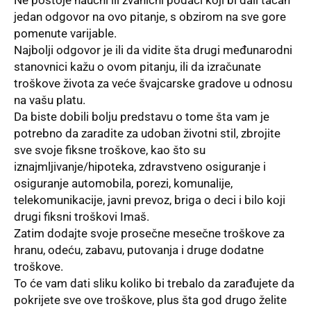
jedan odgovor na ovo pitanje, s obzirom na sve gore
pomenute varijable.
Najbolji odgovor je ili da vidite šta drugi međunarodni
stanovnici kažu o ovom pitanju, ili da izračunate
troškove života za veće švajcarske gradove u odnosu
na vašu platu.
Da biste dobili bolju predstavu o tome šta vam je
potrebno da zaradite za udoban životni stil, zbrojite
sve svoje fiksne troškove, kao što su
iznajmljivanje/hipoteka, zdravstveno osiguranje i
osiguranje automobila, porezi, komunalije,
telekomunikacije, javni prevoz, briga o deci i bilo koji
drugi fiksni troškovi Imaš.
Zatim dodajte svoje prosečne mesečne troškove za
hranu, odeću, zabavu, putovanja i druge dodatne
troškove.
To će vam dati sliku koliko bi trebalo da zarađujete da
pokrijete sve ove troškove, plus šta god drugo želite