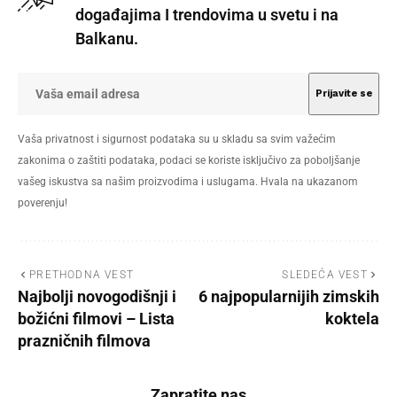
događajima I trendovima u svetu i na
Balkanu.
Vaša privatnost i sigurnost podataka su u skladu sa svim važećim
zakonima o zaštiti podataka, podaci se koriste isključivo za poboljšanje
vašeg iskustva sa našim proizvodima i uslugama. Hvala na ukazanom
poverenju!
PRETHODNA VEST
SLEDEĆA VEST
Najbolji novogodišnji i
6 najpopularnijih zimskih
božićni filmovi – Lista
koktela
prazničnih filmova
Zapratite nas