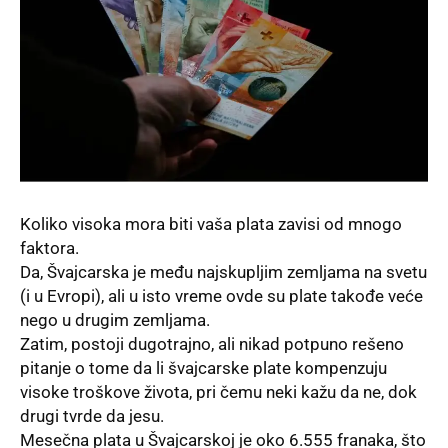
Koliko visoka mora biti vaša plata zavisi od mnogo
faktora.
Da,
Švajcarska
je među najskupljim zemljama na svetu
(i u Evropi), ali u isto vreme ovde su plate takođe veće
nego u drugim zemljama.
Zatim, postoji dugotrajno, ali nikad potpuno rešeno
pitanje o tome da li švajcarske plate kompenzuju
visoke troškove života, pri čemu neki kažu da ne, dok
drugi tvrde da jesu.
Mesečna plata u Švajcarskoj je oko 6.555 franaka, što