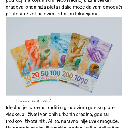
područjima koja nisu u neposrednoj blizini velikih
gradova, onda niža plata i dalje može da vam omogući
pristojan život na ovim jeftinijim lokacijama.
https://unsplash.com/
Idealno je, naravno, raditi u gradovima gde su plate
visoke, ali živeti van onih urbanih sredina, gde su
troškovi života niži. Ali to, naravno, nije uvek moguće.
Ne postoje naučni ili zvanični podaci koji bi dali tačan