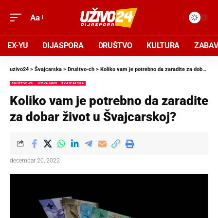
Aa
EX-YU
DIJASPORA
DRUŠTVO
KULTURA
ZABA
uzivo24
>
Švajcarska
>
Društvo-ch
>
Koliko vam je potrebno da zaradite za dobar život u Švajcarskoj?
DRUŠTVO-CH
IZDVAJAMO
ŠVAJCARSKA
Koliko vam je potrebno da zaradite
za dobar život u Švajcarskoj?
decembar 20, 2022