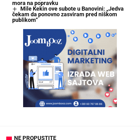
mora na popravku
Mile Kekin ove subote u Banovini: „Jedva
čekam da ponovno zasviram pred niškom
publikom“
NE PROPUSTITE