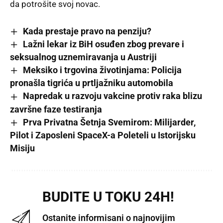
da potrošite svoj novac.
Kada prestaje pravo na penziju?
Lažni lekar iz BiH osuđen zbog prevare i
seksualnog uznemiravanja u Austriji
Meksiko i trgovina životinjama: Policija
pronašla tigrića u prtljažniku automobila
Napredak u razvoju vakcine protiv raka blizu
završne faze testiranja
Prva Privatna Šetnja Svemirom: Milijarder,
Pilot i Zaposleni SpaceX-a Poleteli u Istorijsku
Misiju
BUDITE U TOKU 24H!
Ostanite informisani o najnovijim