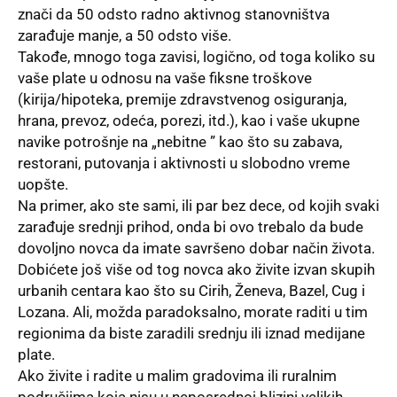
znači da 50 odsto radno aktivnog stanovništva
zarađuje manje, a 50 odsto više.
Takođe, mnogo toga zavisi, logično, od toga koliko su
vaše plate u odnosu na vaše fiksne troškove
(kirija/hipoteka, premije zdravstvenog osiguranja,
hrana, prevoz, odeća, porezi, itd.), kao i vaše ukupne
navike potrošnje na „nebitne ” kao što su zabava,
restorani, putovanja i aktivnosti u slobodno vreme
uopšte.
Na primer, ako ste sami, ili par bez dece, od kojih svaki
zarađuje srednji prihod, onda bi ovo trebalo da bude
dovoljno novca da imate savršeno dobar način života.
Dobićete još više od tog novca ako živite izvan skupih
urbanih centara kao što su Cirih, Ženeva,
Bazel
, Cug i
Lozana. Ali, možda paradoksalno, morate raditi u tim
regionima da biste zaradili srednju ili iznad medijane
plate.
Ako živite i radite u malim gradovima ili ruralnim