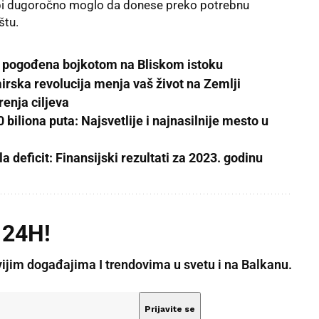
o bi dugoročno moglo da donese preko potrebnu
štu.
a pogođena bojkotom na Bliskom istoku
rska revolucija menja vaš život na Zemlji
enja ciljeva
 biliona puta: Najsvetlije i najnasilnije mesto u
deficit: Finansijski rezultati za 2023. godinu
 24H!
vijim događajima I trendovima u svetu i na Balkanu.