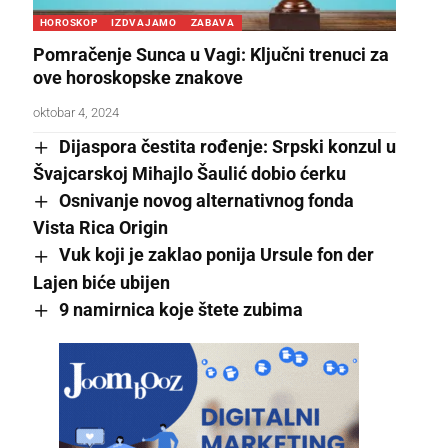
HOROSKOP
IZDVAJAMO
ZABAVA
Pomračenje Sunca u Vagi: Ključni trenuci za
ove horoskopske znakove
oktobar 4, 2024
Dijaspora čestita rođenje: Srpski konzul u
Švajcarskoj Mihajlo Šaulić dobio ćerku
Osnivanje novog alternativnog fonda
Vista Rica Origin
Vuk koji je zaklao ponija Ursule fon der
Lajen biće ubijen
9 namirnica koje štete zubima