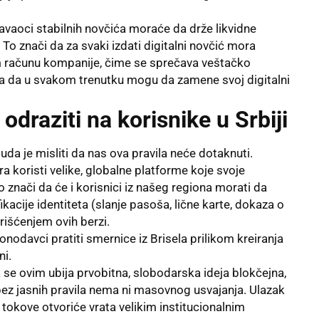
avaoci stabilnih novčića moraće da drže likvidne
To znači da za svaki izdati digitalni novčić mora
om računu kompanije, čime se sprečava veštačko
ma da u svakom trenutku mogu da zamene svoj digitalni
odraziti na korisnike u Srbiji
luda je misliti da nas ova pravila neće dotaknuti.
a koristi velike, globalne platforme koje svoje
 znači da će i korisnici iz našeg regiona morati da
kacije identiteta (slanje pasoša, lične karte, dokaza o
rišćenjem ovih berzi.
nodavci pratiti smernice iz Brisela prilikom kreiranja
ni.
 se ovim ubija prvobitna, slobodarska ideja blokčejna,
– bez jasnih pravila nema ni masovnog usvajanja. Ulazak
 tokove otvoriće vrata velikim institucionalnim