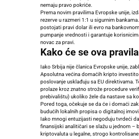
nemaju pravo pokriće.
Prema novim pravilima Evropske unije, izd
rezerve u razmeri 1:1 u sigurnim bankama. 
postojati pravi dolar ili evro na bankovn
pumpanje vrednosti i garantuje korisnici
novac za pravi.
Kako će se ova pravila 
Iako Srbija nije članica Evropske unije, zab
Apsolutna većina domaćih kripto investitor
poslovanje usklađuju sa EU direktivama. To
prolaze kroz znatno strože procedure verifi
prebivalištu) ukoliko žele da nastave sa ko
Pored toga, očekuje se da će i domaći zako
budućih lokalnih propisa o digitalnoj imovi
Iako mnogi entuzijasti negoduju tvrdeći da
finansijski analitičari se slažu u jednom 
kriptovaluta u legalne, strogo kontrolisane