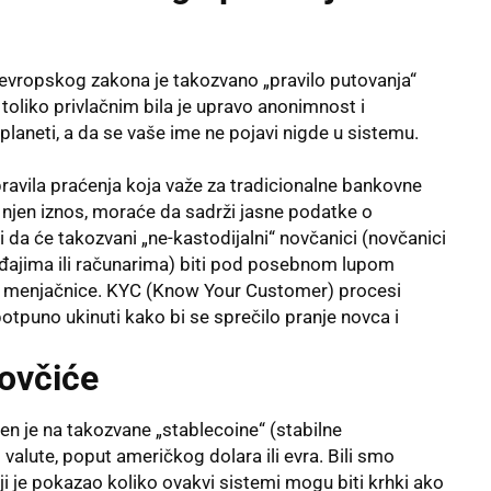
evropskog zakona je takozvano „pravilo putovanja“
o toliko privlačnim bila je upravo anonimnost i
laneti, a da se vaše ime ne pojavi nigde u sistemu.
 pravila praćenja koja važe za tradicionalne bankovne
a njen iznos, moraće da sadrži jasne podatke o
 da će takozvani „ne-kastodijalni“ novčanici (novčanici
eđajima ili računarima) biti pod posebnom lupom
ne menjačnice. KYC (Know Your Customer) procesi
otpuno ukinuti kako bi se sprečilo pranje novca i
novčiće
en je na takozvane „stablecoine“ (stabilne
t valute, poput američkog dolara ili evra. Bili smo
i je pokazao koliko ovakvi sistemi mogu biti krhki ako