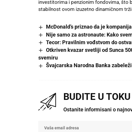
investitorima i penzionim fondovima, št
stabilnost ovom izuzetno dinamičnom trži
McDonald’s priznao da je kompanij
Nije samo za astronaute: Kako svemi
Tecor: Pravilnim vođstvom do ostvar
Otkriven kvazar svetliji od Sunca 500
svemiru
Švajcarska Narodna Banka zabeležila 
BUDITE U TOKU
Ostanite informisani o najno