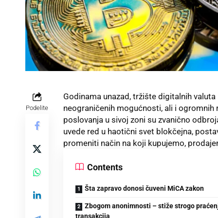
Godinama unazad, tržište digitalnih valuta
neograničenih mogućnosti, ali i ogromnih r
Podelite
poslovanja u sivoj zoni su zvanično odbroj
uvede red u haotični svet blokčejna, postavl
promeniti način na koji kupujemo, prodaje
Contents
Šta zapravo donosi čuveni MiCA zakon
Zbogom anonimnosti – stiže strogo praćen
transakcija