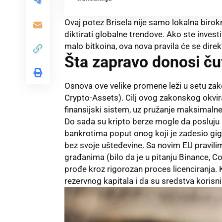
Ovaj potez Brisela nije samo lokalna birokr
diktirati globalne trendove. Ako ste inves
malo bitkoina, ova nova pravila će se direk
Šta zapravo donosi č
Osnova ove velike promene leži u setu z
Crypto-Assets). Cilj ovog zakonskog okvira
finansijski sistem, uz pružanje maksimaln
Do sada su kripto berze mogle da posluju s
bankrotima poput onog koji je zadesio giga
bez svoje ušteđevine. Sa novim EU pravili
građanima (bilo da je u pitanju Binance, 
prođe kroz rigorozan proces licenciranja.
rezervnog kapitala i da su sredstva kori