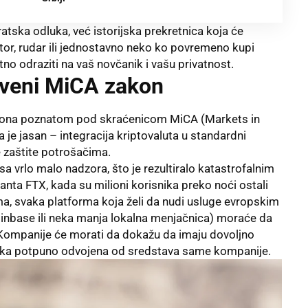
atska odluka, već istorijska prekretnica koja će
titor, rudar ili jednostavno neko ko povremeno kupi
tno odraziti na vaš novčanik i vašu privatnost.
uveni MiCA zakon
akona poznatom pod skraćenicom MiCA (Markets in
 je jasan – integracija kriptovaluta u standardni
e zaštite potrošačima.
a vrlo malo nadzora, što je rezultiralo katastrofalnim
nta FTX, kada su milioni korisnika preko noći ostali
ma, svaka platforma koja želi da nudi usluge evropskim
Coinbase ili neka manja lokalna menjačnica) moraće da
 Kompanije će morati da dokažu da imaju dovoljno
snika potpuno odvojena od sredstava same kompanije.