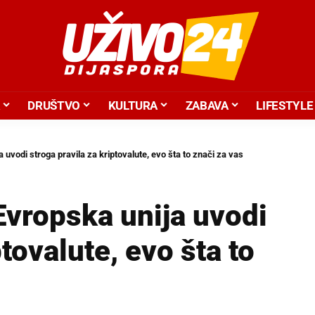
DRUŠTVO
KULTURA
ZABAVA
LIFESTYLE
a uvodi stroga pravila za kriptovalute, evo šta to znači za vas
 Evropska unija uvodi
ptovalute, evo šta to