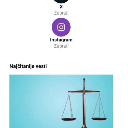
X
Zaprati
Instagram
Zaprati
Najčitanije vesti