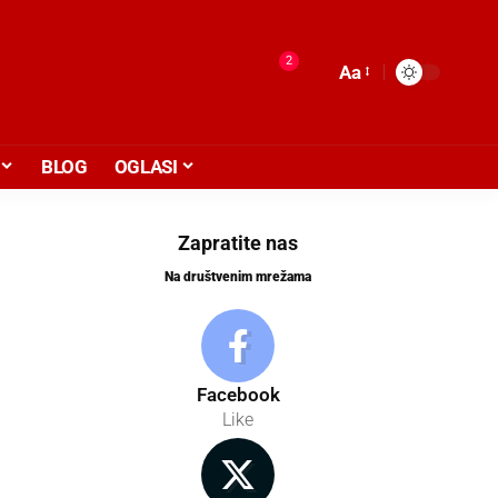
2
Aa
BLOG
OGLASI
Zapratite nas
Na društvenim mrežama
Facebook
Like