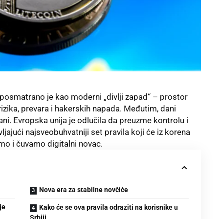
 posmatrano je kao moderni „divlji zapad“ – prostor
izika, prevara i hakerskih napada. Međutim, dani
ani. Evropska unija je odlučila da preuzme kontrolu i
jajući najsveobuhvatniji set pravila koji će iz korena
mo i čuvamo digitalni novac.
Nova era za stabilne novčiće
je
Kako će se ova pravila odraziti na korisnike u
Srbiji