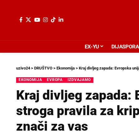
EX-YU
DIJASPORA
uzivo24
>
DRUŠTVO
>
Ekonomija
>
Kraj divljeg zapada: Evropska unij
EKONOMIJA
EVROPA
IZDVAJAMO
Kraj divljeg zapada:
stroga pravila za kri
znači za vas