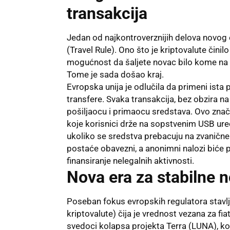
transakcija
Jedan od najkontroverznijih delova novog 
(Travel Rule). Ono što je kriptovalute činil
mogućnost da šaljete novac bilo kome na p
Tome je sada došao kraj.
Evropska unija je odlučila da primeni ista
transfere. Svaka transakcija, bez obzira n
pošiljaocu i primaocu sredstava. Ovo znači
koje korisnici drže na sopstvenim USB ur
ukoliko se sredstva prebacuju na zvanič
postaće obavezni, a anonimni nalozi biće p
finansiranje nelegalnih aktivnosti.
Nova era za stabilne 
Poseban fokus evropskih regulatora stavlj
kriptovalute) čija je vrednost vezana za fia
svedoci kolapsa projekta Terra (LUNA), koj