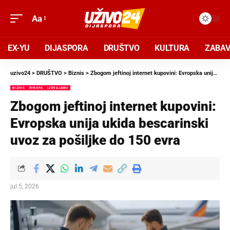
Aa
EX-YU
DIJASPORA
DRUŠTVO
KULTURA
ZABA
uzivo24
>
DRUŠTVO
>
Biznis
>
Zbogom jeftinoj internet kupovini: Evropska unija ukida bescarinski uvoz za pošiljke do 150 evra
BIZNIS
EVROPA
IZDVAJAMO
Zbogom jeftinoj internet kupovini:
Evropska unija ukida bescarinski
uvoz za pošiljke do 150 evra
jul 5, 2026