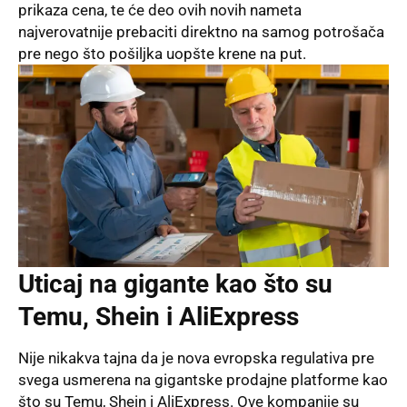
prikaza cena, te će deo ovih novih nameta
najverovatnije prebaciti direktno na samog potrošača
pre nego što pošiljka uopšte krene na put.
Uticaj na gigante kao što su
Temu, Shein i AliExpress
Nije nikakva tajna da je nova evropska regulativa pre
svega usmerena na gigantske prodajne platforme kao
što su Temu, Shein i AliExpress. Ove kompanije su