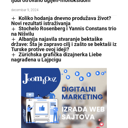
ljudi otrovano ugljen-monoksidom
decembar 9, 2024
Koliko hodanja dnevno produžava život?
Novi rezultati istraživanja
Stochelo Rosenberg i Yannis Constans trio
na Nišvilu
Albanija najavila stvaranje bektaške
države: Šta je zapravo cilj i zašto se bektaši iz
Turske protive ovoj ideji?
Zürichska grafička dizajnerka Liebe
nagrađena u Lajpcigu