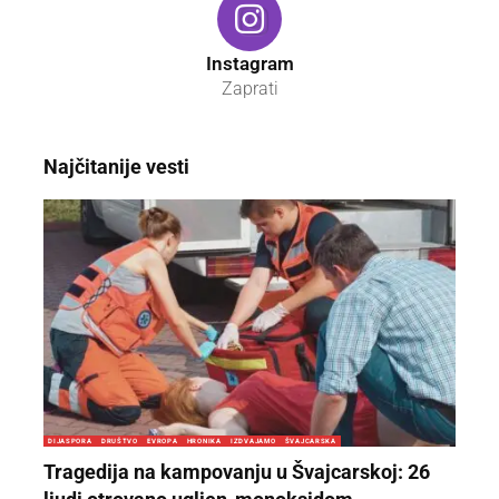
Instagram
Zaprati
Najčitanije vesti
DIJASPORA
DRUŠTVO
EVROPA
HRONIKA
IZDVAJAMO
ŠVAJCARSKA
Tragedija na kampovanju u Švajcarskoj: 26