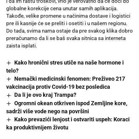
i da im rastu troškovi, vrlo je verovatno da će doći do
globalne korekcije cena unutar samih aplikacija.
Takođe, velike promene u načinima dostave i logistici
pre ili kasnije će se preliti i osetiti i u našem regionu.
Do tada, svima nama ostaje da pre svakog klika dobro
preračunamo da li se baš svaka sitnica sa interneta
zaista isplati.
Kako hronični stres utiče na naše hormone i
telo?
Nemački medicinski fenomen: Preživeo 217
vakcinacija protiv Covid-19 bez posledica
Da li je ovo kraj Trampa?
Ogromni okean otkriven ispod Zemljine kore,
sadrži više vode nego na površini
Kako prevazići lenjost i ostvariti uspeh: Koraci
ka produktivnijem životu