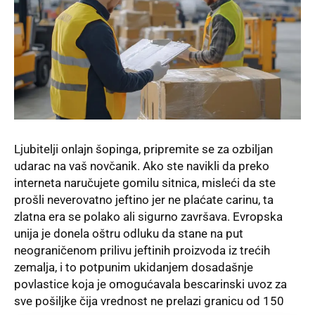
Ljubitelji onlajn šopinga, pripremite se za ozbiljan
udarac na vaš novčanik. Ako ste navikli da preko
interneta naručujete gomilu sitnica, misleći da ste
prošli neverovatno jeftino jer ne plaćate carinu, ta
zlatna era se polako ali sigurno završava. Evropska
unija je donela oštru odluku da stane na put
neograničenom prilivu jeftinih proizvoda iz trećih
zemalja, i to potpunim ukidanjem dosadašnje
povlastice koja je omogućavala bescarinski uvoz za
sve pošiljke čija vrednost ne prelazi granicu od 150