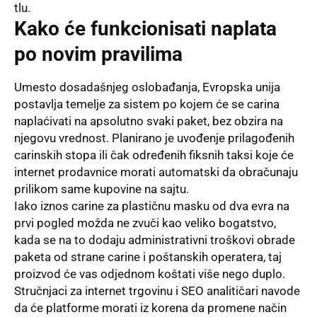
tlu.
Kako će funkcionisati naplata
po novim pravilima
Umesto dosadašnjeg oslobađanja, Evropska unija
postavlja temelje za sistem po kojem će se carina
naplaćivati na apsolutno svaki paket, bez obzira na
njegovu vrednost. Planirano je uvođenje prilagođenih
carinskih stopa ili čak određenih fiksnih taksi koje će
internet prodavnice morati automatski da obračunaju
prilikom same kupovine na sajtu.
Iako iznos carine za plastičnu masku od dva evra na
prvi pogled možda ne zvuči kao veliko bogatstvo,
kada se na to dodaju administrativni troškovi obrade
paketa od strane carine i poštanskih operatera, taj
proizvod će vas odjednom koštati više nego duplo.
Stručnjaci za internet trgovinu i SEO analitičari navode
da će platforme morati iz korena da promene način