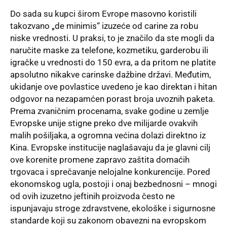
Do sada su kupci širom Evrope masovno koristili
takozvano „de minimis“ izuzeće od carine za robu
niske vrednosti. U praksi, to je značilo da ste mogli da
naručite maske za telefone, kozmetiku, garderobu ili
igračke u vrednosti do 150 evra, a da pritom ne platite
apsolutno nikakve carinske dažbine državi. Međutim,
ukidanje ove povlastice uvedeno je kao direktan i hitan
odgovor na nezapamćen porast broja uvoznih paketa.
Prema zvaničnim procenama, svake godine u zemlje
Evropske unije stigne preko dve milijarde ovakvih
malih pošiljaka, a ogromna većina dolazi direktno iz
Kina. Evropske institucije naglašavaju da je glavni cilj
ove korenite promene zapravo zaštita domaćih
trgovaca i sprečavanje nelojalne konkurencije. Pored
ekonomskog ugla, postoji i onaj bezbednosni – mnogi
od ovih izuzetno jeftinih proizvoda često ne
ispunjavaju stroge zdravstvene, ekološke i sigurnosne
standarde koji su zakonom obavezni na evropskom