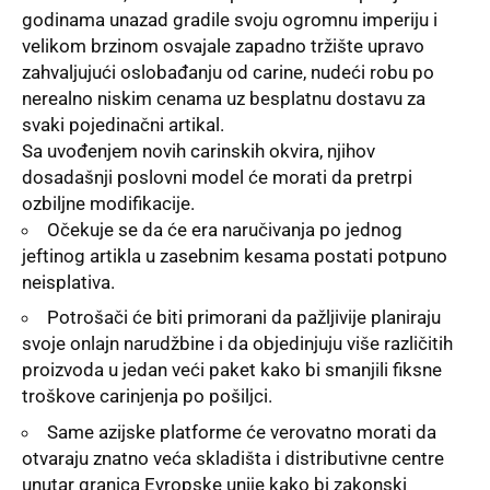
godinama unazad gradile svoju ogromnu imperiju i
velikom brzinom osvajale zapadno tržište upravo
zahvaljujući oslobađanju od carine, nudeći robu po
nerealno niskim cenama uz besplatnu dostavu za
svaki pojedinačni artikal.
Sa uvođenjem novih carinskih okvira, njihov
dosadašnji poslovni model će morati da pretrpi
ozbiljne modifikacije.
Očekuje se da će era naručivanja po jednog
jeftinog artikla u zasebnim kesama postati potpuno
neisplativa.
Potrošači će biti primorani da pažljivije planiraju
svoje onlajn narudžbine i da objedinjuju više različitih
proizvoda u jedan veći paket kako bi smanjili fiksne
troškove carinjenja po pošiljci.
Same azijske platforme će verovatno morati da
otvaraju znatno veća skladišta i distributivne centre
unutar granica Evropske unije kako bi zakonski