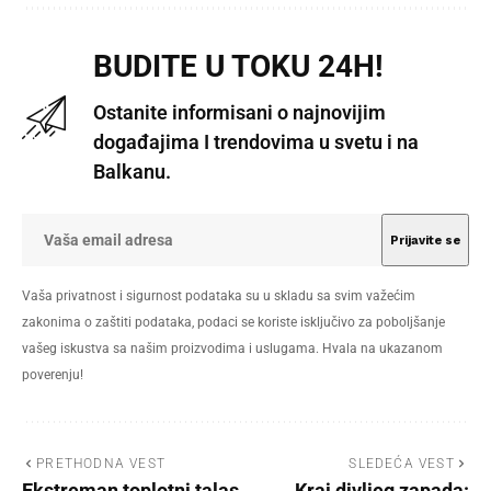
BUDITE U TOKU 24H!
Ostanite informisani o najnovijim
događajima I trendovima u svetu i na
Balkanu.
Vaša privatnost i sigurnost podataka su u skladu sa svim važećim
zakonima o zaštiti podataka, podaci se koriste isključivo za poboljšanje
vašeg iskustva sa našim proizvodima i uslugama. Hvala na ukazanom
poverenju!
PRETHODNA VEST
SLEDEĆA VEST
Ekstreman toplotni talas
Kraj divljeg zapada: