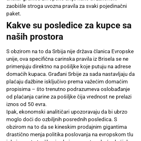
zaobišle stroga uvozna pravila za svaki pojedinačni
paket.
Kakve su posledice za kupce sa
naših prostora
S obzirom na to da Srbija nije država članica Evropske
unije, ova specifična carinska pravila iz Brisela se ne
primenjuju direktno na pošiljke koje putuju na adrese
domaćih kupaca. Građani Srbije za sada nastavljaju da
plaćaju dažbine isključivo prema važećim domaćim
propisima – što trenutno podrazumeva oslobađanje
od plaćanja carine za pošiljke čija vrednost ne prelazi
iznos od 50 evra.
Ipak, ekonomski analitičari upozoravaju da bi ubrzo
moglo doći do ozbiljnih posrednih posledica. S
obzirom na to da se kineskim prodajnim gigantima
drastično menja politika poslovanja na evropskom tlu