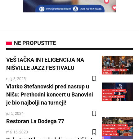
NE PROPUSTITE
VEŠTAČKA INTELIGENCIJA NA
NIŠVILLE JAZZ FESTIVALU
IZDVAJAMO
RAZNO
SRBIJA
maj 3, 2025
Vlatko Stefanovski pred nastup u
EX-YU
IZDVAJAMO
Nišu: Prethodni koncert u Banovini
KULTURA
MUZIKA/KONCERTI
SRBIJA
je bio najbolji na turneji!
jul 5, 2024
Restoran La Bodega 77
DIJASPORA
EVROPA
IZDVAJAMO
LIFESTYLE
maj 15, 2023
PUTOVANJA
ŠVAJCARSKA