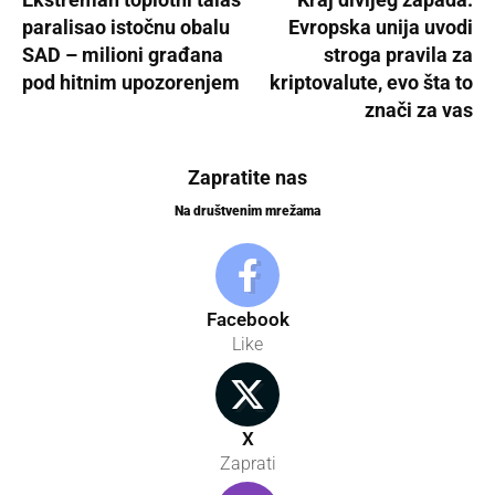
paralisao istočnu obalu
Evropska unija uvodi
SAD – milioni građana
stroga pravila za
pod hitnim upozorenjem
kriptovalute, evo šta to
znači za vas
Zapratite nas
Na društvenim mrežama
Facebook
Like
X
Zaprati