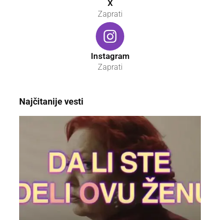
X
Zaprati
Instagram
Zaprati
Najčitanije vesti