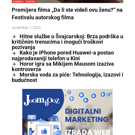
DOGAĐAJI
KULTURA
Premijera filma „Da li ste videli ovu ženu?“ na
Festivalu autorskog filma
novembar 7, 2022
Hitne službe u Švajcarskoj: Brza podrška u
kritičnim trenucima i mogući troškovi
pozivanja
Kako je iPhone pored Huawei-a postao
najprodavaniji telefon u Kini
Horor igra sa Mikijem Mausom izaziva
kontroverze
Morska voda za piće: Tehnologija, izazovi i
budućnost