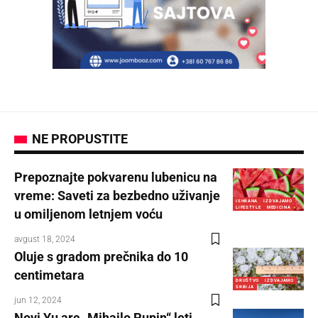
NE PROPUSTITE
Prepoznajte pokvarenu lubenicu na
vreme: Saveti za bezbedno uživanje
ISHRANA
IZDVAJAMO
LIFESTYLE
MEDICINA
u omiljenom letnjem voću
avgust 18, 2024
Oluje s gradom prečnika do 10
centimetara
DRUŠTVO
IZDVAJAMO
SRBIJA
jun 12, 2024
Novi Yu arc „Mihajlo Pupin“ leti