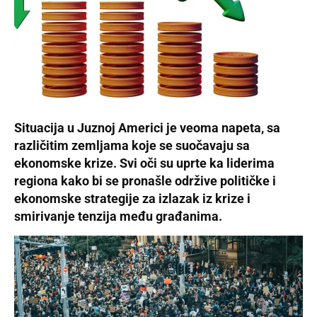
Situacija u Juznoj Americi je veoma napeta, sa
različitim zemljama koje se suočavaju sa
ekonomske krize. Svi oči su uprte ka liderima
regiona kako bi se pronašle održive političke i
ekonomske strategije za izlazak iz krize i
smirivanje tenzija među građanima.