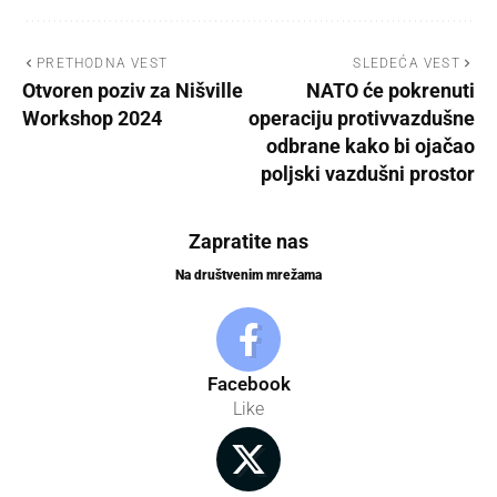
PRETHODNA VEST
SLEDEĆA VEST
Otvoren poziv za Nišville
NATO će pokrenuti
Workshop 2024
operaciju protivvazdušne
odbrane kako bi ojačao
poljski vazdušni prostor
Zapratite nas
Na društvenim mrežama
Facebook
Like