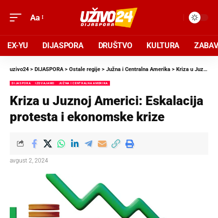
Aa
EX-YU
DIJASPORA
DRUŠTVO
KULTURA
ZABA
uzivo24
>
DIJASPORA
>
Ostale regije
>
Južna i Centralna Amerika
>
Kriza u Juznoj Americi: Eskalacija protesta i ekonomske krize
DIJASPORA
IZDVAJAMO
JUŽNA I CENTRALNA AMERIKA
Kriza u Juznoj Americi: Eskalacija
protesta i ekonomske krize
avgust 2, 2024