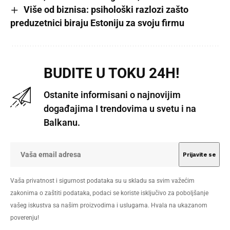
Više od biznisa: psihološki razlozi zašto
preduzetnici biraju Estoniju za svoju firmu
BUDITE U TOKU 24H!
Ostanite informisani o najnovijim
događajima I trendovima u svetu i na
Balkanu.
Vaša privatnost i sigurnost podataka su u skladu sa svim važećim
zakonima o zaštiti podataka, podaci se koriste isključivo za poboljšanje
vašeg iskustva sa našim proizvodima i uslugama. Hvala na ukazanom
poverenju!