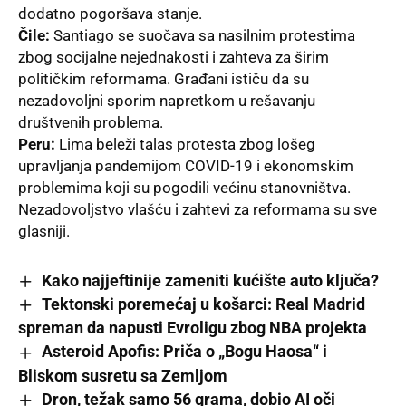
dodatno pogoršava stanje.
Čile:
Santiago se suočava sa nasilnim protestima
zbog socijalne nejednakosti i zahteva za širim
političkim reformama. Građani ističu da su
nezadovoljni sporim napretkom u rešavanju
društvenih problema.
Peru:
Lima
beleži talas protesta zbog lošeg
upravljanja pandemijom COVID-19 i ekonomskim
problemima koji su pogodili većinu stanovništva.
Nezadovoljstvo vlašću i zahtevi za reformama su sve
glasniji.
Kako najjeftinije zameniti kućište auto ključa?
Tektonski poremećaj u košarci: Real Madrid
spreman da napusti Evroligu zbog NBA projekta
Asteroid Apofis: Priča o „Bogu Haosa“ i
Bliskom susretu sa Zemljom
Dron, težak samo 56 grama, dobio AI oči