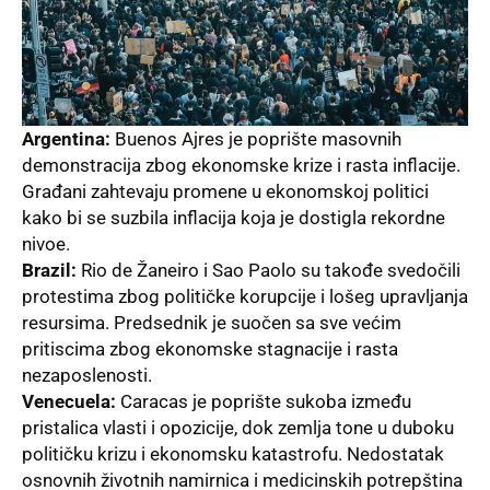
Argentina:
Buenos Ajres je poprište masovnih
demonstracija zbog ekonomske krize i rasta inflacije.
Građani
zahtevaju promene u ekonomskoj politici
kako bi se suzbila inflacija koja je dostigla rekordne
nivoe.
Brazil:
Rio de Žaneiro i Sao Paolo su takođe svedočili
protestima zbog političke korupcije i lošeg upravljanja
resursima. Predsednik je suočen sa sve većim
pritiscima zbog ekonomske stagnacije i rasta
nezaposlenosti.
Venecuela:
Caracas je poprište sukoba između
pristalica
vlasti
i opozicije, dok zemlja tone u duboku
političku krizu i ekonomsku katastrofu. Nedostatak
osnovnih životnih namirnica i medicinskih potrepština