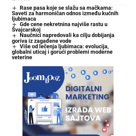
Rase pasa koje se slažu sa mačkama:
Saveti za harmoničan odnos između kućnih
ljubimaca
Gde cene nekretnina najviše rastu u
Švajcarskoj
Naučnici napredovali ka cilju dobijanja
goriva iz zagađene vode
Više od lečenja ljubimaca: evolucija,
globalni uticaj i gorući problemi moderne
veterine