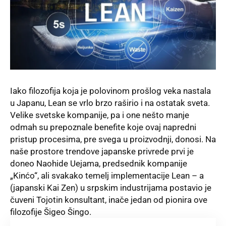
Iako filozofija koja je polovinom prošlog veka nastala
u Japanu, Lean se vrlo brzo raširio i na ostatak sveta.
Velike svetske kompanije, pa i one nešto manje
odmah su prepoznale benefite koje ovaj napredni
pristup procesima, pre svega u proizvodnji, donosi. Na
naše prostore trendove japanske privrede prvi je
doneo Naohide Uejama, predsednik kompanije
„Kinćo“, ali svakako temelj implementacije Lean – a
(japanski Kai Zen) u srpskim industrijama postavio je
čuveni Tojotin konsultant, inače jedan od pionira ove
filozofije Šigeo Šingo.