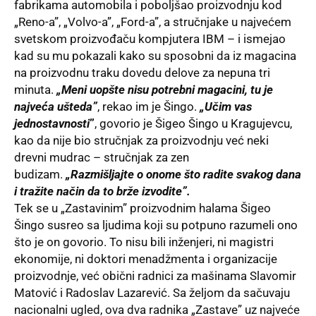
fabrikama automobila i poboljšao proizvodnju kod
„Reno-a”, „Volvo-a”, „Ford-a”, a stručnjake u najvećem
svetskom proizvođaču kompjutera IBM – i ismejao
kad su mu pokazali kako su sposobni da iz magacina
na proizvodnu traku dovedu delove za nepuna tri
minuta.
„Meni uopšte nisu potrebni magacini, tu je
najveća ušteda”
, rekao im je Šingo.
„Učim vas
jednostavnosti
”
, govorio je Šigeo Šingo u Kragujevcu,
kao da nije bio stručnjak za proizvodnju već neki
drevni mudrac – stručnjak za zen
budizam.
„Razmišljajte o onome što radite svakog dana
i tražite način da to brže izvodite”.
Tek se u „Zastavinim” proizvodnim halama Šigeo
Šingo susreo sa ljudima koji su potpuno razumeli ono
što je on govorio. To nisu bili inženjeri, ni magistri
ekonomije, ni doktori menadžmenta i organizacije
proizvodnje, već obični radnici za mašinama Slavomir
Matović i Radoslav Lazarević. Sa željom da sačuvaju
nacionalni ugled, ova dva radnika „Zastave” uz najveće