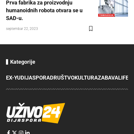
Prva fabrika za proizvodnju
humanoidnih robota otvara se u
TEHNOLOGIJA
SAD-u.
septembar 22, 2023
Kategorije
EX-YU
DIJASPORA
DRUŠTVO
KULTURA
ZABAVA
LIFES