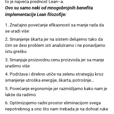
to je najveća prednost Lean–a.
Ovo su samo neki od mnogobrojnih benefita
implementacije Lean filozofije:
Značajno povećanje efikasnosti sa manje rada da
se uradi više
Smanjenje škarta jer na sistem delujemo tako da
čim se desi problem isti analiziramo i ne ponavljamo
istu grešku
Smanjuje proizvodnu cenu proizvoda jer sa manje
uradimo više
Podržava i direkno utiče na zelenu strategiju kroz
smanjenje utroška energije, škarta, potrošnje…
Povećanje ergonomije jer razmišljamo kako nam je
lakše da radimo
Optimizujemo radni prostor eliminacijom svega
nepotrebnog a ono što nam trebada je na dohvat ruke