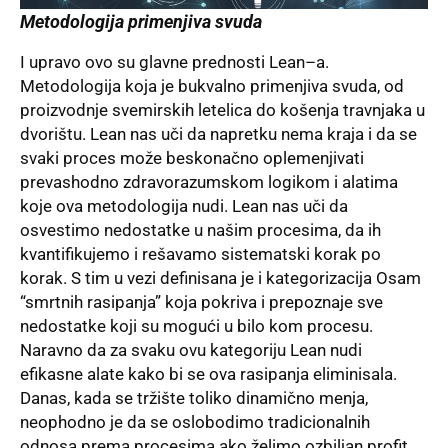
Metodologija primenjiva svuda
I upravo ovo su glavne prednosti Lean–a.
Metodologija koja je bukvalno primenjiva svuda, od
proizvodnje svemirskih letelica do košenja travnjaka u
dvorištu. Lean nas uči da napretku nema kraja i da se
svaki proces može beskonačno oplemenjivati
prevashodno zdravorazumskom logikom i alatima
koje ova metodologija nudi. Lean nas uči da
osvestimo nedostatke u našim procesima, da ih
kvantifikujemo i rešavamo sistematski korak po
korak. S tim u vezi definisana je i kategorizacija Osam
“smrtnih rasipanja” koja pokriva i prepoznaje sve
nedostatke koji su mogući u bilo kom procesu.
Naravno da za svaku ovu kategoriju Lean nudi
efikasne alate kako bi se ova rasipanja eliminisala.
Danas, kada se tržište toliko dinamično menja,
neophodno je da se oslobodimo tradicionalnih
odnosa prema procesima ako želimo ozbiljan profit.