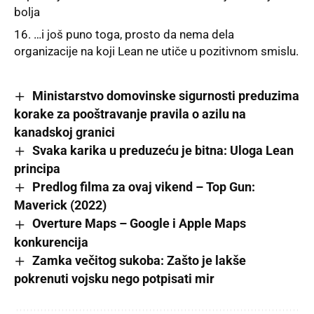
bolja
…i još puno toga, prosto da nema dela
organizacije na koji Lean ne utiče u pozitivnom smislu.
Ministarstvo domovinske sigurnosti preduzima
korake za pooštravanje pravila o azilu na
kanadskoj granici
Svaka karika u preduzeću je bitna: Uloga Lean
principa
Predlog filma za ovaj vikend – Top Gun:
Maverick (2022)
Overture Maps – Google i Apple Maps
konkurencija
Zamka večitog sukoba: Zašto je lakše
pokrenuti vojsku nego potpisati mir