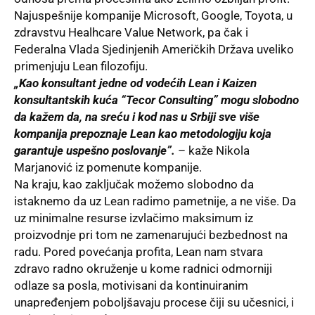
Najuspešnije kompanije Microsoft,
Google
, Toyota, u
zdravstvu Healhcare Value Network, pa čak i
Federalna Vlada Sjedinjenih Američkih Država uveliko
primenjuju Lean filozofiju.
„Kao konsultant jedne od vodećih Lean i Kaizen
konsultantskih kuća “
Tecor Consulting
” mogu slobodno
da kažem da, na sreću i kod nas u Srbiji sve više
kompanija prepoznaje Lean kao metodologiju koja
garantuje uspešno poslovanje”.
– kaže Nikola
Marjanović iz pomenute kompanije.
Na kraju, kao zaključak možemo slobodno da
istaknemo da uz Lean radimo pametnije, a ne više. Da
uz minimalne resurse izvlačimo maksimum iz
proizvodnje pri tom ne zamenarujući bezbednost na
radu. Pored povećanja profita, Lean nam stvara
zdravo radno okruženje u kome radnici odmorniji
odlaze sa posla, motivisani da kontinuiranim
unapređenjem poboljšavaju procese čiji su učesnici, i