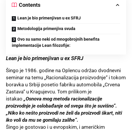
Contents
Lean je bio primenjivan u ex SFRJ
Metodologija primenjiva svuda
Ovo su samo neki od mnogobrojnih benefita
implementacije Lean filozofije:
Lean je bio primenjivan u ex SFRJ
Šingo je 1986. godine na Oplencu održao dvodnevni
seminar na temu „Racionalizacija proizvodnje“ i tokom
boravka u Srbiji posetio fabriku automobila „Crvena
Zastava“ u Kragujevcu. Tom prilikom je
istakao
„Osnova mog metoda racionalizacije
proizvodnje je oslobađanje od svega što je suvišno”.
„Niko ko nešto proizvodi ne želi da proizvodi škart, niti
iko voli da mu se gomilaju zalihe”.
Šingo je gostovao i u evropskim, i američkim