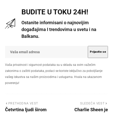
BUDITE U TOKU 24H!
Ostanite informisani o najnovijim
događajima I trendovima u svetu i na
Balkanu.
Vaša privatnost i sigurnost podataka su u skladu sa svim važećim
zakonima o zaštiti podataka, podaci se koriste isključivo za poboljšanje
vašeg iskustva sa našim proizvodima i uslugama. Hvala na ukazanom
poverenju!
PRETHODNA VEST
SLEDEĆA VEST
Četvrtina ljudi širom
Charlie Sheen je