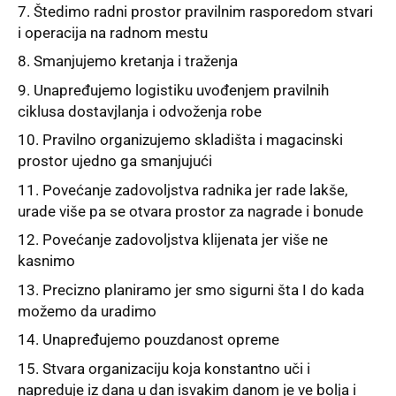
Štedimo radni prostor pravilnim rasporedom stvari
i operacija na radnom mestu
Smanjujemo kretanja i traženja
Unapređujemo logistiku uvođenjem pravilnih
ciklusa dostavjlanja i odvoženja robe
Pravilno organizujemo skladišta i magacinski
prostor ujedno ga smanjujući
Povećanje zadovoljstva radnika jer rade lakše,
urade više pa se otvara prostor za nagrade i bonude
Povećanje zadovoljstva klijenata jer više ne
kasnimo
Precizno planiramo jer smo sigurni šta I do kada
možemo da uradimo
Unapređujemo pouzdanost opreme
Stvara organizaciju koja konstantno uči i
napreduje iz dana u dan isvakim danom je ve bolja i