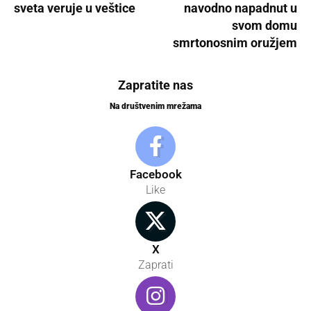
sveta veruje u veštice
navodno napadnut u
svom domu
smrtonosnim oružjem
Zapratite nas
Na društvenim mrežama
Facebook
Like
X
Zaprati