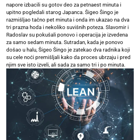
napore izbacili su gotov deo za petnaest minuta i
upitno pogledali starog Japanca. Šigeo Šingo je
razmišljao tačno pet minuta i onda im ukazao na dva
tri prazna hoda i nekoliko suvišnih poteza. Slavomir i
Radoslav su pokušali ponovo i operacija je izvedena
za samo sedam minuta. Sutradan, kada je ponovo
došao u halu, Šigeo Šingo je zatekao dva radnika koji
su cele noći premišljali kako da proces ubrzaju i pred
njim sve isto izveli, ali sada za samo tri i po minuta.