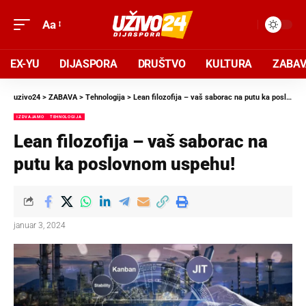
Aa
EX-YU
DIJASPORA
DRUŠTVO
KULTURA
ZABA
uzivo24
>
ZABAVA
>
Tehnologija
>
Lean filozofija – vaš saborac na putu ka poslovnom uspehu!
IZDVAJAMO
TEHNOLOGIJA
Lean filozofija – vaš saborac na
putu ka poslovnom uspehu!
januar 3, 2024