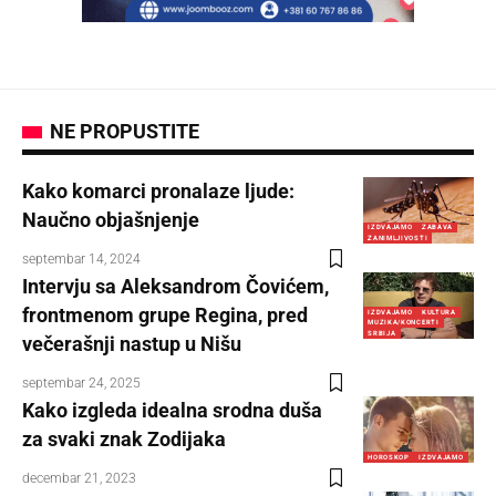
NE PROPUSTITE
Kako komarci pronalaze ljude:
Naučno objašnjenje
IZDVAJAMO
ZABAVA
ZANIMLJIVOSTI
septembar 14, 2024
Intervju sa Aleksandrom Čovićem,
frontmenom grupe Regina, pred
IZDVAJAMO
KULTURA
MUZIKA/KONCERTI
SRBIJA
večerašnji nastup u Nišu
septembar 24, 2025
Kako izgleda idealna srodna duša
za svaki znak Zodijaka
HOROSKOP
IZDVAJAMO
decembar 21, 2023